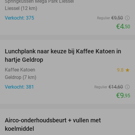
Springkussen Mega Park Liessel
Liessel (12 km)
Verkocht: 375
€9
,50
Regulier
€4
,50
favorite_border
Lunchplank naar keuze bij Kaffee Katoen in
32%
hartje Geldrop
Kaffee Katoen
9.8
star
Geldrop (7 km)
Verkocht: 381
€14
,60
Regulier
€9
,95
favorite_border
Airco-onderhoudsbeurt + vullen met
42%
koelmiddel