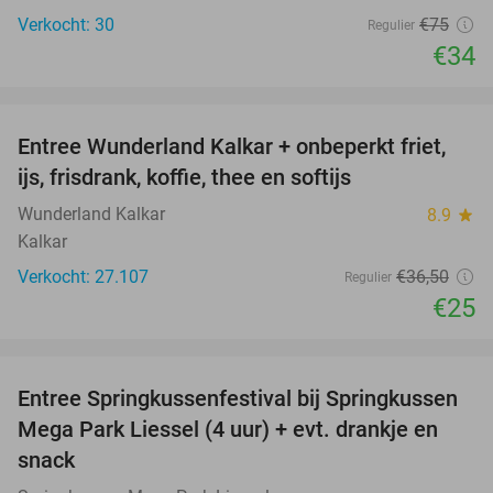
Verkocht: 30
€75
Regulier
€34
favorite_border
Entree Wunderland Kalkar + onbeperkt friet,
32%
ijs, frisdrank, koffie, thee en softijs
Wunderland Kalkar
8.9
star
Kalkar
Verkocht: 27.107
€36
,50
Regulier
€25
favorite_border
Entree Springkussenfestival bij Springkussen
53%
Mega Park Liessel (4 uur) + evt. drankje en
snack