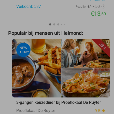
Verkocht: 537
€17
,50
Regulier
€13
,50
Populair bij mensen uit Helmond:
33%
NEW
TODAY
favorite_border
3-gangen keuzediner bij Proeflokaal De Ruyter
Proeflokaal De Ruyter
9.5
star