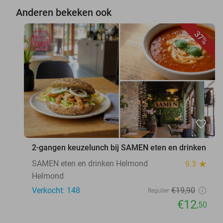
Anderen bekeken ook
37%
favorite_border
2-gangen keuzelunch bij SAMEN eten en drinken
SAMEN eten en drinken Helmond
9.3
star
Helmond
Verkocht: 148
€19
,90
Regulier
€12
,50