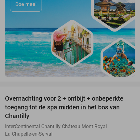
Doe mee!
favorite_border
Overnachting voor 2 + ontbijt + onbeperkte
25%
toegang tot de spa midden in het bos van
Chantilly
InterContinental Chantilly Château Mont Royal
La Chapelle-en-Serval