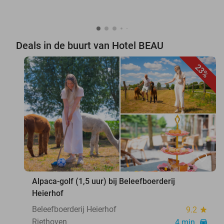
Deals in de buurt van Hotel BEAU
23%
favorite_border
Alpaca-golf (1,5 uur) bij Beleefboerderij
Heierhof
Beleefboerderij Heierhof
9.2
star
Riethoven
4 min.
directions_car