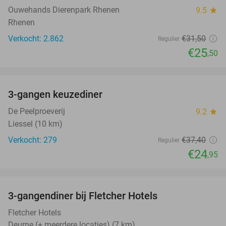
TODAY
Ouwehands Dierenpark Rhenen
9.5
star
Rhenen
Verkocht: 2.862
€31
,50
Regulier
€25
,50
favorite_border
3-gangen keuzediner
33%
De Peelproeverij
9.2
star
Liessel (10 km)
Verkocht: 279
€37
,40
Regulier
€24
,95
favorite_border
3-gangendiner bij Fletcher Hotels
42%
Fletcher Hotels
Deurne (+ meerdere locaties) (7 km)