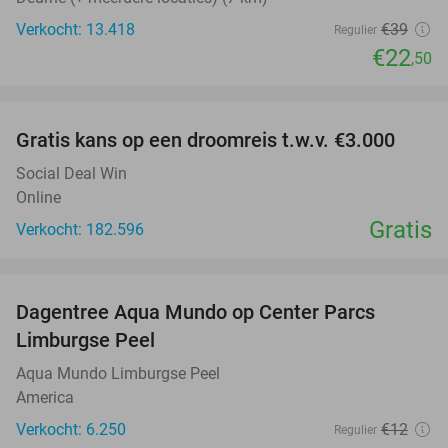
Verkocht: 13.418
€39
Regulier
€22
,50
favorite_border
Gratis kans op een droomreis t.w.v. €3.000
Social Deal Win
Online
Gratis
Verkocht: 182.596
favorite_border
Dagentree Aqua Mundo op Center Parcs
33%
Limburgse Peel
Aqua Mundo Limburgse Peel
America
Verkocht: 6.250
€12
Regulier