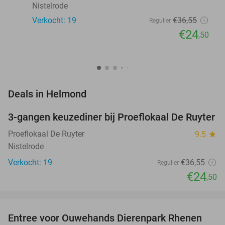
Nistelrode
Verkocht: 19
€36
,55
Regulier
€24
,50
favorite_border
Deals in Helmond
3-gangen keuzediner bij Proeflokaal De Ruyter
33%
NEW
TODAY
Proeflokaal De Ruyter
9.5
star
Nistelrode
Verkocht: 19
€36
,55
Regulier
€24
,50
favorite_border
Entree voor Ouwehands Dierenpark Rhenen
19%
NEW