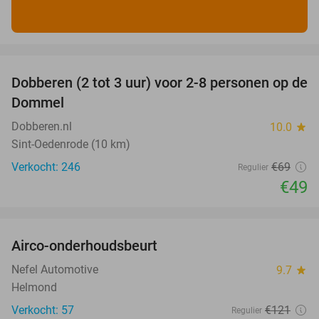
favorite_border
Dobberen (2 tot 3 uur) voor 2-8 personen op de
29%
Dommel
Dobberen.nl
10.0
star
Sint-Oedenrode (10 km)
Verkocht: 246
€69
Regulier
€49
favorite_border
Airco-onderhoudsbeurt
60%
Nefel Automotive
9.7
star
Helmond
Verkocht: 57
€121
Regulier