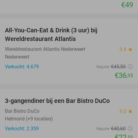
€49
favorite_border
All-You-Can-Eat & Drink (3 uur) bij
19%
Wereldrestaurant Atlantis
Wereldrestaurant Atlantis Nederweert
9.4
star
Nederweert
Verkocht: 4.679
€45
,50
Regulier
€36
,95
favorite_border
3-gangendiner bij een Bar Bistro DuCo
45%
Bar Bistro DuCo
9.0
star
Helmond (+9 locaties)
Verkocht: 2.359
€40
,60
Regulier
€22
,50