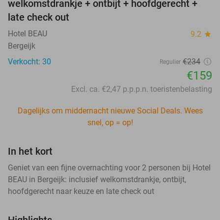
welkomstdrankje + ontbijt + hoofdgerecht +
late check out
Hotel BEAU
9.2
star
Bergeijk
Verkocht: 30
€234
Regulier
€159
Excl. ca. €2,47 p.p.p.n. toeristenbelasting
Dagelijks om middernacht nieuwe Social Deals. Wees
snel, op = op!
In het kort
Geniet van een fijne overnachting voor 2 personen bij Hotel
BEAU in Bergeijk: inclusief welkomstdrankje, ontbijt,
hoofdgerecht naar keuze en late check out
Highlights