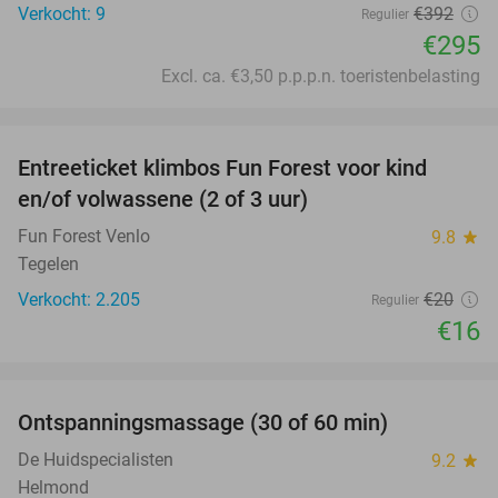
Verkocht: 9
€392
Regulier
€295
Excl. ca. €3,50 p.p.p.n. toeristenbelasting
favorite_border
Entreeticket klimbos Fun Forest voor kind
20%
en/of volwassene (2 of 3 uur)
Fun Forest Venlo
9.8
star
Tegelen
Verkocht: 2.205
€20
Regulier
€16
favorite_border
Ontspanningsmassage (30 of 60 min)
55%
De Huidspecialisten
9.2
star
Helmond