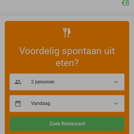
€8
Voordelig spontaan uit
eten?
Zoek Restaurant