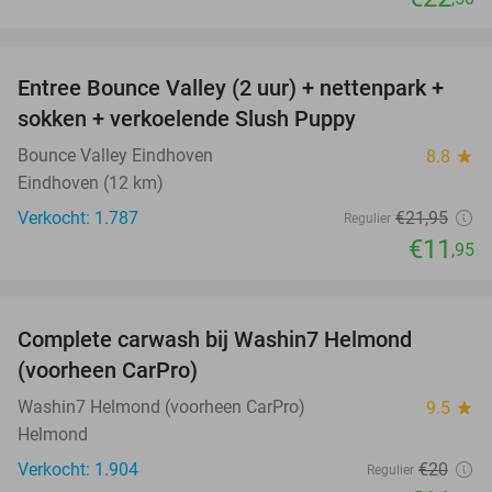
favorite_border
Entree Bounce Valley (2 uur) + nettenpark +
46%
sokken + verkoelende Slush Puppy
Bounce Valley Eindhoven
8.8
star
Eindhoven (12 km)
Verkocht: 1.787
€21
,95
Regulier
€11
,95
favorite_border
Complete carwash bij Washin7 Helmond
43%
(voorheen CarPro)
Washin7 Helmond (voorheen CarPro)
9.5
star
Helmond
Verkocht: 1.904
€20
Regulier