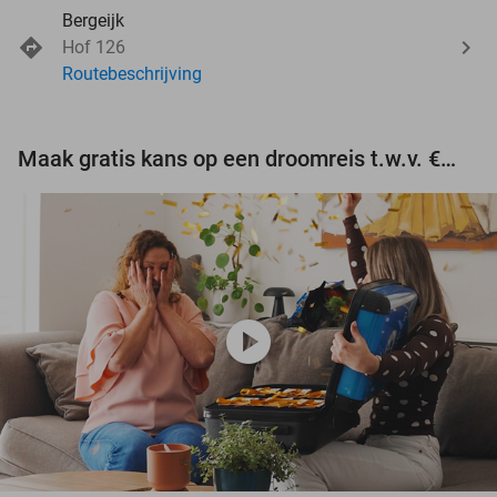
Bergeijk
Hof 126
Routebeschrijving
Maak gratis kans op een droomreis t.w.v. €3.000!
play_circle