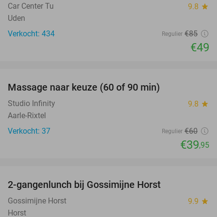
Car Center Tu
9.8
star
Uden
Verkocht: 434
€85
Regulier
€49
favorite_border
Massage naar keuze (60 of 90 min)
33%
Studio Infinity
9.8
star
Aarle-Rixtel
Verkocht: 37
€60
Regulier
€39
,95
favorite_border
2-gangenlunch bij Gossimijne Horst
40%
Gossimijne Horst
9.9
star
Horst