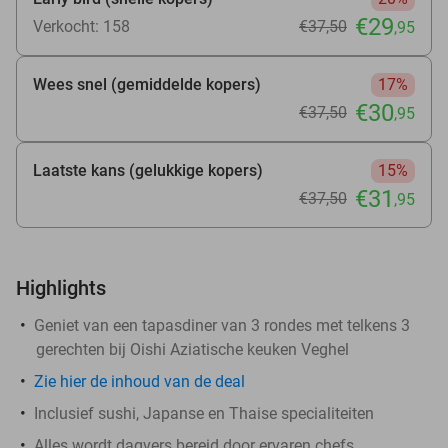
€29
Verkocht: 158
€37
,50
,95
Wees snel (gemiddelde kopers)
17%
€30
€37
,50
,95
Laatste kans (gelukkige kopers)
15%
€31
€37
,50
,95
Highlights
Geniet van een tapasdiner van 3 rondes met telkens 3
gerechten bij Oishi Aziatische keuken Veghel
Zie
hier
de inhoud van de deal
Inclusief sushi, Japanse en Thaise specialiteiten
Alles wordt dagvers bereid door ervaren chefs