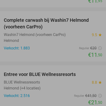
€11
,95
favorite_border
Complete carwash bij Washin7 Helmond
43%
(voorheen CarPro)
Washin7 Helmond (voorheen CarPro)
9.5
star
Helmond
Verkocht: 1.883
€20
Regulier
€11
,50
favorite_border
Entree voor BLUE Wellnessresorts
48%
BLUE Wellnessresorts
8.8
star
Helmond (+4 locaties)
Verkocht: 2.516
€41
,50
Regulier
€21
,50