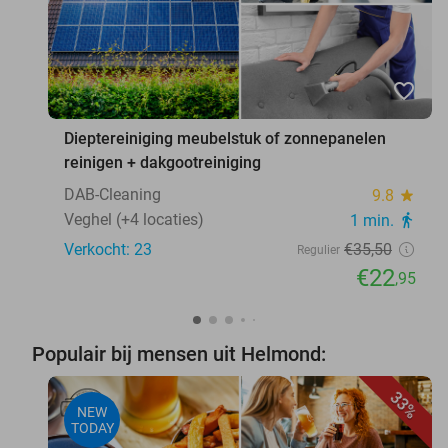
favorite_border
Dieptereiniging meubelstuk of zonnepanelen
reinigen + dakgootreiniging
DAB-Cleaning
9.8
star
Veghel (+4 locaties)
1 min.
directions_walk
Verkocht: 23
€35
,50
Regulier
€22
,95
Populair bij mensen uit Helmond:
33%
NEW
TODAY