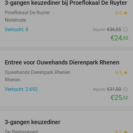
3-gangen keuzediner bij Proeflokaal De Ruyter
33%
NEW
TODAY
Proeflokaal De Ruyter
9.5
star
Nistelrode
Verkocht: 8
€36
,55
Regulier
€24
,50
favorite_border
Entree voor Ouwehands Dierenpark Rhenen
19%
NEW
TODAY
Ouwehands Dierenpark Rhenen
9.5
star
Rhenen
Verkocht: 2.692
€31
,50
Regulier
€25
,50
favorite_border
3-gangen keuzediner
33%
De Peelproeverij
9.2
star