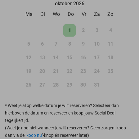
oktober 2026
Ma
Di
Wo
Do
Vr
Za
Zo
1
2
3
4
5
6
7
8
9
10
11
12
13
14
15
16
17
18
19
20
21
22
23
24
25
26
27
28
29
30
31
*
Weet je al op welke datum je wilt reserveren? Selecteer dan
hierboven de datum en reserveer en koop jouw Social Deal
tegelijkertijd.
(Weet je nog niet wanneer je wilt reserveren? Geen zorgen: koop
dan via de ‘
koop nu
’-knop én reserveer later)