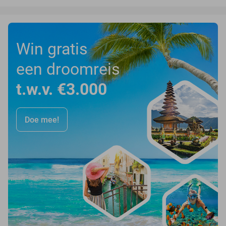
Win gratis
een droomreis
t.w.v. €3.000
Doe mee!