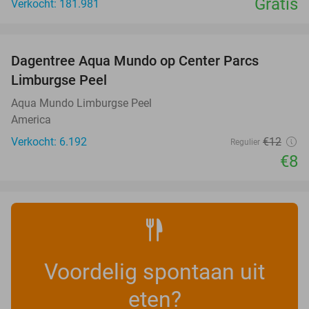
Gratis
Verkocht: 181.981
favorite_border
Dagentree Aqua Mundo op Center Parcs
33%
Limburgse Peel
Aqua Mundo Limburgse Peel
America
Verkocht: 6.192
€12
Regulier
€8
Voordelig spontaan uit
eten?