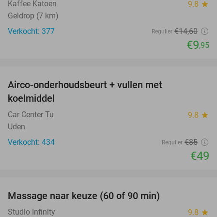
Kaffee Katoen
9.8
star
Geldrop (7 km)
Verkocht: 377
€14
,60
Regulier
€9
,95
favorite_border
Airco-onderhoudsbeurt + vullen met
42%
koelmiddel
Car Center Tu
9.8
star
Uden
Verkocht: 434
€85
Regulier
€49
favorite_border
Massage naar keuze (60 of 90 min)
33%
Studio Infinity
9.8
star