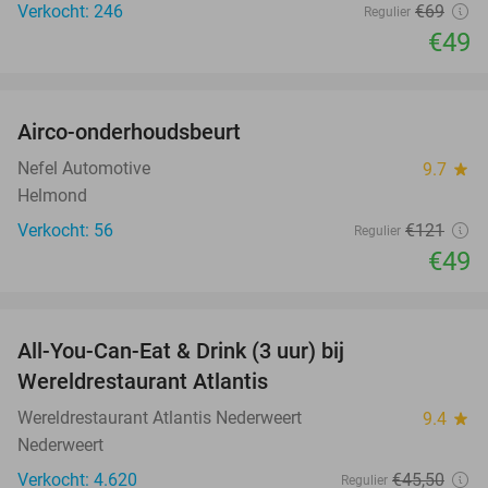
Verkocht: 246
€69
Regulier
€49
favorite_border
Airco-onderhoudsbeurt
60%
Nefel Automotive
9.7
star
Helmond
Verkocht: 56
€121
Regulier
€49
favorite_border
All-You-Can-Eat & Drink (3 uur) bij
19%
Wereldrestaurant Atlantis
Wereldrestaurant Atlantis Nederweert
9.4
star
Nederweert
Verkocht: 4.620
€45
,50
Regulier