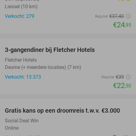
Liessel (10 km)
Verkocht: 279
€37
,40
Regulier
€24
,95
favorite_border
3-gangendiner bij Fletcher Hotels
42%
Fletcher Hotels
Deurne (+ meerdere locaties) (7 km)
Verkocht: 13.373
€39
Regulier
€22
,50
favorite_border
Gratis kans op een droomreis t.w.v. €3.000
Social Deal Win
Online