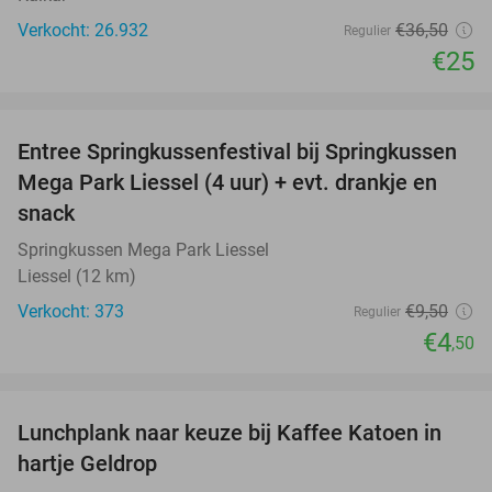
Verkocht: 26.932
€36
,50
Regulier
€25
favorite_border
Entree Springkussenfestival bij Springkussen
53%
Mega Park Liessel (4 uur) + evt. drankje en
snack
Springkussen Mega Park Liessel
Liessel (12 km)
Verkocht: 373
€9
,50
Regulier
€4
,50
favorite_border
Lunchplank naar keuze bij Kaffee Katoen in
32%
hartje Geldrop