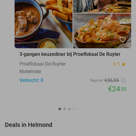
favorite_border
3-gangen keuzediner bij Proeflokaal De Ruyter
Proeflokaal De Ruyter
9.5
star
Nistelrode
Verkocht: 8
€36
,55
Regulier
€24
,50
favorite_border
Deals in Helmond