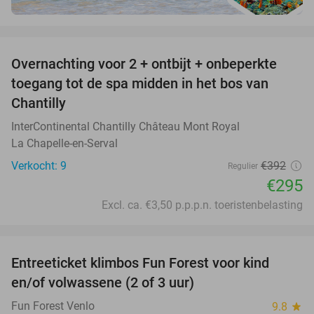
favorite_border
Overnachting voor 2 + ontbijt + onbeperkte
25%
toegang tot de spa midden in het bos van
Chantilly
InterContinental Chantilly Château Mont Royal
La Chapelle-en-Serval
Verkocht: 9
€392
Regulier
€295
Excl. ca. €3,50 p.p.p.n. toeristenbelasting
favorite_border
Entreeticket klimbos Fun Forest voor kind
20%
en/of volwassene (2 of 3 uur)
Fun Forest Venlo
9.8
star