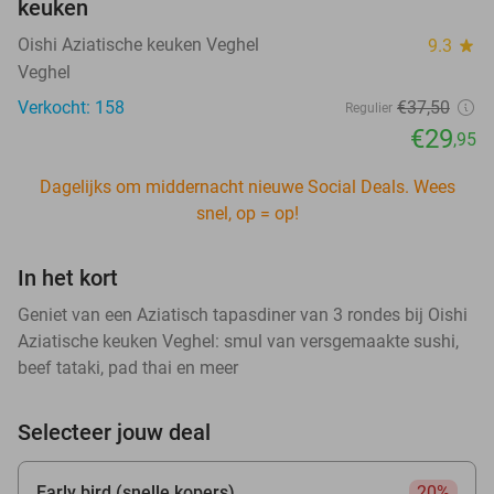
keuken
Oishi Aziatische keuken Veghel
9.3
star
Veghel
Verkocht: 158
€37
,50
Regulier
€29
,95
Dagelijks om middernacht nieuwe Social Deals. Wees
snel, op = op!
In het kort
Geniet van een Aziatisch tapasdiner van 3 rondes bij Oishi
Aziatische keuken Veghel: smul van versgemaakte sushi,
beef tataki, pad thai en meer
Selecteer jouw deal
Early bird (snelle kopers)
20%