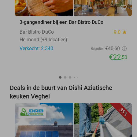
favorite_border
3-gangendiner bij een Bar Bistro DuCo
Bar Bistro DuCo
9.0
star
Helmond (+9 locaties)
Verkocht: 2.340
€40
,60
Regulier
€22
,50
Deals in de buurt van Oishi Aziatische
keuken Veghel
35%