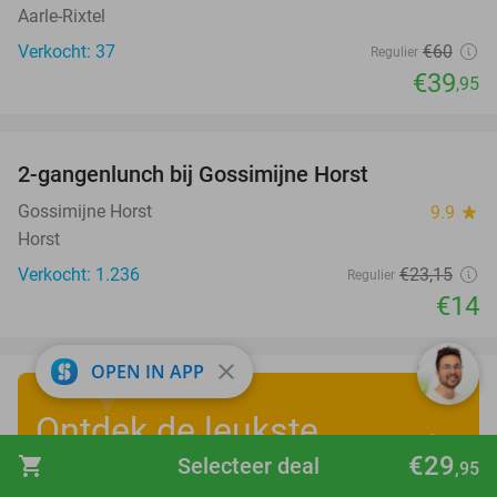
Aarle-Rixtel
Verkocht: 37
€60
Regulier
€39
,95
favorite_border
2-gangenlunch bij Gossimijne Horst
40%
Gossimijne Horst
9.9
star
Horst
Verkocht: 1.236
€23
,15
Regulier
€14
close
OPEN IN APP
Ontdek de leukste
€29
shopping_cart
Selecteer deal
zomervakantiedeals
!
,95