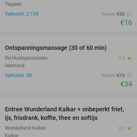
Tegelen
Verkocht: 2.134
€20
Regulier
€16
favorite_border
Ontspanningsmassage (30 of 60 min)
55%
De Huidspecialisten
9.2
star
Helmond
Verkocht: 30
€75
Regulier
€34
favorite_border
Entree Wunderland Kalkar + onbeperkt friet,
32%
ijs, frisdrank, koffie, thee en softijs
Wunderland Kalkar
8.9
star
Kalkar