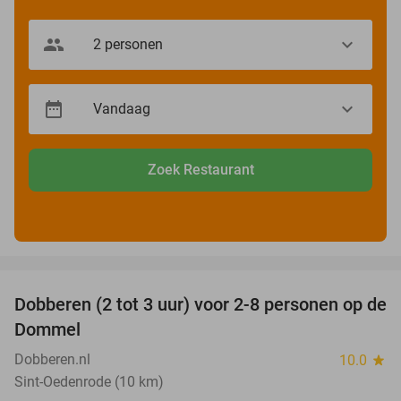
Zoek Restaurant
favorite_border
Dobberen (2 tot 3 uur) voor 2-8 personen op de
29%
Dommel
Dobberen.nl
10.0
star
Sint-Oedenrode (10 km)