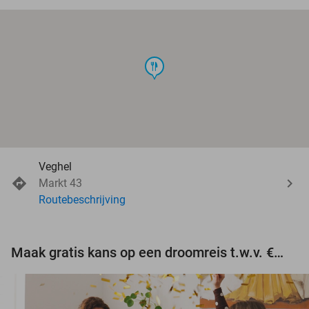
food
Veghel
Markt 43
Routebeschrijving
Maak gratis kans op een droomreis t.w.v. €3.000!