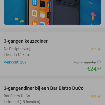
favorite_border
3-gangen keuzediner
33%
De Peelproeverij
9.2
star
Liessel (10 km)
Verkocht: 289
€37
,40
Regulier
€24
,95
favorite_border
3-gangendiner bij een Bar Bistro DuCo
45%
Bar Bistro DuCo
9.0
star
Helmond (+9 locaties)