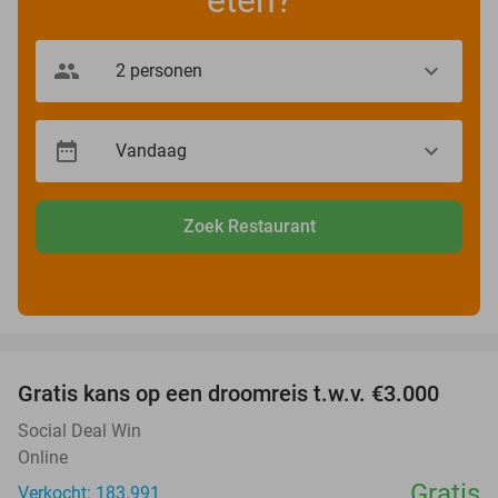
Zoek Restaurant
favorite_border
Gratis kans op een droomreis t.w.v. €3.000
Social Deal Win
Online
Gratis
Verkocht: 183.991