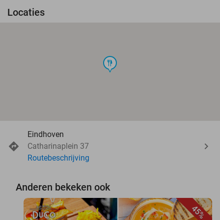
Locaties
food
Eindhoven
Catharinaplein 37
Routebeschrijving
Anderen bekeken ook
45%