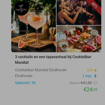
40%
favorite_border
3 cocktails en een tapasschaal bij Cocktailbar
Mundial
Cocktailbar Mundial Eindhoven
8.8
star
Eindhoven
1 min.
directions_walk
Verkocht: 36
€41
,50
Regulier
€24
,95