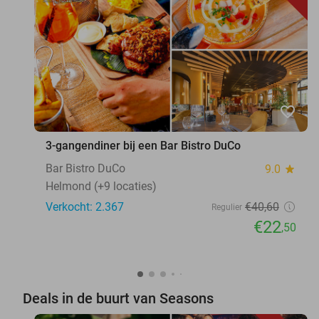
favorite_border
3-gangendiner bij een Bar Bistro DuCo
Bar Bistro DuCo
9.0
star
Helmond (+9 locaties)
Verkocht: 2.367
€40
,60
Regulier
€22
,50
Deals in de buurt van Seasons