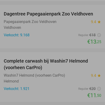
favorite_border
Dagentree Papegaaienpark Zoo Veldhoven
26%
Papegaaienpark Zoo Veldhoven
9.4
star
Veldhoven
Verkocht: 9.168
€18
Regulier
€13
,25
favorite_border
Complete carwash bij Washin7 Helmond
43%
(voorheen CarPro)
Washin7 Helmond (voorheen CarPro)
9.4
star
Helmond
Verkocht: 1.921
€20
Regulier
€11
,50
favorite_border