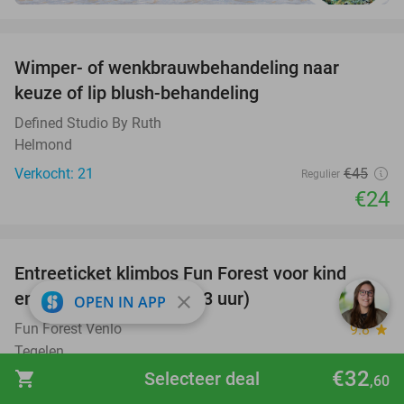
favorite_border
Wimper- of wenkbrauwbehandeling naar
47%
keuze of lip blush-behandeling
Defined Studio By Ruth
Helmond
Verkocht: 21
€45
Regulier
€24
favorite_border
Entreeticket klimbos Fun Forest voor kind
20%
en/of volwassene (2 of 3 uur)
close
OPEN IN APP
Fun Forest Venlo
9.8
star
Tegelen
€32
shopping_cart
Selecteer deal
Verkocht: 2.251
€20
,60
Regulier