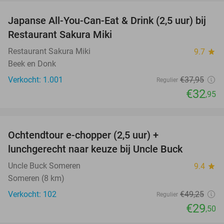
Japanse All-You-Can-Eat & Drink (2,5 uur) bij
13%
Restaurant Sakura Miki
Restaurant Sakura Miki
9.7
star
Beek en Donk
Verkocht: 1.001
€37
,95
Regulier
€32
,95
favorite_border
Ochtendtour e-chopper (2,5 uur) +
40%
lunchgerecht naar keuze bij Uncle Buck
Uncle Buck Someren
9.4
star
Someren (8 km)
Verkocht: 102
€49
,25
Regulier
€29
,50