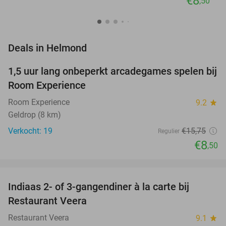
€8
,50
favorite_border
Deals in Helmond
1,5 uur lang onbeperkt arcadegames spelen bij
46%
NEW
Room Experience
TODAY
Room Experience
9.2
star
Geldrop (8 km)
Verkocht: 19
€15
,75
Regulier
€8
,50
favorite_border
Indiaas 2- of 3-gangendiner à la carte bij
39%
NEW
Restaurant Veera
TODAY
Restaurant Veera
9.1
star