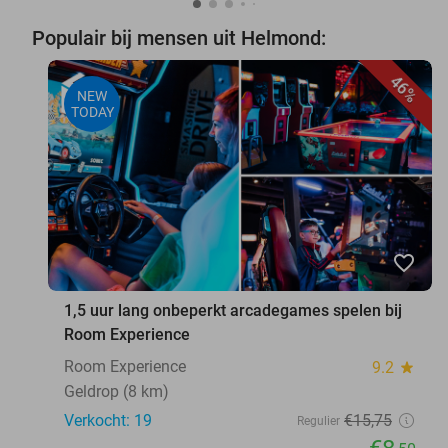
Populair bij mensen uit Helmond:
46%
NEW
TODAY
favorite_border
1,5 uur lang onbeperkt arcadegames spelen bij
Room Experience
Room Experience
9.2
star
Geldrop (8 km)
Verkocht: 19
€15
,75
Regulier