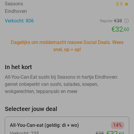
Seasons
8.9
star
Eindhoven
Verkocht: 806
€38
Regulier
€32
,60
Dagelijks om middernacht nieuwe Social Deals. Wees
snel, op = op!
In het kort
All-You-Can-Eat sushi bij Seasons in hartje Eindhoven:
geniet onbeperkt van sushi, salades, soepen,
wokgerechten, teppanyaki en meer
Selecteer jouw deal
All-You-Can-eat (geldig: di + wo)
14%
€32
Verkocht: 235
€38
,60