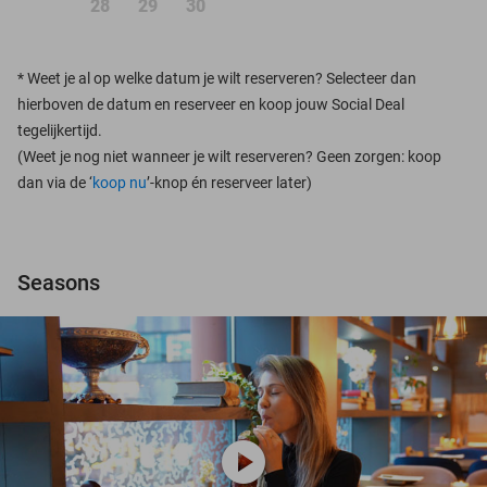
28
29
30
*
Weet je al op welke datum je wilt reserveren? Selecteer dan
hierboven de datum en reserveer en koop jouw Social Deal
tegelijkertijd.
(Weet je nog niet wanneer je wilt reserveren? Geen zorgen: koop
dan via de ‘
koop nu
’-knop én reserveer later)
Seasons
play_circle