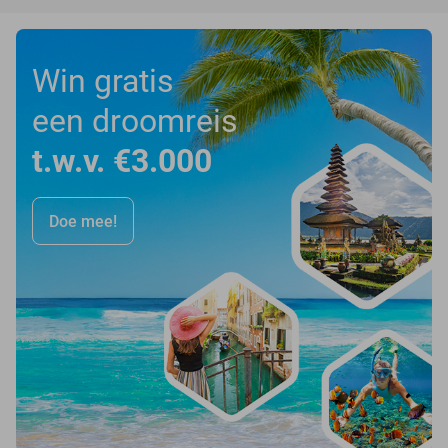
Win gratis
een droomreis
t.w.v. €3.000
Doe mee!