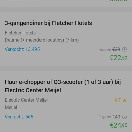
favorite_border
3-gangendiner bij Fletcher Hotels
42%
Fletcher Hotels
Deurne (+ meerdere locaties) (7 km)
Verkocht: 13.495
€39
Regulier
€22
,50
favorite_border
Huur e-chopper of Q3-scooter (1 of 3 uur) bij
38%
Electric Center Meijel
Electric Center Meijel
9.7
star
Meijel
Verkocht: 565
€40
Regulier
€24
,95