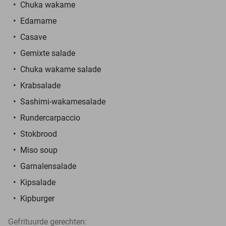
Chuka wakame
Edamame
Casave
Gemixte salade
Chuka wakame salade
Krabsalade
Sashimi-wakamesalade
Rundercarpaccio
Stokbrood
Miso soup
Garnalensalade
Kipsalade
Kipburger
Gefrituurde gerechten: