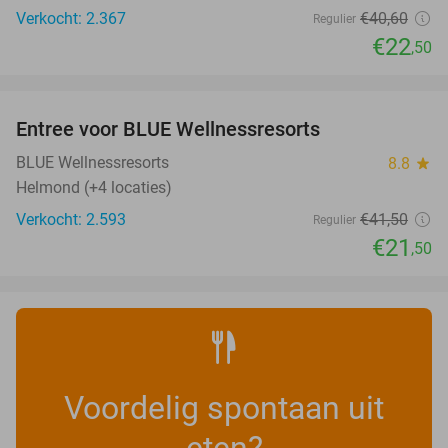
Verkocht: 2.367
€40
,60
Regulier
€22
,50
favorite_border
Entree voor BLUE Wellnessresorts
48%
BLUE Wellnessresorts
8.8
star
Helmond (+4 locaties)
Verkocht: 2.593
€41
,50
Regulier
€21
,50
Voordelig spontaan uit
eten?