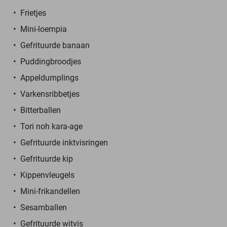
Frietjes
Mini-loempia
Gefrituurde banaan
Puddingbroodjes
Appeldumplings
Varkensribbetjes
Bitterballen
Tori noh kara-age
Gefrituurde inktvisringen
Gefrituurde kip
Kippenvleugels
Mini-frikandellen
Sesamballen
Gefrituurde witvis