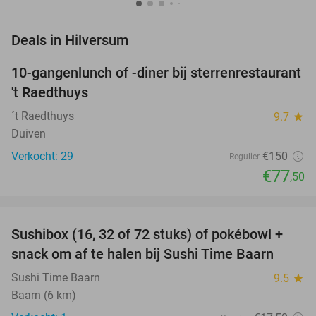
favorite_border
Deals in Hilversum
10-gangenlunch of -diner bij sterrenrestaurant
48%
NEW
't Raedthuys
TODAY
´t Raedthuys
9.7
star
Duiven
Verkocht: 29
€150
Regulier
€77
,50
favorite_border
Sushibox (16, 32 of 72 stuks) of pokébowl +
43%
NEW
snack om af te halen bij Sushi Time Baarn
TODAY
Sushi Time Baarn
9.5
star
Baarn (6 km)