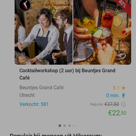
40%
favorite_border
Cocktailworkshop (2 uur) bij Beuntjes Grand
Café
Beuntjes Grand Café
8.1
star
Utrecht
0 min.
directions_walk
Verkocht: 581
€37
,50
Regulier
€22
,50