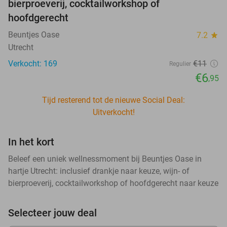
bierproeverij, cocktailworkshop of
hoofdgerecht
Beuntjes Oase
7.2
star
Utrecht
Verkocht: 169
€11
Regulier
€6
,95
Tijd resterend tot de nieuwe Social Deal:
Uitverkocht!
In het kort
Beleef een uniek wellnessmoment bij Beuntjes Oase in
hartje Utrecht: inclusief drankje naar keuze, wijn- of
bierproeverij, cocktailworkshop of hoofdgerecht naar keuze
Selecteer jouw deal