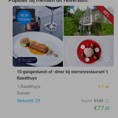
Populair bij mensen uit Hilversum:
48%
NEW
TODAY
favorite_border
10-gangenlunch of -diner bij sterrenrestaurant 't
Raedthuys
´t Raedthuys
9.7
star
Duiven
Verkocht: 29
€150
Regulier
€77
,50