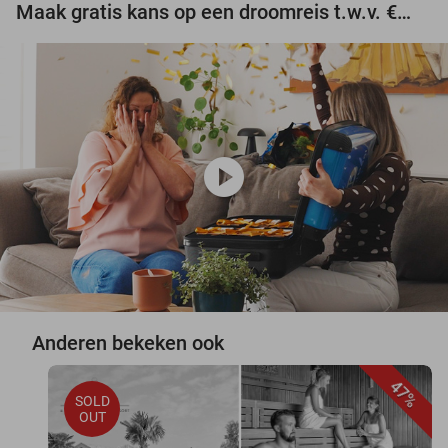
Maak gratis kans op een droomreis t.w.v. €3.000!
play_circle
Anderen bekeken ook
47%
SOLD
OUT