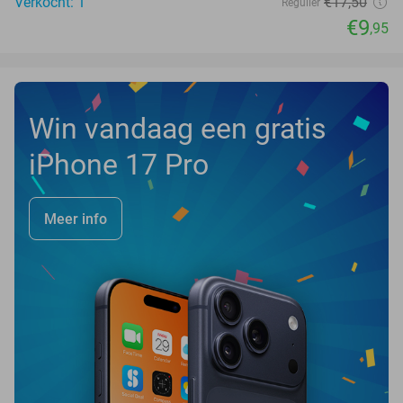
Verkocht: 1
€17
,50
Regulier
€9
,95
Win vandaag een gratis
iPhone 17 Pro
Meer info