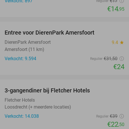
Verkocht: 897
€17
Regulier
€14
,95
favorite_border
Entree voor DierenPark Amersfoort
24%
DierenPark Amersfoort
9.4
star
Amersfoort (11 km)
Verkocht: 9.594
€31
,50
Regulier
€24
favorite_border
3-gangendiner bij Fletcher Hotels
42%
Fletcher Hotels
Loosdrecht (+ meerdere locaties)
Verkocht: 14.038
€39
Regulier
€22
,50