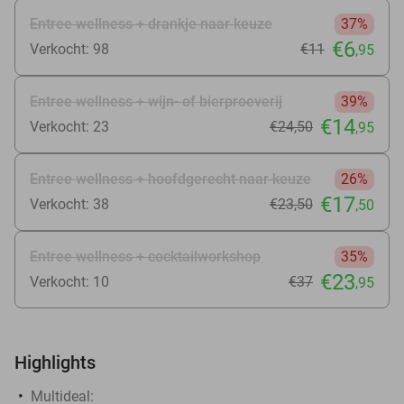
Entree wellness + drankje naar keuze
37%
€6
Verkocht: 98
€11
,95
Entree wellness + wijn- of bierproeverij
39%
€14
Verkocht: 23
€24
,50
,95
Entree wellness + hoofdgerecht naar keuze
26%
€17
Verkocht: 38
€23
,50
,50
Entree wellness + cocktailworkshop
35%
€23
Verkocht: 10
€37
,95
Highlights
Multideal: