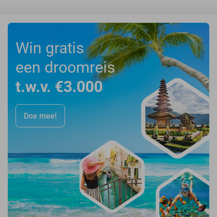
Win gratis
een droomreis
t.w.v. €3.000
Doe mee!