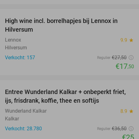
favorite_border
High wine incl. borrelhapjes bij Lennox in
36%
Hilversum
Lennox
9.9
star
Hilversum
Verkocht: 157
€27
,50
Regulier
€17
,50
favorite_border
Entree Wunderland Kalkar + onbeperkt friet,
32%
ijs, frisdrank, koffie, thee en softijs
Wunderland Kalkar
8.9
star
Kalkar
Verkocht: 28.780
€36
,50
Regulier
€25