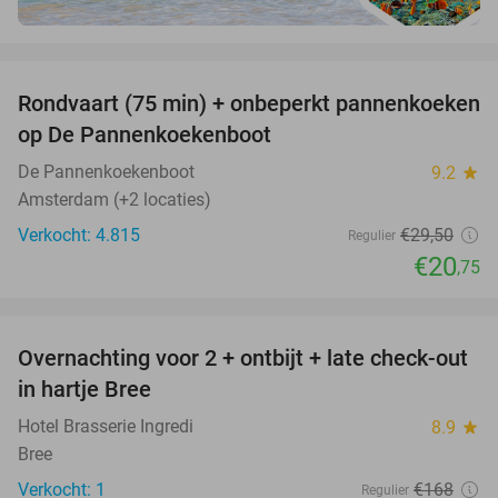
favorite_border
Rondvaart (75 min) + onbeperkt pannenkoeken
30%
op De Pannenkoekenboot
De Pannenkoekenboot
9.2
star
Amsterdam (+2 locaties)
Verkocht: 4.815
€29
,50
Regulier
€20
,75
favorite_border
Overnachting voor 2 + ontbijt + late check-out
41%
NEW
in hartje Bree
TODAY
Hotel Brasserie Ingredi
8.9
star
Bree
Verkocht: 1
€168
Regulier