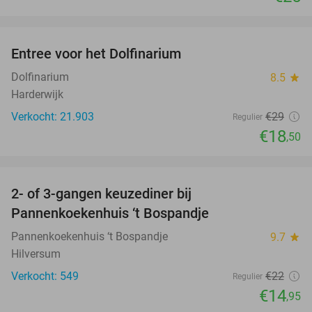
favorite_border
Entree voor het Dolfinarium
36%
Dolfinarium
8.5
star
Harderwijk
Verkocht: 21.903
€29
Regulier
€18
,50
favorite_border
2- of 3-gangen keuzediner bij
32%
Pannenkoekenhuis ‘t Bospandje
Pannenkoekenhuis ‘t Bospandje
9.7
star
Hilversum
Verkocht: 549
€22
Regulier
€14
,95