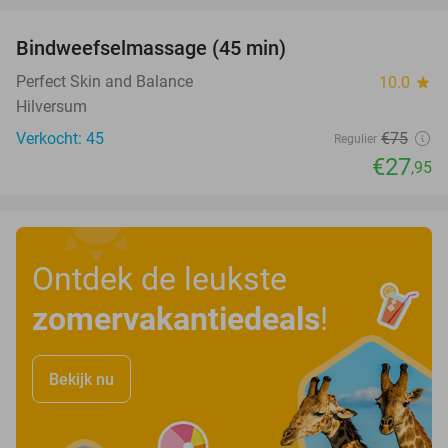
Bindweefselmassage (45 min)
63%
Perfect Skin and Balance
10.0
star
Hilversum
Verkocht: 45
€75
Regulier
€27
,95
Ontdek de leukste
zomervakantiedeals
!
Bekijk nu