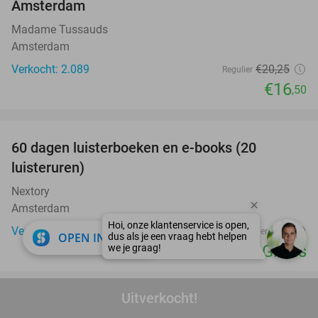
Amsterdam
Madame Tussauds
Amsterdam
Verkocht: 2.089
€20
,25
Regulier
€16
,50
favorite_border
100%
60 dagen luisterboeken en e-books (20
luisteruren)
Nextory
Amsterdam
Verkocht: 6.715
€24
Regulier
close
OPEN IN APP
Gratis
favorite_border
Uitverkocht!
Pedicurebehandeling naar keuze (30 of 60
58%