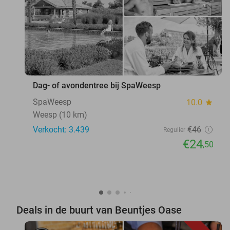
Dag- of avondentree bij SpaWeesp
SpaWeesp
10.0
star
Weesp (10 km)
Verkocht: 3.439
€46
Regulier
€24
,50
Deals in de buurt van Beuntjes Oase