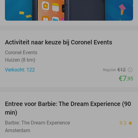
favorite_border
Activiteit naar keuze bij Coronel Events
34%
Coronel Events
Huizen (8 km)
Verkocht: 122
€12
Regulier
€7
,95
favorite_border
Entree voor Barbie: The Dream Experience (90
30%
min)
Barbie: The Dream Experience
9.3
star
Amsterdam