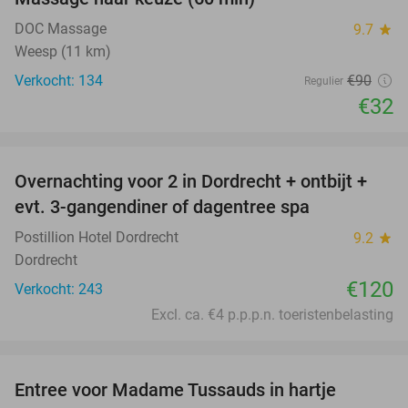
64%
DOC Massage
9.7
star
Weesp (11 km)
Verkocht: 134
€90
Regulier
€32
favorite_border
Overnachting voor 2 in Dordrecht + ontbijt +
evt. 3-gangendiner of dagentree spa
Postillion Hotel Dordrecht
9.2
star
Dordrecht
€120
Verkocht: 243
Excl. ca. €4 p.p.p.n. toeristenbelasting
favorite_border
Entree voor Madame Tussauds in hartje
19%