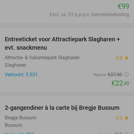
€99
Excl. ca. €3 p.p.p.n. toeristenbelasting
favorite_border
Entreeticket voor Attractiepark Slagharen +
41%
evt. snackmenu
Attractie- & Vakantiepark Slagharen
8.8
star
Slagharen
Verkocht: 5.531
€37
,90
Regulier
€22
,40
favorite_border
2-gangendiner à la carte bij Bregje Bussum
12%
Bregje Bussum
9.6
star
Bussum