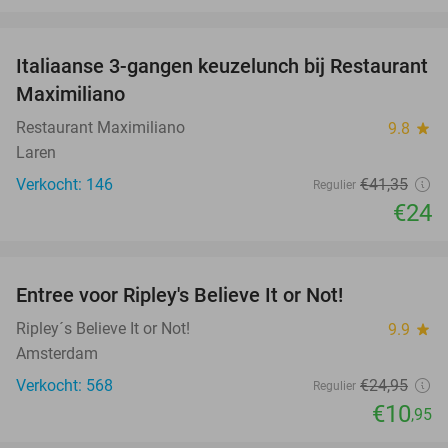
favorite_border
Italiaanse 3-gangen keuzelunch bij Restaurant
42%
Maximiliano
Restaurant Maximiliano
9.8
star
Laren
Verkocht: 146
€41
,35
Regulier
€24
favorite_border
Entree voor Ripley's Believe It or Not!
56%
Ripley´s Believe It or Not!
9.9
star
Amsterdam
Verkocht: 568
€24
,95
Regulier
€10
,95
favorite_border