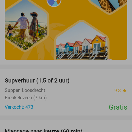
favorite_border
Supverhuur (1,5 of 2 uur)
Suppen Loosdrecht
9.3
star
Breukeleveen (7 km)
Gratis
Verkocht: 473
favorite_border
Massage naar keuze (60 min)