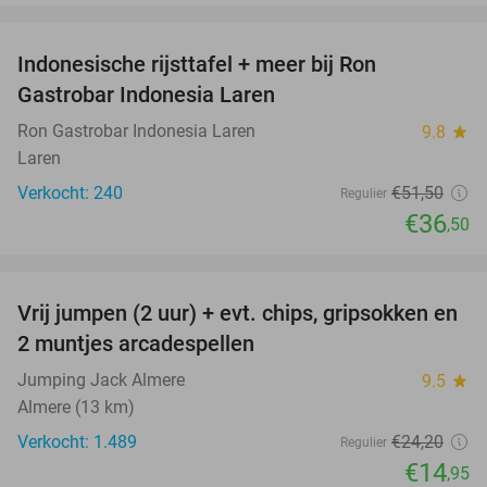
favorite_border
Indonesische rijsttafel + meer bij Ron
29%
Gastrobar Indonesia Laren
Ron Gastrobar Indonesia Laren
9.8
star
Laren
Verkocht: 240
€51
,50
Regulier
€36
,50
favorite_border
Vrij jumpen (2 uur) + evt. chips, gripsokken en
38%
2 muntjes arcadespellen
Jumping Jack Almere
9.5
star
Almere (13 km)
Verkocht: 1.489
€24
,20
Regulier
€14
,95