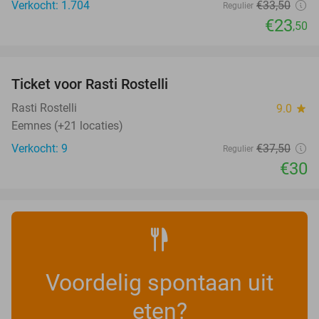
Verkocht: 1.704
€33
,50
Regulier
€23
,50
favorite_border
Ticket voor Rasti Rostelli
20%
NEW
TODAY
Rasti Rostelli
9.0
star
Eemnes (+21 locaties)
Verkocht: 9
€37
,50
Regulier
€30
Voordelig spontaan uit
eten?