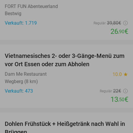
FORT FUN Abenteuerland
Bestwig
Verkauft: 1.719
39
,80
€
Regulär
26
€
,90
favorite_border
Vietnamesisches 2- oder 3-Gänge-Menü zum
39%
vor Ort Essen oder zum Abholen
Dam Me Restaurant
10.0
star
Wegberg (8 km)
Verkauft: 473
22€
Regulär
13
€
,50
favorite_border
Dohlen Frühstück + Heißgetränk nach Wahl in
38%
Brüggen