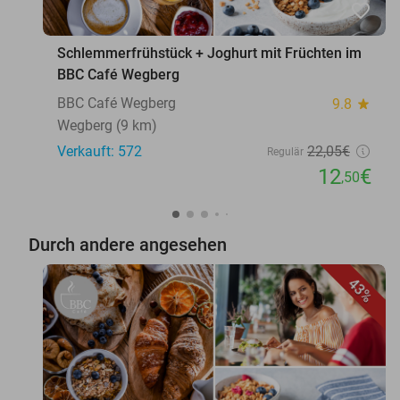
favorite_border
Schlemmerfrühstück + Joghurt mit Früchten im
BBC Café Wegberg
BBC Café Wegberg
9.8
star
Wegberg (9 km)
Verkauft: 572
22
,05
€
Regulär
12
€
,50
Durch andere angesehen
43%