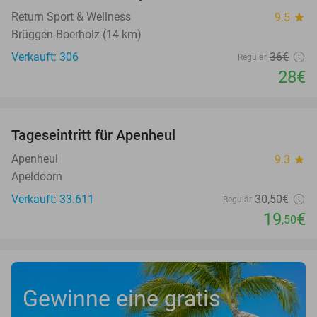
Return Sport & Wellness
9.5
star
Brüggen-Boerholz (14 km)
Verkauft: 306
36€
Regulär
28€
favorite_border
Tageseintritt für Apenheul
36%
Apenheul
9.3
star
Apeldoorn
Verkauft: 33.611
30
,50
€
Regulär
19
€
,50
Gewinne eine gratis