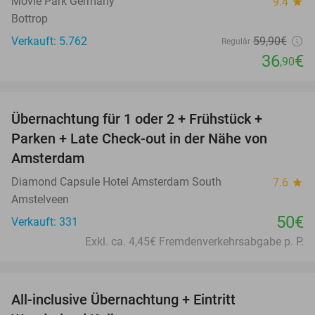
Movie Park Germany
9.4
star
Bottrop
Verkauft: 5.762
59
,90
€
Regulär
36
€
,90
favorite_border
Übernachtung für 1 oder 2 + Frühstück +
Parken + Late Check-out in der Nähe von
Amsterdam
Diamond Capsule Hotel Amsterdam South
7.6
star
Amstelveen
50€
Verkauft: 331
Exkl. ca. 4,45€ Fremdenverkehrsabgabe p. P.
favorite_border
All-inclusive Übernachtung + Eintritt
25%