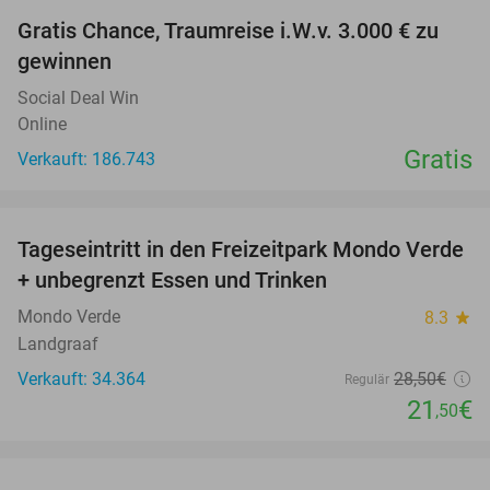
Gratis Chance, Traumreise i.W.v. 3.000 € zu
gewinnen
Social Deal Win
Online
Gratis
Verkauft: 186.743
favorite_border
Tageseintritt in den Freizeitpark Mondo Verde
25%
+ unbegrenzt Essen und Trinken
Mondo Verde
8.3
star
Landgraaf
Verkauft: 34.364
28
,50
€
Regulär
21
€
,50
favorite_border