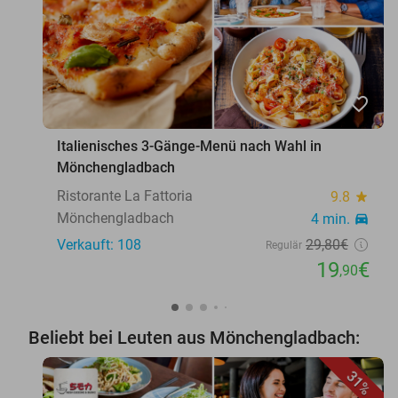
favorite_border
Italienisches 3-Gänge-Menü nach Wahl in
Mönchengladbach
Ristorante La Fattoria
9.8
star
Mönchengladbach
4 min.
directions_car
Verkauft: 108
29
,80
€
Regulär
19
€
,90
Beliebt bei Leuten aus Mönchengladbach:
31%