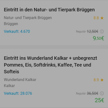
Eintritt in den Natur- und Tierpark Brüggen
24%
Natur- und Tierpark Brüggen
8.8
star
Brüggen
Verkauft: 4.670
12
,50
€
Regulär
9
€
,50
favorite_border
Eintritt ins Wunderland Kalkar + unbegrenzt
32%
Pommes, Eis, Softdrinks, Kaffee, Tee und
Softeis
Wunderland Kalkar
8.9
star
Kalkar
Verkauft: 28.076
36
,50
€
Regulär
25€