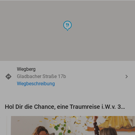
food
Wegberg
Gladbacher Straße 17b
Wegbeschreibung
Hol Dir die Chance, eine Traumreise i.W.v. 3.000 € zu gewinnen!