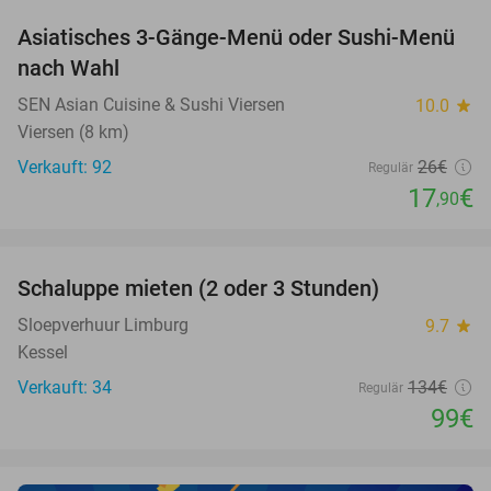
Asiatisches 3-Gänge-Menü oder Sushi-Menü
31%
nach Wahl
SEN Asian Cuisine & Sushi Viersen
10.0
star
Viersen (8 km)
Verkauft: 92
26€
Regulär
17
€
,90
favorite_border
Schaluppe mieten (2 oder 3 Stunden)
26%
NEW
TODAY
Sloepverhuur Limburg
9.7
star
Kessel
Verkauft: 34
134€
Regulär
99€