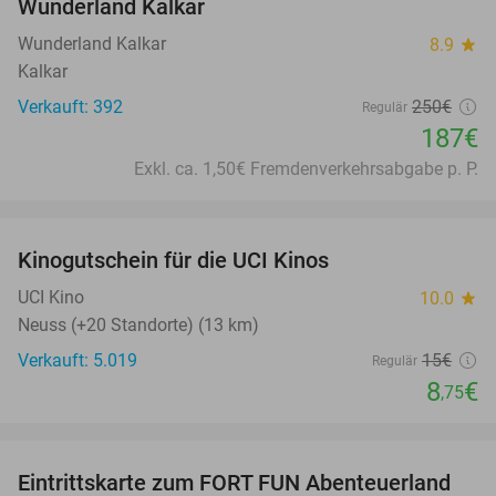
Wunderland Kalkar
Wunderland Kalkar
8.9
star
Kalkar
Verkauft: 392
250€
Regulär
187€
Exkl. ca. 1,50€ Fremdenverkehrsabgabe p. P.
favorite_border
Kinogutschein für die UCI Kinos
42%
UCI Kino
10.0
star
Neuss (+20 Standorte) (13 km)
Verkauft: 5.019
15€
Regulär
8
€
,75
favorite_border
Eintrittskarte zum FORT FUN Abenteuerland
32%