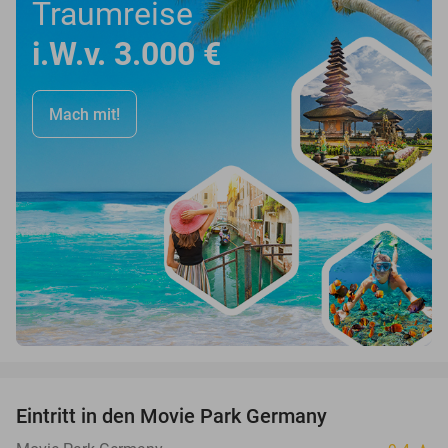
Traumreise
i.W.v. 3.000 €
Mach mit!
favorite_border
Eintritt in den Movie Park Germany
38%