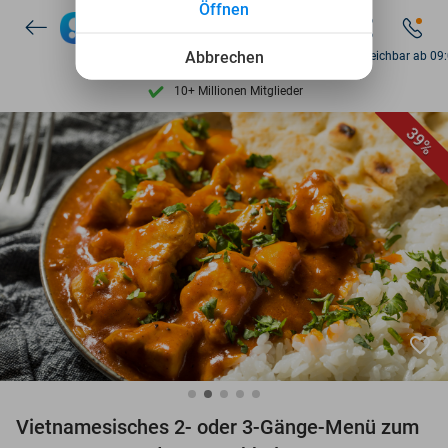
Öffnen
7 Tage die Woche verfügbar
10+ Millionen Mitglieder
Abbrechen
So. erreichbar ab 09
9,4
basierend auf
206.233 Bewertungen
Entdecke 15.000+ Deals
39%
7 Tage die Woche verfügbar
10+ Millionen Mitglieder
favorite_border
Vietnamesisches 2- oder 3-Gänge-Menü zum