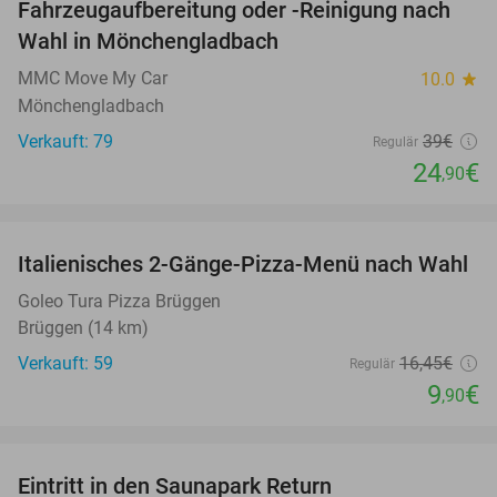
Fahrzeugaufbereitung oder -Reinigung nach
36%
Wahl in Mönchengladbach
MMC Move My Car
10.0
star
Mönchengladbach
Verkauft: 79
39€
Regulär
24
€
,90
favorite_border
Italienisches 2-Gänge-Pizza-Menü nach Wahl
40%
Goleo Tura Pizza Brüggen
Brüggen (14 km)
Verkauft: 59
16
,45
€
Regulär
9
€
,90
favorite_border
Eintritt in den Saunapark Return
22%