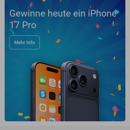
Gewinne heute ein iPhone
17 Pro
Mehr Info
favorite_border