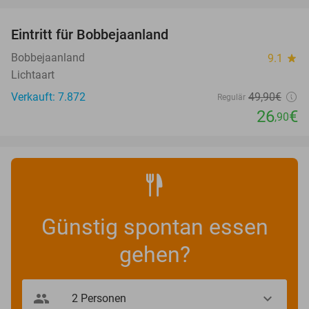
favorite_border
Eintritt für Bobbejaanland
46%
Bobbejaanland
9.1
star
Lichtaart
Verkauft: 7.872
49
,90
€
Regulär
26
€
,90
Günstig spontan essen
gehen?