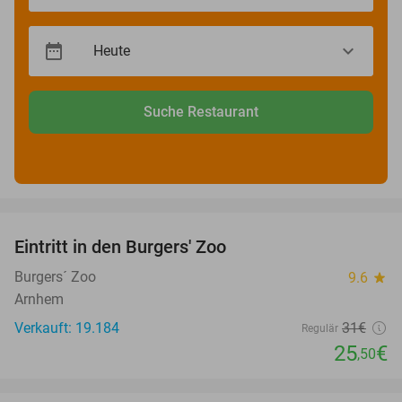
Suche Restaurant
favorite_border
Eintritt in den Burgers' Zoo
18%
Burgers´ Zoo
9.6
star
Arnhem
Verkauft: 19.184
31€
Regulär
25
€
,50
favorite_border