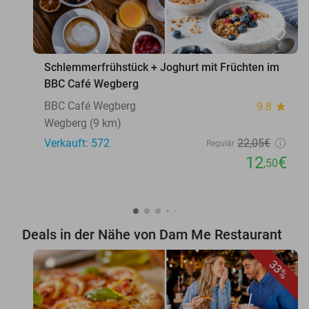
favorite_border
Schlemmerfrühstück + Joghurt mit Früchten im
BBC Café Wegberg
BBC Café Wegberg
9.8
star
Wegberg (9 km)
Verkauft: 572
22
,05
€
Regulär
12
€
,50
Deals in der Nähe von Dam Me Restaurant
33%