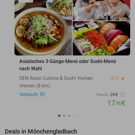
favorite_border
Asiatisches 3-Gänge-Menü oder Sushi-Menü
nach Wahl
SEN Asian Cuisine & Sushi Viersen
10.0
star
Viersen (8 km)
Verkauft: 92
26€
Regulär
17
€
,90
favorite_border
Deals in Mönchengladbach