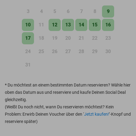
3
4
5
6
7
8
9
10
11
12
13
14
15
16
17
18
19
20
21
22
23
24
25
26
27
28
29
30
31
*
Du möchtest an einem bestimmten Datum reservieren? Wähle hier
oben das Datum aus und reserviere und kaufe Deinen Social Deal
gleichzeitig.
(Weißt Du noch nicht, wann Du reservieren möchtest? Kein
Problem: Erwirb Deinen Voucher über den ‘
Jetzt kaufen!
’-Knopf und
reserviere später)