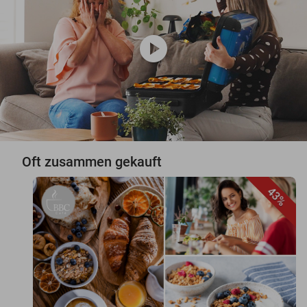
play_circle
Oft zusammen gekauft
43%