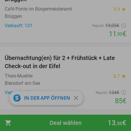
Café Ponte im Bürgermeisteramt
9.9
star
Brüggen
Verkauft: 131
19
,05
€
Regulär
11
€
,90
favorite_border
Übernachtung(en) für 2 + Frühstück + Late
37%
Check-out in der Eifel
Theis-Muehle
8.7
star
Biersdorf am See
Verkauft: 151
134€
Regulär
close
IN DER APP ÖFFNEN
85€
favorite_border
13
€
shopping_cart
Deal wählen
,50
Tages- oder Abendkarte für die Sauna bei
50%