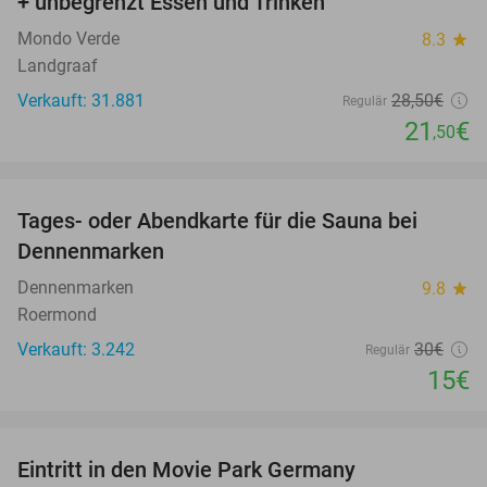
+ unbegrenzt Essen und Trinken
Mondo Verde
8.3
star
Landgraaf
Verkauft: 31.881
28
,50
€
Regulär
21
€
,50
favorite_border
Tages- oder Abendkarte für die Sauna bei
50%
Dennenmarken
Dennenmarken
9.8
star
Roermond
Verkauft: 3.242
30€
Regulär
15€
favorite_border
Eintritt in den Movie Park Germany
38%