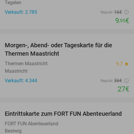
Tegelen
Verkauft: 2.785
16€
Regulär
9
€
,95
favorite_border
Morgen-, Abend- oder Tageskarte für die
25%
Thermen Maastricht
Thermen Maastricht
9.7
star
Maastricht
Verkauft: 4.344
36€
Regulär
27€
favorite_border
Eintrittskarte zum FORT FUN Abenteuerland
32%
FORT FUN Abenteuerland
Bestwig