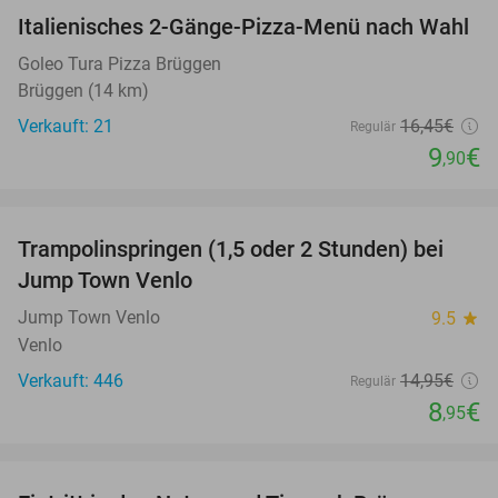
Italienisches 2-Gänge-Pizza-Menü nach Wahl
40%
NEW
TODAY
Goleo Tura Pizza Brüggen
Brüggen (14 km)
Verkauft: 21
16
,45
€
Regulär
9
€
,90
favorite_border
Trampolinspringen (1,5 oder 2 Stunden) bei
40%
Jump Town Venlo
Jump Town Venlo
9.5
star
Venlo
Verkauft: 446
14
,95
€
Regulär
8
€
,95
favorite_border