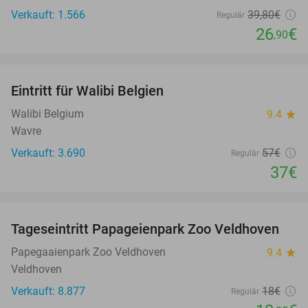
Verkauft: 1.566
39
,80
€
Regulär
26
€
,90
favorite_border
Eintritt für Walibi Belgien
35%
Walibi Belgium
9.4
star
Wavre
Verkauft: 3.690
57€
Regulär
37€
favorite_border
Tageseintritt Papageienpark Zoo Veldhoven
26%
Papegaaienpark Zoo Veldhoven
9.4
star
Veldhoven
Verkauft: 8.877
18€
Regulär