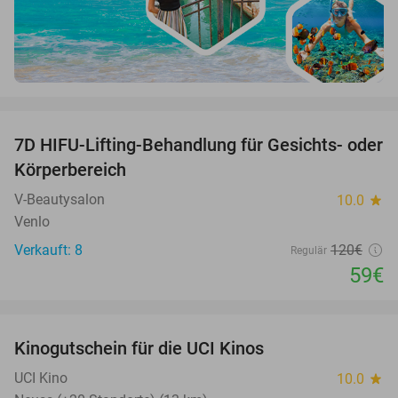
favorite_border
7D HIFU-Lifting-Behandlung für Gesichts- oder
51%
Körperbereich
V-Beautysalon
10.0
star
Venlo
Verkauft: 8
120€
Regulär
59€
favorite_border
Kinogutschein für die UCI Kinos
42%
UCI Kino
10.0
star