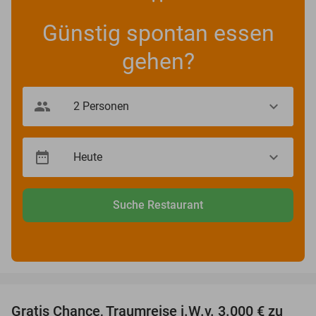
Günstig spontan essen
gehen?
Suche Restaurant
favorite_border
Gratis Chance, Traumreise i.W.v. 3.000 € zu