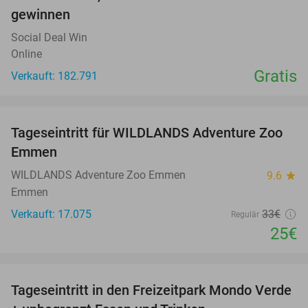
gewinnen
Social Deal Win
Online
Gratis
Verkauft: 182.791
favorite_border
Tageseintritt für WILDLANDS Adventure Zoo
24%
Emmen
WILDLANDS Adventure Zoo Emmen
9.6
star
Emmen
Verkauft: 17.075
33€
Regulär
25€
favorite_border
Tageseintritt in den Freizeitpark Mondo Verde
25%