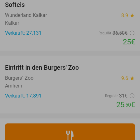
Softeis
Wunderland Kalkar
8.9
star
Kalkar
Verkauft: 27.131
36
,50
€
Regulär
25€
favorite_border
Eintritt in den Burgers' Zoo
18%
Burgers´ Zoo
9.6
star
Arnhem
Verkauft: 17.891
31€
Regulär
25
€
,50