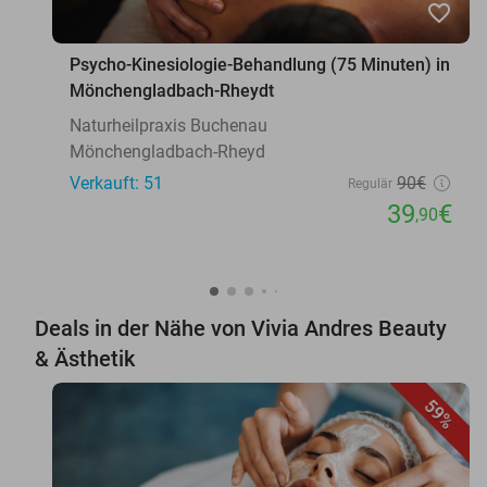
favorite_border
Psycho-Kinesiologie-Behandlung (75 Minuten) in
Mönchengladbach-Rheydt
Naturheilpraxis Buchenau
Mönchengladbach-Rheyd
Verkauft: 51
90€
Regulär
39
€
,90
Deals in der Nähe von Vivia Andres Beauty
& Ästhetik
59%