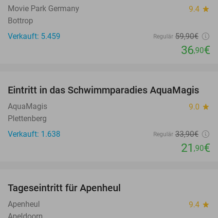
Movie Park Germany
9.4
star
Bottrop
Verkauft: 5.459
59
,90
€
Regulär
36
€
,90
favorite_border
Eintritt in das Schwimmparadies AquaMagis
35%
AquaMagis
9.0
star
Plettenberg
Verkauft: 1.638
33
,90
€
Regulär
21
€
,90
favorite_border
Tageseintritt für Apenheul
36%
Apenheul
9.4
star
Apeldoorn