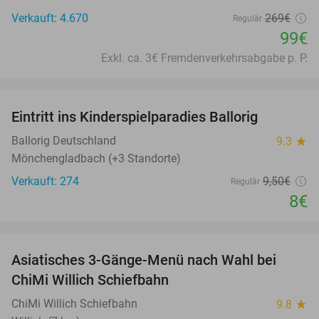
Verkauft: 4.670
269€
Regulär
99€
Exkl. ca. 3€ Fremdenverkehrsabgabe p. P.
favorite_border
Eintritt ins Kinderspielparadies Ballorig
16%
Ballorig Deutschland
9.3
star
Mönchengladbach (+3 Standorte)
Verkauft: 274
9
,50
€
Regulär
8€
favorite_border
Asiatisches 3-Gänge-Menü nach Wahl bei
40%
ChiMi Willich Schiefbahn
ChiMi Willich Schiefbahn
9.8
star