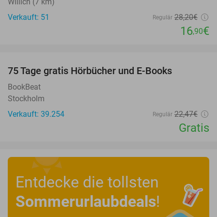
Willich (7 km)
Verkauft: 51
28
,20
€
Regulär
16
€
,90
favorite_border
100%
75 Tage gratis Hörbücher und E-Books
BookBeat
Stockholm
Verkauft: 39.254
22
,47
€
Regulär
Gratis
Entdecke die tollsten
Sommerurlaubdeals
!