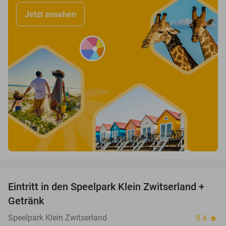
Jetzt ansehen
favorite_border
Eintritt in den Speelpark Klein Zwitserland +
38%
Getränk
Speelpark Klein Zwitserland
9.4
star