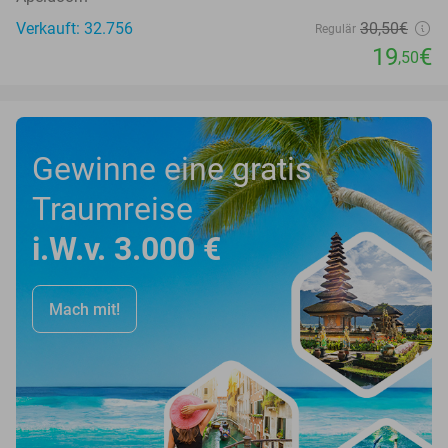
Verkauft: 32.756
30
,50
€
Regulär
19
€
,50
Gewinne eine gratis
Traumreise
i.W.v. 3.000 €
Mach mit!