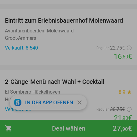
favorite_border
Eintritt zum Erlebnisbauernhof Molenwaard
27%
Avonturenboerderij Molenwaard
Groot-Ammers
Verkauft: 8.540
22
,75
€
Regulär
16
€
,50
favorite_border
2-Gänge-Menü nach Wahl + Cocktail
29%
El Sombrero Hückelhoven
8.9
star
Hückelhoven
close
IN DER APP ÖFFNEN
Verkauft: 59
30
,75
€
Regulär
21
€
,90
27
€
shopping_cart
Deal wählen
,90