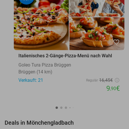
favorite_border
Italienisches 2-Gänge-Pizza-Menü nach Wahl
Goleo Tura Pizza Brüggen
Brüggen (14 km)
Verkauft: 21
16
,45
€
Regulär
9
€
,90
favorite_border
Deals in Mönchengladbach