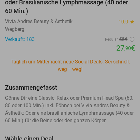
oder Brasilianische Lymphmassage (40 oder
60 Min.)
Vivia Andres Beauty & Ästhetik
10.0
star
Wegberg
Verkauft: 183
55€
Regulär
27
€
,90
Täglich um Mitternacht neue Social Deals. Sei schnell,
weg = weg!
Zusammengefasst
Gönne Dir eine Classic, Relax oder Premium Head Spa (60,
80 oder 100 Min.) inkl. Föhnen bei Vivia Andres Beauty &
Ästhetik: Oder eine brasilianische Lymphmassage (40 oder
60 Min.) für die Beine oder den ganzen Körper
Wähle einen Deal