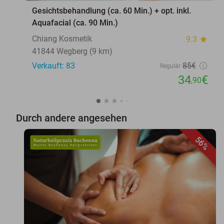
Gesichtsbehandlung (ca. 60 Min.) + opt. inkl.
Aquafacial (ca. 90 Min.)
Chiang Kosmetik
9.3
star
41844 Wegberg (9 km)
Verkauft: 83
85€
Regulär
34
€
,90
Durch andere angesehen
56%