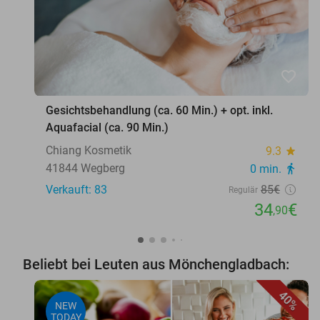
favorite_border
Gesichtsbehandlung (ca. 60 Min.) + opt. inkl.
Aquafacial (ca. 90 Min.)
Chiang Kosmetik
9.3
star
41844 Wegberg
0 min.
directions_walk
Verkauft: 83
85€
Regulär
34
€
,90
Beliebt bei Leuten aus Mönchengladbach:
40%
NEW
TODAY