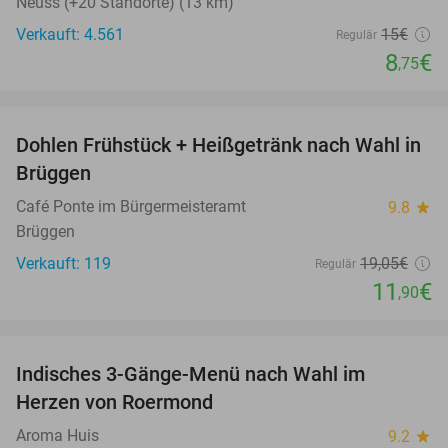
Neuss (+20 Standorte) (13 km)
Verkauft: 4.561
15€
Regulär
8
€
,75
favorite_border
Dohlen Frühstück + Heißgetränk nach Wahl in
38%
Brüggen
Café Ponte im Bürgermeisteramt
9.8
star
Brüggen
Verkauft: 119
19
,05
€
Regulär
11
€
,90
favorite_border
Indisches 3-Gänge-Menü nach Wahl im
26%
Herzen von Roermond
Aroma Huis
9.2
star