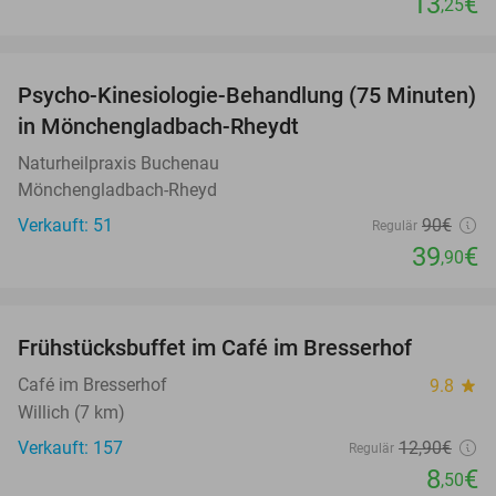
13
€
,25
favorite_border
Psycho-Kinesiologie-Behandlung (75 Minuten)
56%
in Mönchengladbach-Rheydt
Naturheilpraxis Buchenau
Mönchengladbach-Rheyd
Verkauft: 51
90€
Regulär
39
€
,90
favorite_border
Frühstücksbuffet im Café im Bresserhof
34%
Café im Bresserhof
9.8
star
Willich (7 km)
Verkauft: 157
12
,90
€
Regulär
8
€
,50