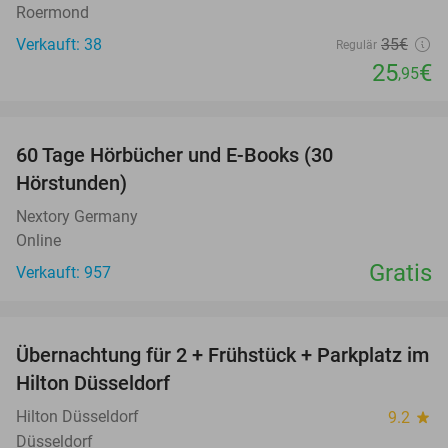
Roermond
Verkauft: 38
35€
Regulär
25
€
,95
favorite_border
60 Tage Hörbücher und E-Books (30
Hörstunden)
Nextory Germany
Online
Gratis
Verkauft: 957
favorite_border
Übernachtung für 2 + Frühstück + Parkplatz im
63%
Hilton Düsseldorf
Hilton Düsseldorf
9.2
star
Düsseldorf