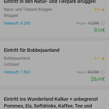
Eintritt in den Natur- und Tierpark Brüggen
24%
Natur- und Tierpark Brüggen
8.8
star
Brüggen
Verkauft: 4.245
12
,50
€
Regulär
9
€
,50
favorite_border
Eintritt für Bobbejaanland
46%
Bobbejaanland
9.1
star
Lichtaart
Verkauft: 7.563
49
,90
€
Regulär
26
€
,90
favorite_border
Eintritt ins Wunderland Kalkar + unbegrenzt
32%
Pommes, Eis, Softdrinks, Kaffee, Tee und