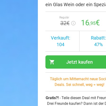
ein Glas Wein oder ein Spezi
Regulär
16
€
32€
,95
Verkauft:
Rabatt:
104
47%
shopping_cart
Jetzt kaufen
navi
Täglich um Mitternacht neue Soci
Deals. Sei schnell, weg = weg!
Gratis?!
- Teile diesen Deal mit Freu
Drei Freunde kaufen? Dann ist der 