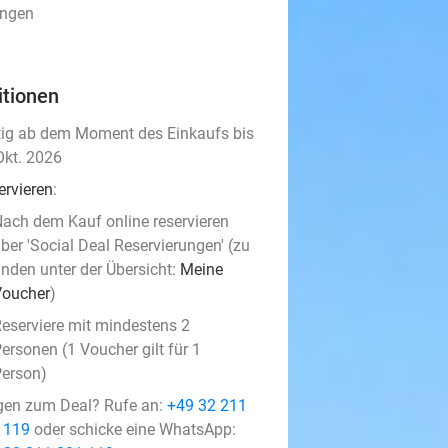
ungen
itionen
tig ab dem Moment des Einkaufs bis
Okt. 2026
ervieren
:
ach dem Kauf online reservieren
ber 'Social Deal Reservierungen' (zu
inden unter der Übersicht:
Meine
Voucher
)
eserviere mit mindestens 2
ersonen (1 Voucher gilt für 1
erson)
gen zum Deal? Rufe an:
+49 32 211
 119
oder schicke eine WhatsApp: