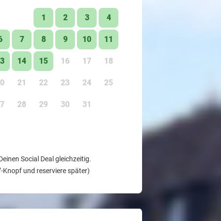
1
2
3
4
6
7
8
9
10
11
3
14
15
16
17
18
0
21
22
23
24
25
7
28
29
30
31
nen Social Deal gleichzeitig.
’-Knopf und reserviere später)