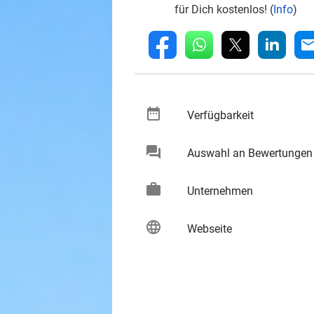
für Dich kostenlos! (
Info
)
whatsapp
linkedin
fb
mai
date_range
keybo
Verfügbarkeit
chat
Auswahl an Bewertungen
keybo
work
keybo
Unternehmen
language
keybo
Webseite