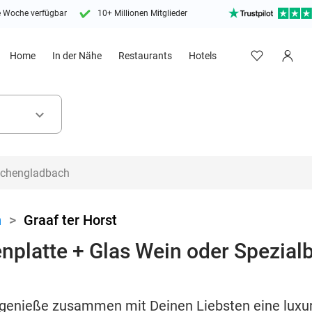
e Woche verfügbar
10+ Millionen Mitglieder
Home
In der Nähe
Restaurants
Hotels
keyboard_arrow_down
n
>
Graaf ter Horst
platte + Glas Wein oder Spezialbi
 genieße zusammen mit Deinen Liebsten eine luxu