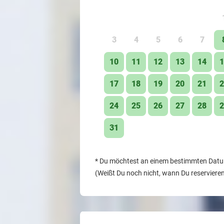
3
4
5
6
7
10
11
12
13
14
1
17
18
19
20
21
2
24
25
26
27
28
2
31
*
Du möchtest an einem bestimmten Datum 
(Weißt Du noch nicht, wann Du reserviere