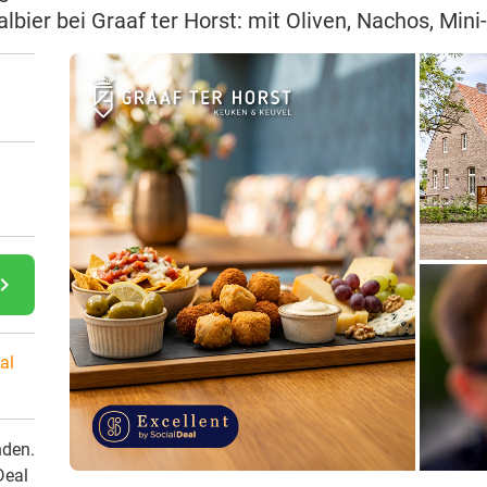
albier bei Graaf ter Horst: mit Oliven, Nachos, Mi
gate_next
al
nden.
Deal