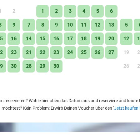
1
2
1
2
3
4
5
6
8
9
7
8
9
10
11
12
13
5
5
16
14
15
16
17
18
19
20
12
1
2
23
21
22
23
24
25
26
27
19
2
9
30
28
29
30
26
2
reservieren? Wähle hier oben das Datum aus und reserviere und kaufe Dei
n möchtest? Kein Problem: Erwirb Deinen Voucher über den ‘
Jetzt kaufen!