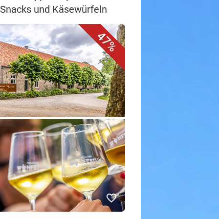
ni-Snacks und Käsewürfeln
47%
favorite_border