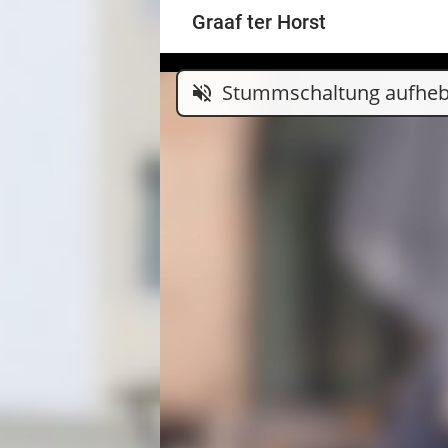
Graaf ter Horst
Stummschaltung aufhe
volume_off