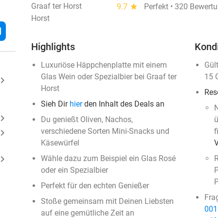
Graaf ter Horst
9.7
star
Perfekt • 320 Bewert
Horst
l
Highlights
Kond
Luxuriöse Häppchenplatte mit einem
Gül
Glas Wein oder Spezialbier bei Graaf ter
15 
ard_arrow_right
Horst
Res
Sieh Dir
hier
den Inhalt des Deals an
N
ard_arrow_right
Du genießt Oliven, Nachos,
ü
verschiedene Sorten Mini-Snacks und
f
ard_arrow_right
Käsewürfel
ard_arrow_right
Wähle dazu zum Beispiel ein Glas Rosé
R
oder ein Spezialbier
P
P
Perfekt für den echten Genießer
Fra
Stoße gemeinsam mit Deinen Liebsten
001
auf eine gemütliche Zeit an