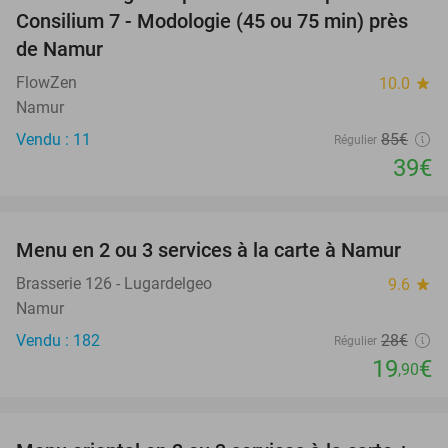
54%
Consilium 7 - Modologie (45 ou 75 min) près
de Namur
FlowZen
10.0
star
Namur
Vendu : 11
85€
Régulier
39€
favorite_border
Menu en 2 ou 3 services à la carte à Namur
29%
Brasserie 126 - Lugardelgeo
9.6
star
Namur
Vendu : 182
28€
Régulier
19
€
,90
favorite_border