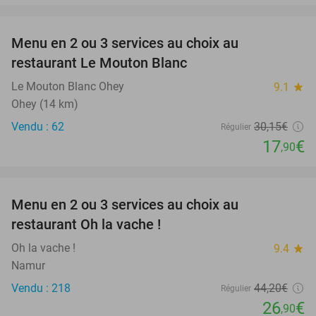
favorite_border
Menu en 2 ou 3 services au choix au
41%
restaurant Le Mouton Blanc
Le Mouton Blanc Ohey
9.1
star
Ohey (14 km)
Vendu : 62
30
,15
€
Régulier
17
€
,90
favorite_border
Menu en 2 ou 3 services au choix au
39%
restaurant Oh la vache !
Oh la vache !
9.4
star
Namur
Vendu : 218
44
,20
€
Régulier
26
€
,90