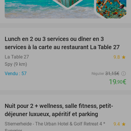
favorite_border
Lunch en 2 ou 3 services ou dîner en 3
36%
services à la carte au restaurant La Table 27
La Table 27
9.8
star
Spy (9 km)
Vendu : 57
31
,15
€
Régulier
19
€
,90
favorite_border
Nuit pour 2 + wellness, salle fitness, petit-
33%
déjeuner luxueux, apéritif et parking
Stiemerheide - The Urban Hotel & Golf Retreat 4 *
9.4
star
Superior