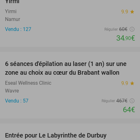
Yirmi
Yirmi
9.9
star
Namur
Vendu : 127
60€
Régulier
34
€
,90
favorite_border
6 séances d'épilation au laser (1 an) sur une
86%
zone au choix au cœur du Brabant wallon
Eseal Wellness Clinic
9.9
star
Wavre
Vendu : 57
467€
Régulier
64€
favorite_border
Entrée pour Le Labyrinthe de Durbuy
16%