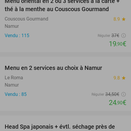
Menu oriental en 2 ou 3 services à la carte +
46%
thé à la menthe au Couscous Gourmand
Couscous Gourmand
8.9
star
Namur
Vendu : 115
37€
Régulier
19
€
,90
favorite_border
Menu en 2 services au choix à Namur
28%
Le Roma
9.8
star
Namur
Vendu : 85
34
,50
€
Régulier
24
€
,90
favorite_border
Head Spa japonais + évtl. séchage près de
50%