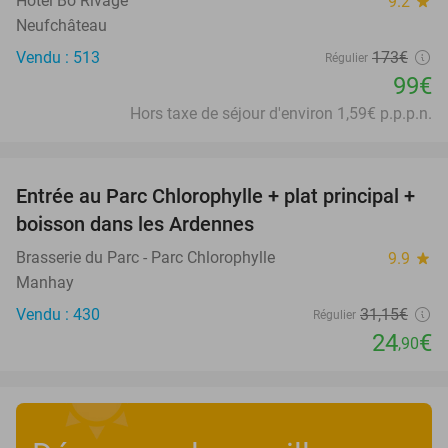
Hôtel Bô Rivage
9.2
star
Neufchâteau
Vendu : 513
173€
Régulier
99€
Hors taxe de séjour d'environ 1,59€ p.p.p.n.
favorite_border
Entrée au Parc Chlorophylle + plat principal +
20%
boisson dans les Ardennes
Brasserie du Parc - Parc Chlorophylle
9.9
star
Manhay
Vendu : 430
31
,15
€
Régulier
24
€
,90