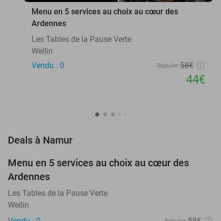
Menu en 5 services au choix au cœur des
Ardennes
Les Tables de la Pause Verte
Wellin
Vendu : 0
58€
Régulier
44€
favorite_border
Deals à Namur
Menu en 5 services au choix au cœur des
24%
NEW
Ardennes
TODAY
Les Tables de la Pause Verte
Wellin
Vendu : 0
58€