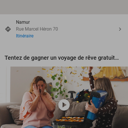
Namur
Rue Marcel Héron 70
Itinéraire
Tentez de gagner un voyage de rêve gratuit d'une valeur de 3.000 € !
play_circle