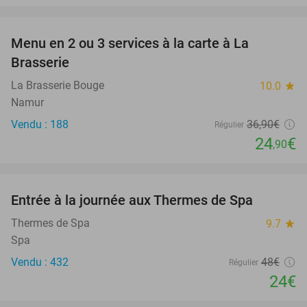
favorite_border
Menu en 2 ou 3 services à la carte à La
33%
Brasserie
La Brasserie Bouge
10.0
star
Namur
Vendu : 188
36
,90
€
Régulier
24
€
,90
favorite_border
Entrée à la journée aux Thermes de Spa
50%
Thermes de Spa
9.7
star
Spa
Vendu : 432
48€
Régulier
24€
favorite_border