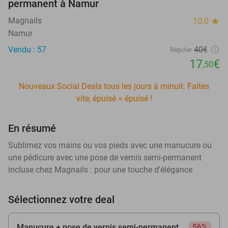
permanent à Namur
Magnails
10.0
star
Namur
Vendu : 57
40€
Régulier
17
€
,50
Nouveaux Social Deals tous les jours à minuit. Faites
vite, épuisé = épuisé !
En résumé
Sublimez vos mains ou vos pieds avec une manucure ou
une pédicure avec une pose de vernis semi-permanent
incluse chez Magnails : pour une touche d'élégance
Sélectionnez votre deal
Manucure + pose de vernis semi-permanent
56%