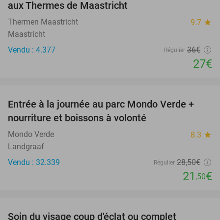
aux Thermes de Maastricht
Thermen Maastricht
9.7
star
Maastricht
Vendu : 4.377
36€
Régulier
27€
favorite_border
Entrée à la journée au parc Mondo Verde +
25%
nourriture et boissons à volonté
Mondo Verde
8.3
star
Landgraaf
Vendu : 32.339
28
,50
€
Régulier
21
€
,50
favorite_border
Soin du visage coup d'éclat ou complet