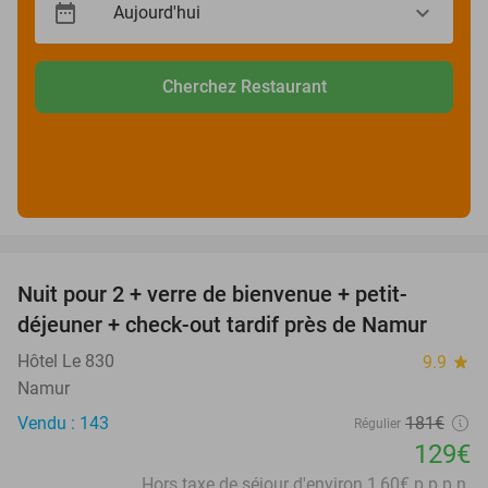
Cherchez Restaurant
favorite_border
Nuit pour 2 + verre de bienvenue + petit-
29%
déjeuner + check-out tardif près de Namur
Hôtel Le 830
9.9
star
Namur
Vendu : 143
181€
Régulier
129€
Hors taxe de séjour d'environ 1,60€ p.p.p.n.