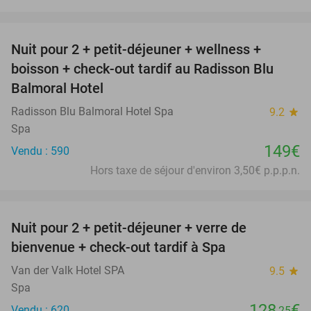
favorite_border
Nuit pour 2 + petit-déjeuner + wellness +
boisson + check-out tardif au Radisson Blu
Balmoral Hotel
Radisson Blu Balmoral Hotel Spa
9.2
star
Spa
149€
Vendu : 590
Hors taxe de séjour d'environ 3,50€ p.p.p.n.
favorite_border
Nuit pour 2 + petit-déjeuner + verre de
bienvenue + check-out tardif à Spa
Van der Valk Hotel SPA
9.5
star
Spa
128
€
Vendu : 620
,25