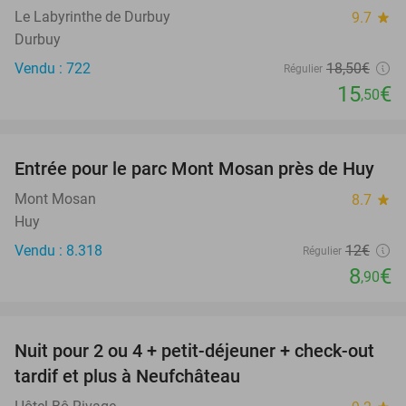
Le Labyrinthe de Durbuy
9.7
star
Durbuy
Vendu : 722
18
,50
€
Régulier
15
€
,50
favorite_border
Entrée pour le parc Mont Mosan près de Huy
26%
Mont Mosan
8.7
star
Huy
Vendu : 8.318
12€
Régulier
8
€
,90
favorite_border
Nuit pour 2 ou 4 + petit-déjeuner + check-out
43%
tardif et plus à Neufchâteau