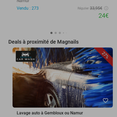
Namur
Vendu : 273
33
,95
€
Régulier
24€
Deals à proximité de Magnails
27%
favorite_border
Lavage auto à Gembloux ou Namur