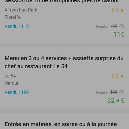
Session de 2h de trampolines près de Namur
39%
XTrem Fun Park
9.4
star
Floreffe
Vendu : 118
18€
Régulier
11€
favorite_border
Menu en 3 ou 4 services + assiette surprise du
32%
chef au restaurant Le 54
Le 54
9.2
star
Namur
Vendu : 198
48€
Régulier
32
€
,50
favorite_border
Entrée en matinée, en soirée ou à la journée
25%