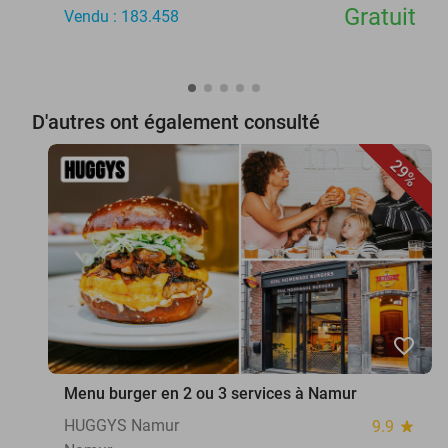
Gratuit
Vendu : 183.458
D'autres ont également consulté
29%
favorite_border
Menu burger en 2 ou 3 services à Namur
HUGGYS Namur
9.9
star