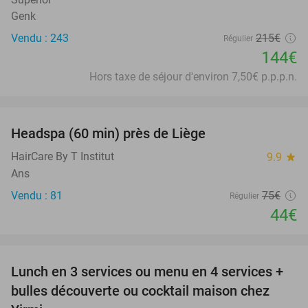
Genk
Vendu : 243
215€
Régulier
144€
Hors taxe de séjour d'environ 7,50€ p.p.p.n.
favorite_border
Headspa (60 min) près de Liège
41%
HairCare By T Institut
9.9
star
Ans
Vendu : 81
75€
Régulier
44€
favorite_border
Lunch en 3 services ou menu en 4 services +
42%
bulles découverte ou cocktail maison chez