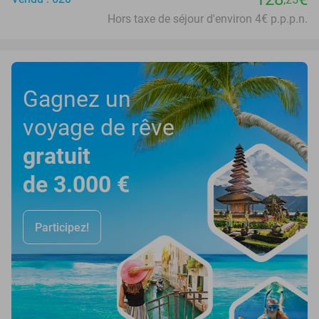
Hors taxe de séjour d'environ 4€ p.p.p.n.
Gagnez un
voyage de rêve
gratuit
de 3.000 €
Participez!