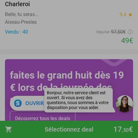
Charleroi
Belle, tu seras...
9.4
star
Aiseau-Presles
Vendu : 40
97
,50
€
Régulier
49€
faites le grand huit dès 19
€ lors de la journée des
montagnes russes !
close
OUVRIR DANS L'APPLI
Découvrez tous les deals
17
€
shopping_cart
Sélectionnez deal
,50