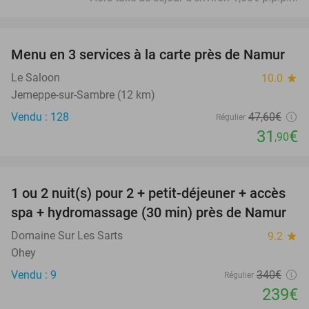
favorite_border
Menu en 3 services à la carte près de Namur
33%
Le Saloon
10.0
star
Jemeppe-sur-Sambre (12 km)
Vendu : 128
47
,60
€
Régulier
31
€
,90
favorite_border
1 ou 2 nuit(s) pour 2 + petit-déjeuner + accès
30%
spa + hydromassage (30 min) près de Namur
Domaine Sur Les Sarts
9.2
star
Ohey
Vendu : 9
340€
Régulier
239€