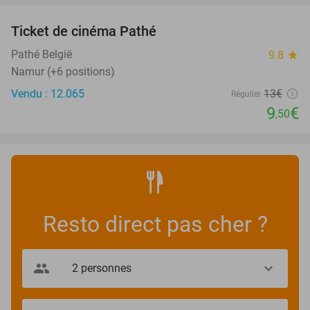
Ticket de cinéma Pathé
27%
Pathé België
9.8
star
Namur (+6 positions)
Vendu : 12.065
13€
Régulier
9
€
,50
Resto direct pas cher ?