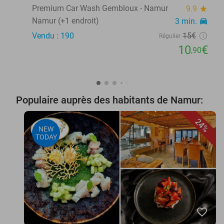
Premium Car Wash Gembloux - Namur
9.9
star
Namur (+1 endroit)
3 min.
directions_car
Vendu : 190
15€
Régulier
10
€
,90
Populaire auprès des habitants de Namur:
24%
NEW
TODAY
favorite_border