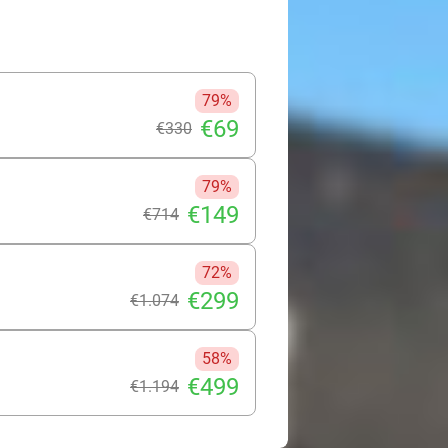
79%
€69
€330
79%
€149
€714
72%
€299
€1.074
58%
€499
€1.194