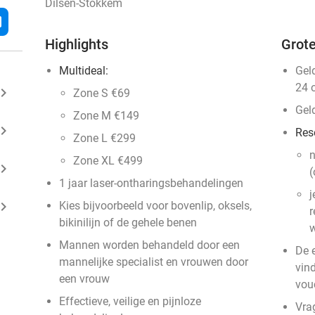
Dilsen-Stokkem
l
Highlights
Grote
Multideal:
Gel
24 
ard_arrow_right
Zone S €69
Gel
Zone M €149
ard_arrow_right
Res
Zone L €299
n
Zone XL €499
ard_arrow_right
(
1 jaar laser-ontharingsbehandelingen
j
ard_arrow_right
Kies bijvoorbeeld voor bovenlip, oksels,
r
bikinilijn of de gehele benen
w
Mannen worden behandeld door een
De 
mannelijke specialist en vrouwen door
vin
een vrouw
vou
Effectieve, veilige en pijnloze
Vra