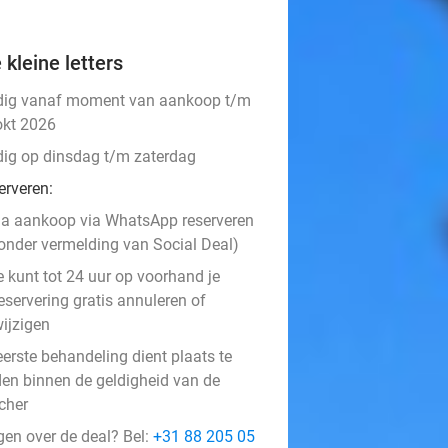
 kleine letters
dig vanaf moment van aankoop t/m
okt 2026
dig op dinsdag t/m zaterdag
erveren:
a aankoop via WhatsApp reserveren
onder vermelding van Social Deal)
e kunt tot 24 uur op voorhand je
eservering gratis annuleren of
ijzigen
eerste behandeling dient plaats te
den binnen de geldigheid van de
cher
gen over de deal? Bel:
+31 88 205 05