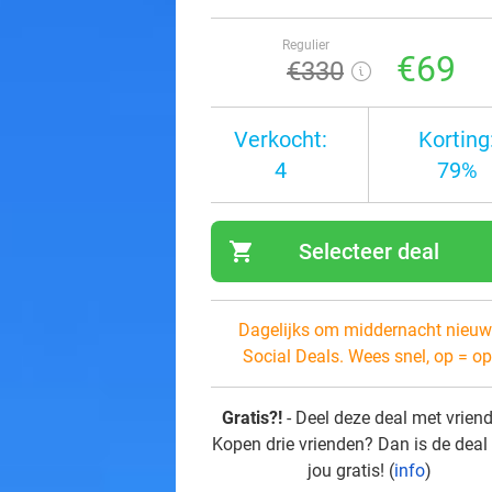
Regulier
€69
€330
Verkocht:
Korting
4
79%
shopping_cart
Selecteer deal
navi
Dagelijks om middernacht nieuw
Social Deals. Wees snel, op = op
Gratis?!
- Deel deze deal met vrien
Kopen drie vrienden? Dan is de deal
jou gratis! (
info
)