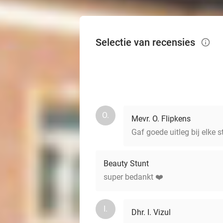
Selectie van recensies
info_outlined
O.
Mevr. O. Flipkens
Gaf goede uitleg bij elke s
Beauty Stunt
super bedankt ❤️
I.
Dhr. I. Vizul