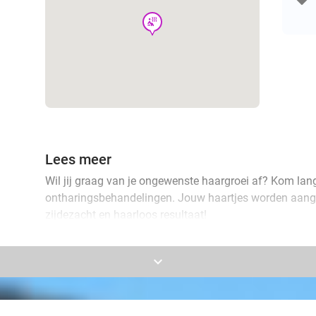
wellness
Lees meer
Wil jij graag van je ongewenste haargroei af? Kom langs
ontharingsbehandelingen. Jouw haartjes worden aange
zijdezacht en haarloos resultaat!
Laser-ontharingsbehandelingen
keyboard_arrow_down
Zone S (kies er 1)
Bovenlip