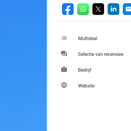
whatsapp
linkedin
fb
mai
list
keybo
Multideal
chat
keybo
Selectie van recensies
work
keybo
Bedrijf
language
keybo
Website