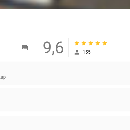
Borst en buik
Rug, schouders en nek
Gehele benen
9,6
155
tap