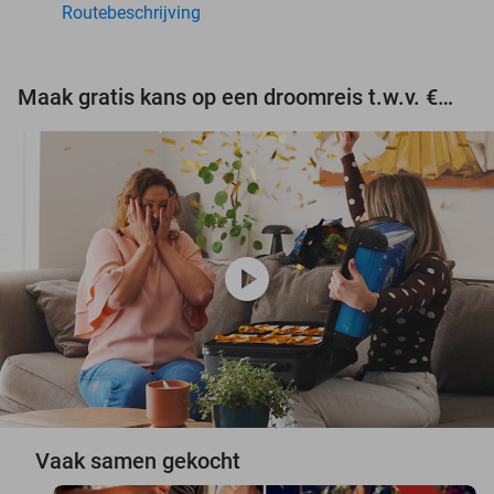
Routebeschrijving
Maak gratis kans op een droomreis t.w.v. €3.000!
play_circle
Vaak samen gekocht