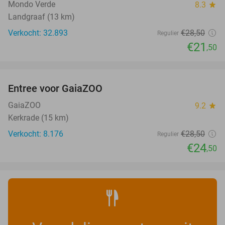
Mondo Verde
8.3
star
Landgraaf (13 km)
Verkocht: 32.893
€28
,50
Regulier
€21
,50
favorite_border
Entree voor GaiaZOO
14%
GaiaZOO
9.2
star
Kerkrade (15 km)
Verkocht: 8.176
€28
,50
Regulier
€24
,50