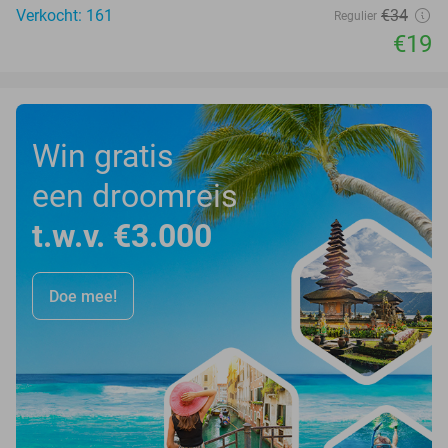
Verkocht: 161
€34
Regulier
€19
Win gratis
een droomreis
t.w.v. €3.000
Doe mee!