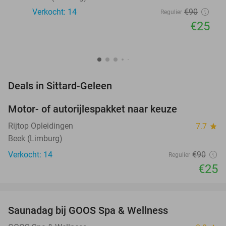
Verkocht: 14
€90
Regulier
€25
favorite_border
Deals in Sittard-Geleen
Motor- of autorijlespakket naar keuze
72%
Rijtop Opleidingen
7.7
star
Beek (Limburg)
Verkocht: 14
€90
Regulier
€25
favorite_border
Saunadag bij GOOS Spa & Wellness
52%
NEW
TODAY