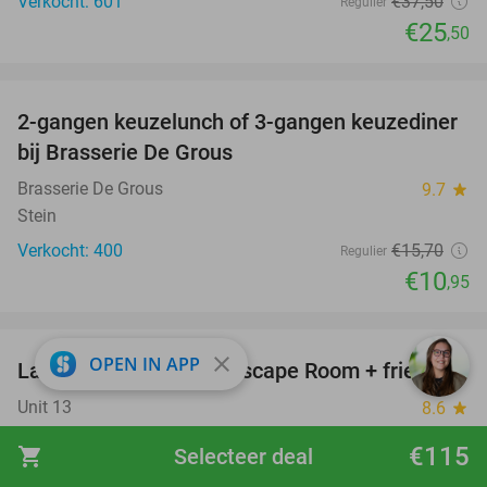
Verkocht: 601
€37
,50
Regulier
€25
,50
favorite_border
2-gangen keuzelunch of 3-gangen keuzediner
30%
bij Brasserie De Grous
Brasserie De Grous
9.7
star
Stein
Verkocht: 400
€15
,70
Regulier
€10
,95
favorite_border
close
OPEN IN APP
Laser Maze + X-Cube Escape Room + friet
39%
Unit 13
8.6
star
Nuth (6 km)
€115
shopping_cart
Selecteer deal
Verkocht: 431
€38
Regulier