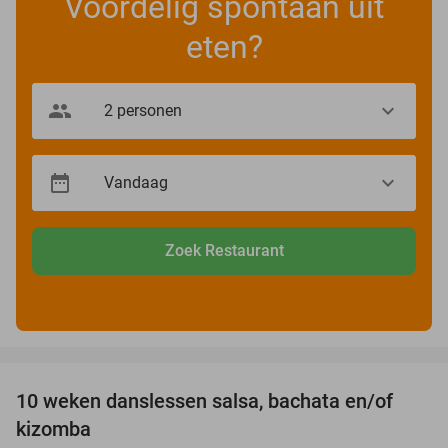
Voordelig spontaan uit
eten?
Zoek Restaurant
favorite_border
10 weken danslessen salsa, bachata en/of
56%
kizomba