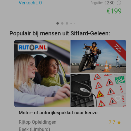
Verkocht: 0
€280
Regulier
€199
Populair bij mensen uit Sittard-Geleen:
72%
favorite_border
Motor- of autorijlespakket naar keuze
Rijtop Opleidingen
7.7
star
Beek (Limburg)