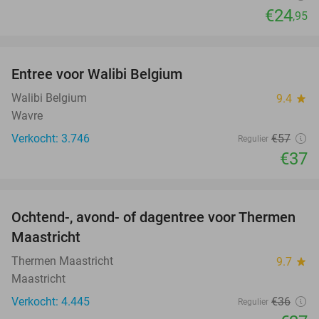
€24
,95
favorite_border
Entree voor Walibi Belgium
35%
Walibi Belgium
9.4
star
Wavre
Verkocht: 3.746
€57
Regulier
€37
favorite_border
Ochtend-, avond- of dagentree voor Thermen
25%
Maastricht
Thermen Maastricht
9.7
star
Maastricht
Verkocht: 4.445
€36
Regulier