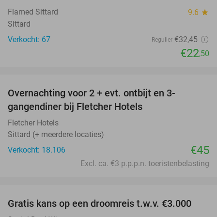
Flamed Sittard
9.6
star
Sittard
Verkocht: 67
€32
,45
Regulier
€22
,50
favorite_border
Overnachting voor 2 + evt. ontbijt en 3-
gangendiner bij Fletcher Hotels
Fletcher Hotels
Sittard (+ meerdere locaties)
€45
Verkocht: 18.106
Excl. ca. €3 p.p.p.n. toeristenbelasting
favorite_border
Gratis kans op een droomreis t.w.v. €3.000