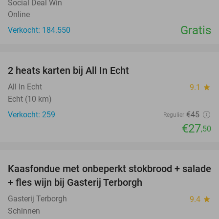
Social Deal Win
Online
Gratis
Verkocht: 184.550
favorite_border
2 heats karten bij All In Echt
39%
All In Echt
9.1
star
Echt (10 km)
Verkocht: 259
€45
Regulier
€27
,50
favorite_border
Kaasfondue met onbeperkt stokbrood + salade
44%
+ fles wijn bij Gasterij Terborgh
Gasterij Terborgh
9.4
star
Schinnen