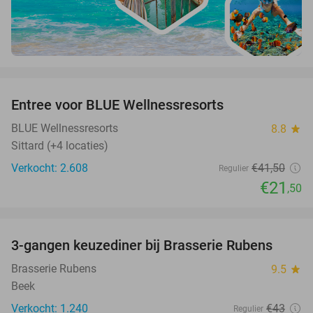
favorite_border
Entree voor BLUE Wellnessresorts
48%
BLUE Wellnessresorts
8.8
star
Sittard (+4 locaties)
Verkocht: 2.608
€41
,50
Regulier
€21
,50
favorite_border
3-gangen keuzediner bij Brasserie Rubens
42%
Brasserie Rubens
9.5
star
Beek
Verkocht: 1.240
€43
Regulier