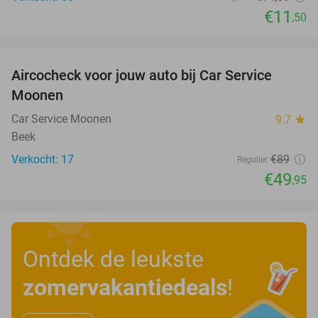
€11
,50
favorite_border
Aircocheck voor jouw auto bij Car Service
44%
Moonen
Car Service Moonen
9.7
star
Beek
Verkocht: 17
€89
Regulier
€49
,95
Ontdek de leukste
zomervakantiedeals
!