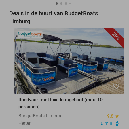
Deals in de buurt van BudgetBoats
Limburg
29%
favorite_border
Rondvaart met luxe loungeboot (max. 10
personen)
BudgetBoats Limburg
9.8
star
Herten
0 min.
directions_walk