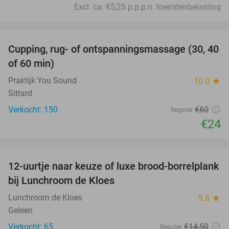
Excl. ca. €5,25 p.p.p.n. toeristenbelasting
favorite_border
Cupping, rug- of ontspanningsmassage (30, 40
60%
of 60 min)
Praktijk You Sound
10.0
star
Sittard
Verkocht: 150
€60
Regulier
€24
favorite_border
12-uurtje naar keuze of luxe brood-borrelplank
21%
bij Lunchroom de Kloes
Lunchroom de Kloes
9.8
star
Geleen
Verkocht: 65
€14
,50
Regulier