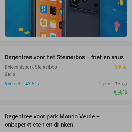
favorite_border
Dagentree voor het Steinerbos + friet en saus
37%
Belevenispark Steinerbos
8.9
star
Stein
Verkocht: 43.817
€15
Regulier
€9
,50
favorite_border
Dagentree voor park Mondo Verde +
25%
onbeperkt eten en drinken