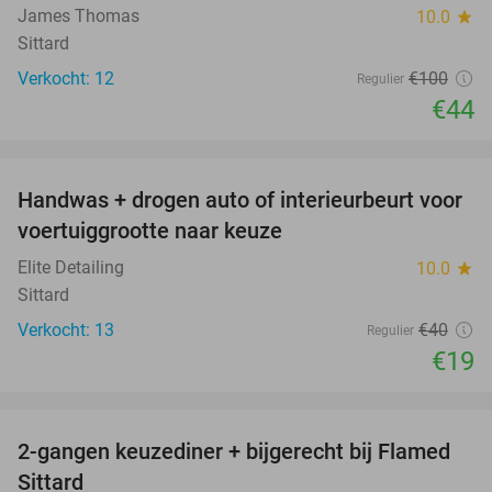
James Thomas
10.0
star
Sittard
Verkocht: 12
€100
Regulier
€44
favorite_border
Handwas + drogen auto of interieurbeurt voor
53%
voertuiggrootte naar keuze
Elite Detailing
10.0
star
Sittard
Verkocht: 13
€40
Regulier
€19
favorite_border
2-gangen keuzediner + bijgerecht bij Flamed
31%
Sittard