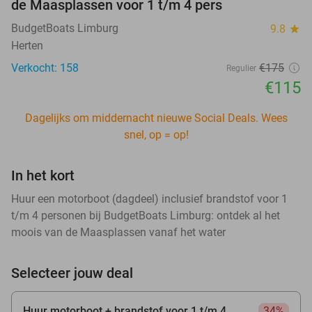
de Maasplassen voor 1 t/m 4 pers
BudgetBoats Limburg
9.8
star
Herten
Verkocht: 158
€175
Regulier
€115
Dagelijks om middernacht nieuwe Social Deals. Wees
snel, op = op!
In het kort
Huur een motorboot (dagdeel) inclusief brandstof voor 1
t/m 4 personen bij BudgetBoats Limburg: ontdek al het
moois van de Maasplassen vanaf het water
Selecteer jouw deal
Huur motorboot + brandstof voor 1 t/m 4
34%