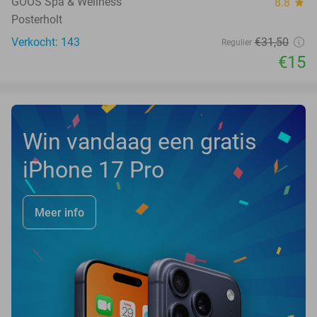
GOOS Spa & Wellness
8.8
star
Posterholt
Verkocht: 143
€31
,50
Regulier
€15
Win vandaag een gratis
iPhone 17 Pro
Meer info