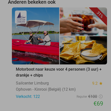
Anderen bekeken ook
31%
favorite_border
Motorboot naar keuze voor 4 personen (3 uur) +
drankje + chips
Sailcenter Limburg
9.2
star
Ophoven - Kinrooi (België) (12 km)
Verkocht: 122
€100
Regulier
€69