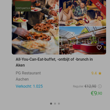
23%
favorite_border
All-You-Can-Eat-buffet, -ontbijt of -brunch in
Aken
PG Restaurant
9.4
star
Aachen
Verkocht: 1.025
€12
,90
Regulier
€9
,90