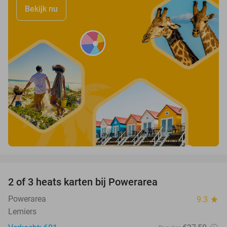
Bekijk nu
favorite_border
2 of 3 heats karten bij Powerarea
32%
Powerarea
9.3
star
Lemiers