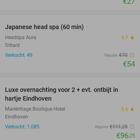
€27
favorite_border
Japanese head spa (60 min)
23%
Headspa Aura
9.7
star
Sittard
Verkocht: 49
€70
Regulier
€54
favorite_border
Luxe overnachting voor 2 + evt. ontbijt in
14%
hartje Eindhoven
Mariënhage Boutique Hotel
9.6
star
Eindhoven
Verkocht: 1.085
€111
,25
Regulier
€96
,25