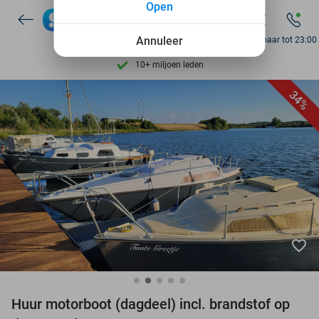
Open
7 dagen per week beschikbaar
10+ miljoen leden
Annuleer
Bereikbaar tot 23:00
9,4
op basis van
206.043 reviews
Ontdek 15.000+ deals
34%
7 dagen per week beschikbaar
10+ miljoen leden
favorite_border
Huur motorboot (dagdeel) incl. brandstof op