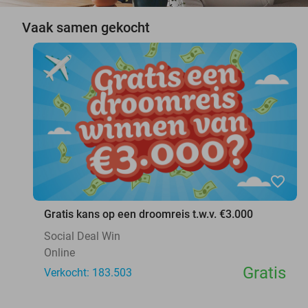
Vaak samen gekocht
favorite_border
Gratis kans op een droomreis t.w.v. €3.000
Social Deal Win
Online
Gratis
Verkocht: 183.503