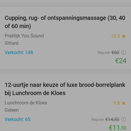
favorite_border
Cupping, rug- of ontspanningsmassage (30, 40
60%
of 60 min)
Praktijk You Sound
10.0
star
Sittard
Verkocht: 148
€60
Regulier
€24
favorite_border
12-uurtje naar keuze of luxe brood-borrelplank
21%
bij Lunchroom de Kloes
Lunchroom de Kloes
9.8
star
Geleen
Verkocht: 65
€14
,50
Regulier
€11
,50