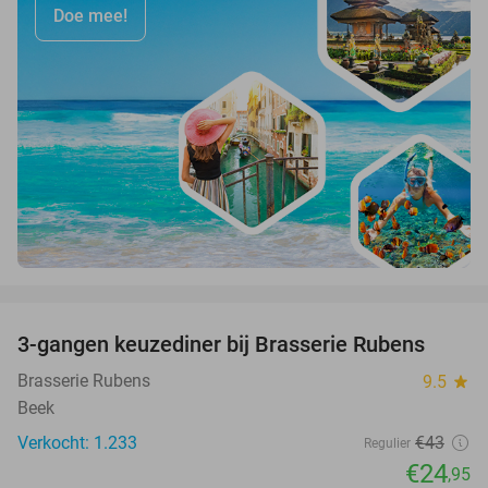
Doe mee!
favorite_border
3-gangen keuzediner bij Brasserie Rubens
42%
Brasserie Rubens
9.5
star
Beek
Verkocht: 1.233
€43
Regulier
€24
,95