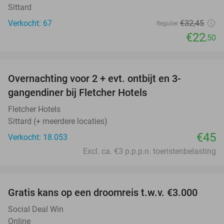
Sittard
Verkocht: 67
€32
,45
Regulier
€22
,50
favorite_border
Overnachting voor 2 + evt. ontbijt en 3-
gangendiner bij Fletcher Hotels
Fletcher Hotels
Sittard (+ meerdere locaties)
€45
Verkocht: 18.053
Excl. ca. €3 p.p.p.n. toeristenbelasting
favorite_border
Gratis kans op een droomreis t.w.v. €3.000
Social Deal Win
Online