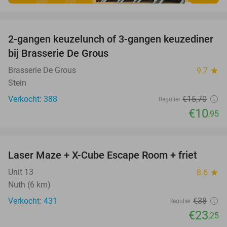
favorite_border
2-gangen keuzelunch of 3-gangen keuzediner
30%
bij Brasserie De Grous
Brasserie De Grous
9.7
star
Stein
Verkocht: 388
€15
,70
Regulier
€10
,95
favorite_border
Laser Maze + X-Cube Escape Room + friet
39%
Unit 13
8.6
star
Nuth (6 km)
Verkocht: 431
€38
Regulier
€23
,25