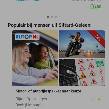
€6
,50
Populair bij mensen uit Sittard-Geleen:
72%
favorite_border
Motor- of autorijlespakket naar keuze
Rijtop Opleidingen
7.7
star
Beek (Limburg)