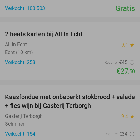
Gratis
Verkocht: 183.503
favorite_border
2 heats karten bij All In Echt
39%
All In Echt
9.1
star
Echt (10 km)
Verkocht: 253
€45
Regulier
€27
,50
favorite_border
Kaasfondue met onbeperkt stokbrood + salade
44%
+ fles wijn bij Gasterij Terborgh
Gasterij Terborgh
9.4
star
Schinnen
Verkocht: 154
€34
Regulier