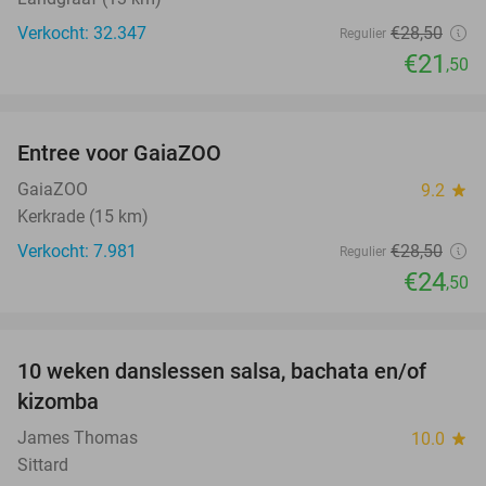
Verkocht: 32.347
€28
,50
Regulier
€21
,50
favorite_border
Entree voor GaiaZOO
14%
GaiaZOO
9.2
star
Kerkrade (15 km)
Verkocht: 7.981
€28
,50
Regulier
€24
,50
favorite_border
10 weken danslessen salsa, bachata en/of
56%
kizomba
James Thomas
10.0
star
Sittard