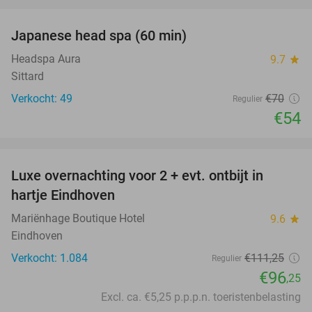
favorite_border
Japanese head spa (60 min)
23%
Headspa Aura
9.7
star
Sittard
Verkocht: 49
€70
Regulier
€54
favorite_border
Luxe overnachting voor 2 + evt. ontbijt in
14%
hartje Eindhoven
Mariënhage Boutique Hotel
9.6
star
Eindhoven
Verkocht: 1.084
€111
,25
Regulier
€96
,25
Excl. ca. €5,25 p.p.p.n. toeristenbelasting