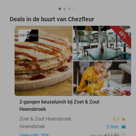
Deals in de buurt van Chezfleur
48%
favorite_border
2-gangen keuzelunch bij Zoet & Zout
Hoensbroek
Zoet & Zout Hoensbroek
9.4
star
Hoensbroek
2 min.
directions_car
Verkocht: 306
€12
,50
Regulier