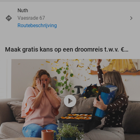
Nuth
Vaesrade 67
Routebeschrijving
Maak gratis kans op een droomreis t.w.v. €3.000!
play_circle