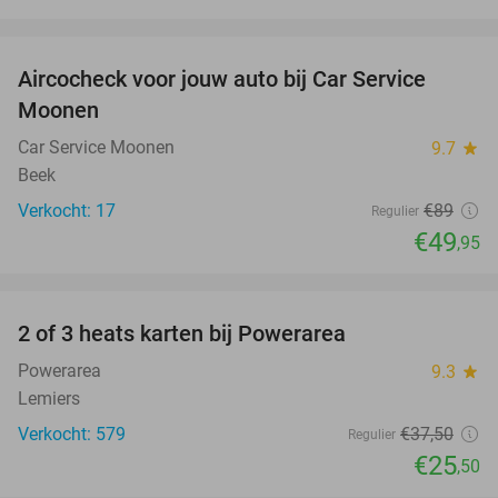
favorite_border
Aircocheck voor jouw auto bij Car Service
44%
Moonen
Car Service Moonen
9.7
star
Beek
Verkocht: 17
€89
Regulier
€49
,95
favorite_border
2 of 3 heats karten bij Powerarea
32%
Powerarea
9.3
star
Lemiers
Verkocht: 579
€37
,50
Regulier
€25
,50