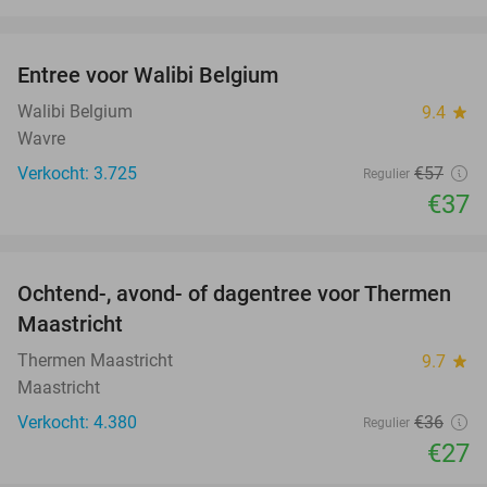
favorite_border
Entree voor Walibi Belgium
35%
Walibi Belgium
9.4
star
Wavre
Verkocht: 3.725
€57
Regulier
€37
favorite_border
Ochtend-, avond- of dagentree voor Thermen
25%
Maastricht
Thermen Maastricht
9.7
star
Maastricht
Verkocht: 4.380
€36
Regulier
€27