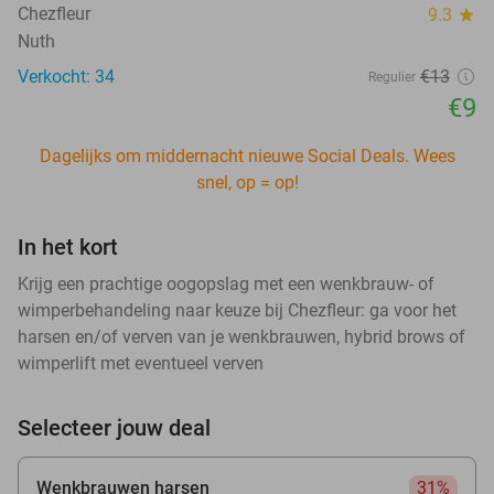
Chezfleur
9.3
star
Nuth
Verkocht: 34
€13
Regulier
€9
Dagelijks om middernacht nieuwe Social Deals. Wees
snel, op = op!
In het kort
Krijg een prachtige oogopslag met een wenkbrauw- of
wimperbehandeling naar keuze bij Chezfleur: ga voor het
harsen en/of verven van je wenkbrauwen, hybrid brows of
wimperlift met eventueel verven
Selecteer jouw deal
Wenkbrauwen harsen
31%