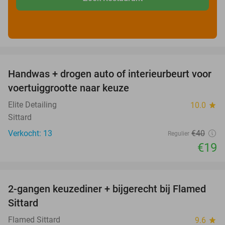
favorite_border
Handwas + drogen auto of interieurbeurt voor
53%
voertuiggrootte naar keuze
Elite Detailing
10.0
star
Sittard
Verkocht: 13
€40
Regulier
€19
favorite_border
2-gangen keuzediner + bijgerecht bij Flamed
31%
Sittard
Flamed Sittard
9.6
star