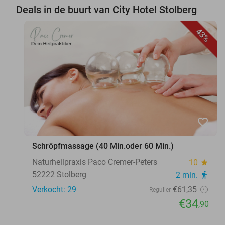
Deals in de buurt van City Hotel Stolberg
43%
favorite_border
Schröpfmassage (40 Min.oder 60 Min.)
Naturheilpraxis Paco Cremer-Peters
10
star
52222 Stolberg
2 min.
directions_walk
Verkocht: 29
€61
,35
Regulier
€34
,90