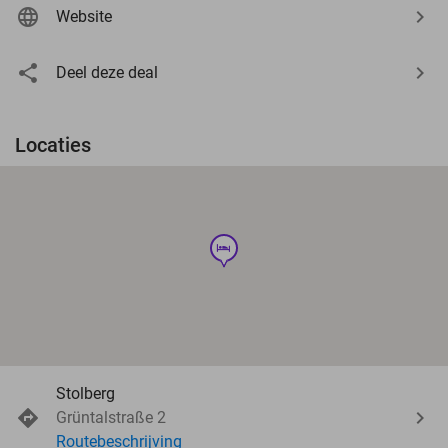
Website
Deel deze deal
Locaties
hotel
Stolberg
Grüntalstraße 2
Routebeschrijving