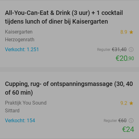
All-You-Can-Eat & Drink (3 uur) + 1 cocktail
33%
tijdens lunch of diner bij Kaisergarten
Kaisergarten
8.9
star
Herzogenrath
Verkocht: 1.251
€31
,40
Regulier
€20
,90
favorite_border
Cupping, rug- of ontspanningsmassage (30, 40
60%
of 60 min)
Praktijk You Sound
9.2
star
Sittard
Verkocht: 154
€60
Regulier
€24