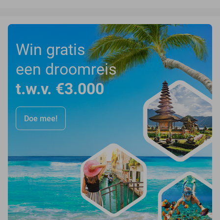
Win gratis
een droomreis
t.w.v. €3.000
Doe mee!