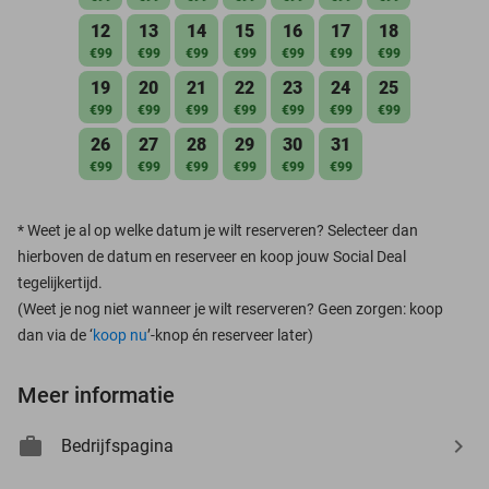
12
13
14
15
16
17
18
€99
€99
€99
€99
€99
€99
€99
19
20
21
22
23
24
25
€99
€99
€99
€99
€99
€99
€99
26
27
28
29
30
31
€99
€99
€99
€99
€99
€99
*
Weet je al op welke datum je wilt reserveren? Selecteer dan
hierboven de datum en reserveer en koop jouw Social Deal
tegelijkertijd.
(Weet je nog niet wanneer je wilt reserveren? Geen zorgen: koop
dan via de ‘
koop nu
’-knop én reserveer later)
Meer informatie
Bedrijfspagina