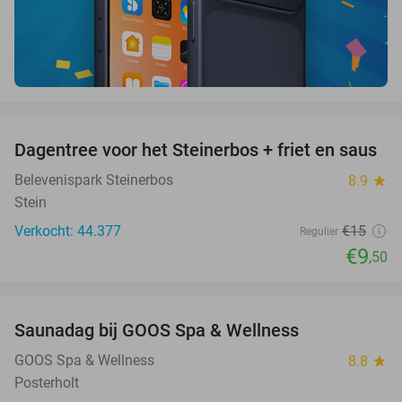
favorite_border
Dagentree voor het Steinerbos + friet en saus
37%
Belevenispark Steinerbos
8.9
star
Stein
Verkocht: 44.377
€15
Regulier
€9
,50
favorite_border
Saunadag bij GOOS Spa & Wellness
52%
GOOS Spa & Wellness
8.8
star
Posterholt