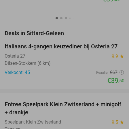
favorite_border
Deals in Sittard-Geleen
Italiaans 4-gangen keuzediner bij Osteria 27
41%
NEW
TODAY
Osteria 27
9.9
star
Dilsen-Stokkem (6 km)
Verkocht: 45
€67
Regulier
€39
,50
favorite_border
Entree Speelpark Klein Zwitserland + minigolf
38%
+ drankje
Speelpark Klein Zwitserland
9.5
star