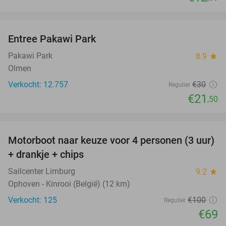
favorite_border
Entree Pakawi Park
28%
Pakawi Park
8.9
star
Olmen
Verkocht: 12.757
€30
Regulier
€21
,50
favorite_border
Motorboot naar keuze voor 4 personen (3 uur)
31%
+ drankje + chips
Sailcenter Limburg
9.2
star
Ophoven - Kinrooi (België) (12 km)
Verkocht: 125
€100
Regulier
€69