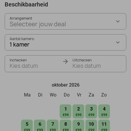
Beschikbaarheid
Arrangement
Selecteer jouw deal
Aantal kamers:
1 kamer
Inchecken
Uitchecken
Kies datum
Kies datum
oktober 2026
Ma
Di
Wo
Do
Vr
Za
Zo
1
2
3
4
€99
€99
€99
€99
5
6
7
8
9
10
11
€99
€99
€99
€99
€99
€99
€99