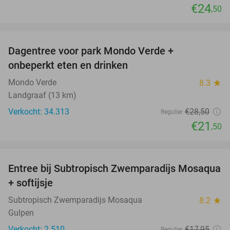
€24
,50
favorite_border
Dagentree voor park Mondo Verde +
25%
onbeperkt eten en drinken
Mondo Verde
8.3
star
Landgraaf (13 km)
Verkocht: 34.313
€28
,50
Regulier
€21
,50
favorite_border
Entree bij Subtropisch Zwemparadijs Mosaqua
25%
+ softijsje
Subtropisch Zwemparadijs Mosaqua
8.2
star
Gulpen
Verkocht: 2.510
€17
,95
Regulier