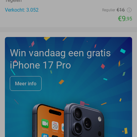
Tegelen
Verkocht: 3.052
€16
Regulier
€9
,95
Win vandaag een gratis
iPhone 17 Pro
Meer info