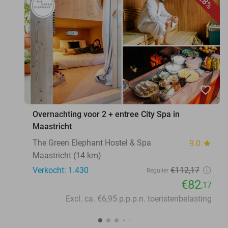
28%
favorite_border
Overnachting voor 2 + entree City Spa in
Maastricht
The Green Elephant Hostel & Spa
9.0
star
Maastricht (14 km)
Verkocht: 1.430
€112
,17
Regulier
€82
,17
Excl. ca. €6,95 p.p.p.n. toeristenbelasting