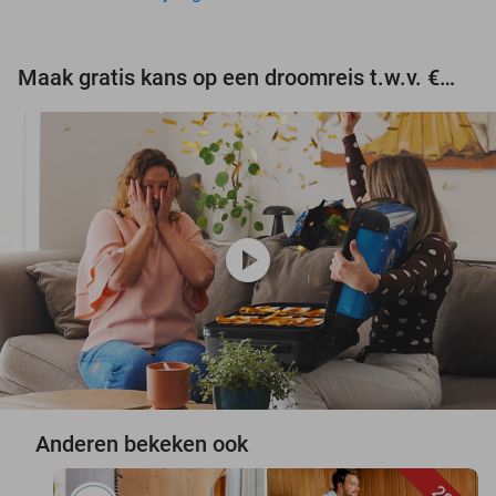
Maak gratis kans op een droomreis t.w.v. €3.000!
play_circle
Anderen bekeken ook