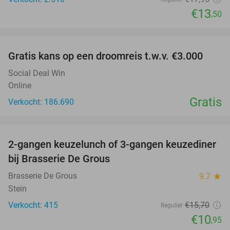
€13
,50
favorite_border
Gratis kans op een droomreis t.w.v. €3.000
Social Deal Win
Online
Gratis
Verkocht: 186.690
favorite_border
2-gangen keuzelunch of 3-gangen keuzediner
30%
bij Brasserie De Grous
Brasserie De Grous
9.7
star
Stein
Verkocht: 415
€15
,70
Regulier
€10
,95