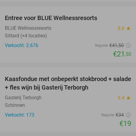
favorite_border
Entree voor BLUE Wellnessresorts
48%
BLUE Wellnessresorts
8.8
star
Sittard (+4 locaties)
Verkocht: 2.676
€41
,50
Regulier
€21
,50
favorite_border
Kaasfondue met onbeperkt stokbrood + salade
44%
+ fles wijn bij Gasterij Terborgh
Gasterij Terborgh
9.4
star
Schinnen
Verkocht: 173
€34
Regulier
€19
favorite_border