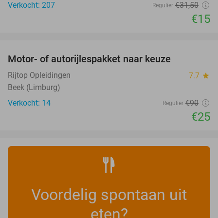
Verkocht: 207
€31
,50
Regulier
€15
favorite_border
Motor- of autorijlespakket naar keuze
72%
Rijtop Opleidingen
7.7
star
Beek (Limburg)
Verkocht: 14
€90
Regulier
€25
Voordelig spontaan uit
eten?