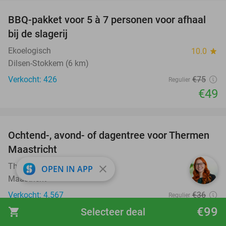
BBQ-pakket voor 5 à 7 personen voor afhaal
35%
bij de slagerij
Ekoelogisch
10.0
star
Dilsen-Stokkem (6 km)
Verkocht: 426
€75
Regulier
€49
favorite_border
Ochtend-, avond- of dagentree voor Thermen
25%
Maastricht
Thermen Maastricht
9.7
star
close
OPEN IN APP
Maastricht
Verkocht: 4.567
€36
Regulier
€27
€99
shopping_cart
Selecteer deal
favorite_border