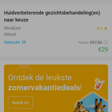
favorite_border
Huidverbeterende gezichtsbehandeling(en)
50%
naar keuze
Skin&Out
8.6
star
Sittard
Verkocht: 39
€57
,50
Regulier
€29
Ontdek de leukste
zomervakantiedeals
!
Bekijk nu