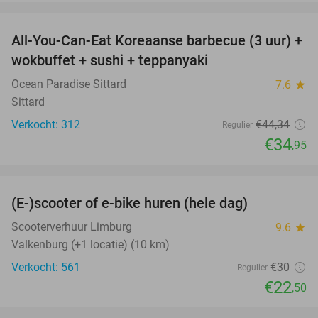
favorite_border
All-You-Can-Eat Koreaanse barbecue (3 uur) +
21%
wokbuffet + sushi + teppanyaki
Ocean Paradise Sittard
7.6
star
Sittard
Verkocht: 312
€44
,34
Regulier
€34
,95
favorite_border
(E-)scooter of e-bike huren (hele dag)
25%
Scooterverhuur Limburg
9.6
star
Valkenburg (+1 locatie) (10 km)
Verkocht: 561
€30
Regulier
€22
,50
favorite_border