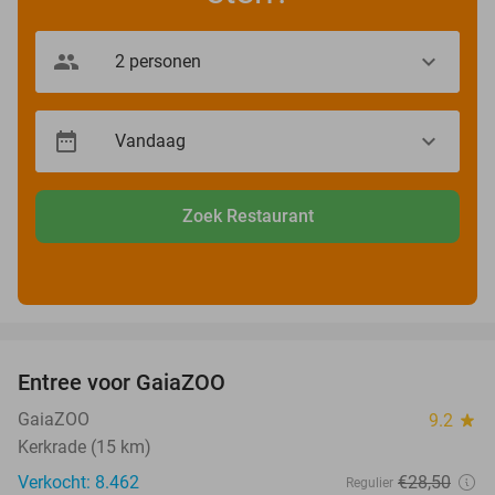
Zoek Restaurant
favorite_border
Entree voor GaiaZOO
14%
GaiaZOO
9.2
star
Kerkrade (15 km)
Verkocht: 8.462
€28
,50
Regulier