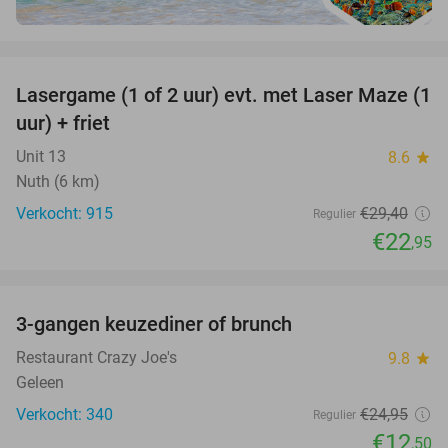
favorite_border
Lasergame (1 of 2 uur) evt. met Laser Maze (1
22%
uur) + friet
Unit 13
8.6
star
Nuth (6 km)
Verkocht: 915
€29
,40
Regulier
€22
,95
favorite_border
3-gangen keuzediner of brunch
50%
Restaurant Crazy Joe's
9.8
star
Geleen
Verkocht: 340
€24
,95
Regulier
€12
,50