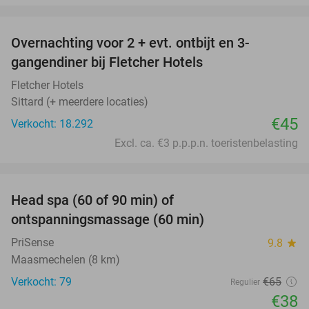
favorite_border
Overnachting voor 2 + evt. ontbijt en 3-
gangendiner bij Fletcher Hotels
Fletcher Hotels
Sittard (+ meerdere locaties)
€45
Verkocht: 18.292
Excl. ca. €3 p.p.p.n. toeristenbelasting
favorite_border
Head spa (60 of 90 min) of
42%
ontspanningsmassage (60 min)
PriSense
9.8
star
Maasmechelen (8 km)
Verkocht: 79
€65
Regulier
€38