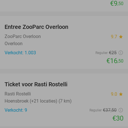
€9
,50
favorite_border
Entree ZooParc Overloon
34%
ZooParc Overloon
9.7
star
Overloon
Verkocht: 1.003
€25
Regulier
€16
,50
favorite_border
Ticket voor Rasti Rostelli
20%
NEW
TODAY
Rasti Rostelli
9.0
star
Hoensbroek (+21 locaties) (7 km)
Verkocht: 9
€37
,50
Regulier
€30