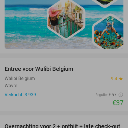
favorite_border
Entree voor Walibi Belgium
35%
Walibi Belgium
9.4
star
Wavre
Verkocht: 3.939
€57
Regulier
€37
favorite_border
Overnachting voor 2 + ontbijt + late check-out