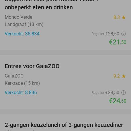
25%
onbeperkt eten en drinken
Mondo Verde
8.3
star
Landgraaf (13 km)
Verkocht: 35.834
€28
,50
Regulier
€21
,50
favorite_border
Entree voor GaiaZOO
14%
GaiaZOO
9.2
star
Kerkrade (15 km)
Verkocht: 8.836
€28
,50
Regulier
€24
,50
favorite_border
2-gangen keuzelunch of 3-gangen keuzediner
30%