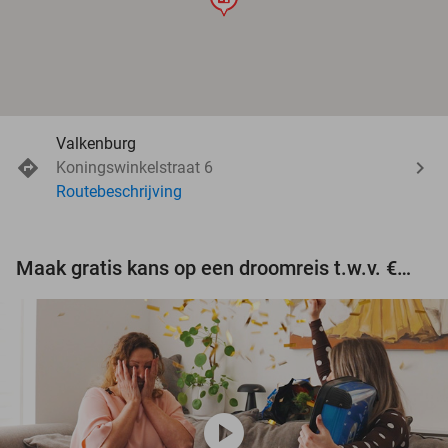
Valkenburg
Koningswinkelstraat 6
Routebeschrijving
Maak gratis kans op een droomreis t.w.v. €3.000!
play_circle