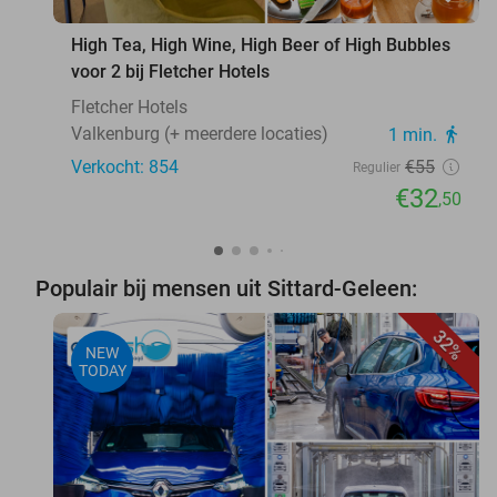
High Tea, High Wine, High Beer of High Bubbles
voor 2 bij Fletcher Hotels
Fletcher Hotels
Valkenburg (+ meerdere locaties)
1 min.
directions_walk
Verkocht: 854
€55
Regulier
€32
,50
Populair bij mensen uit Sittard-Geleen:
32%
NEW
TODAY