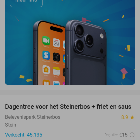
favorite_border
Dagentree voor het Steinerbos + friet en saus
37%
Belevenispark Steinerbos
8.9
star
Stein
Verkocht: 45.135
€15
Regulier