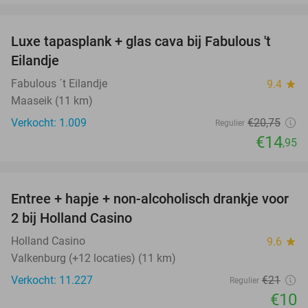
favorite_border
Luxe tapasplank + glas cava bij Fabulous 't
28%
Eilandje
Fabulous ´t Eilandje
9.4
star
Maaseik (11 km)
Verkocht: 1.009
€20
,75
Regulier
€14
,95
favorite_border
Entree + hapje + non-alcoholisch drankje voor
52%
2 bij Holland Casino
Holland Casino
9.6
star
Valkenburg (+12 locaties) (11 km)
Verkocht: 11.227
€21
Regulier
€10