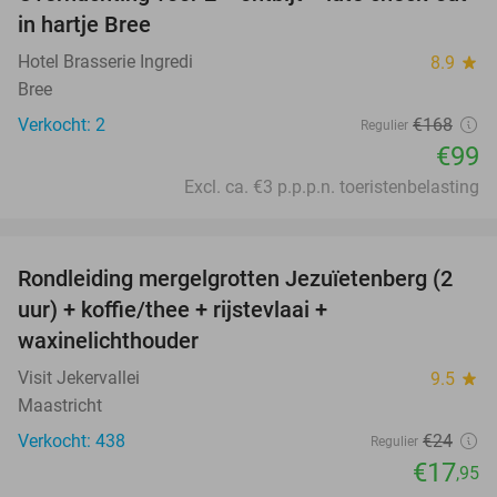
41%
NEW
in hartje Bree
TODAY
Hotel Brasserie Ingredi
8.9
star
Bree
Verkocht: 2
€168
Regulier
€99
Excl. ca. €3 p.p.p.n. toeristenbelasting
favorite_border
Rondleiding mergelgrotten Jezuïetenberg (2
25%
uur) + koffie/thee + rijstevlaai +
waxinelichthouder
Visit Jekervallei
9.5
star
Maastricht
Verkocht: 438
€24
Regulier
€17
,95