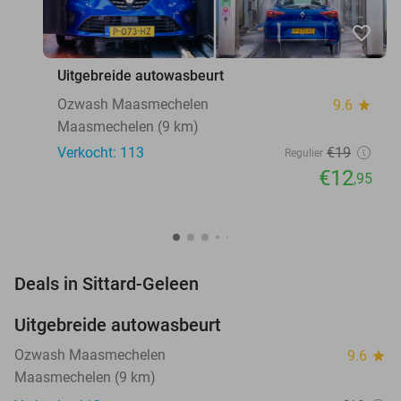
favorite_border
Uitgebreide autowasbeurt
Ozwash Maasmechelen
9.6
star
Maasmechelen (9 km)
Verkocht: 113
€19
Regulier
€12
,95
favorite_border
Deals in Sittard-Geleen
Uitgebreide autowasbeurt
32%
NEW
TODAY
Ozwash Maasmechelen
9.6
star
Maasmechelen (9 km)