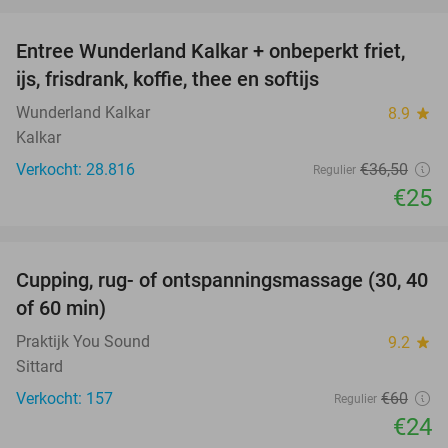
favorite_border
Entree Wunderland Kalkar + onbeperkt friet,
32%
ijs, frisdrank, koffie, thee en softijs
Wunderland Kalkar
8.9
star
Kalkar
Verkocht: 28.816
€36
,50
Regulier
€25
favorite_border
Cupping, rug- of ontspanningsmassage (30, 40
60%
of 60 min)
Praktijk You Sound
9.2
star
Sittard
Verkocht: 157
€60
Regulier
€24