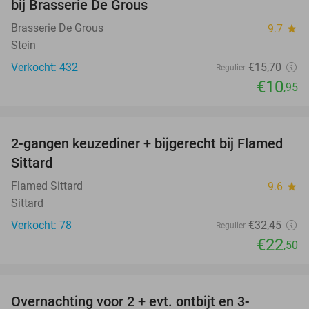
bij Brasserie De Grous
Brasserie De Grous
9.7
star
Stein
Verkocht: 432
€15
,70
Regulier
€10
,95
favorite_border
2-gangen keuzediner + bijgerecht bij Flamed
31%
Sittard
Flamed Sittard
9.6
star
Sittard
Verkocht: 78
€32
,45
Regulier
€22
,50
favorite_border
Overnachting voor 2 + evt. ontbijt en 3-