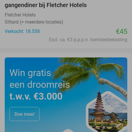
gangendiner bij Fletcher Hotels
Fletcher Hotels
Sittard (+ meerdere locaties)
€45
Verkocht: 18.558
Excl. ca. €3 p.p.p.n. toeristenbelasting
Win gratis
een droomreis
t.w.v. €3.000
Doe mee!