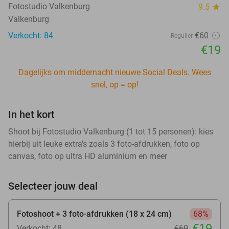
Fotostudio Valkenburg
9.5
star
Valkenburg
Verkocht: 84
€60
Regulier
€19
Dagelijks om middernacht nieuwe Social Deals. Wees
snel, op = op!
In het kort
Shoot bij Fotostudio Valkenburg (1 tot 15 personen): kies
hierbij uit leuke extra's zoals 3 foto-afdrukken, foto op
canvas, foto op ultra HD aluminium en meer
Selecteer jouw deal
Fotoshoot + 3 foto-afdrukken (18 x 24 cm)
68%
€19
Verkocht: 48
€60