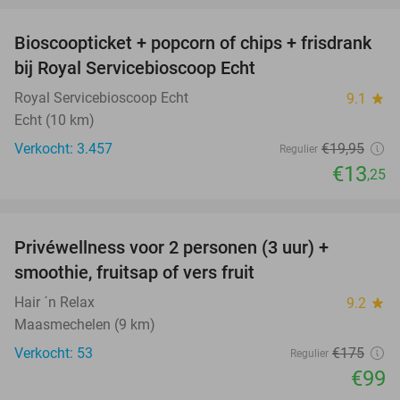
Bioscoopticket + popcorn of chips + frisdrank
34%
bij Royal Servicebioscoop Echt
Royal Servicebioscoop Echt
9.1
star
Echt (10 km)
Verkocht: 3.457
€19
,95
Regulier
€13
,25
favorite_border
Privéwellness voor 2 personen (3 uur) +
43%
smoothie, fruitsap of vers fruit
Hair ´n Relax
9.2
star
Maasmechelen (9 km)
Verkocht: 53
€175
Regulier
€99