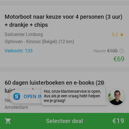
favorite_border
Motorboot naar keuze voor 4 personen (3 uur)
31%
+ drankje + chips
Sailcenter Limburg
9.2
star
Ophoven - Kinrooi (België) (12 km)
Verkocht: 133
€100
Regulier
€69
favorite_border
100%
60 dagen luisterboeken en e-books (20
luisteruren)
close
OPEN IN APP
Nextory
Amsterdam
Verkocht: 6.719
€24
Regulier
€19
shopping_cart
Selecteer deal
Gratis