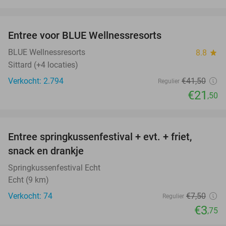
favorite_border
Entree voor BLUE Wellnessresorts
48%
BLUE Wellnessresorts
8.8
star
Sittard (+4 locaties)
Verkocht: 2.794
€41
,50
Regulier
€21
,50
favorite_border
Entree springkussenfestival + evt. + friet,
50%
snack en drankje
Springkussenfestival Echt
Echt (9 km)
Verkocht: 74
€7
,50
Regulier
€3
,75