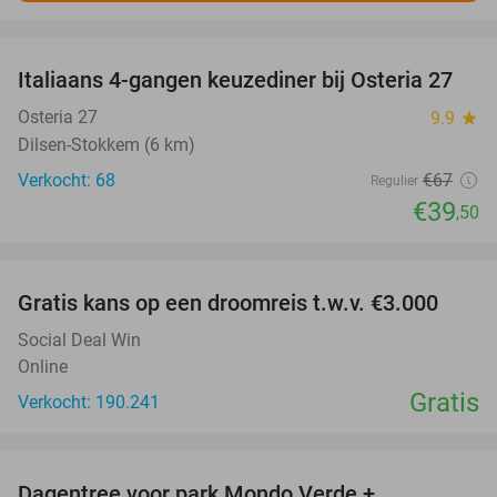
favorite_border
Italiaans 4-gangen keuzediner bij Osteria 27
41%
Osteria 27
9.9
star
Dilsen-Stokkem (6 km)
Verkocht: 68
€67
Regulier
€39
,50
favorite_border
Gratis kans op een droomreis t.w.v. €3.000
Social Deal Win
Online
Gratis
Verkocht: 190.241
favorite_border
Dagentree voor park Mondo Verde +