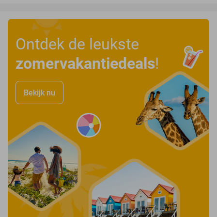
Ontdek de leukste
zomervakantiedeals
!
Bekijk nu