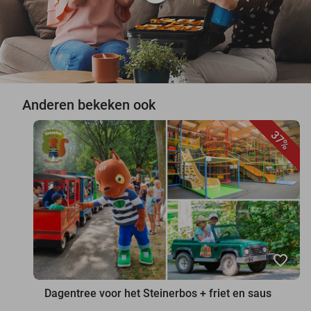
Anderen bekeken ook
37%
favorite_border
Dagentree voor het Steinerbos + friet en saus