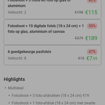
Fotoshoot + 3 foto’s en foto op glas of
42%
aluminium
€115
Verkocht: 2
€198
Fotoshoot + 10 digitale foto’s (18 x 24 cm) + 1
50%
foto op glas, aluminium of canvas
€189
€379
6 goedgekeurge pasfoto's
47%
€7
Verkocht: 8
€15
,95
Highlights
Multideal:
Fotoshoot + 3 foto-afdrukken (18 x 24 cm) €19
Fotoshoot + 1 foto-afdruk (18 x 24 cm) met zwarte