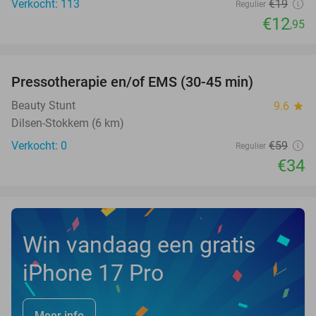
Verkocht: 113
€19
Regulier
€12
,95
favorite_border
Pressotherapie en/of EMS (30-45 min)
42%
NEW
TODAY
Beauty Stunt
9.6
star
Dilsen-Stokkem (6 km)
Verkocht: 0
€59
Regulier
€34
Win vandaag een gratis
iPhone 17 Pro
Meer info