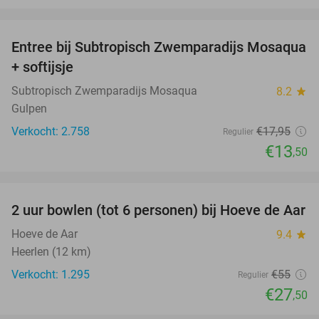
favorite_border
Entree bij Subtropisch Zwemparadijs Mosaqua
25%
+ softijsje
Subtropisch Zwemparadijs Mosaqua
8.2
star
Gulpen
Verkocht: 2.758
€17
,95
Regulier
€13
,50
favorite_border
2 uur bowlen (tot 6 personen) bij Hoeve de Aar
50%
Hoeve de Aar
9.4
star
Heerlen (12 km)
Verkocht: 1.295
€55
Regulier
€27
,50
favorite_border