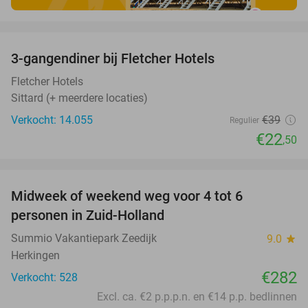
favorite_border
3-gangendiner bij Fletcher Hotels
42%
Fletcher Hotels
Sittard (+ meerdere locaties)
Verkocht: 14.055
€39
Regulier
€22
,50
favorite_border
Midweek of weekend weg voor 4 tot 6
personen in Zuid-Holland
Summio Vakantiepark Zeedijk
9.0
star
Herkingen
€282
Verkocht: 528
Excl. ca. €2 p.p.p.n. en €14 p.p. bedlinnen