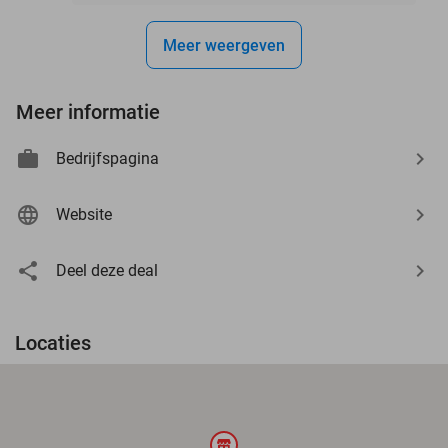
Meer weergeven
Meer informatie
Bedrijfspagina
Website
Deel deze deal
Locaties
store