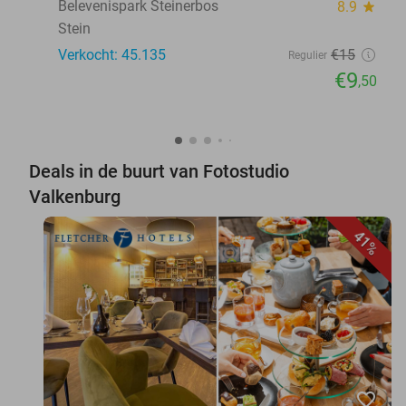
Belevenispark Steinerbos
8.9
star
Stein
Verkocht: 45.135
€15
Regulier
€9
,50
Deals in de buurt van Fotostudio
Valkenburg
41%
favorite_border