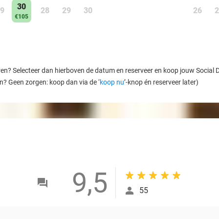
30
9
28
29
30
26
2
€105
ren? Selecteer dan hierboven de datum en reserveer en koop jouw Social Dea
en? Geen zorgen: koop dan via de ‘
koop nu
’-knop én reserveer later)
9,5
55