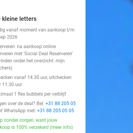
 kleine letters
dig vanaf moment van aankoop t/m
sep 2026
erveren:
na aankoop online
rveren met 'Social Deal Reserveren'
vinden onder het overzicht:
mijn
chers
)
hecken vanaf 14.30 uur, uitchecken
r 11.30 uur
maal 1 fles bubbels per verblijf
gen over de deal? Bel:
+31 88 205 05
f WhatsApp met:
+31 88 205 05 05
p zonder zorgen, want jouw
koop is 100% verzekerd (meer info)