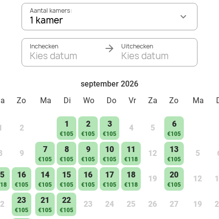
Aantal kamers:
1 kamer
Inchecken
Uitchecken
Kies datum
Kies datum
september 2026
Za
Zo
Ma
Di
Wo
Do
Vr
Za
Zo
Ma
1
2
3
6
1
2
4
5
€105
€105
€105
€105
7
8
9
10
11
13
8
9
12
5
€105
€105
€105
€105
€118
€105
5
16
14
15
16
17
18
20
19
12
1
18
€105
€105
€105
€105
€105
€118
€105
23
21
22
2
23
24
25
26
27
19
2
€105
€105
€105