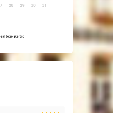
7
28
29
30
31
l tegelijkertijd.