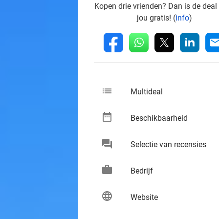
Kopen drie vrienden? Dan is de deal
jou gratis! (
info
)
whatsapp
linkedin
fb
mai
list
keybo
Multideal
date_range
keybo
Beschikbaarheid
chat
keybo
Selectie van recensies
work
keybo
Bedrijf
language
keybo
Website