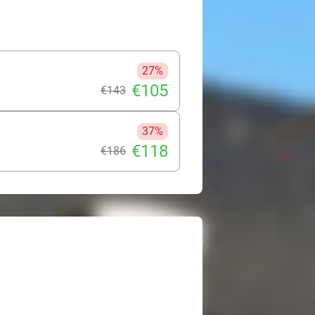
mps ligt op slechts 20 km rijden!
Val de Wanne en het labyrint, op een
n Wanne, en op 6 km van Plopsa Coo
27%
€105
€143
37%
€118
€186