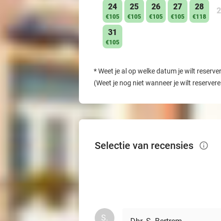
24
25
26
27
28
2
€105
€105
€105
€105
€118
31
€105
*
Weet je al op welke datum je wilt reserve
(Weet je nog niet wanneer je wilt reserver
Selectie van recensies
info_outlined
S.