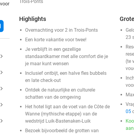
Trois-Ponts
 voor
Highlights
Grote
l
Overnachting voor 2 in Trois-Ponts
Gel
23 
Een korte vakantie voor twee!
Res
Je verblijft in een gezellige
rese
ard_arrow_right
standaardkamer met alle comfort die je
(te 
je maar kunt wensen
vou
ard_arrow_right
Inclusief ontbijt, een halve fles bubbels
Inc
en late check-out
voo
ard_arrow_right
Ontdek de natuurlijke en culturele
Maxi
schatten van de omgeving
ard_arrow_right
Vra
Het hotel ligt aan de voet van de Côte de
05
o
Wanne (mythische etappe) van de
ard_arrow_right
wedstrijd Luik-Bastenaken-Luik
Koo
aan
Bezoek bijvoorbeeld de grotten van