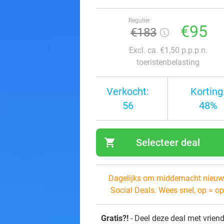
Regulier
€95
€183
Excl. ca. €1,50 p.p.p.n.
toeristenbelasting
Verkocht:
Korting
56
48%
shopping_cart
Selecteer deal
navi
Dagelijks om middernacht nieuw
Social Deals. Wees snel, op = op
Gratis?!
- Deel deze deal met vrien