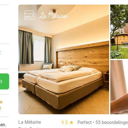
:
gate_next
e
!
La Métairie
9.5
star
Perfect • 55 beoordeling
den.