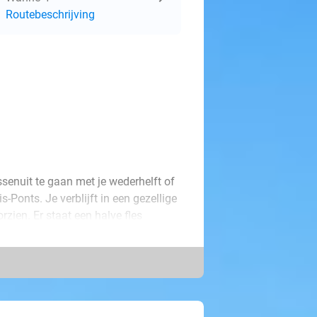
Routebeschrijving
ssenuit te gaan met je wederhelft of
is-Ponts. Je verblijft in een gezellige
ien. Er staat een halve fles
 met een heerlijk ontbijt om
rs kunnen hun hart ophalen in het
amps. Formule 1-fans zullen niet