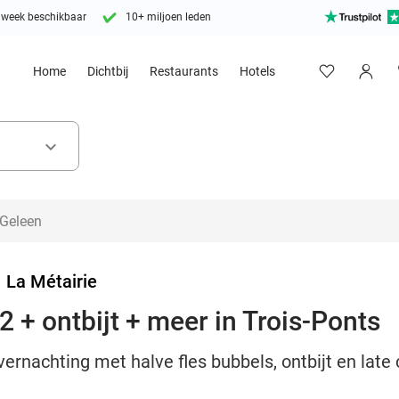
 week beschikbaar
10+ miljoen leden
Home
Dichtbij
Restaurants
Hotels
keyboard_arrow_down
>
La Métairie
 + ontbijt + meer in Trois-Ponts
ernachting met halve fles bubbels, ontbijt en late 