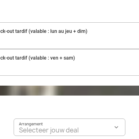
achterblijven: het beroemde circuit van Spa Francorcha
Het hotel ligt ook op slechts 1 km van de skipiste van 
steenworp afstand van het museum en het kasteel va
en de waterval. Een heerlijk uitstapje aan de horizon!
ck-out tardif (valable : lun au jeu + dim)
ck-out tardif (valable : ven + sam)
Arrangement
Selecteer jouw deal