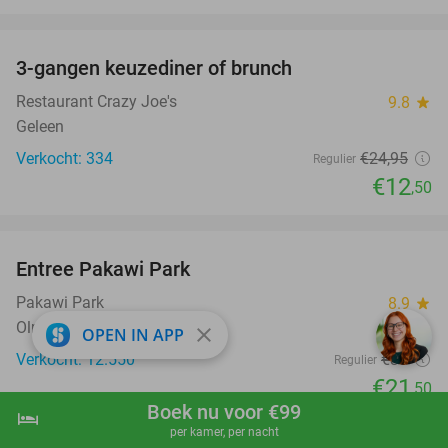
favorite_border
3-gangen keuzediner of brunch
50%
Restaurant Crazy Joe's
9.8
star
Geleen
Verkocht: 334
€24
,95
Regulier
€12
,50
favorite_border
Entree Pakawi Park
28%
Pakawi Park
8.9
star
Olmen
close
OPEN IN APP
Verkocht: 12.550
€30
Regulier
€21
,50
Boek nu voor €99
hotel
favorite_border
shopping_cart
Boek nu
navigate_next
per kamer, per nacht