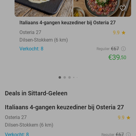
favorite_border
Italiaans 4-gangen keuzediner bij Osteria 27
Osteria 27
9.9
star
Dilsen-Stokkem (6 km)
Verkocht: 8
€67
Regulier
€39
,50
favorite_border
Deals in Sittard-Geleen
Italiaans 4-gangen keuzediner bij Osteria 27
41%
NEW
TODAY
Osteria 27
9.9
star
Dilsen-Stokkem (6 km)
Verkocht: 8
€67
Regulier