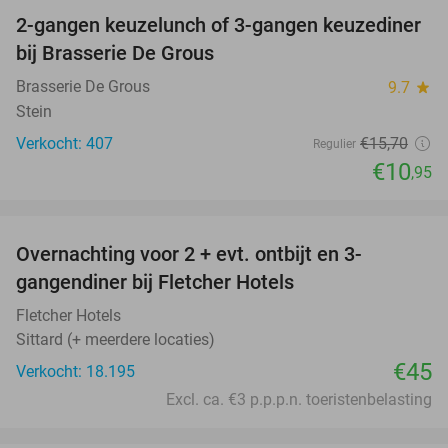
2-gangen keuzelunch of 3-gangen keuzediner
30%
bij Brasserie De Grous
Brasserie De Grous
9.7
star
Stein
Verkocht: 407
€15
,70
Regulier
€10
,95
favorite_border
Overnachting voor 2 + evt. ontbijt en 3-
gangendiner bij Fletcher Hotels
Fletcher Hotels
Sittard (+ meerdere locaties)
€45
Verkocht: 18.195
Excl. ca. €3 p.p.p.n. toeristenbelasting
favorite_border