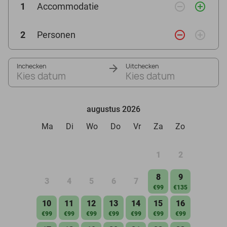
remove_circle_outline
add_circle_outline
1
Accommodatie
remove_circle_outline
add_circle_outline
2
Personen
Inchecken
Uitchecken
Kies datum
Kies datum
augustus 2026
Ma
Di
Wo
Do
Vr
Za
Zo
1
2
8
9
3
4
5
6
7
€99
€135
10
11
12
13
14
15
16
€99
€99
€99
€99
€99
€99
€99