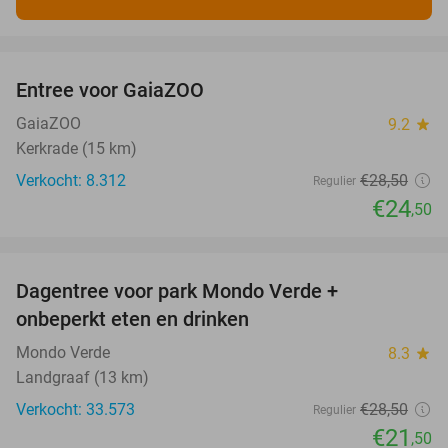
favorite_border
Entree voor GaiaZOO
14%
GaiaZOO
9.2
star
Kerkrade (15 km)
Verkocht: 8.312
€28
,50
Regulier
€24
,50
favorite_border
Dagentree voor park Mondo Verde +
25%
onbeperkt eten en drinken
Mondo Verde
8.3
star
Landgraaf (13 km)
Verkocht: 33.573
€28
,50
Regulier
€21
,50