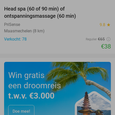
Head spa (60 of 90 min) of
42%
ontspanningsmassage (60 min)
PriSense
9.8
star
Maasmechelen (8 km)
Verkocht: 78
€65
Regulier
€38
Win gratis
een droomreis
t.w.v. €3.000
Doe mee!