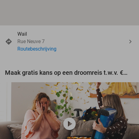
Wail
Rue Neuve 7
Routebeschrijving
Maak gratis kans op een droomreis t.w.v. €3.000!
play_circle