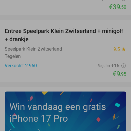
€39
,50
favorite_border
Entree Speelpark Klein Zwitserland + minigolf
38%
+ drankje
Speelpark Klein Zwitserland
9.5
star
Tegelen
Verkocht: 2.960
€16
Regulier
€9
,95
Win vandaag een gratis
iPhone 17 Pro