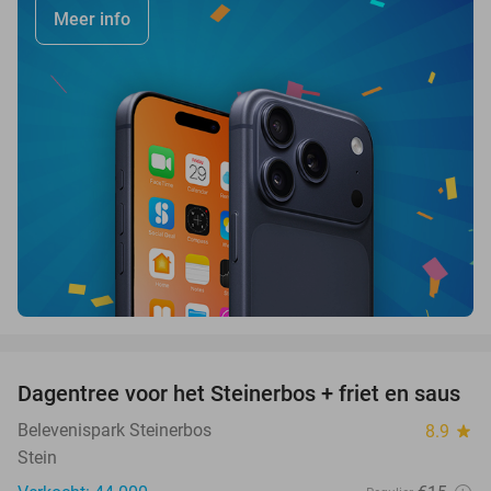
Meer info
favorite_border
Dagentree voor het Steinerbos + friet en saus
37%
Belevenispark Steinerbos
8.9
star
Stein