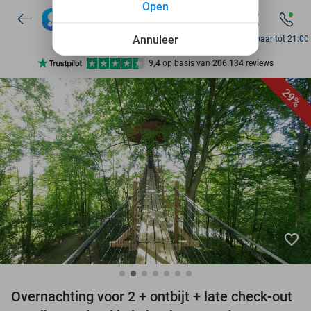
Open
7 dagen per week beschikbaar
10+ miljoen leden
Annuleer
Bereikbaar tot 21:00
9,4
op basis van
206.134 reviews
Ontdek 15.000+ deals
29%
7 dagen per week beschikbaar
10+ miljoen leden
favorite_border
Overnachting voor 2 + ontbijt + late check-out