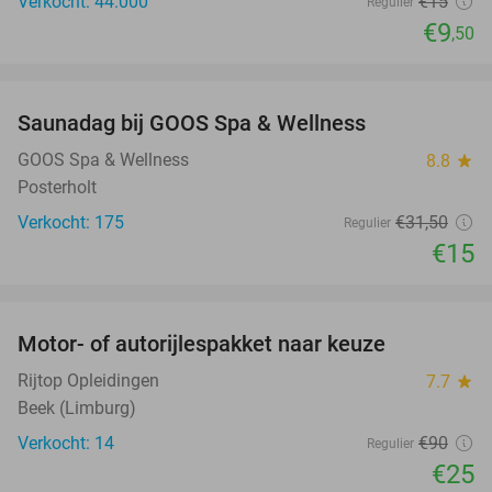
Verkocht: 44.000
€15
Regulier
€9
,50
favorite_border
Saunadag bij GOOS Spa & Wellness
52%
GOOS Spa & Wellness
8.8
star
Posterholt
Verkocht: 175
€31
,50
Regulier
€15
favorite_border
Motor- of autorijlespakket naar keuze
72%
Rijtop Opleidingen
7.7
star
Beek (Limburg)
Verkocht: 14
€90
Regulier
€25