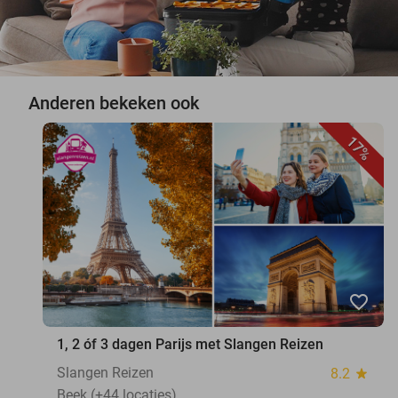
Anderen bekeken ook
17%
favorite_border
1, 2 óf 3 dagen Parijs met Slangen Reizen
Slangen Reizen
8.2
star
Beek (+44 locaties)