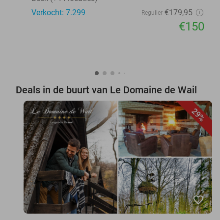
Verkocht: 7.299
€179
,95
Regulier
€150
Deals in de buurt van Le Domaine de Wail
29%
favorite_border