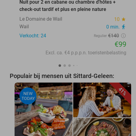
Nuit pour 2 en cabane ou chambre d'hôtes +
check-out tardif et plus en pleine nature
Le Domaine de Wail
10
star
Wail
0 min.
directions_walk
Verkocht: 24
€140
Regulier
€99
Excl. ca. €4 p.p.p.n. toeristenbelasting
Populair bij mensen uit Sittard-Geleen:
41%
NEW
TODAY