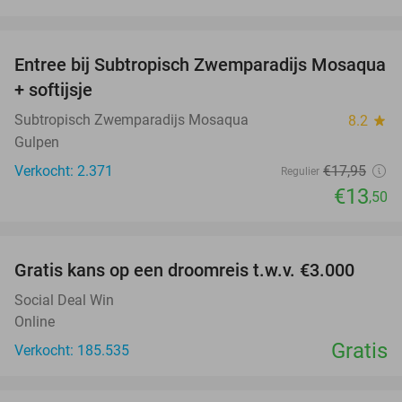
favorite_border
Entree bij Subtropisch Zwemparadijs Mosaqua
25%
+ softijsje
Subtropisch Zwemparadijs Mosaqua
8.2
star
Gulpen
Verkocht: 2.371
€17
,95
Regulier
€13
,50
favorite_border
Gratis kans op een droomreis t.w.v. €3.000
Social Deal Win
Online
Gratis
Verkocht: 185.535
favorite_border