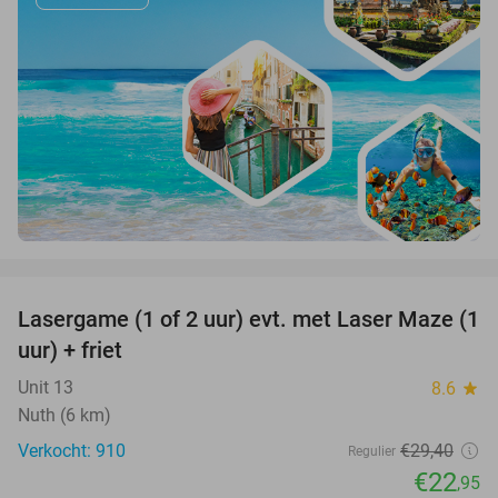
favorite_border
Lasergame (1 of 2 uur) evt. met Laser Maze (1
22%
uur) + friet
Unit 13
8.6
star
Nuth (6 km)
Verkocht: 910
€29
,40
Regulier
€22
,95