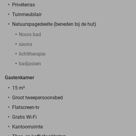
Privéterras
Tuinmeubilair
Natuurspagedeelte (beneden bij de hut)
Noors bad
sauna
lichttherapie
badjassen
Gastenkamer
15 m²
Groot tweepersoonsbed
Flatscreen-tv
Gratis Wi-Fi
Kantoorruimte