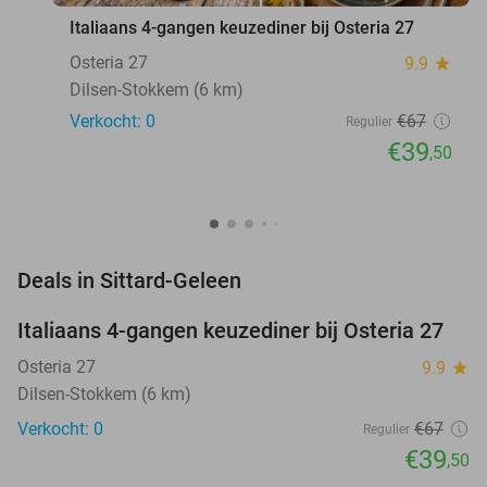
Italiaans 4-gangen keuzediner bij Osteria 27
Osteria 27
9.9
star
Dilsen-Stokkem (6 km)
Verkocht: 0
€67
Regulier
€39
,50
favorite_border
Deals in Sittard-Geleen
Italiaans 4-gangen keuzediner bij Osteria 27
41%
NEW
TODAY
Osteria 27
9.9
star
Dilsen-Stokkem (6 km)
Verkocht: 0
€67
Regulier
€39
,50