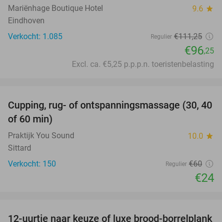
Mariënhage Boutique Hotel
9.6
star
Eindhoven
Verkocht: 1.085
€111
,25
Regulier
€96
,25
Excl. ca. €5,25 p.p.p.n. toeristenbelasting
favorite_border
Cupping, rug- of ontspanningsmassage (30, 40
60%
of 60 min)
Praktijk You Sound
10.0
star
Sittard
Verkocht: 150
€60
Regulier
€24
favorite_border
12-uurtje naar keuze of luxe brood-borrelplank