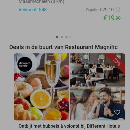
Maasmechelen (8 km)
Verkocht: 548
€29
,10
Regulier
€19
,90
Deals in de buurt van Restaurant Magnific
25%
favorite_border
Ontbijt met bubbels à volonté bij Different Hotels