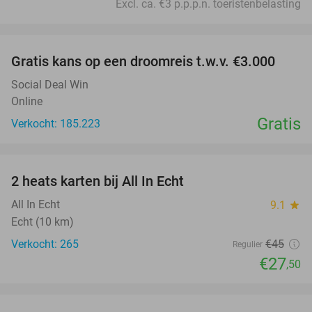
Excl. ca. €3 p.p.p.n. toeristenbelasting
favorite_border
Gratis kans op een droomreis t.w.v. €3.000
Social Deal Win
Online
Gratis
Verkocht: 185.223
favorite_border
2 heats karten bij All In Echt
39%
All In Echt
9.1
star
Echt (10 km)
Verkocht: 265
€45
Regulier
€27
,50
favorite_border