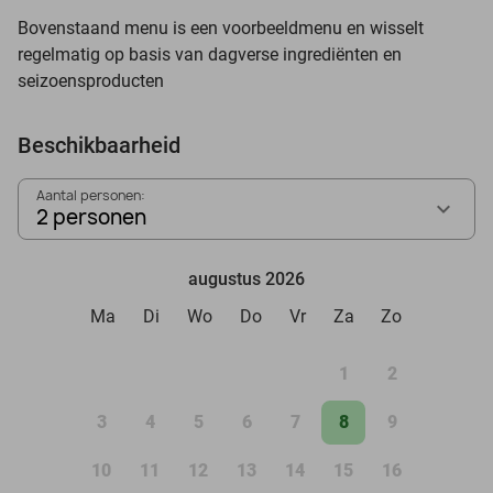
Bovenstaand menu is een voorbeeldmenu en wisselt
regelmatig op basis van dagverse ingrediënten en
seizoensproducten
Beschikbaarheid
Aantal personen:
2 personen
augustus 2026
Ma
Di
Wo
Do
Vr
Za
Zo
1
2
3
4
5
6
7
8
9
10
11
12
13
14
15
16