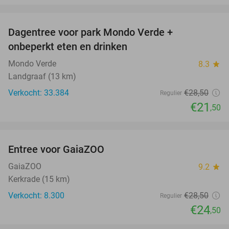
favorite_border
Dagentree voor park Mondo Verde +
25%
onbeperkt eten en drinken
Mondo Verde
8.3
star
Landgraaf (13 km)
Verkocht: 33.384
€28
,50
Regulier
€21
,50
favorite_border
Entree voor GaiaZOO
14%
GaiaZOO
9.2
star
Kerkrade (15 km)
Verkocht: 8.300
€28
,50
Regulier
€24
,50