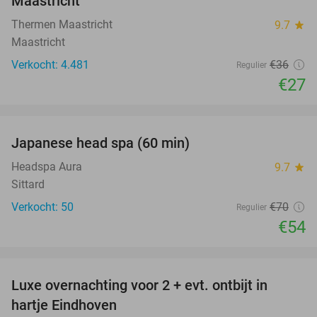
Maastricht
Thermen Maastricht
9.7
star
Maastricht
Verkocht: 4.481
€36
Regulier
€27
favorite_border
Japanese head spa (60 min)
23%
Headspa Aura
9.7
star
Sittard
Verkocht: 50
€70
Regulier
€54
favorite_border
Luxe overnachting voor 2 + evt. ontbijt in
14%
hartje Eindhoven