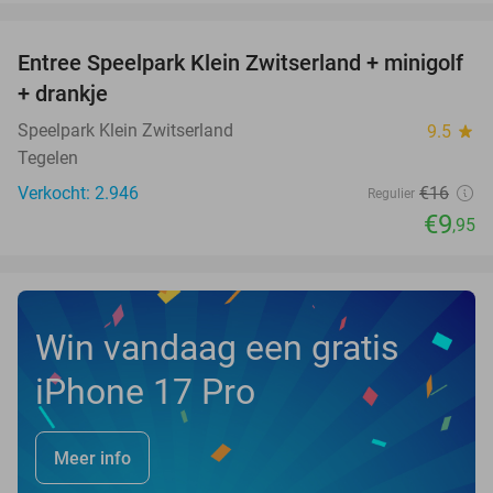
favorite_border
Entree Speelpark Klein Zwitserland + minigolf
38%
+ drankje
Speelpark Klein Zwitserland
9.5
star
Tegelen
Verkocht: 2.946
€16
Regulier
€9
,95
Win vandaag een gratis
iPhone 17 Pro
Meer info