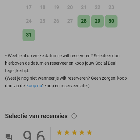
17
18
19
20
21
22
23
24
25
26
27
28
29
30
31
*
Weet je al op welke datum je wilt reserveren? Selecteer dan
hierboven de datum en reserveer en koop jouw Social Deal
tegelijkertijd.
(Weet je nog niet wanneer je wilt reserveren? Geen zorgen: koop
dan via de ‘
koop nu
’-knop én reserveer later)
Selectie van recensies
info_outlined
9,6