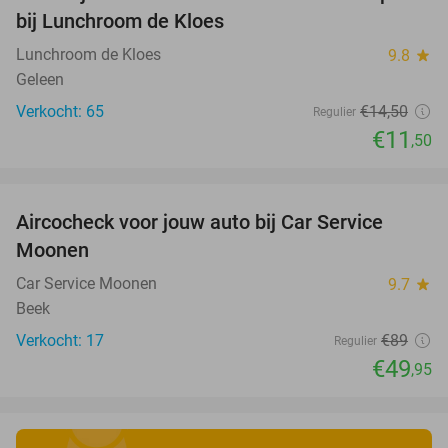
21%
bij Lunchroom de Kloes
Lunchroom de Kloes
9.8
star
Geleen
Verkocht: 65
€14
,50
Regulier
€11
,50
favorite_border
Aircocheck voor jouw auto bij Car Service
44%
Moonen
Car Service Moonen
9.7
star
Beek
Verkocht: 17
€89
Regulier
€49
,95