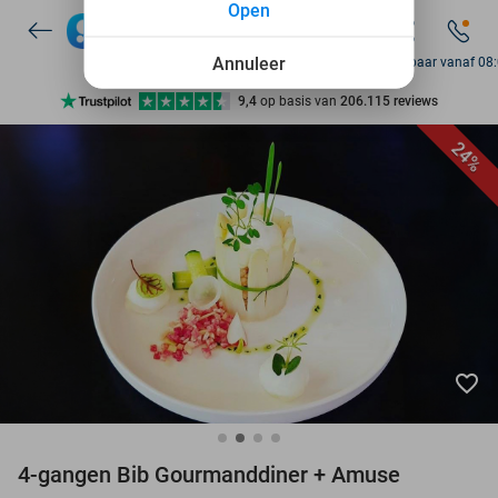
Open
7 dagen per week beschikbaar
10+ miljoen leden
Annuleer
Bereikbaar vanaf 08
9,4
op basis van
206.115 reviews
Ontdek 15.000+ deals
24%
7 dagen per week beschikbaar
10+ miljoen leden
favorite_border
4-gangen Bib Gourmanddiner + Amuse