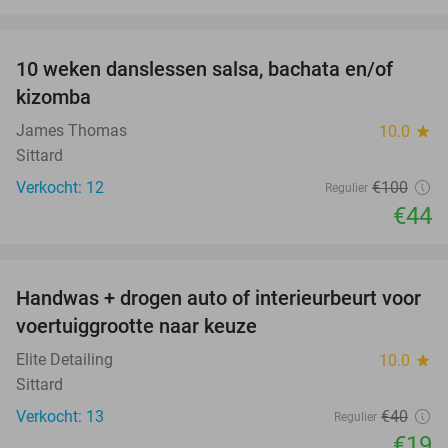
favorite_border
10 weken danslessen salsa, bachata en/of
56%
kizomba
James Thomas
10.0
star
Sittard
Verkocht: 12
€100
Regulier
€44
favorite_border
Handwas + drogen auto of interieurbeurt voor
53%
voertuiggrootte naar keuze
Elite Detailing
10.0
star
Sittard
Verkocht: 13
€40
Regulier
€19