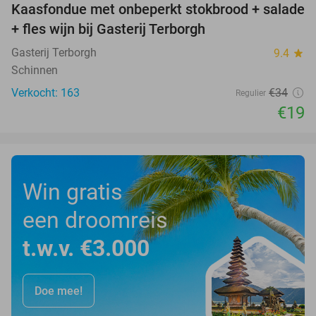
Kaasfondue met onbeperkt stokbrood + salade
44%
+ fles wijn bij Gasterij Terborgh
Gasterij Terborgh
9.4
star
Schinnen
Verkocht: 163
€34
Regulier
€19
Win gratis
een droomreis
t.w.v. €3.000
Doe mee!