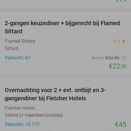
favorite_border
2-gangen keuzediner + bijgerecht bij Flamed
31%
Sittard
Flamed Sittard
9.6
star
Sittard
Verkocht: 67
€32
,45
Regulier
€22
,50
favorite_border
Overnachting voor 2 + evt. ontbijt en 3-
gangendiner bij Fletcher Hotels
Fletcher Hotels
Sittard (+ meerdere locaties)
€45
Verkocht: 18.177