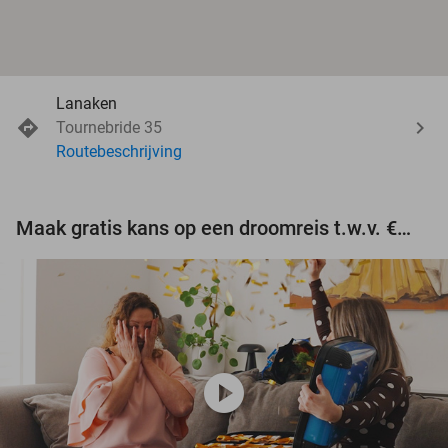
Lanaken
Tournebride 35
Routebeschrijving
Maak gratis kans op een droomreis t.w.v. €3.000!
play_circle