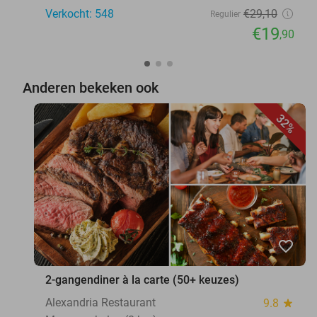
Verkocht: 548
€29
,10
Regulier
€19
,90
Anderen bekeken ook
32%
favorite_border
2-gangendiner à la carte (50+ keuzes)
Alexandria Restaurant
9.8
star