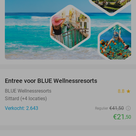
favorite_border
Entree voor BLUE Wellnessresorts
48%
BLUE Wellnessresorts
8.8
star
Sittard (+4 locaties)
Verkocht: 2.643
€41
,50
Regulier
€21
,50
favorite_border