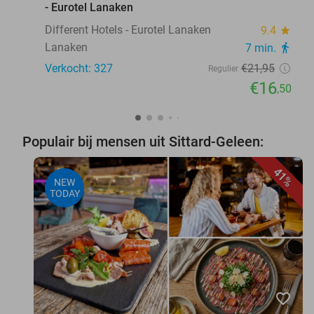
- Eurotel Lanaken
Different Hotels - Eurotel Lanaken
9.4
star
Lanaken
7 min.
directions_walk
Verkocht: 327
€21
,95
Regulier
€16
,50
Populair bij mensen uit Sittard-Geleen:
41%
NEW
TODAY
favorite_border