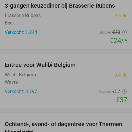
3-gangen keuzediner bij Brasserie Rubens
42%
Brasserie Rubens
9.5
star
Beek
Verkocht: 1.244
€43
Regulier
€24
,95
favorite_border
Entree voor Walibi Belgium
35%
Walibi Belgium
9.4
star
Wavre
Verkocht: 3.797
€57
Regulier
€37
favorite_border
Ochtend-, avond- of dagentree voor Thermen
25%