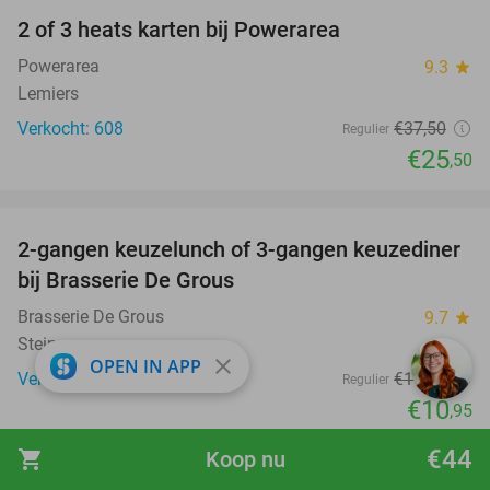
2 of 3 heats karten bij Powerarea
32%
Powerarea
9.3
star
Lemiers
Verkocht: 608
€37
,50
Regulier
€25
,50
favorite_border
2-gangen keuzelunch of 3-gangen keuzediner
30%
bij Brasserie De Grous
Brasserie De Grous
9.7
star
Stein
close
OPEN IN APP
Verkocht: 407
€15
,70
Regulier
€10
,95
favorite_border
€44
shopping_cart
Koop nu