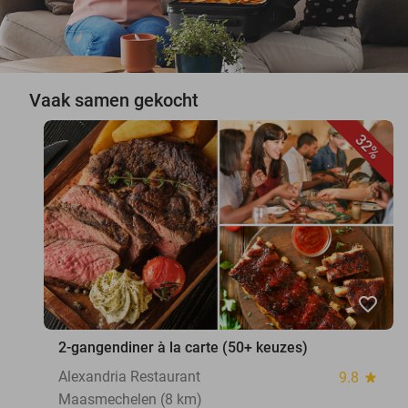
Vaak samen gekocht
32%
favorite_border
2-gangendiner à la carte (50+ keuzes)
Alexandria Restaurant
9.8
star
Maasmechelen (8 km)