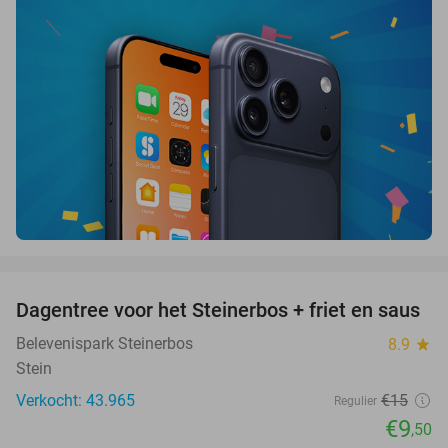
favorite_border
Dagentree voor het Steinerbos + friet en saus
37%
Belevenispark Steinerbos
8.9
star
Stein
Verkocht: 43.965
€15
Regulier
€9
,50