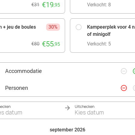
€19
€31
Verkocht: 8
,95
 + jeu de boules
30%
Kampeerplek voor 4 n
of minigolf
€55
€80
Verkocht: 5
,95
remove_circle_outline
add_ci
Accommodatie
remove_circle_outline
add_ci
Personen
hecken
Uitchecken
es datum
Kies datum
september 2026