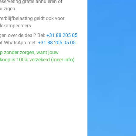
eservering gratis annuleren of
ijzigen
erblijfbelasting geldt ook voor
ekampeerders
gen over de deal? Bel:
+31 88 205 05
f WhatsApp met:
+31 88 205 05 05
p zonder zorgen, want jouw
koop is 100% verzekerd (meer info)