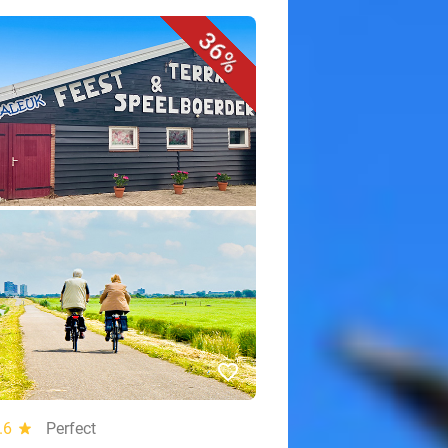
36%
favorite_border
.6
star
Perfect