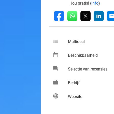
jou gratis! (
info
)
whatsapp
linkedin
fb
mai
list
keybo
Multideal
date_range
keybo
Beschikbaarheid
chat
keybo
Selectie van recensies
work
keybo
Bedrijf
language
keybo
Website