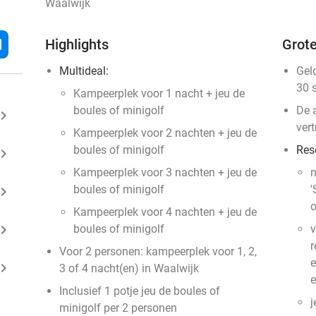
Waalwijk
l
Highlights
Grote
Multideal:
Gel
30 
Kampeerplek voor 1 nacht + jeu de
boules of minigolf
De 
ard_arrow_right
vert
Kampeerplek voor 2 nachten + jeu de
boules of minigolf
Res
ard_arrow_right
Kampeerplek voor 3 nachten + jeu de
n
boules of minigolf
'
ard_arrow_right
o
Kampeerplek voor 4 nachten + jeu de
ard_arrow_right
boules of minigolf
v
r
Voor 2 personen: kampeerplek voor 1, 2,
e
ard_arrow_right
3 of 4 nacht(en) in Waalwijk
e
Inclusief 1 potje jeu de boules of
j
minigolf per 2 personen