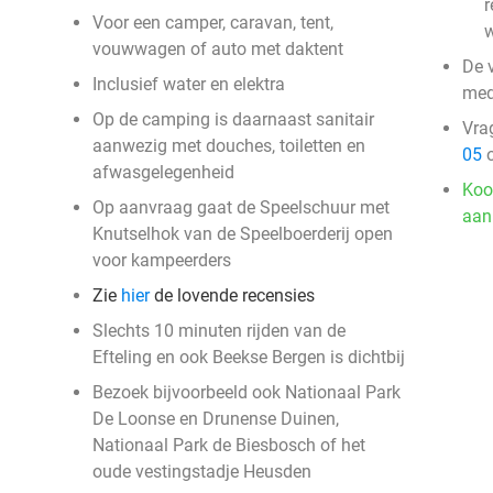
r
Voor een camper, caravan, tent,
w
vouwwagen of auto met daktent
De v
Inclusief water en elektra
med
Op de camping is daarnaast sanitair
Vra
aanwezig met douches, toiletten en
05
o
afwasgelegenheid
Koo
Op aanvraag gaat de Speelschuur met
aan
Knutselhok van de Speelboerderij open
voor kampeerders
Zie
hier
de lovende recensies
Slechts 10 minuten rijden van de
Efteling en ook Beekse Bergen is dichtbij
Bezoek bijvoorbeeld ook Nationaal Park
De Loonse en Drunense Duinen,
Nationaal Park de Biesbosch of het
oude vestingstadje Heusden