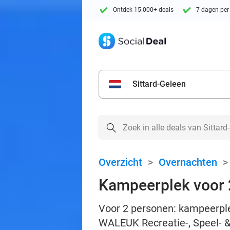
Ontdek 15.000+ deals
7 dagen per
Sittard-Geleen
Overzicht
>
Overnachten
Kampeerplek voor 2 
Voor 2 personen: kampeerplek 
WALEUK Recreatie-, Speel- & F