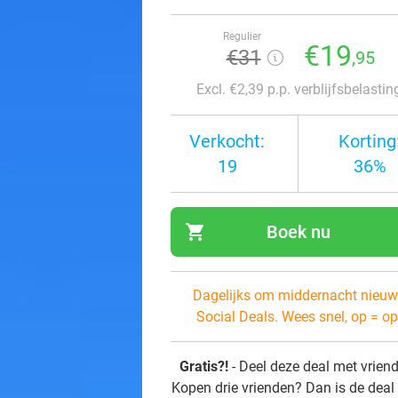
Regulier
€19
€31
,95
Excl. €2,39 p.p. verblijfsbelastin
Verkocht:
Korting
19
36%
shopping_cart
Boek nu
navi
Dagelijks om middernacht nieuw
Social Deals. Wees snel, op = op
Gratis?!
- Deel deze deal met vrien
Kopen drie vrienden? Dan is de deal