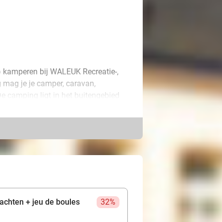
) kamperen bij WALEUK Recreatie-,
g mag je je camper, caravan,
 camping ligt in het buitengebied
repen en als kers op de taart is een
rmaken in verschillende speeltuinen
ken om mini-goudklompjes en
ng valt voor jong en oud genoeg te
Bezoek bijvoorbeeld ook Nationaal
e Biesbosch of het oude
achten + jeu de boules
32%
teden als Den Bosch of Breda. De