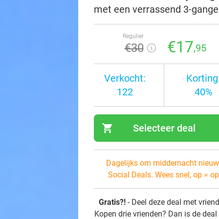
met een verrassend 3-gange
Regulier
€17
€30
,95
Verkocht:
Korting
122
40%
shopping_cart
Selecteer deal
navi
Dagelijks om middernacht nieuw
Social Deals. Wees snel, op = op
Gratis?!
- Deel deze deal met vrien
Kopen drie vrienden? Dan is de deal