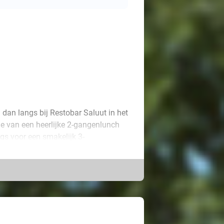
m dan langs bij Restobar Saluut in het
 je van een heerlijke 2-gangenlunch
gs voor een smakelijk 3-
u de lekkerste gerechten. Elk
le ondernemers en smaken van over
 laat je verrassen en geniet van een