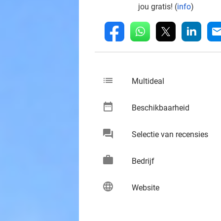
jou gratis! (
info
)
whatsapp
linkedin
fb
mai
list
keybo
Multideal
date_range
keybo
Beschikbaarheid
chat
keybo
Selectie van recensies
work
keybo
Bedrijf
language
keybo
Website