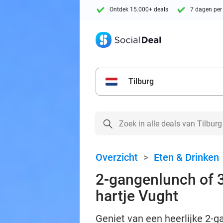
Ontdek 15.000+ deals
7 dagen per
Tilburg
Overzicht
>
Eten & Drinken
2-gangenlunch of 3
hartje Vught
Geniet van een heerlijke 2-ga