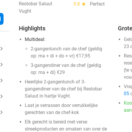
Restobar Saluut
9.8
star
Perfect
Vught
l
Highlights
Grote
Multideal:
Gel
23 
ard_arrow_right
2-gangenlunch van de chef (geldig
op: ma + di + do + vr) €17,95
Res
rese
ard_arrow_right
3-gangendiner van de chef (geldig
(te 
op: ma + di) €29
vou
ard_arrow_right
Heerlijke 2-gangenlunch of 3-
Vra
gangendiner van de chef bij Restobar
05
o
ard_arrow_right
Saluut in hartje Vught
Koo
Laat je verrassen door verrukkelijke
aan
ard_arrow_right
gerechten van de chef-kok
Elk gerecht is bereid met verse
streekproducten en smaken van over de