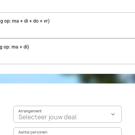
 op: ma + di + do + vr)
g op: ma + di)
Arrangement
Selecteer jouw deal
Aantal personen: