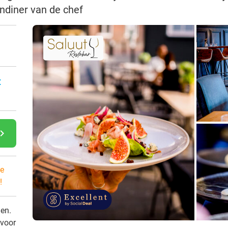
ndiner van de chef
:
gate_next
e
!
den.
 voor