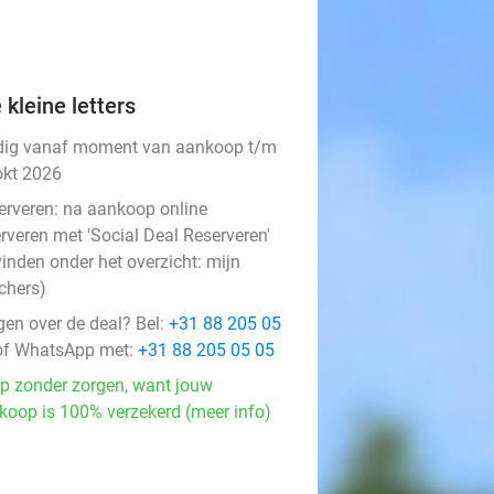
 kleine letters
dig vanaf moment van aankoop t/m
okt 2026
erveren:
na aankoop online
rveren met 'Social Deal Reserveren'
vinden onder het overzicht:
mijn
chers
)
gen over de deal? Bel:
+31 88 205 05
f WhatsApp met:
+31 88 205 05 05
p zonder zorgen, want jouw
koop is 100% verzekerd (meer info)