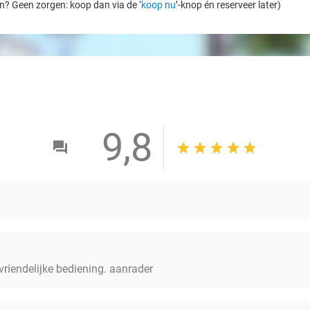
en? Geen zorgen: koop dan via de ‘
koop nu
’-knop én reserveer later)
9,8
vriendelijke bediening. aanrader