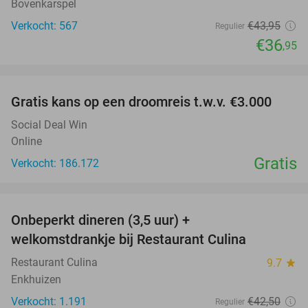
Bovenkarspel
Verkocht: 567
€43
,95
Regulier
€36
,95
favorite_border
Gratis kans op een droomreis t.w.v. €3.000
Social Deal Win
Online
Gratis
Verkocht: 186.172
favorite_border
Onbeperkt dineren (3,5 uur) +
13%
welkomstdrankje bij Restaurant Culina
Restaurant Culina
9.7
star
Enkhuizen
Verkocht: 1.191
€42
,50
Regulier