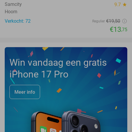
Samcity
9.7
star
Hoorn
Verkocht: 72
€19
,50
Regulier
€13
,75
Win vandaag een gratis
iPhone 17 Pro
Meer info