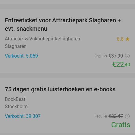
favorite_border
Entreeticket voor Attractiepark Slagharen +
41%
evt. snackmenu
Attractie- & Vakantiepark Slagharen
8.8
star
Slagharen
Verkocht: 5.059
€37
,90
Regulier
€22
,40
favorite_border
100%
75 dagen gratis luisterboeken en e-books
BookBeat
Stockholm
Verkocht: 39.307
€22
,47
Regulier
Gratis
favorite_border