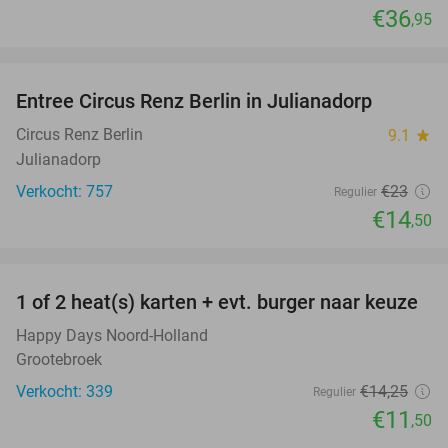
€36
,95
favorite_border
Entree Circus Renz Berlin in Julianadorp
37%
Circus Renz Berlin
9.1
star
Julianadorp
Verkocht: 757
€23
Regulier
€14
,50
favorite_border
1 of 2 heat(s) karten + evt. burger naar keuze
19%
Happy Days Noord-Holland
Grootebroek
Verkocht: 339
€14
,25
Regulier
€11
,50