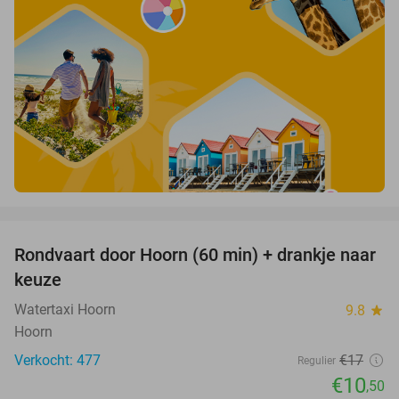
favorite_border
Rondvaart door Hoorn (60 min) + drankje naar
38%
keuze
Watertaxi Hoorn
9.8
star
Hoorn
Verkocht: 477
€17
Regulier
€10
,50