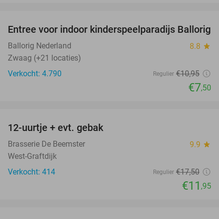
favorite_border
Entree voor indoor kinderspeelparadijs Ballorig
32%
Ballorig Nederland
8.8
star
Zwaag (+21 locaties)
Verkocht: 4.790
€10
,95
Regulier
€7
,50
favorite_border
12-uurtje + evt. gebak
32%
Brasserie De Beemster
9.9
star
West-Graftdijk
Verkocht: 414
€17
,50
Regulier
€11
,95
favorite_border