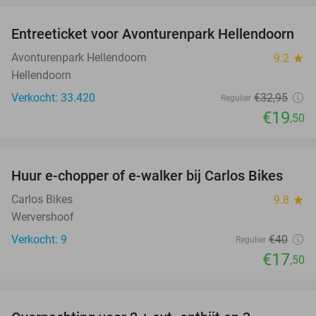
Entreeticket voor Avonturenpark Hellendoorn
41%
Avonturenpark Hellendoorn
9.2
star
Hellendoorn
Verkocht: 33.420
€32
,95
Regulier
€19
,50
favorite_border
Huur e-chopper of e-walker bij Carlos Bikes
56%
Carlos Bikes
9.8
star
Wervershoof
Verkocht: 9
€40
Regulier
€17
,50
favorite_border