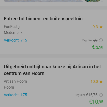
favorite_border
Entree tot binnen- en buitenspeeltuin
39%
FunFestijn
9.3
star
Medemblik
Verkocht: 715
€9
Regulier
€5
,50
favorite_border
Uitgebreid ontbijt naar keuze bij Artisan in het
30%
centrum van Hoorn
Artisan Hoorn
10.0
star
Hoorn
Verkocht: 175
€15
,75
Regulier
€10
,95