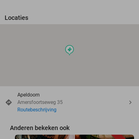
Locaties
events
Apeldoorn
Amersfoortseweg 35
Routebeschrijving
Anderen bekeken ook