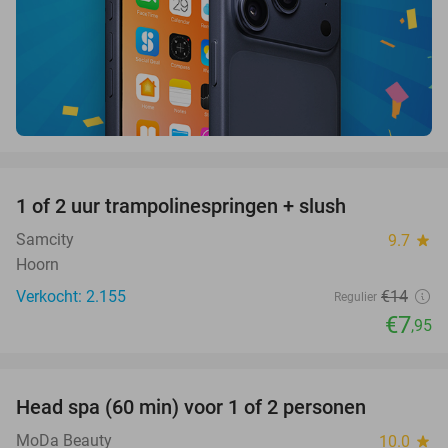
favorite_border
1 of 2 uur trampolinespringen + slush
43%
Samcity
9.7
star
Hoorn
Verkocht: 2.155
€14
Regulier
€7
,95
favorite_border
Head spa (60 min) voor 1 of 2 personen
28%
MoDa Beauty
10.0
star