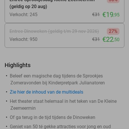
(geldig op 20 aug)
€19
Verkocht: 245
€31
,95
Entree Dinoweken (geldig t/m 29 nov 2026)
27%
€22
Verkocht: 950
€31
,50
Highlights
Beleef een magische dag tijdens de Sprookjes
Zomeravonden bij Kinderpretpark Julianatoren
Zie hier de inhoud van de multideals
Het theater staat helemaal in het teken van De Kleine
Zeemeermin
Of ga terug in de tijd tijdens de Dinoweken
Geniet van 50 té gekke attracties voor jong en oud