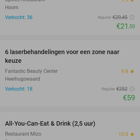
Hoorn
Verkocht: 36
€29
,45
Regulier
€21
,50
favorite_border
6 laserbehandelingen voor een zone naar
77%
keuze
Fantastic Beauty Center
9.8
star
Heerhugowaard
Verkocht: 18
€252
Regulier
€59
favorite_border
All-You-Can-Eat & Drink (2,5 uur)
16%
Restaurant Mizo
10.0
star