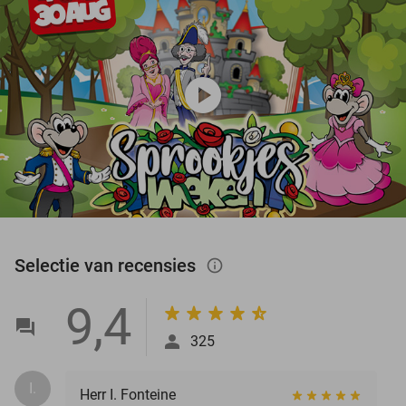
play_circle
Selectie van recensies
info_outlined
9,4
325
I.
Herr I. Fonteine