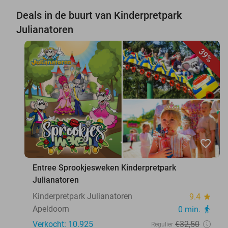
Deals in de buurt van Kinderpretpark
Julianatoren
39%
favorite_border
Entree Sprookjesweken Kinderpretpark
Julianatoren
Kinderpretpark Julianatoren
9.4
star
Apeldoorn
0 min.
directions_walk
Verkocht: 10.925
€32
,50
Regulier