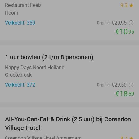
Restaurant Feelz
9.5
star
Hoorn
Verkocht: 350
€20
,95
Regulier
€10
,95
favorite_border
1 uur bowlen (2 t/m 8 personen)
37%
Happy Days Noord-Holland
Grootebroek
Verkocht: 372
€29
,50
Regulier
€18
,50
favorite_border
All-You-Can-Eat & Drink (2,5 uur) bij Corendon
37%
Village Hotel
Corendon Village Hotel Amsterdam
8.7
star