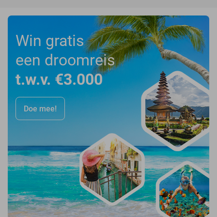
Win gratis
een droomreis
t.w.v. €3.000
Doe mee!