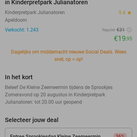
in Kinderpretpark Julianatoren
Kinderpretpark Julianatoren
9.4
star
Apeldoorn
Verkocht: 1.243
€31
Regulier
€19
,95
Dagelijks om middernacht nieuwe Social Deals. Wees
snel, op = op!
In het kort
Beleef De Kleine Zeemeermin tijdens de Sprookjes
Zomeravond op 20 augustus in Kinderpretpark
Julianatoren: tot 20.00 uur geopend
Selecteer jouw deal
Entree Sprookjesdag Kleine Zeemeermin
36%