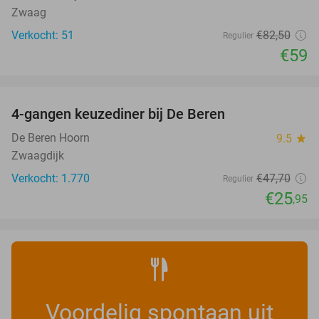
Zwaag
Verkocht: 51
€82
,50
Regulier
€59
favorite_border
4-gangen keuzediner bij De Beren
46%
De Beren Hoorn
9.5
star
Zwaagdijk
Verkocht: 1.770
€47
,70
Regulier
€25
,95
Voordelig spontaan uit