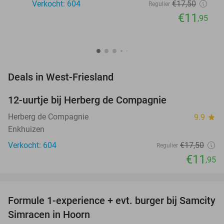
Verkocht: 604
€17
,50
Regulier
€11
,95
favorite_border
Deals in West-Friesland
12-uurtje bij Herberg de Compagnie
32%
Herberg de Compagnie
9.9
star
Enkhuizen
Verkocht: 604
€17
,50
Regulier
€11
,95
favorite_border
Formule 1-experience + evt. burger bij Samcity
29%
Simracen in Hoorn