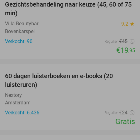
Gezichtsbehandeling naar keuze (45, 60 of 75
56%
min)
Villa Beautybar
9.2
star
Bovenkarspel
Verkocht: 90
€45
Regulier
€19
,95
favorite_border
100%
60 dagen luisterboeken en e-books (20
luisteruren)
Nextory
Amsterdam
Verkocht: 6.436
€24
Regulier
Gratis
favorite_border