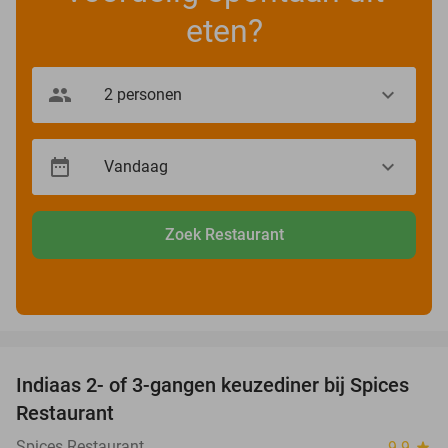
eten?
Zoek Restaurant
favorite_border
Indiaas 2- of 3-gangen keuzediner bij Spices
27%
Restaurant
Spices Restaurant
9.9
star