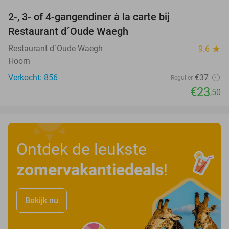
2-, 3- of 4-gangendiner à la carte bij
36%
Restaurant d´Oude Waegh
Restaurant d´Oude Waegh
9.6
star
Hoorn
Verkocht: 856
€37
Regulier
€23
,50
Ontdek de leukste
zomervakantiedeals
!
Bekijk nu