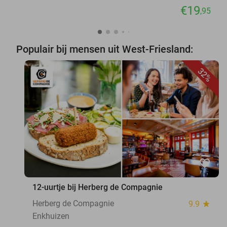
€19
,95
Populair bij mensen uit West-Friesland:
32%
favorite_border
12-uurtje bij Herberg de Compagnie
Herberg de Compagnie
9.9
star
Enkhuizen