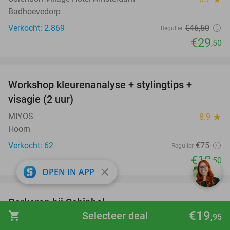
Badhoevedorp
Verkocht: 2.869
€46
,50
Regulier
€29
,50
favorite_border
Workshop kleurenanalyse + stylingtips +
75%
visagie (2 uur)
MIYOS
8.9
star
Hoorn
Verkocht: 62
€75
Regulier
€18
,50
close
OPEN IN APP
favorite_border
Parkeren bij Schiphol
36%
€19
shopping_cart
Selecteer deal
,95
ShuttleParkerenSchiphol
7.8
star