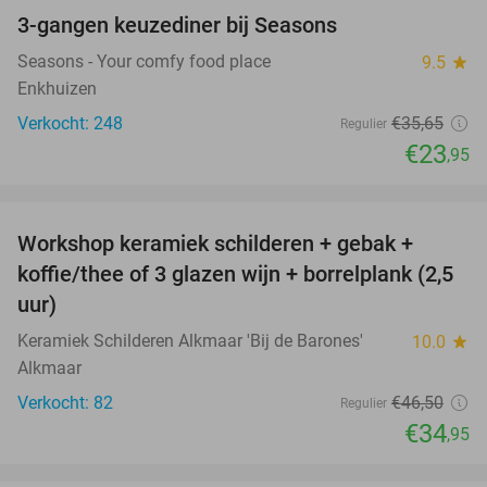
3-gangen keuzediner bij Seasons
33%
Seasons - Your comfy food place
9.5
star
Enkhuizen
Verkocht: 248
€35
,65
Regulier
€23
,95
favorite_border
Workshop keramiek schilderen + gebak +
25%
koffie/thee of 3 glazen wijn + borrelplank (2,5
uur)
Keramiek Schilderen Alkmaar 'Bij de Barones'
10.0
star
Alkmaar
Verkocht: 82
€46
,50
Regulier
€34
,95
favorite_border