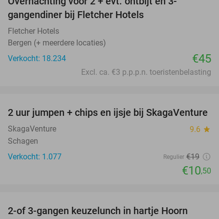
Overnachting voor 2 + evt. ontbijt en 3-
gangendiner bij Fletcher Hotels
Fletcher Hotels
Bergen (+ meerdere locaties)
€45
Verkocht: 18.234
Excl. ca. €3 p.p.p.n. toeristenbelasting
favorite_border
2 uur jumpen + chips en ijsje bij SkagaVenture
45%
SkagaVenture
9.6
star
Schagen
Verkocht: 1.077
€19
Regulier
€10
,50
favorite_border
2-of 3-gangen keuzelunch in hartje Hoorn
48%