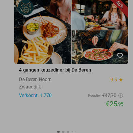
46%
favorite_border
4-gangen keuzediner bij De Beren
De Beren Hoorn
9.5
star
Zwaagdijk
Verkocht: 1.770
€47
,70
Regulier
€25
,95