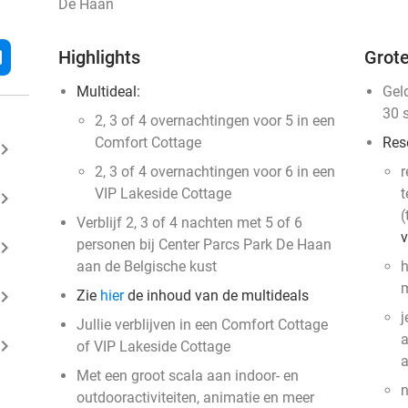
De Haan
l
Highlights
Grote
Multideal:
Gel
30 
2, 3 of 4 overnachtingen voor 5 in een
Comfort Cottage
Res
ard_arrow_right
2, 3 of 4 overnachtingen voor 6 in een
r
VIP Lakeside Cottage
t
ard_arrow_right
(
Verblijf 2, 3 of 4 nachten met 5 of 6
v
personen bij Center Parcs Park De Haan
ard_arrow_right
aan de Belgische kust
h
m
ard_arrow_right
Zie
hier
de inhoud van de multideals
j
Jullie verblijven in een Comfort Cottage
a
ard_arrow_right
of VIP Lakeside Cottage
Met een groot scala aan indoor- en
n
outdooractiviteiten, animatie en meer