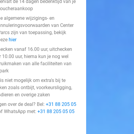
ervalt de 14 dagen bedenktijd van je
voucheraankoop
e algemene wijzigings- en
nnuleringsvoorwaarden van Center
arcs zijn van toepassing, bekijk
deze
hier
hecken vanaf 16.00 uur, uitchecken
 10.00 uur, hierna kun je nog wel
ruikmaken van alle faciliteiten van
 park
is niet mogelijk om extra's bij te
en zoals ontbijt, voorkeursligging,
sdieren en overige zaken
gen over de deal? Bel:
+31 88 205 05
f WhatsApp met:
+31 88 205 05 05