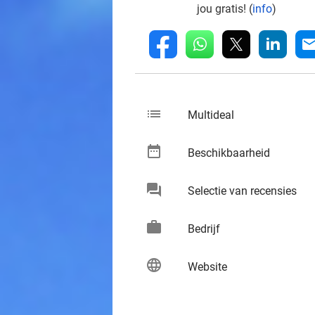
jou gratis! (
info
)
whatsapp
linkedin
fb
mai
list
keybo
Multideal
date_range
keybo
Beschikbaarheid
chat
keybo
Selectie van recensies
work
keybo
Bedrijf
language
keybo
Website