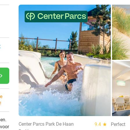
n
:
gate_next
e
!
den.
Center Parcs Park De Haan
9.4
star
Perfect
 voor