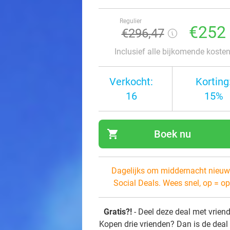
Regulier
€252
€296,47
Inclusief alle bijkomende koste
Verkocht:
Korting
16
15%
shopping_cart
Boek nu
navi
Dagelijks om middernacht nieuw
Social Deals. Wees snel, op = op
Gratis?!
- Deel deze deal met vrien
Kopen drie vrienden? Dan is de deal