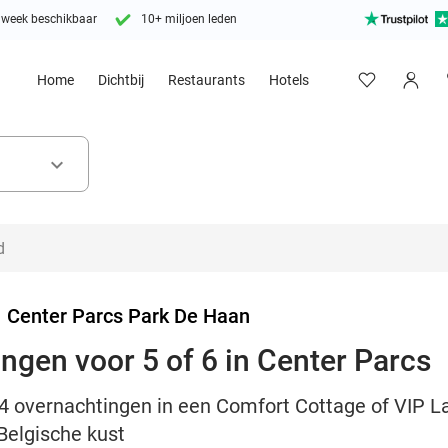
 week beschikbaar
10+ miljoen leden
Home
Dichtbij
Restaurants
Hotels
keyboard_arrow_down
>
Center Parcs Park De Haan
ingen voor 5 of 6 in Center Parcs
f 4 overnachtingen in een Comfort Cottage of VIP L
Belgische kust