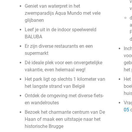
v
Geniet van waterpret in het
zwemparadijs Aqua Mundo met vele
d
glijbanen
a
Leef je uit in de indoor speelwereld
P
BALUBA
Er zijn diverse restaurants en een
Inc
supermarkt
voor
Dé ideale plek voor een onvergetelijke
geb
vakantie, even helemaal weg!
het
Het park ligt op slechts 1 kilometer van
Het 
het langste strand van België
boek
hui
Ontdek de omgeving met diverse fiets-
en wandelroutes
Vra
05
o
Bezoek het charmante centrum van De
Haan of maak een uitstapje naar het
historische Brugge