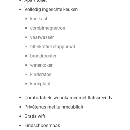
Apart toilet
Volledig ingerichte keuken
koelkast
combimagnetron
vaatwasser
filterkoffiezetapparaat
broodrooster
waterkoker
kinderstoel
kookplaat
Comfortabele woonkamer met flatscreen-tv
Privéterras met tuinmeubilair
Gratis wifi
Eindschoonmaak