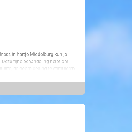
lness in hartje Middelburg kun je
. Deze fijne behandeling helpt om
llulite, de doorbloeding te stimuleren
last hebt van spanning, stijve spieren
e salon, waar ontspanning altijd op
 je huid geplaatst en zachtjes
angepakt. Even weg uit de drukte,
j én je spieren blij!