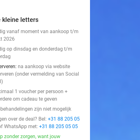
 kleine letters
dig vanaf moment van aankoop t/m
kt 2026
dig op dinsdag en donderdag t/m
erdag
erveren:
na aankoop via website
erveren (onder vermelding van Social
l)
imaal 1 voucher per persoon +
rdere om cadeau te geven
behandelingen zijn niet mogelijk
gen over de deal? Bel:
+31 88 205 05
f WhatsApp met:
+31 88 205 05 05
p zonder zorgen, want jouw