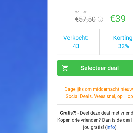
Regulier
€39
€57
,50
Verkocht:
Korting
43
32%
shopping_cart
Selecteer deal
navi
Dagelijks om middernacht nieuw
Social Deals. Wees snel, op = op
Gratis?!
- Deel deze deal met vrien
Kopen drie vrienden? Dan is de deal
jou gratis! (
info
)