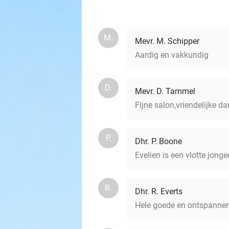
M.
Mevr. M. Schipper
Aardig en vakkundig
D.
Mevr. D. Tammel
Fijne salon,vriendelijke d
P.
Dhr. P. Boone
Evelien is een vlotte jong
R.
Dhr. R. Everts
Hele goede en ontspanne