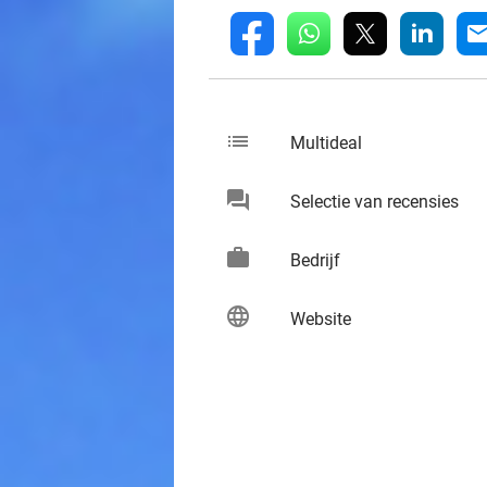
whatsapp
linkedin
fb
mai
list
keybo
Multideal
chat
keybo
Selectie van recensies
work
keybo
Bedrijf
language
keybo
Website