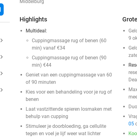
Middelburg
l
Highlights
Grote
Multideal:
Gel
9 o
ard_arrow_right
Cuppingmassage rug of benen (60
min) vanaf €34
Gel
zat
ard_arrow_right
Cuppingmassage rug of benen (90
min) €44
Res
res
ard_arrow_right
Geniet van een cuppingmassage van 60
Dea
of 90 minuten
ard_arrow_right
Max
Kies voor een behandeling voor je rug of
mee
benen
Duo
Laat vastzittende spieren losmaken met
behulp van cupping
Vra
05
o
Stimuleer je doorbloeding, ga cellulite
tegen en voel je lijf weer wat lichter
Koo