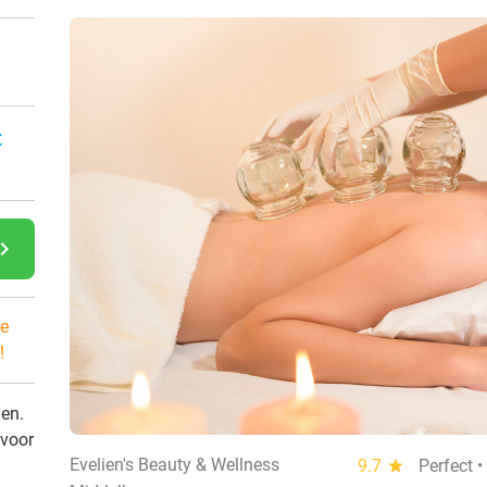
:
gate_next
e
!
den.
 voor
Evelien's Beauty & Wellness
9.7
star
Perfect 