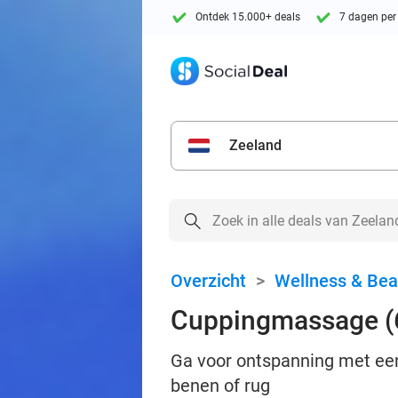
Ontdek 15.000+ deals
7 dagen per
Zeeland
Overzicht
>
Wellness & Bea
Cuppingmassage (6
Ga voor ontspanning met een
benen of rug