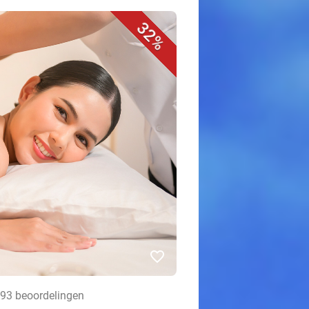
32%
favorite_border
• 93 beoordelingen