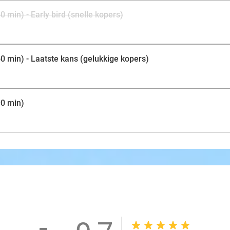
min) - Early bird (snelle kopers)
 min) - Laatste kans (gelukkige kopers)
0 min)