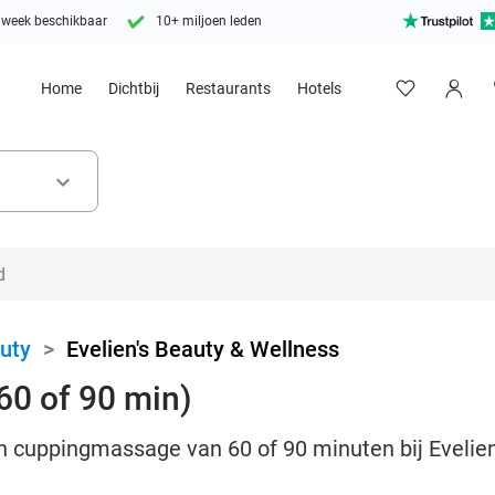
 week beschikbaar
10+ miljoen leden
Home
Dichtbij
Restaurants
Hotels
keyboard_arrow_down
uty
>
Evelien's Beauty & Wellness
0 of 90 min)
 cuppingmassage van 60 of 90 minuten bij Evelien'