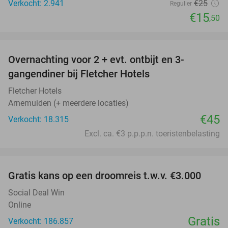
Verkocht: 2.941
€25
Regulier
€15
,50
favorite_border
Overnachting voor 2 + evt. ontbijt en 3-
gangendiner bij Fletcher Hotels
Fletcher Hotels
Arnemuiden (+ meerdere locaties)
€45
Verkocht: 18.315
Excl. ca. €3 p.p.p.n. toeristenbelasting
favorite_border
Gratis kans op een droomreis t.w.v. €3.000
Social Deal Win
Online
Gratis
Verkocht: 186.857