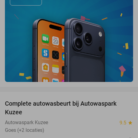
favorite_border
Complete autowasbeurt bij Autowaspark
38%
Kuzee
Autowaspark Kuzee
9.5
star
Goes (+2 locaties)