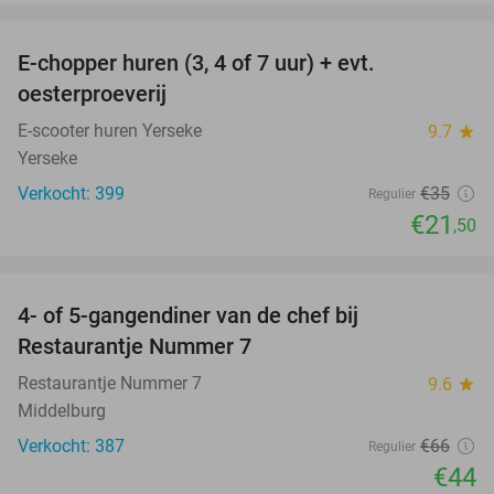
favorite_border
E-chopper huren (3, 4 of 7 uur) + evt.
39%
oesterproeverij
E-scooter huren Yerseke
9.7
star
Yerseke
Verkocht: 399
€35
Regulier
€21
,50
favorite_border
4- of 5-gangendiner van de chef bij
33%
Restaurantje Nummer 7
Restaurantje Nummer 7
9.6
star
Middelburg
Verkocht: 387
€66
Regulier
€44