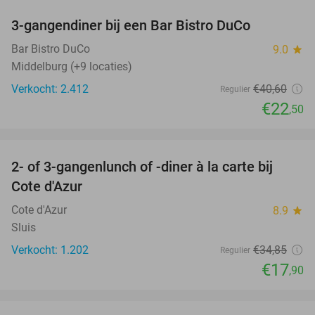
3-gangendiner bij een Bar Bistro DuCo
45%
Bar Bistro DuCo
9.0
star
Middelburg (+9 locaties)
Verkocht: 2.412
€40
,60
Regulier
€22
,50
favorite_border
2- of 3-gangenlunch of -diner à la carte bij
49%
Cote d'Azur
Cote d'Azur
8.9
star
Sluis
Verkocht: 1.202
€34
,85
Regulier
€17
,90
favorite_border