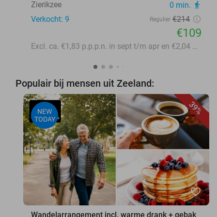
Zierikzee
0 min.
directions_walk
Verkocht: 9
€214
Regulier
€109
Excl. ca. €1,83 p.p.p.n. in sept t/m apr en €2,04 p.p.p.n. in mei t/m aug toeristenbelasting
Populair bij mensen uit Zeeland:
39%
NEW
TODAY
favorite_border
Wandelarrangement incl. warme drank + gebak