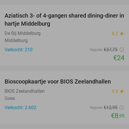
favorite_border
Aziatisch 3- of 4-gangen shared dining-diner in
36%
hartje Middelburg
De Bij Middelburg
8.2
star
Middelburg
Verkocht: 210
€37
,75
Regulier
€24
favorite_border
Bioscoopkaartje voor BIOS Zeelandhallen
31%
BIOS Zeelandhallen
9.5
star
Goes
Verkocht: 2.602
€12
,95
Regulier
€8
,95
favorite_border