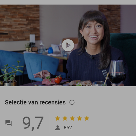
play_circle
Selectie van recensies
info_outlined
9,7
852