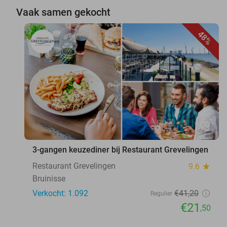
Vaak samen gekocht
48%
favorite_border
3-gangen keuzediner bij Restaurant Grevelingen
Restaurant Grevelingen
9.6
star
Bruinisse
Verkocht: 1.092
€41
,20
Regulier
€21
,50