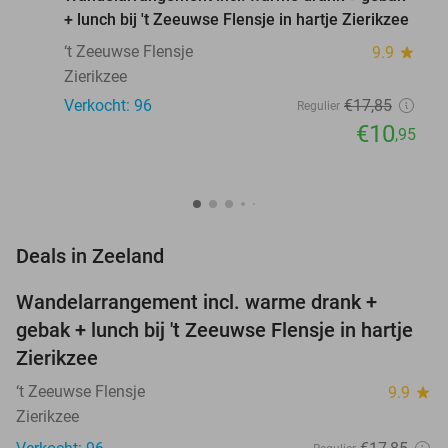
+ lunch bij 't Zeeuwse Flensje in hartje Zierikzee
‘t Zeeuwse Flensje
9.9
star
Zierikzee
Verkocht: 96
€17
,85
Regulier
€10
,95
favorite_border
Deals in Zeeland
Wandelarrangement incl. warme drank +
39%
NEW
gebak + lunch bij 't Zeeuwse Flensje in hartje
TODAY
Zierikzee
‘t Zeeuwse Flensje
9.9
star
Zierikzee