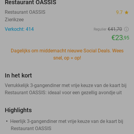
Restaurant OASSIS
Restaurant OASSIS
9.7
star
Zierikzee
Verkocht: 414
€41
,70
Regulier
€23
,95
Dagelijks om middernacht nieuwe Social Deals. Wees
snel, op = op!
In het kort
Verrukkelijk 3-gangendiner met vrije keuze van de kaart bij
Restaurant OASSIS: ideaal voor een gezellig avondje uit
Highlights
Heerlijk 3-gangendiner met vrije keuze van de kaart bij
Restaurant OASSIS