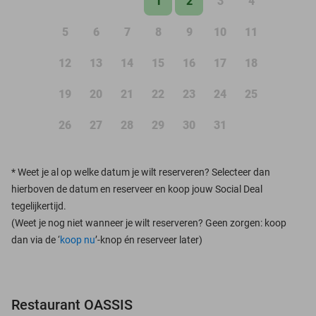
1
2
3
4
5
6
7
8
9
10
11
12
13
14
15
16
17
18
19
20
21
22
23
24
25
26
27
28
29
30
31
*
Weet je al op welke datum je wilt reserveren? Selecteer dan
hierboven de datum en reserveer en koop jouw Social Deal
tegelijkertijd.
(Weet je nog niet wanneer je wilt reserveren? Geen zorgen: koop
dan via de ‘
koop nu
’-knop én reserveer later)
Restaurant OASSIS