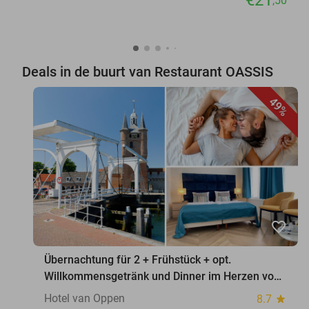
€21
,50
Deals in de buurt van Restaurant OASSIS
49%
favorite_border
Übernachtung für 2 + Frühstück + opt.
Willkommensgetränk und Dinner im Herzen von
Zierikzee
Hotel van Oppen
8.7
star