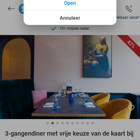
Open
7 dagen per week beschikbaar
10+ miljoen leden
Annuleer
Zo bereikbaar vanaf
9,4
op basis van
206.237 reviews
Ontdek 15.000+ deals
43%
7 dagen per week beschikbaar
10+ miljoen leden
favorite_border
3-gangendiner met vrije keuze van de kaart bij