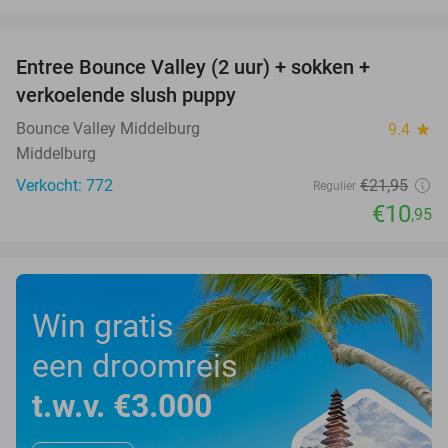
favorite_border
Entree Bounce Valley (2 uur) + sokken +
50%
verkoelende slush puppy
Bounce Valley Middelburg
9.4
star
Middelburg
Verkocht: 772
€21
,95
Regulier
€10
,95
Win gratis
een droomreis
t.w.v. €3.000