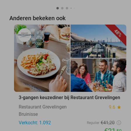
Anderen bekeken ook
48%
favorite_border
3-gangen keuzediner bij Restaurant Grevelingen
Restaurant Grevelingen
9.6
star
Bruinisse
Verkocht: 1.092
€41
,20
Regulier