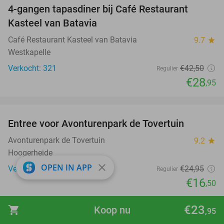
4-gangen tapasdiner bij Café Restaurant
32%
Kasteel van Batavia
Café Restaurant Kasteel van Batavia
9.7
star
Westkapelle
Verkocht: 321
€42
,50
Regulier
€28
,95
favorite_border
Entree voor Avonturenpark de Tovertuin
34%
Avonturenpark de Tovertuin
9.2
star
Hoogerheide
close
OPEN IN APP
Verkocht: 8.623
€24
,95
Regulier
€16
,50
€23
shopping_cart
Koop nu
,95