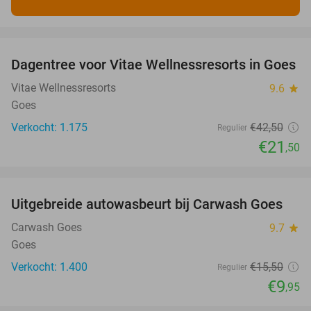
favorite_border
Dagentree voor Vitae Wellnessresorts in Goes
49%
Vitae Wellnessresorts
9.6
star
Goes
Verkocht: 1.175
€42
,50
Regulier
€21
,50
favorite_border
Uitgebreide autowasbeurt bij Carwash Goes
36%
Carwash Goes
9.7
star
Goes
Verkocht: 1.400
€15
,50
Regulier
€9
,95
favorite_border