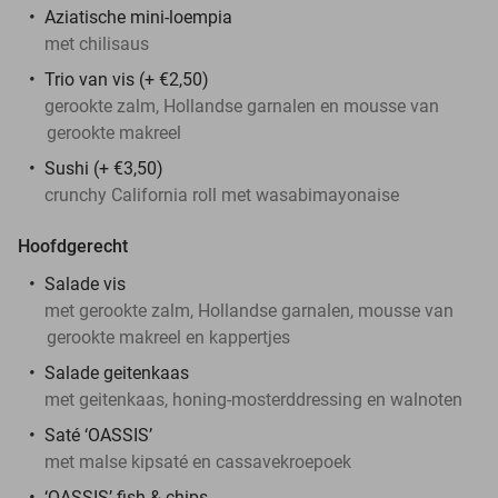
Aziatische mini-loempia
met chilisaus
Trio van vis (+ €2,50)
gerookte zalm, Hollandse garnalen en mousse van
gerookte makreel
Sushi (+ €3,50)
crunchy California roll met wasabimayonaise
Hoofdgerecht
Salade vis
met gerookte zalm, Hollandse garnalen, mousse van
gerookte makreel en kappertjes
Salade geitenkaas
met geitenkaas, honing-mosterddressing en walnoten
Saté ‘OASSIS’
met malse kipsaté en cassavekroepoek
‘OASSIS’ fish & chips