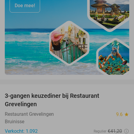
Doe mee!
favorite_border
3-gangen keuzediner bij Restaurant
48%
Grevelingen
Restaurant Grevelingen
9.6
star
Bruinisse
Verkocht: 1.092
€41
,20
Regulier