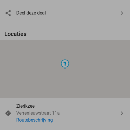
Deel deze deal
Locaties
food
Zierikzee
Verrenieuwstraat 11a
Routebeschrijving