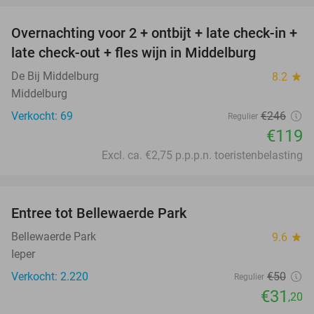
Overnachting voor 2 + ontbijt + late check-in +
52%
late check-out + fles wijn in Middelburg
De Bij Middelburg
8.2
star
Middelburg
Verkocht: 69
€246
Regulier
€119
Excl. ca. €2,75 p.p.p.n. toeristenbelasting
favorite_border
Entree tot Bellewaerde Park
38%
Bellewaerde Park
9.6
star
Ieper
Verkocht: 2.220
€50
Regulier
€31
,20