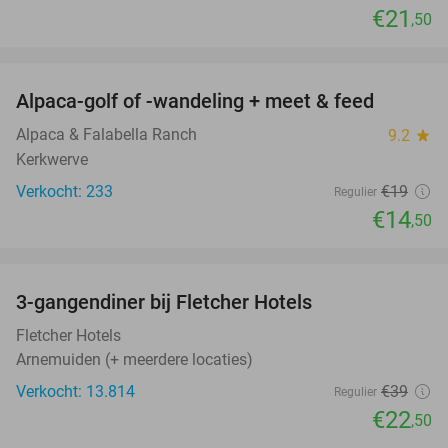
€21
,50
favorite_border
Alpaca-golf of -wandeling + meet & feed
24%
Alpaca & Falabella Ranch
9.2
star
Kerkwerve
Verkocht: 233
€19
Regulier
€14
,50
favorite_border
3-gangendiner bij Fletcher Hotels
42%
Fletcher Hotels
Arnemuiden (+ meerdere locaties)
Verkocht: 13.814
€39
Regulier
€22
,50