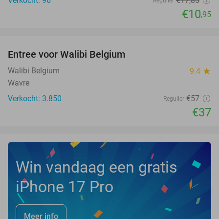
Verkocht: 96
€17
,85
Regulier
€10
,95
favorite_border
Entree voor Walibi Belgium
35%
Walibi Belgium
9.4
star
Wavre
Verkocht: 3.850
€57
Regulier
€37
Win vandaag een gratis
iPhone 17 Pro
Meer info