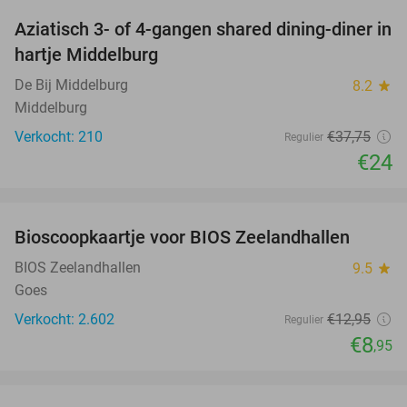
Aziatisch 3- of 4-gangen shared dining-diner in
36%
hartje Middelburg
De Bij Middelburg
8.2
star
Middelburg
Verkocht: 210
€37
,75
Regulier
€24
favorite_border
Bioscoopkaartje voor BIOS Zeelandhallen
31%
BIOS Zeelandhallen
9.5
star
Goes
Verkocht: 2.602
€12
,95
Regulier
€8
,95
favorite_border