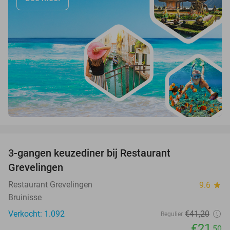
favorite_border
3-gangen keuzediner bij Restaurant
48%
Grevelingen
Restaurant Grevelingen
9.6
star
Bruinisse
Verkocht: 1.092
€41
,20
Regulier
€21
,50