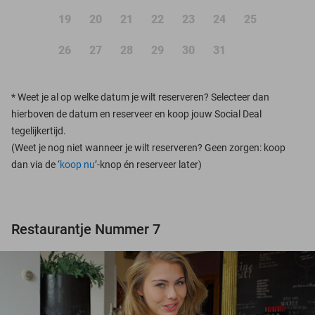
19
20
21
22
23
24
25
26
27
28
29
30
31
*
Weet je al op welke datum je wilt reserveren? Selecteer dan
hierboven de datum en reserveer en koop jouw Social Deal
tegelijkertijd.
(Weet je nog niet wanneer je wilt reserveren? Geen zorgen: koop
dan via de ‘
koop nu
’-knop én reserveer later)
Restaurantje Nummer 7