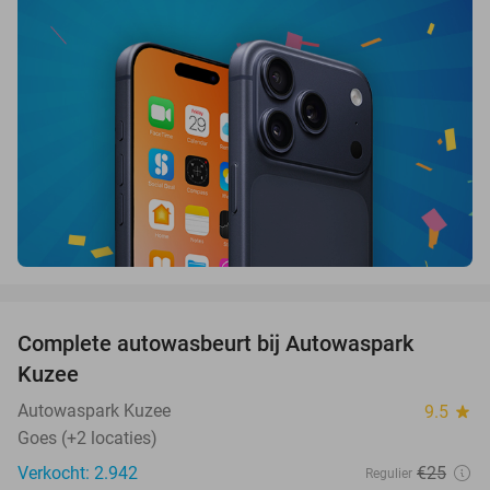
favorite_border
Complete autowasbeurt bij Autowaspark
38%
Kuzee
Autowaspark Kuzee
9.5
star
Goes (+2 locaties)
Verkocht: 2.942
€25
Regulier