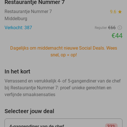
Restaurantje Nummer 7
Restaurantje Nummer 7
9.6
star
Middelburg
Verkocht: 387
€66
Regulier
€44
Dagelijks om middernacht nieuwe Social Deals. Wees
snel, op = op!
In het kort
Verrassend en verrukkelijk 4- of 5-gangendiner van de chef
bij Restaurantje Nummer 7: proef unieke gerechten en
verfijnde smaaksensaties
Selecteer jouw deal
4-gangendiner van de chef
33%