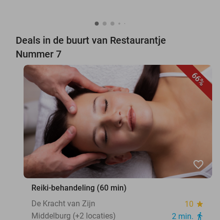
Deals in de buurt van Restaurantje
Nummer 7
66%
favorite_border
Reiki-behandeling (60 min)
De Kracht van Zijn
10
star
Middelburg (+2 locaties)
2 min.
directions_walk