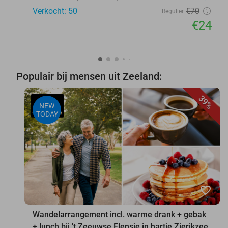
Verkocht: 50
€70
Regulier
€24
Populair bij mensen uit Zeeland:
39%
NEW
TODAY
favorite_border
Wandelarrangement incl. warme drank + gebak
+ lunch bij 't Zeeuwse Flensje in hartje Zierikzee