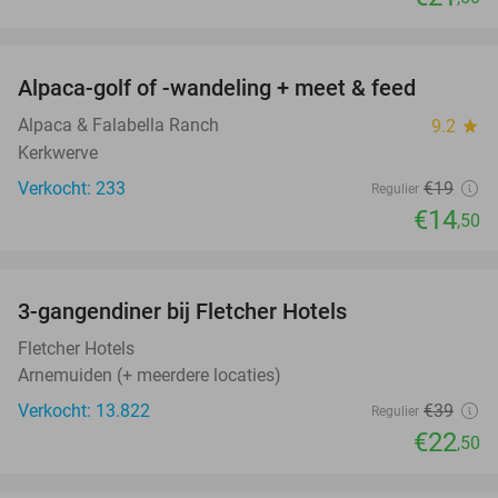
favorite_border
Alpaca-golf of -wandeling + meet & feed
24%
Alpaca & Falabella Ranch
9.2
star
Kerkwerve
Verkocht: 233
€19
Regulier
€14
,50
favorite_border
3-gangendiner bij Fletcher Hotels
42%
Fletcher Hotels
Arnemuiden (+ meerdere locaties)
Verkocht: 13.822
€39
Regulier
€22
,50
favorite_border