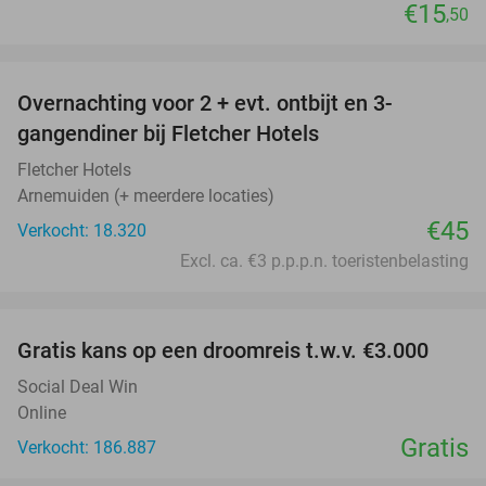
€15
,50
favorite_border
Overnachting voor 2 + evt. ontbijt en 3-
gangendiner bij Fletcher Hotels
Fletcher Hotels
Arnemuiden (+ meerdere locaties)
€45
Verkocht: 18.320
Excl. ca. €3 p.p.p.n. toeristenbelasting
favorite_border
Gratis kans op een droomreis t.w.v. €3.000
Social Deal Win
Online
Gratis
Verkocht: 186.887