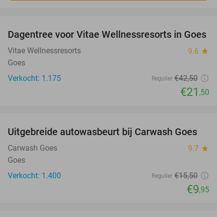
favorite_border
Dagentree voor Vitae Wellnessresorts in Goes
49%
Vitae Wellnessresorts
9.6
star
Goes
Verkocht: 1.175
€42
,50
Regulier
€21
,50
favorite_border
Uitgebreide autowasbeurt bij Carwash Goes
36%
Carwash Goes
9.7
star
Goes
Verkocht: 1.400
€15
,50
Regulier
€9
,95
favorite_border