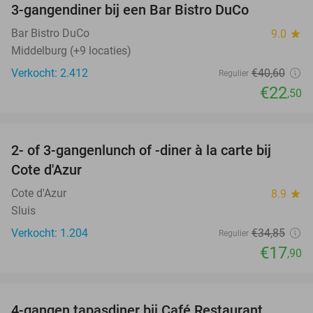
3-gangendiner bij een Bar Bistro DuCo
45%
Bar Bistro DuCo
9.0
star
Middelburg (+9 locaties)
Verkocht: 2.412
€40
,60
Regulier
€22
,50
favorite_border
2- of 3-gangenlunch of -diner à la carte bij
49%
Cote d'Azur
Cote d'Azur
8.9
star
Sluis
Verkocht: 1.204
€34
,85
Regulier
€17
,90
favorite_border
4-gangen tapasdiner bij Café Restaurant