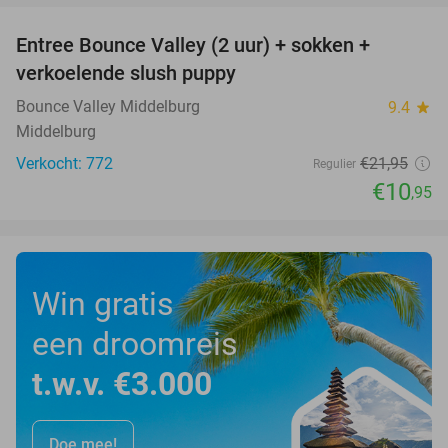
Entree Bounce Valley (2 uur) + sokken +
50%
verkoelende slush puppy
Bounce Valley Middelburg
9.4
star
Middelburg
Verkocht: 772
€21
,95
Regulier
€10
,95
Win gratis
een droomreis
t.w.v. €3.000
Doe mee!