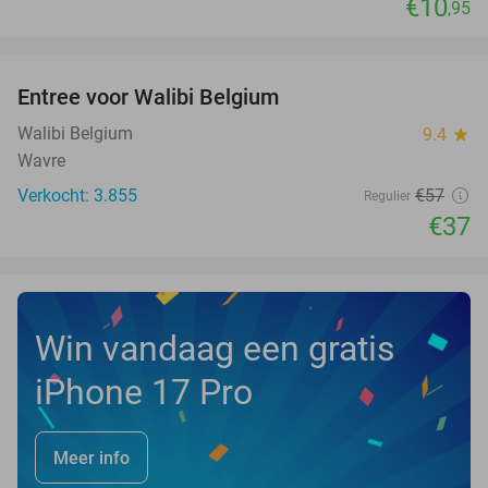
€10
,95
favorite_border
Entree voor Walibi Belgium
35%
Walibi Belgium
9.4
star
Wavre
Verkocht: 3.855
€57
Regulier
€37
Win vandaag een gratis
iPhone 17 Pro
Meer info