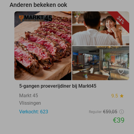
Anderen bekeken ook
34%
favorite_border
5-gangen proeverijdiner bij Markt45
Markt 45
9.5
star
Vlissingen
Verkocht: 623
€59
,05
Regulier
€39