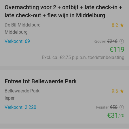
Overnachting voor 2 + ontbijt + late check-in +
52%
late check-out + fles wijn in Middelburg
De Bij Middelburg
8.2
star
Middelburg
Verkocht: 69
€246
Regulier
€119
Excl. ca. €2,75 p.p.p.n. toeristenbelasting
favorite_border
Entree tot Bellewaerde Park
38%
Bellewaerde Park
9.6
star
Ieper
Verkocht: 2.220
€50
Regulier
€31
,20
favorite_border