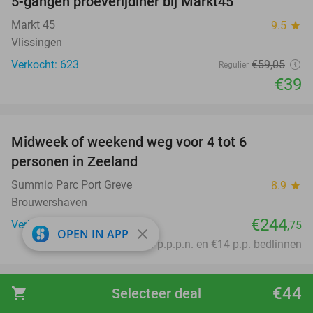
5-gangen proeverijdiner bij Markt45
34%
Markt 45
9.5
star
Vlissingen
Verkocht: 623
€59
,05
Regulier
€39
favorite_border
Midweek of weekend weg voor 4 tot 6
personen in Zeeland
Summio Parc Port Greve
8.9
star
Brouwershaven
€244
Verkocht: 497
,75
close
OPEN IN APP
Excl. ca. €2,83 p.p.p.n. en €14 p.p. bedlinnen
favorite_border
€44
shopping_cart
Selecteer deal
Overnachting voor 2 + ontbijt + wellness +
33%