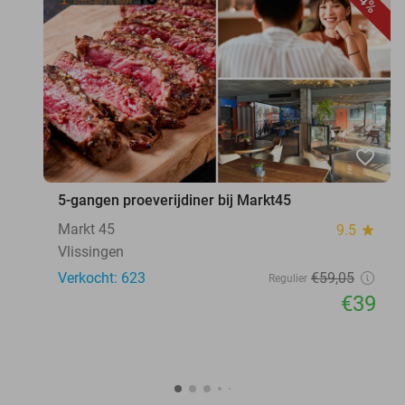
34%
favorite_border
5-gangen proeverijdiner bij Markt45
Markt 45
9.5
star
Vlissingen
Verkocht: 623
€59
,05
Regulier
€39