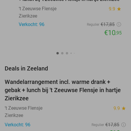
‘t Zeeuwse Flensje
9.9
star
Zierikzee
Verkocht: 96
€17
,85
Regulier
€10
,95
favorite_border
Deals in Zeeland
Wandelarrangement incl. warme drank +
39%
NEW
gebak + lunch bij 't Zeeuwse Flensje in hartje
TODAY
Zierikzee
‘t Zeeuwse Flensje
9.9
star
Zierikzee
Verkocht: 96
€17
,85
Regulier