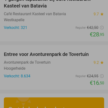
32%
Kasteel van Batavia
Café Restaurant Kasteel van Batavia
9.7
star
Westkapelle
Verkocht: 321
€42
,50
Regulier
€28
,95
favorite_border
Entree voor Avonturenpark de Tovertuin
34%
Avonturenpark de Tovertuin
9.2
star
Hoogerheide
Verkocht: 8.634
€24
,95
Regulier
€16
,50