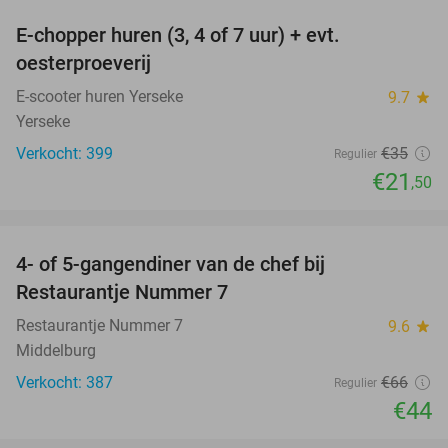
E-chopper huren (3, 4 of 7 uur) + evt.
39%
oesterproeverij
E-scooter huren Yerseke
9.7
star
Yerseke
Verkocht: 399
€35
Regulier
€21
,50
favorite_border
4- of 5-gangendiner van de chef bij
33%
Restaurantje Nummer 7
Restaurantje Nummer 7
9.6
star
Middelburg
Verkocht: 387
€66
Regulier
€44
favorite_border