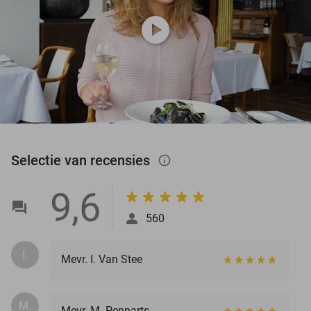
play_circle
Selectie van recensies
info_outlined
9,6
560
I.
Mevr. I. Van Stee
M.
Mevr. M. Pennarts