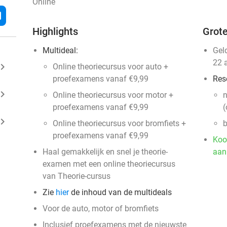
Online
l
Highlights
Grote
Multideal:
Gel
22 
ard_arrow_right
Online theoriecursus voor auto +
proefexamens vanaf €9,99
Res
ard_arrow_right
Online theoriecursus voor motor +
n
proefexamens vanaf €9,99
(
ard_arrow_right
Online theoriecursus voor bromfiets +
b
proefexamens vanaf €9,99
Koo
Haal gemakkelijk en snel je theorie-
aan
examen met een online theoriecursus
van Theorie-cursus
Zie
hier
de inhoud van de multideals
Voor de auto, motor of bromfiets
Inclusief proefexamens met de nieuwste