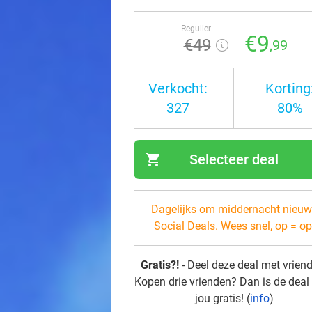
Regulier
€9
€49
,99
Verkocht:
Korting
327
80%
shopping_cart
Selecteer deal
navi
Dagelijks om middernacht nieuw
Social Deals. Wees snel, op = op
Gratis?!
- Deel deze deal met vrien
Kopen drie vrienden? Dan is de deal
jou gratis! (
info
)