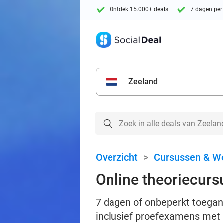
Ontdek 15.000+ deals
7 dagen per
Zeeland
Overzicht
>
Cursussen & W
Online theoriecursu
7 dagen of onbeperkt toegang
inclusief proefexamens met