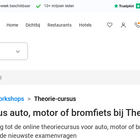
 week beschikbaar
10+ miljoen leden
Home
Dichtbij
Restaurants
Hotels
keyboard_arrow_down
orkshops
>
Theorie-cursus
s auto, motor of bromfiets bij Th
 tot de online theoriecursus voor auto, motor of b
 de nieuwste examenvragen