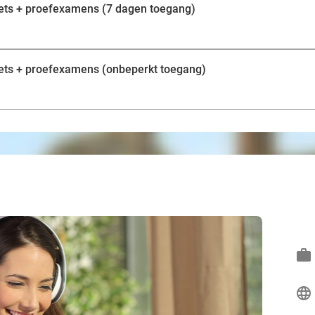
iets + proefexamens (7 dagen toegang)
iets + proefexamens (onbeperkt toegang)
work
language