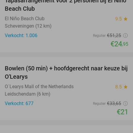
Tapasarrangement voor 2 personen bij El Niño
51%
Beach Club
El Niño Beach Club
9.5
star
Scheveningen (12 km)
Verkocht: 1.006
€51
,25
Regulier
€24
,95
favorite_border
Bowlen (50 min) + hoofdgerecht naar keuze bij
38%
O'Learys
O´Learys Mall of the Netherlands
8.5
star
Leidschendam (6 km)
Verkocht: 677
€33
,65
Regulier
€21
favorite_border