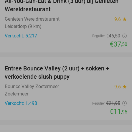
All-You-Can-Eat & Drink (3 uur) bij Genieten
19%
Wereldrestaurant
Genieten Wereldrestaurant
9.6
star
Leiderdorp (9 km)
Verkocht: 5.217
€46
,50
Regulier
€37
,50
favorite_border
Entree Bounce Valley (2 uur) + sokken +
46%
verkoelende slush puppy
Bounce Valley Zoetermeer
9.6
star
Zoetermeer
Verkocht: 1.498
€21
,95
Regulier
€11
,95
favorite_border