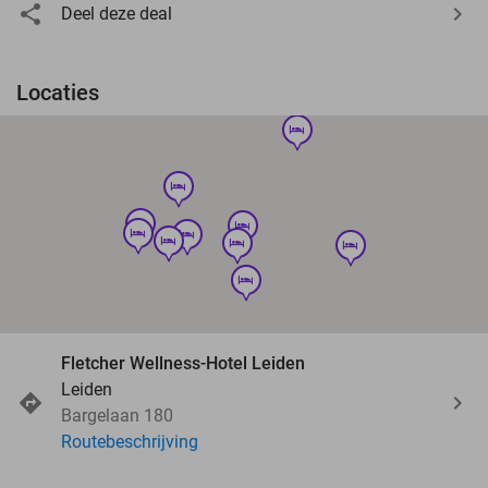
Deel deze deal
Locaties
hotel
hotel
hotel
hotel
hotel
hotel
hotel
hotel
hotel
hotel
Fletcher Wellness-Hotel Leiden
Leiden
Bargelaan 180
Routebeschrijving