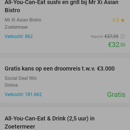
All-You-Can-Eat sushi en grill bij Mr Xi Asian
14%
Bistro
Mr Xi Asian Bistro
9.5
star
Zoetermeer
Verkocht: 862
€37
,95
Regulier
€32
,50
favorite_border
Gratis kans op een droomreis t.w.v. €3.000
Social Deal Win
Online
Gratis
Verkocht: 181.662
favorite_border
All-You-Can-Eat & Drink (2,5 uur) in
24%
Zoetermeer