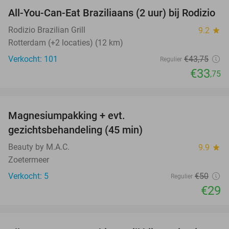
All-You-Can-Eat Braziliaans (2 uur) bij Rodizio
23%
NEW
TODAY
Rodizio Brazilian Grill
9.2
star
Rotterdam (+2 locaties) (12 km)
Verkocht: 101
€43
,75
Regulier
€33
,75
favorite_border
Magnesiumpakking + evt.
42%
gezichtsbehandeling (45 min)
Beauty by M.A.C.
9.9
star
Zoetermeer
Verkocht: 5
€50
Regulier
€29
favorite_border