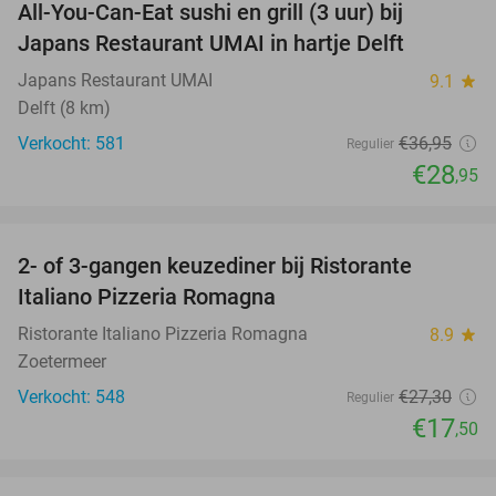
All-You-Can-Eat sushi en grill (3 uur) bij
22%
Japans Restaurant UMAI in hartje Delft
Japans Restaurant UMAI
9.1
star
Delft (8 km)
Verkocht: 581
€36
,95
Regulier
€28
,95
favorite_border
2- of 3-gangen keuzediner bij Ristorante
36%
Italiano Pizzeria Romagna
Ristorante Italiano Pizzeria Romagna
8.9
star
Zoetermeer
Verkocht: 548
€27
,30
Regulier
€17
,50
favorite_border