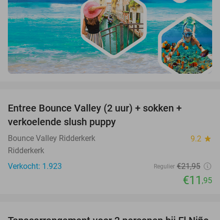
favorite_border
Entree Bounce Valley (2 uur) + sokken +
46%
verkoelende slush puppy
Bounce Valley Ridderkerk
9.2
star
Ridderkerk
Verkocht: 1.923
€21
,95
Regulier
€11
,95
favorite_border