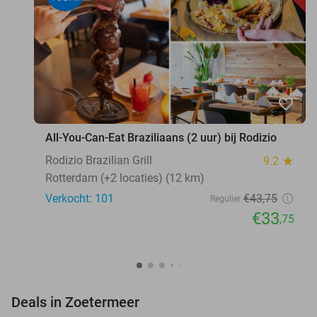
favorite_border
All-You-Can-Eat Braziliaans (2 uur) bij Rodizio
Rodizio Brazilian Grill
9.2
star
Rotterdam (+2 locaties) (12 km)
Verkocht: 101
€43
,75
Regulier
€33
,75
favorite_border
Deals in Zoetermeer