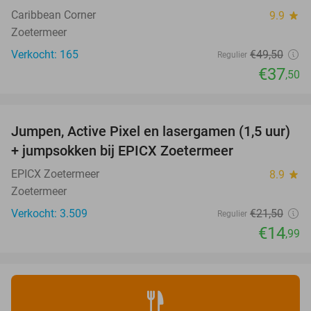
Caribbean Corner
9.9
star
Zoetermeer
Verkocht: 165
€49
,50
Regulier
€37
,50
favorite_border
Jumpen, Active Pixel en lasergamen (1,5 uur)
30%
+ jumpsokken bij EPICX Zoetermeer
EPICX Zoetermeer
8.9
star
Zoetermeer
Verkocht: 3.509
€21
,50
Regulier
€14
,99