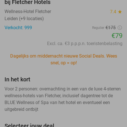
bij Fletcher Hotels
Wellness-Hotel Fletcher
7.4
star
Leiden (+9 locaties)
Verkocht: 999
€175
Regulier
€79
Excl. ca. €3 p.p.p.n. toeristenbelasting
Dagelijks om middernacht nieuwe Social Deals. Wees
snel, op = op!
In het kort
Voor 2 personen: overnachting in een van de luxe 4-sterren
wellness-hotels van Fletcher, inclusief dagentree tot de
BLUE Wellness of Spa van het hotel en eventueel een
uitgebreid ontbijt
Selecteer jouw deal