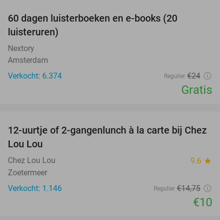
100%
60 dagen luisterboeken en e-books (20
luisteruren)
Nextory
Amsterdam
Verkocht: 6.374
€24
Regulier
Gratis
favorite_border
12-uurtje of 2-gangenlunch à la carte bij Chez
32%
Lou Lou
Chez Lou Lou
9.6
star
Zoetermeer
Verkocht: 1.146
€14
,75
Regulier
€10
favorite_border