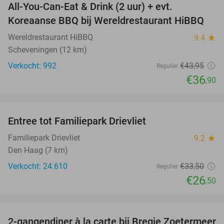
All-You-Can-Eat & Drink (2 uur) + evt.
16%
Koreaanse BBQ bij Wereldrestaurant HiBBQ
Wereldrestaurant HiBBQ
9.4
star
Scheveningen (12 km)
Verkocht: 992
€43
,95
Regulier
€36
,90
favorite_border
Entree tot Familiepark Drievliet
21%
Familiepark Drievliet
9.2
star
Den Haag (7 km)
Verkocht: 24.610
€33
,50
Regulier
€26
,50
favorite_border
2-gangendiner à la carte bij Bregje Zoetermeer