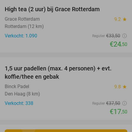
High tea (2 uur) bij Grace Rotterdam
27%
Grace Rotterdam
9.2
star
Rotterdam (12 km)
Verkocht: 1.090
€33
,50
Regulier
€24
,50
favorite_border
1,5 uur padellen (max. 4 personen) + evt.
53%
koffie/thee en gebak
Binck Padel
9.8
star
Den Haag (8 km)
Verkocht: 338
€37
,50
Regulier
€17
,50