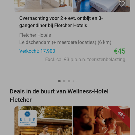
favorite_border
Overnachting voor 2 + evt. ontbijt en 3-
gangendiner bij Fletcher Hotels
Fletcher Hotels
Leidschendam (+ meerdere locaties) (6 km)
€45
Verkocht: 17.900
Excl. ca. €3 p.p.p.n. toeristenbelasting
Deals in de buurt van Wellness-Hotel
Fletcher
48%