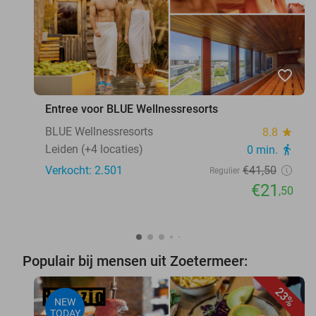
favorite_border
Entree voor BLUE Wellnessresorts
BLUE Wellnessresorts
8.8
star
Leiden (+4 locaties)
0 min.
directions_walk
Verkocht: 2.501
€41
,50
Regulier
€21
,50
Populair bij mensen uit Zoetermeer:
23%
NEW
TODAY