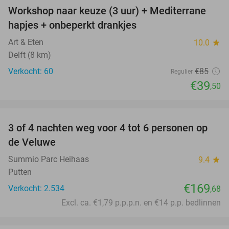
Workshop naar keuze (3 uur) + Mediterrane
54%
hapjes + onbeperkt drankjes
Art & Eten
10.0
star
Delft (8 km)
Verkocht: 60
€85
Regulier
€39
,50
favorite_border
3 of 4 nachten weg voor 4 tot 6 personen op
de Veluwe
Summio Parc Heihaas
9.4
star
Putten
€169
Verkocht: 2.534
,68
Excl. ca. €1,79 p.p.p.n. en €14 p.p. bedlinnen
favorite_border