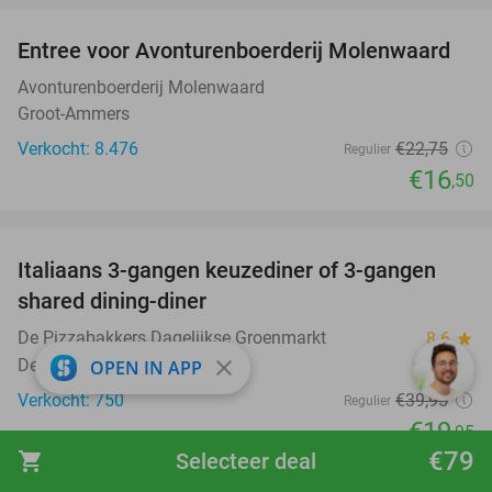
Entree voor Avonturenboerderij Molenwaard
27%
Avonturenboerderij Molenwaard
Groot-Ammers
Verkocht: 8.476
€22
,75
Regulier
€16
,50
favorite_border
Italiaans 3-gangen keuzediner of 3-gangen
50%
shared dining-diner
De Pizzabakkers Dagelijkse Groenmarkt
8.6
star
Den Haag (10 km)
close
OPEN IN APP
Verkocht: 750
€39
,95
Regulier
€19
,95
€79
shopping_cart
Selecteer deal
favorite_border