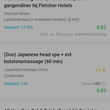
gangendiner bij Fletcher Hotels
Fletcher Hotels
Leidschendam (+ meerdere locaties) (6 km)
€45
Verkocht: 17.900
Excl. ca. €3 p.p.p.n. toeristenbelasting
favorite_border
(Duo) Japanese head spa + evt.
45%
hotstonemassage (60 min)
Japanese Headspa Clinic
9.5
star
Zoetermeer
Verkocht: 244
€89
Regulier
€49
favorite_border