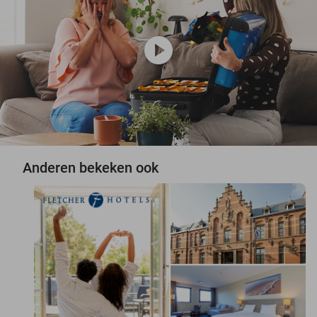
play_circle
Anderen bekeken ook