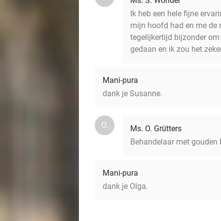
Ms. S. Wonder
Ik heb een hele fijne erva
mijn hoofd had en me de r
tegelijkertijd bijzonder o
gedaan en ik zou het zeke
Mani-pura
dank je Susanne.
O.
Ms. O. Grütters
Behandelaar met gouden ha
Mani-pura
dank je Olga.