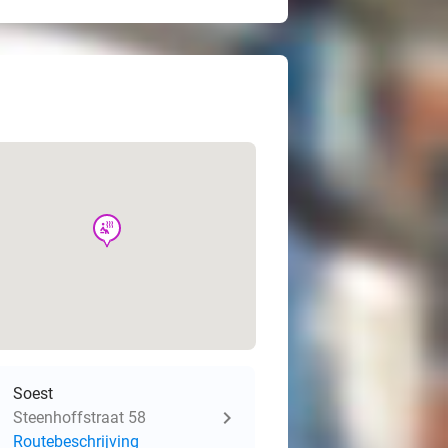
wellness
Soest
Steenhoffstraat 58
Routebeschrijving