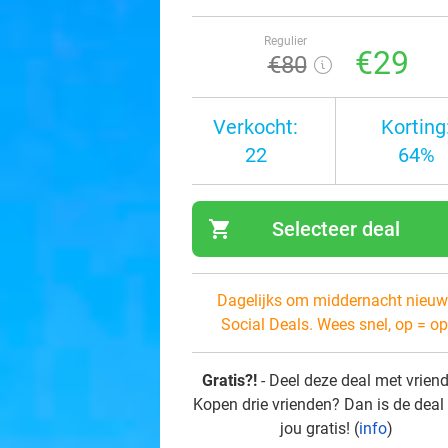
Regulier
€29
€80
Verkocht:
Korting
22
64%
shopping_cart
Selecteer deal
navi
Dagelijks om middernacht nieuw
Social Deals. Wees snel, op = op
Gratis?!
- Deel deze deal met vrien
Kopen drie vrienden? Dan is de deal
jou gratis! (
info
)