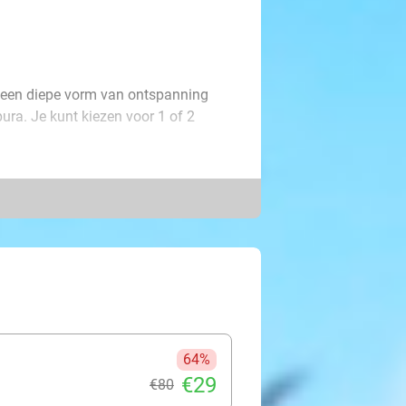
ar een diepe vorm van ontspanning
ura. Je kunt kiezen voor 1 of 2
ten. Tijdens de Cranio-
indweefsel opgespoord en met
el is verbonden met het centrale
id de behandeling eventueel uit met
ning en herstel. Na afloop kun jij de
64%
€29
€80