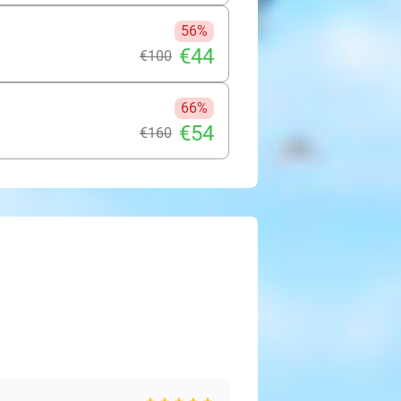
56%
€44
€100
66%
€54
€160