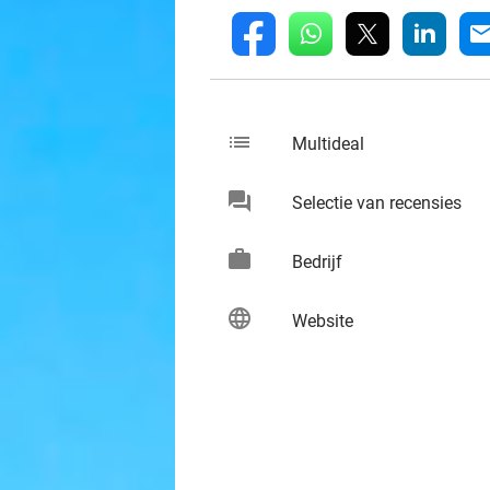
whatsapp
linkedin
fb
mai
list
keybo
Multideal
chat
keybo
Selectie van recensies
work
keybo
Bedrijf
language
keybo
Website