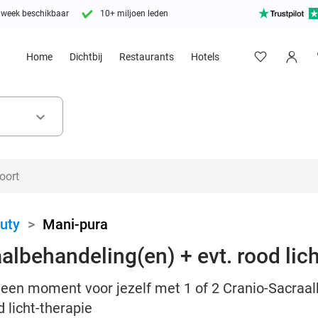
 week beschikbaar
10+ miljoen leden
Home
Dichtbij
Restaurants
Hotels
keyboard_arrow_down
uty
>
Mani-pura
albehandeling(en) + evt. rood lic
 een moment voor jezelf met 1 of 2 Cranio-Sacraal
d licht-therapie