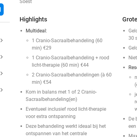
Soest
l
Highlights
Grote
Multideal:
Gel
30 
ard_arrow_right
1 Cranio-Sacraalbehandeling (60
min) €29
Gel
ard_arrow_right
1 Cranio-Sacraalbehandeling + rood
Niet
licht-therapie (60 min) €44
Res
ard_arrow_right
2 Cranio-Sacraalbehandelingen (à 60
n
min) €54
(
ard_arrow_right
Kom in balans met 1 of 2 Cranio-
j
Sacraalbehandeling(en)
r
Eventueel inclusief rood licht-therapie
w
voor extra ontspanning
De 
Deze behandeling werkt ideaal bij het
een
ontspannen van het centrale
Max