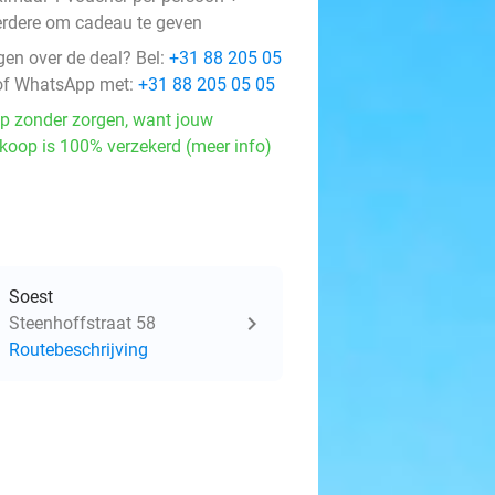
rdere om cadeau te geven
gen over de deal? Bel:
+31 88 205 05
f WhatsApp met:
+31 88 205 05 05
p zonder zorgen, want jouw
koop is 100% verzekerd (meer info)
Soest
Steenhoffstraat 58
Routebeschrijving