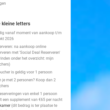
ngen
 kleine letters
dig vanaf moment van aankoop t/m
okt 2026
erveren:
na aankoop online
rveren met 'Social Deal Reserveren'
vinden onder het overzicht:
mijn
chers
)
oucher is geldig voor 1 persoon
 je met 2 personen? Koop dan 2
chers
 reserveringen van enkel 1 persoon
dt een supplement van €65 per nacht
 kamer
(dit bedrag is ter plaatse te