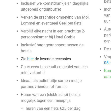
bet
Inclusief welkomstdrankje en dagelijks
uitgebreid ontbijtbuffet
Inc
van
Verken de prachtige omgeving van Mol,
uur
Lommel en eventueel Geel per fiets!
Aut
Verblijf elke nacht in een prachtige 2-
par
persoonskamer bij Hotel Corbie
gep
Inclusief bagagetransport tussen de
De 
hotels
Vra
Zie
hier
de lovende recensies
05
o
Ga er even tussenuit en geniet van een
Koo
mini-vakantie!
aan
Ideaal als actief uitje samen met je
partner, vrienden of familie
Huren van een (elektrische) fiets is
mogelijk tegen een meerprijs:
huren van een fiets €25 per dag