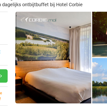
dagelijks ontbijtbuffet bij Hotel Corbie
:
gate_next
e
!