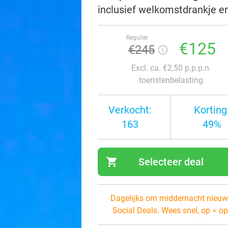
inclusief welkomstdrankje en 
Regulier
€125
€245
Excl. ca. €2,50 p.p.p.n.
toeristenbelasting
Verkocht:
Korting
163
49%
shopping_cart
Selecteer deal
navi
Dagelijks om middernacht nieuw
Social Deals. Wees snel, op = op