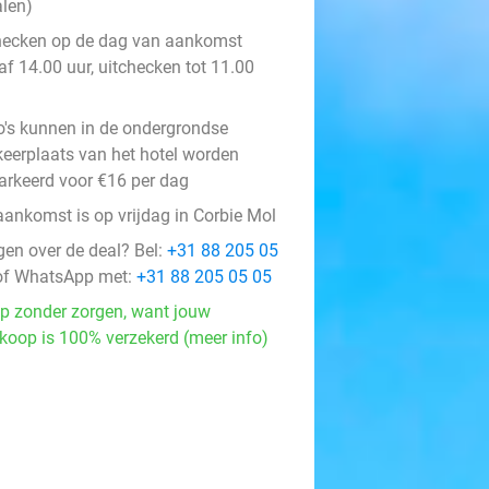
alen)
hecken op de dag van aankomst
af 14.00 uur, uitchecken tot 11.00
o's kunnen in de ondergrondse
keerplaats van het hotel worden
arkeerd voor €16 per dag
aankomst is op vrijdag in Corbie Mol
gen over de deal? Bel:
+31 88 205 05
f WhatsApp met:
+31 88 205 05 05
p zonder zorgen, want jouw
koop is 100% verzekerd (meer info)