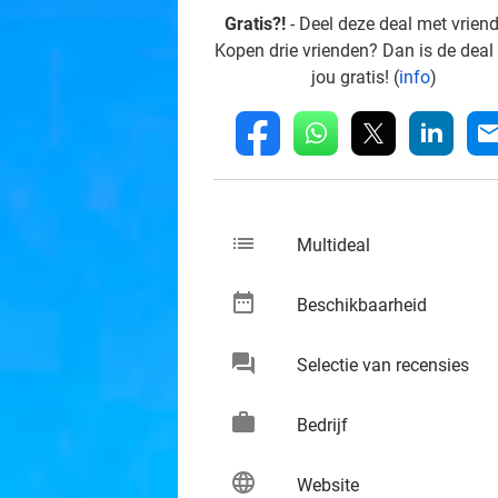
Gratis?!
- Deel deze deal met vrien
Kopen drie vrienden? Dan is de deal
jou gratis! (
info
)
whatsapp
linkedin
fb
mai
list
keybo
Multideal
date_range
keybo
Beschikbaarheid
chat
keybo
Selectie van recensies
work
keybo
Bedrijf
language
keybo
Website