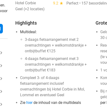
Hotel Corbie
9.2
star
Perfect • 157 beoordeli
den.
Geel (+2 locaties)
 voor
Highlights
Grote
l
Multideal:
Gel
30 
3-daags fietsarrangement met 2
overnachtingen + welkomstdrankje +
Res
ontbijtbuffet €125
rese
ard_arrow_right
(te 
4-daags fietsarrangement met 3
vou
overnachtingen + welkomstdrankje +
ard_arrow_right
ontbijtbuffet €183
1 v
Compleet 3- of 4-daags
Kom
ard_arrow_right
fietsarrangement inclusief
vou
overnachtingen bij Hotel Corbie in Mol,
ard_arrow_right
Bij
Lommel en eventueel Geel
gel
Zie
hier
de inhoud van de multideals
per
ard_arrow_right