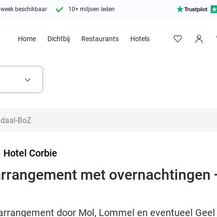
 week beschikbaar
10+ miljoen leden
Home
Dichtbij
Restaurants
Hotels
keyboard_arrow_down
>
Hotel Corbie
tsarrangement met overnachtingen
tsarrangement door Mol, Lommel en eventueel Geel