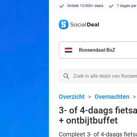
Ontdek 15.000+ deals
7 dagen per
Roosendaal-BoZ
Overzicht
>
Overnachten
3- of 4-daags fie
+ ontbijtbuffet
Compleet 3- of 4-daags fie