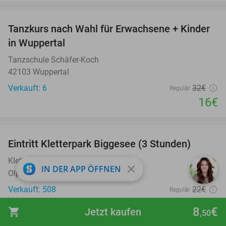
favorite_border
Tanzkurs nach Wahl für Erwachsene + Kinder
50%
in Wuppertal
Tanzschule Schäfer-Koch
42103 Wuppertal
Verkauft: 6
32€
Regulär
16€
favorite_border
Eintritt Kletterpark Biggesee (3 Stunden)
32%
Kletterpark Biggesee
9.6
star
close
IN DER APP ÖFFNEN
Olpe
Verkauft: 508
22€
Regulär
14
€
,90
8
€
shopping_cart
Jetzt kaufen
,50
favorite_border