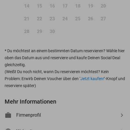
14
15
16
17
18
19
20
21
22
23
24
25
26
27
28
29
30
*
Du möchtest an einem bestimmten Datum reservieren? Wähle hier
oben das Datum aus und reserviere und kaufe Deinen Social Deal
gleichzeitig.
(Weißt Du noch nicht, wann Du reservieren möchtest? Kein
Problem: Erwirb Deinen Voucher über den ‘
Jetzt kaufen!
’-Knopf und
reserviere später)
Mehr Informationen
Firmenprofil