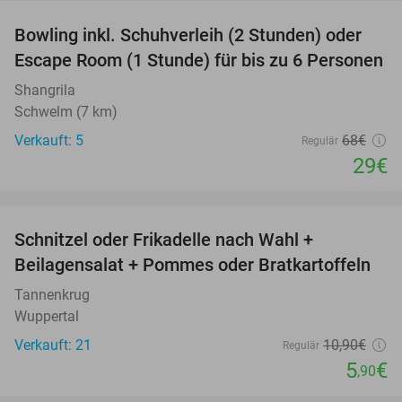
Bowling inkl. Schuhverleih (2 Stunden) oder
57%
Escape Room (1 Stunde) für bis zu 6 Personen
Shangrila
Schwelm (7 km)
Verkauft: 5
68€
Regulär
29€
favorite_border
Schnitzel oder Frikadelle nach Wahl +
46%
Beilagensalat + Pommes oder Bratkartoffeln
Tannenkrug
Wuppertal
Verkauft: 21
10
,90
€
Regulär
5
€
,90
favorite_border