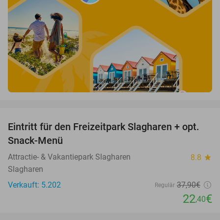
favorite_border
Eintritt für den Freizeitpark Slagharen + opt.
41%
Snack-Menü
Attractie- & Vakantiepark Slagharen
8.8
star
Slagharen
Verkauft: 5.202
37
,90
€
Regulär
22
€
,40
favorite_border