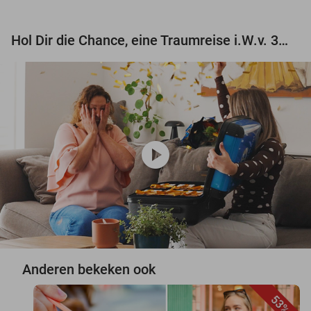
Hol Dir die Chance, eine Traumreise i.W.v. 3.000 € zu gewinnen!
play_circle
Anderen bekeken ook
53%