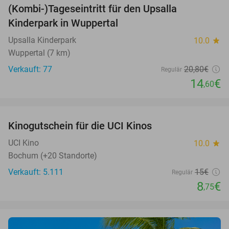
(Kombi-)Tageseintritt für den Upsalla
30%
Kinderpark in Wuppertal
Upsalla Kinderpark
10.0
star
Wuppertal (7 km)
Verkauft: 77
20
,80
€
Regulär
14
€
,60
favorite_border
Kinogutschein für die UCI Kinos
42%
UCI Kino
10.0
star
Bochum (+20 Standorte)
Verkauft: 5.111
15€
Regulär
8
€
,75