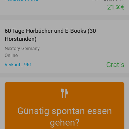
21
€
,50
favorite_border
60 Tage Hörbücher und E-Books (30
Hörstunden)
Nextory Germany
Online
Gratis
Verkauft: 961
Günstig spontan essen
gehen?