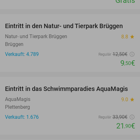
Gratis
favorite_border
Eintritt in den Natur- und Tierpark Brüggen
24%
Natur- und Tierpark Brüggen
8.8
star
Brüggen
Verkauft: 4.789
12
,50
€
Regulär
9
€
,50
favorite_border
Eintritt in das Schwimmparadies AquaMagis
35%
AquaMagis
9.0
star
Plettenberg
Verkauft: 1.676
33
,90
€
Regulär
21
€
,90
favorite_border