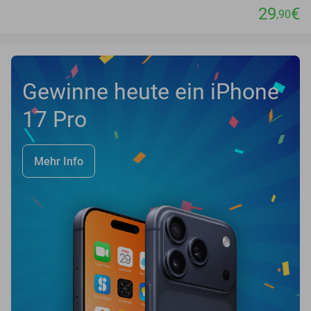
29
€
,90
Gewinne heute ein iPhone
17 Pro
Mehr Info