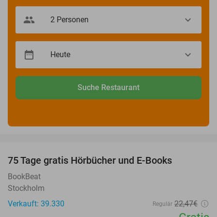
Suche Restaurant
favorite_border
100%
75 Tage gratis Hörbücher und E-Books
BookBeat
Stockholm
Verkauft: 39.330
22
,47
€
Regulär