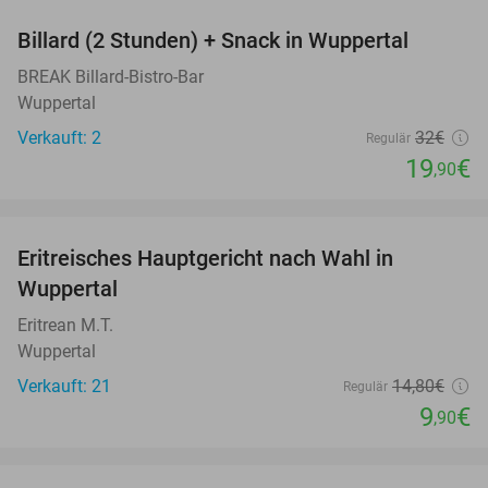
Billard (2 Stunden) + Snack in Wuppertal
38%
BREAK Billard-Bistro-Bar
Wuppertal
Verkauft: 2
32€
Regulär
19
€
,90
favorite_border
Eritreisches Hauptgericht nach Wahl in
33%
Wuppertal
Eritrean M.T.
Wuppertal
Verkauft: 21
14
,80
€
Regulär
9
€
,90
favorite_border