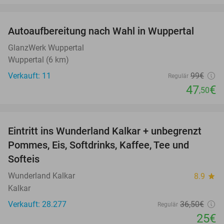
favorite_border
Autoaufbereitung nach Wahl in Wuppertal
52%
GlanzWerk Wuppertal
Wuppertal (6 km)
Verkauft: 11
99€
Regulär
47
€
,50
favorite_border
Eintritt ins Wunderland Kalkar + unbegrenzt
32%
Pommes, Eis, Softdrinks, Kaffee, Tee und
Softeis
Wunderland Kalkar
8.9
star
Kalkar
Verkauft: 28.277
36
,50
€
Regulär
25€