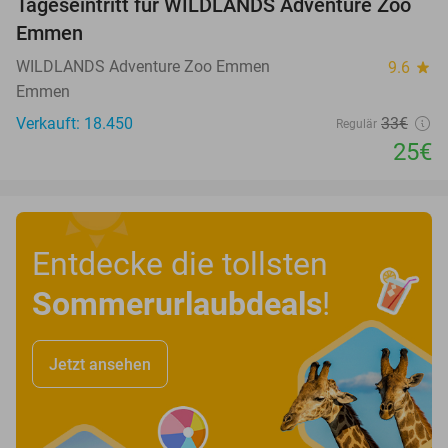
Tageseintritt für WILDLANDS Adventure Zoo
24%
Emmen
WILDLANDS Adventure Zoo Emmen
9.6
star
Emmen
Verkauft: 18.450
33€
Regulär
25€
Entdecke die tollsten
Sommerurlaubdeals
!
Jetzt ansehen