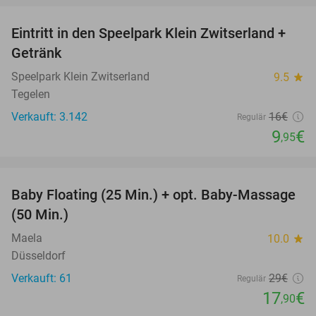
Eintritt in den Speelpark Klein Zwitserland +
38%
Getränk
Speelpark Klein Zwitserland
9.5
star
Tegelen
Verkauft: 3.142
16€
Regulär
9
€
,95
favorite_border
Baby Floating (25 Min.) + opt. Baby-Massage
38%
(50 Min.)
Maela
10.0
star
Düsseldorf
Verkauft: 61
29€
Regulär
17
€
,90