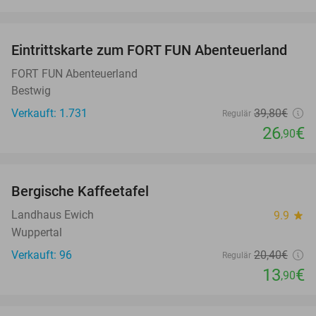
favorite_border
Eintrittskarte zum FORT FUN Abenteuerland
32%
FORT FUN Abenteuerland
Bestwig
Verkauft: 1.731
39
,80
€
Regulär
26
€
,90
favorite_border
Bergische Kaffeetafel
32%
Landhaus Ewich
9.9
star
Wuppertal
Verkauft: 96
20
,40
€
Regulär
13
€
,90
favorite_border