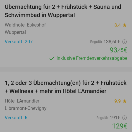
Übernachtung für 2 + Frühstück + Sauna und
33%
Schwimmbad in Wuppertal
Waldhotel Eskeshof
8.4
star
Wuppertal
Verkauft: 207
138
,60
€
Regulär
93
€
,45
Inklusive Fremdenverkehrsabgabe
favorite_border
1, 2 oder 3 Übernachtung(en) für 2 + Frühstück
32%
NEW
+ Wellness + mehr im Hôtel L'Amandier
TODAY
Hôtel L'Amandier
9.9
star
Libramont-Chevigny
Verkauft: 6
191€
Regulär
129€