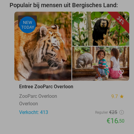
Populair bij mensen uit Bergisches Land:
34%
NEW
TODAY
favorite_border
Entree ZooParc Overloon
ZooParc Overloon
9.7
star
Overloon
Verkocht: 413
€25
Regulier
€16
,50