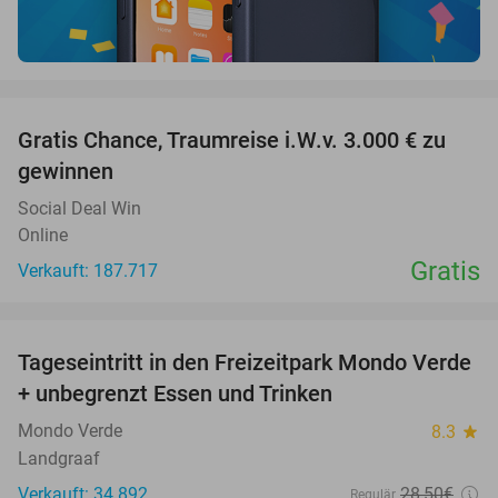
favorite_border
Gratis Chance, Traumreise i.W.v. 3.000 € zu
gewinnen
Social Deal Win
Online
Gratis
Verkauft: 187.717
favorite_border
Tageseintritt in den Freizeitpark Mondo Verde
25%
+ unbegrenzt Essen und Trinken
Mondo Verde
8.3
star
Landgraaf
Verkauft: 34.892
28
,50
€
Regulär