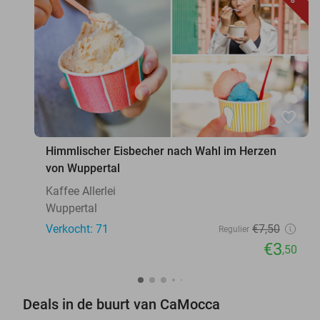
favorite_border
Himmlischer Eisbecher nach Wahl im Herzen
von Wuppertal
Kaffee Allerlei
Wuppertal
Verkocht: 71
€7
,50
Regulier
€3
,50
Deals in de buurt van CaMocca