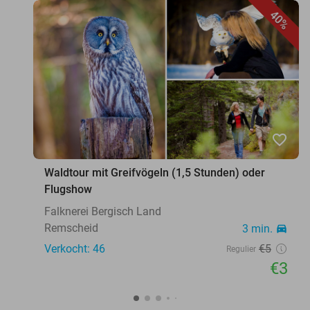
40%
favorite_border
Waldtour mit Greifvögeln (1,5 Stunden) oder
Flugshow
Falknerei Bergisch Land
Remscheid
3 min.
directions_car
Verkocht: 46
€5
Regulier
€3