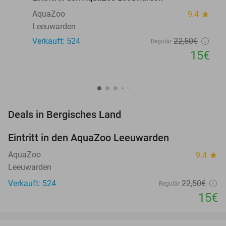
AquaZoo
9.4
star
Leeuwarden
Verkauft: 524
22
,50
€
Regulär
15€
favorite_border
Deals in Bergisches Land
Eintritt in den AquaZoo Leeuwarden
33%
NEW
TODAY
AquaZoo
9.4
star
Leeuwarden
Verkauft: 524
22
,50
€
Regulär
15€
favorite_border