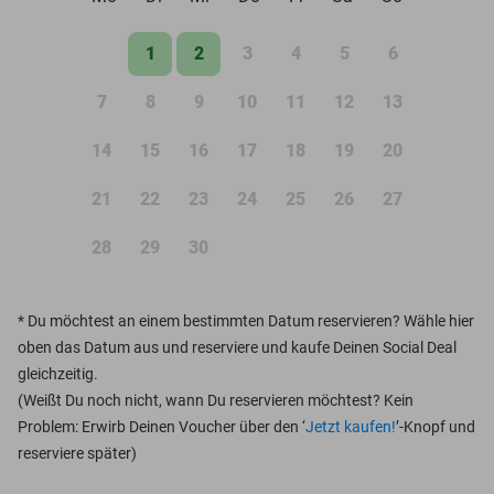
1
2
3
4
5
6
7
8
9
10
11
12
13
14
15
16
17
18
19
20
21
22
23
24
25
26
27
28
29
30
*
Du möchtest an einem bestimmten Datum reservieren? Wähle hier
oben das Datum aus und reserviere und kaufe Deinen Social Deal
gleichzeitig.
(Weißt Du noch nicht, wann Du reservieren möchtest? Kein
Problem: Erwirb Deinen Voucher über den ‘
Jetzt kaufen!
’-Knopf und
reserviere später)