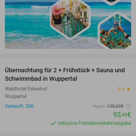
favorite_border
Übernachtung für 2 + Frühstück + Sauna und
33%
Schwimmbad in Wuppertal
Waldhotel Eskeshof
8.4
star
Wuppertal
Verkauft: 206
138
,60
€
Regulär
93
€
,45
Inklusive Fremdenverkehrsabgabe
favorite_border