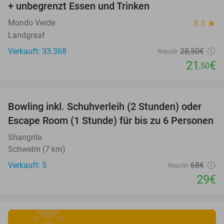
+ unbegrenzt Essen und Trinken
Mondo Verde
8.3
star
Landgraaf
Verkauft: 33.368
28
,50
€
Regulär
21
€
,50
favorite_border
Bowling inkl. Schuhverleih (2 Stunden) oder
57%
Escape Room (1 Stunde) für bis zu 6 Personen
Shangrila
Schwelm (7 km)
Verkauft: 5
68€
Regulär
29€