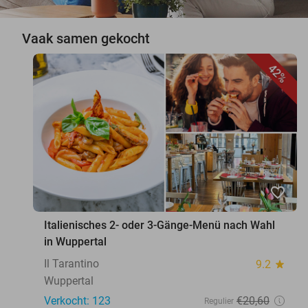
Vaak samen gekocht
42%
favorite_border
Italienisches 2- oder 3-Gänge-Menü nach Wahl
in Wuppertal
Il Tarantino
9.2
star
Wuppertal
Verkocht: 123
€20
,60
Regulier