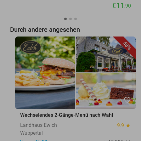
€11
,90
Durch andere angesehen
48%
favorite_border
Wechselendes 2-Gänge-Menü nach Wahl
Landhaus Ewich
9.9
star
Wuppertal