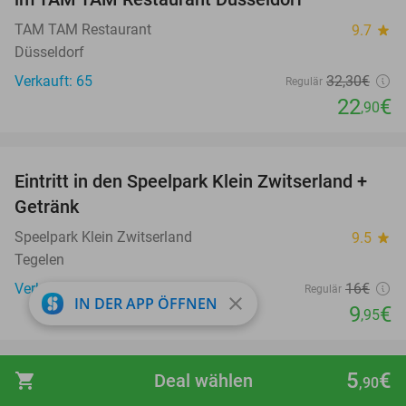
TAM TAM Restaurant
9.7
star
Düsseldorf
Verkauft: 65
32
,30
€
Regulär
22
€
,90
favorite_border
Eintritt in den Speelpark Klein Zwitserland +
38%
Getränk
Speelpark Klein Zwitserland
9.5
star
Tegelen
Verkauft: 2.946
16€
Regulär
close
IN DER APP ÖFFNEN
9
€
,95
favorite_border
5
€
shopping_cart
Deal wählen
,90
Baby Floating (25 Min.) + opt. Baby-Massage
38%