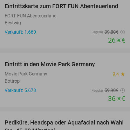
Eintrittskarte zum FORT FUN Abenteuerland
32%
FORT FUN Abenteuerland
Bestwig
Verkauft: 1.660
39
,80
€
Regulär
26
€
,90
favorite_border
Eintritt in den Movie Park Germany
38%
Movie Park Germany
9.4
star
Bottrop
Verkauft: 5.673
59
,90
€
Regulär
36
€
,90
favorite_border
Pediküre, Headspa oder Aquafacial nach Wahl
34%