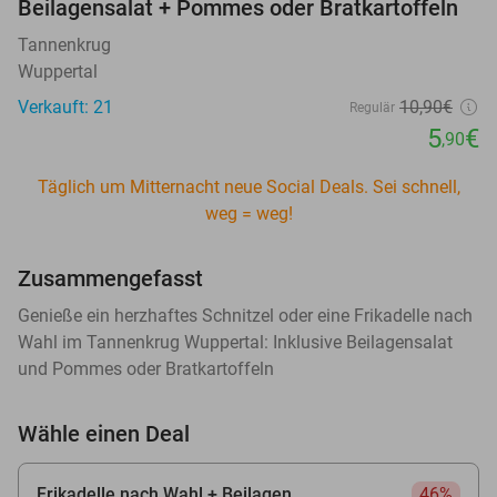
Beilagensalat + Pommes oder Bratkartoffeln
Tannenkrug
Wuppertal
Verkauft: 21
10
,90
€
Regulär
5
€
,90
Täglich um Mitternacht neue Social Deals. Sei schnell,
weg = weg!
Zusammengefasst
Genieße ein herzhaftes Schnitzel oder eine Frikadelle nach
Wahl im Tannenkrug Wuppertal: Inklusive Beilagensalat
und Pommes oder Bratkartoffeln
Wähle einen Deal
Frikadelle nach Wahl + Beilagen
46%