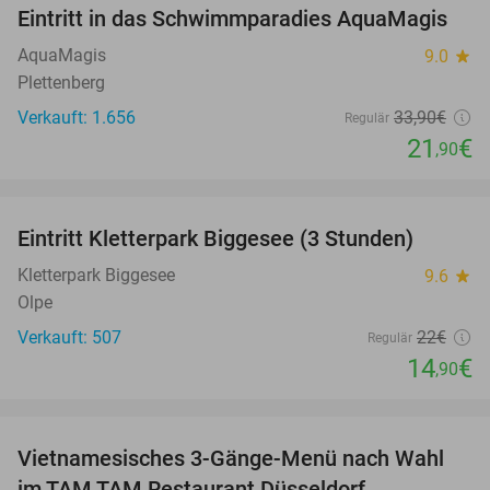
Eintritt in das Schwimmparadies AquaMagis
35%
AquaMagis
9.0
star
Plettenberg
Verkauft: 1.656
33
,90
€
Regulär
21
€
,90
favorite_border
Eintritt Kletterpark Biggesee (3 Stunden)
32%
Kletterpark Biggesee
9.6
star
Olpe
Verkauft: 507
22€
Regulär
14
€
,90
favorite_border
Vietnamesisches 3-Gänge-Menü nach Wahl
29%
im TAM TAM Restaurant Düsseldorf