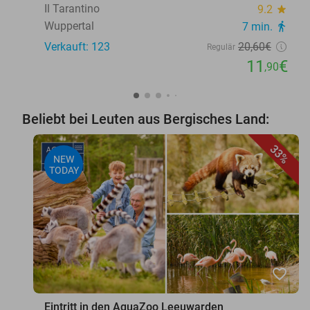
Il Tarantino
9.2
star
Wuppertal
7 min.
directions_walk
Verkauft: 123
20
,60
€
Regulär
11
€
,90
Beliebt bei Leuten aus Bergisches Land:
33%
NEW
TODAY
favorite_border
Eintritt in den AquaZoo Leeuwarden