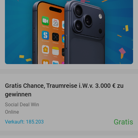
favorite_border
Gratis Chance, Traumreise i.W.v. 3.000 € zu
gewinnen
Social Deal Win
Online
Gratis
Verkauft: 185.203
favorite_border