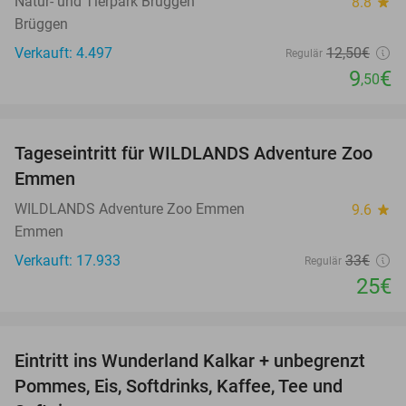
Natur- und Tierpark Brüggen
8.8
star
Brüggen
Verkauft: 4.497
12
,50
€
Regulär
9
€
,50
favorite_border
Tageseintritt für WILDLANDS Adventure Zoo
24%
Emmen
WILDLANDS Adventure Zoo Emmen
9.6
star
Emmen
Verkauft: 17.933
33€
Regulär
25€
favorite_border
Eintritt ins Wunderland Kalkar + unbegrenzt
32%
Pommes, Eis, Softdrinks, Kaffee, Tee und