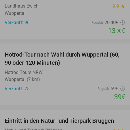
Landhaus Ewich
9.9
star
Wuppertal
Verkauft: 96
20
,40
€
Regulär
13
€
,90
favorite_border
Hotrod-Tour nach Wahl durch Wuppertal (60,
34%
90 oder 120 Minuten)
Hotrod Tours NRW
Wuppertal (7 km)
Verkauft: 25
59€
Regulär
39€
favorite_border
Eintritt in den Natur- und Tierpark Brüggen
24%