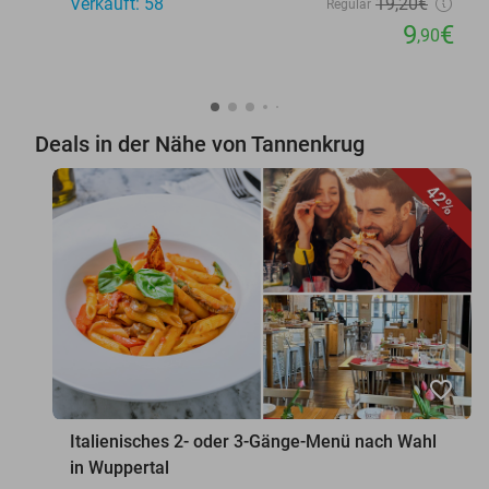
Verkauft: 58
19
,20
€
Regulär
9
€
,90
Deals in der Nähe von Tannenkrug
42%
favorite_border
Italienisches 2- oder 3-Gänge-Menü nach Wahl
in Wuppertal