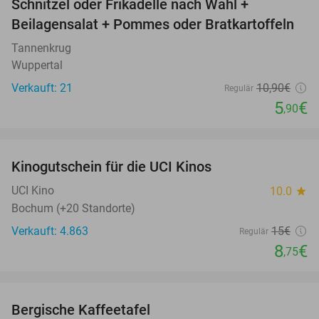
Schnitzel oder Frikadelle nach Wahl +
46%
Beilagensalat + Pommes oder Bratkartoffeln
Tannenkrug
Wuppertal
Verkauft: 21
10
,90
€
Regulär
5
€
,90
favorite_border
Kinogutschein für die UCI Kinos
42%
UCI Kino
10.0
star
Bochum (+20 Standorte)
Verkauft: 4.863
15€
Regulär
8
€
,75
favorite_border
Bergische Kaffeetafel
32%