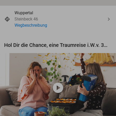
Wuppertal
Steinbeck 46
Wegbeschreibung
Hol Dir die Chance, eine Traumreise i.W.v. 3.000 € zu gewinnen!
play_circle