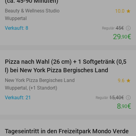
(ca. 45-90 Minuten)
Beauty & Wellness Studio
10.0
star
Wuppertal
Verkauft: 8
45€
Regulär
29
€
,90
favorite_border
Pizza nach Wahl (26 cm) + 1 Softgetränk (0,5
42%
l) bei New York Pizza Bergisches Land
New York Pizza Bergisches Land
9.6
star
Wuppertal, (+1 Standort)
Verkauft: 21
15
,40
€
Regulär
8
€
,90
favorite_border
Tageseintritt in den Freizeitpark Mondo Verde
25%