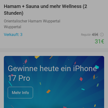
Hamam + Sauna und mehr Wellness (2
31%
Stunden)
Orientalischer Hamam Wuppertal
Wuppertal
Verkauft: 3
45€
Regulär
31€
Gewinne heute ein iPhone
17 Pro
Mehr Info