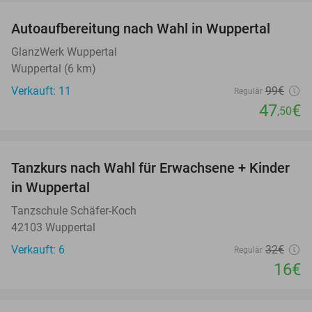
Autoaufbereitung nach Wahl in Wuppertal
52%
GlanzWerk Wuppertal
Wuppertal (6 km)
Verkauft: 11
99€
Regulär
47
€
,50
favorite_border
Tanzkurs nach Wahl für Erwachsene + Kinder
50%
in Wuppertal
Tanzschule Schäfer-Koch
42103 Wuppertal
Verkauft: 6
32€
Regulär
16€
favorite_border