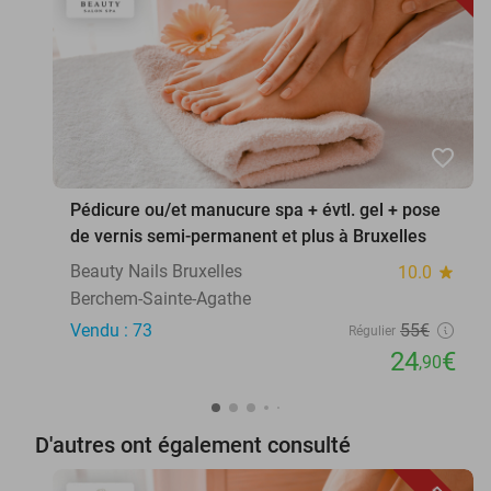
favorite_border
Pédicure ou/et manucure spa + évtl. gel + pose
de vernis semi-permanent et plus à Bruxelles
Beauty Nails Bruxelles
10.0
star
Berchem-Sainte-Agathe
Vendu : 73
55€
Régulier
24
€
,90
D'autres ont également consulté