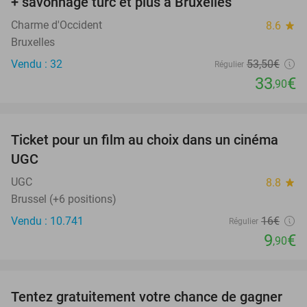
+ savonnage turc et plus à Bruxelles
Charme d'Occident
8.6
star
Bruxelles
Vendu : 32
53
,50
€
Régulier
33
€
,90
favorite_border
Ticket pour un film au choix dans un cinéma
38%
UGC
UGC
8.8
star
Brussel (+6 positions)
Vendu : 10.741
16€
Régulier
9
€
,90
favorite_border
Tentez gratuitement votre chance de gagner