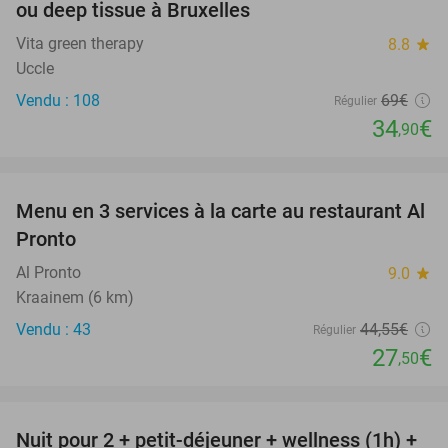
ou deep tissue à Bruxelles
Vita green therapy
8.8
star
Uccle
Vendu : 108
69€
Régulier
34
€
,90
favorite_border
Menu en 3 services à la carte au restaurant Al
38%
Pronto
Al Pronto
9.0
star
Kraainem (6 km)
Vendu : 43
44
,55
€
Régulier
27
€
,50
favorite_border
Nuit pour 2 + petit-déjeuner + wellness (1h) +
55%