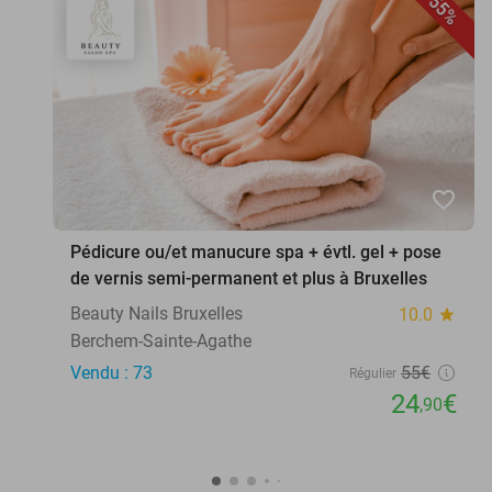
55%
favorite_border
Pédicure ou/et manucure spa + évtl. gel + pose
de vernis semi-permanent et plus à Bruxelles
Beauty Nails Bruxelles
10.0
star
Berchem-Sainte-Agathe
Vendu : 73
55€
Régulier
24
€
,90