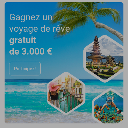
Gagnez un
voyage de rêve
gratuit
de 3.000 €
Participez!