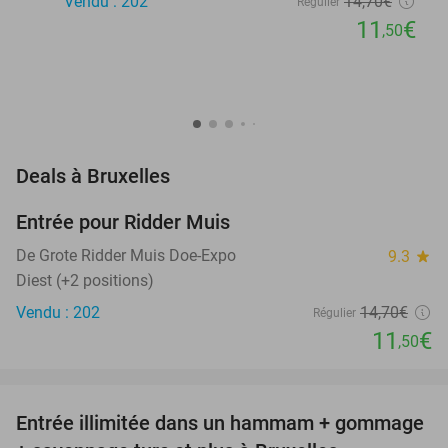
Vendu : 202
14
,70
€
Régulier
11
€
,50
favorite_border
Deals à Bruxelles
Entrée pour Ridder Muis
22%
NEW
TODAY
De Grote Ridder Muis Doe-Expo
9.3
star
Diest (+2 positions)
Vendu : 202
14
,70
€
Régulier
11
€
,50
favorite_border
Entrée illimitée dans un hammam + gommage
37%