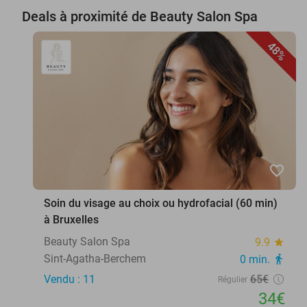
Deals à proximité de Beauty Salon Spa
48%
favorite_border
Soin du visage au choix ou hydrofacial (60 min)
à Bruxelles
Beauty Salon Spa
9.9
star
Sint-Agatha-Berchem
0 min.
directions_walk
Vendu : 11
65€
Régulier
34€