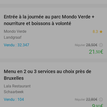
favorite_border
Entrée à la journée au parc Mondo Verde +
25%
nourriture et boissons à volonté
Mondo Verde
8.3
star
Landgraaf
Vendu : 32.347
28
,50
€
Régulier
21
€
,50
favorite_border
Menu en 2 ou 3 services au choix près de
57%
Bruxelles
Lala Restaurant
Schaarbeek
Vendu : 104
22
,80
€
Régulier
9
€
,90