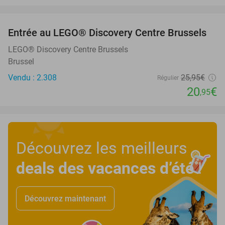
favorite_border
Entrée au LEGO® Discovery Centre Brussels
19%
LEGO® Discovery Centre Brussels
Brussel
Vendu : 2.308
25
,95
€
Régulier
20
€
,95
Découvrez les meilleurs
deals des vacances d’été
!
Découvrez maintenant