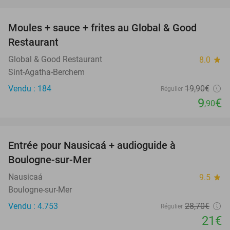
favorite_border
Moules + sauce + frites au Global & Good
50%
Restaurant
Global & Good Restaurant
8.0
star
Sint-Agatha-Berchem
Vendu : 184
19
,90
€
Régulier
9
€
,90
favorite_border
Entrée pour Nausicaá + audioguide à
27%
Boulogne-sur-Mer
Nausicaá
9.5
star
Boulogne-sur-Mer
Vendu : 4.753
28
,70
€
Régulier
21€