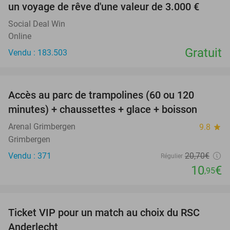
un voyage de rêve d'une valeur de 3.000 €
Social Deal Win
Online
Gratuit
Vendu : 183.503
favorite_border
Accès au parc de trampolines (60 ou 120
47%
minutes) + chaussettes + glace + boisson
Arenal Grimbergen
9.8
star
Grimbergen
Vendu : 371
20
,70
€
Régulier
10
€
,95
favorite_border
Ticket VIP pour un match au choix du RSC
70%
Anderlecht