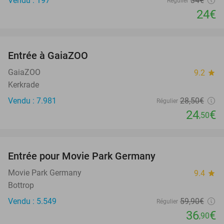
Vendu : 197
34€
Régulier
24€
favorite_border
Entrée à GaiaZOO
14%
GaiaZOO
9.2
star
Kerkrade
Vendu : 7.981
28
,50
€
Régulier
24
€
,50
favorite_border
Entrée pour Movie Park Germany
38%
Movie Park Germany
9.4
star
Bottrop
Vendu : 5.549
59
,90
€
Régulier
36
€
,90