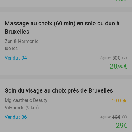
favorite_border
Massage au choix (60 min) en solo ou duo à
42%
Bruxelles
Zen & Harmonie
Ixelles
Vendu : 94
50€
Régulier
28
€
,90
favorite_border
Soin du visage au choix près de Bruxelles
52%
Mg Aesthetic Beauty
10.0
star
Vilvoorde (9 km)
Vendu : 36
60€
Régulier
29€