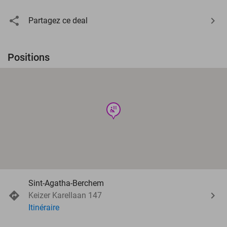
Partagez ce deal
Positions
wellness
Sint-Agatha-Berchem
Keizer Karellaan 147
Itinéraire