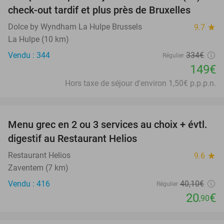
check-out tardif et plus près de Bruxelles
Dolce by Wyndham La Hulpe Brussels
9.7
star
La Hulpe (10 km)
Vendu : 344
334€
Régulier
149€
Hors taxe de séjour d'environ 1,50€ p.p.p.n.
favorite_border
Menu grec en 2 ou 3 services au choix + évtl.
48%
digestif au Restaurant Helios
Restaurant Helios
9.6
star
Zaventem (7 km)
Vendu : 416
40
,10
€
Régulier
20
€
,90