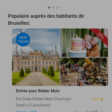
Populaire auprès des habitants de
Bruxelles:
22%
NEW
TODAY
favorite_border
Entrée pour Ridder Muis
De Grote Ridder Muis Doe-Expo
9.3
star
Diest (+2 positions)