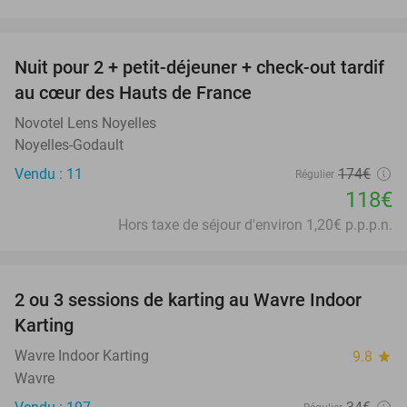
favorite_border
Nuit pour 2 + petit-déjeuner + check-out tardif
32%
au cœur des Hauts de France
Novotel Lens Noyelles
Noyelles-Godault
Vendu : 11
174€
Régulier
118€
Hors taxe de séjour d'environ 1,20€ p.p.p.n.
favorite_border
2 ou 3 sessions de karting au Wavre Indoor
29%
Karting
Wavre Indoor Karting
9.8
star
Wavre