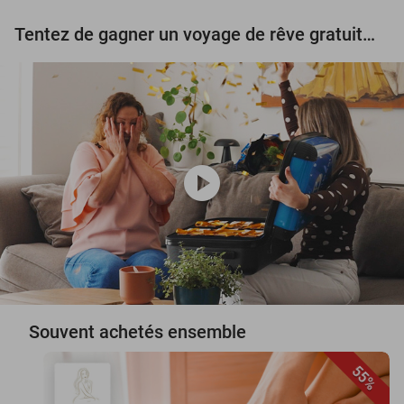
Tentez de gagner un voyage de rêve gratuit d'une valeur de 3.000 € !
play_circle
Souvent achetés ensemble
55%