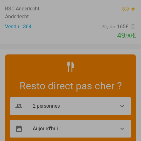
RSC Anderlecht
8.9
star
Anderlecht
Vendu : 364
165€
Régulier
49
€
,90
Resto direct pas cher ?