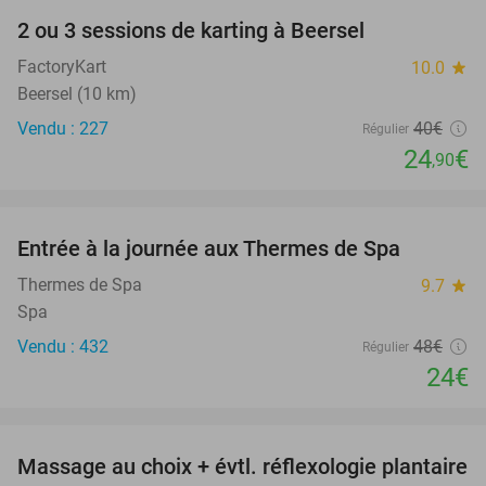
2 ou 3 sessions de karting à Beersel
38%
FactoryKart
10.0
star
Beersel (10 km)
Vendu : 227
40€
Régulier
24
€
,90
favorite_border
Entrée à la journée aux Thermes de Spa
50%
Thermes de Spa
9.7
star
Spa
Vendu : 432
48€
Régulier
24€
favorite_border
Massage au choix + évtl. réflexologie plantaire
49%