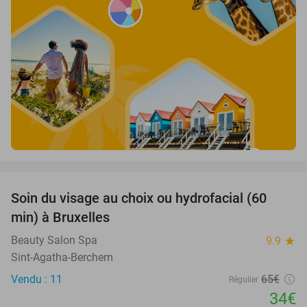
favorite_border
Soin du visage au choix ou hydrofacial (60
48%
min) à Bruxelles
Beauty Salon Spa
9.9
star
Sint-Agatha-Berchem
Vendu : 11
65€
Régulier
34€