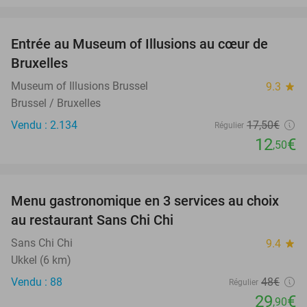
favorite_border
Entrée au Museum of Illusions au cœur de
29%
Bruxelles
Museum of Illusions Brussel
9.3
star
Brussel / Bruxelles
Vendu : 2.134
17
,50
€
Régulier
12
€
,50
favorite_border
Menu gastronomique en 3 services au choix
38%
au restaurant Sans Chi Chi
Sans Chi Chi
9.4
star
Ukkel (6 km)
Vendu : 88
48€
Régulier
29
€
,90