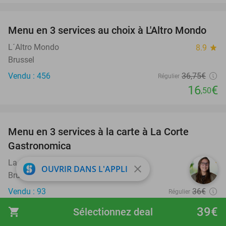
favorite_border
Menu en 3 services au choix à L'Altro Mondo
55%
L´Altro Mondo
8.9
star
Brussel
Vendu : 456
36
,75
€
Régulier
16
€
,50
favorite_border
Menu en 3 services à la carte à La Corte
56%
Gastronomica
La Corte Gastronomica
8.9
star
close
OUVRIR DANS L'APPLI
Bruxelles
Vendu : 93
36€
Régulier
15
€
,90
39€
shopping_cart
Sélectionnez deal
favorite_border