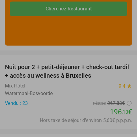
Cherchez Restaurant
favorite_border
Nuit pour 2 + petit-déjeuner + check-out tardif
27%
+ accès au wellness à Bruxelles
Mix Hôtel
9.4
star
Watermaal-Bosvoorde
Vendu : 23
267
,88
€
Régulier
196
€
,10
Hors taxe de séjour d'environ 5,60€ p.p.p.n.
favorite_border