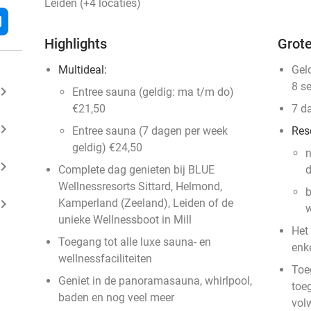
Leiden (+4 locaties)
l
Highlights
Grote
Multideal:
Gel
8 s
ard_arrow_right
Entree sauna (geldig: ma t/m do)
€21,50
7 d
ard_arrow_right
Entree sauna (7 dagen per week
Res
geldig) €24,50
n
ard_arrow_right
Complete dag genieten bij BLUE
d
Wellnessresorts Sittard, Helmond,
b
ard_arrow_right
Kamperland (Zeeland), Leiden of de
w
unieke Wellnessboot in Mill
Het
Toegang tot alle luxe sauna- en
enk
wellnessfaciliteiten
Toeg
Geniet in de panoramasauna, whirlpool,
toe
baden en nog veel meer
vol