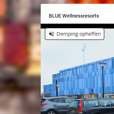
BLUE Wellnessresorts
Demping opheffen
volume_off