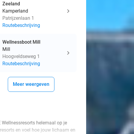
Zeeland
Kamperland
Patrijzenlaan 1
Routebeschrijving
Wellnessboot Mill
Mill
Hoogveldseweg 1
Routebeschrijving
Meer weergeven
 Wellnessresorts helemaal op je
ssresorts en voel hoe jouw lichaam en