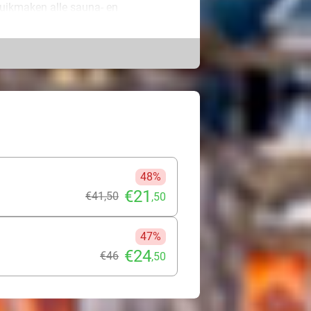
ruikmaken alle sauna- en
kker af in het zwembad en droom even
ht schijnt. Bubbel deze zomer in de
 en ontspan op een comfortabel
nd (Zeeland), Sittard, het
ot in Mill. Maak er een totale
 de avond en ervaar hoe de rust en
t je hoe dan ook als herboren!
48%
€21
€41
,50
,50
47%
€24
€46
,50