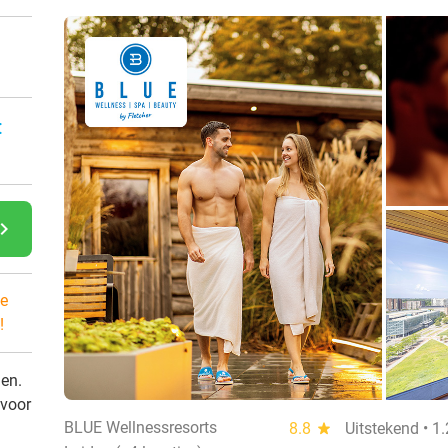
:
gate_next
e
!
den.
 voor
BLUE Wellnessresorts
8.8
star
Uitstekend • 1