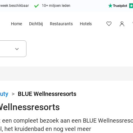
 week beschikbaar
10+ miljoen leden
Home
Dichtbij
Restaurants
Hotels
keyboard_arrow_down
uty
>
BLUE Wellnessresorts
Wellnessresorts
 een compleet bezoek aan een BLUE Wellnessresort
, het kruidenbad en nog veel meer