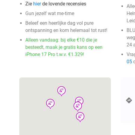
Zie
hier
de lovende recensies
All
Gun jezelf wat me-time
Hel
Leid
Beleef een heerlijke dag vol pure
ontspanning en kom helemaal tot rust!
BLU
weg
Alleen vandaag: bij elke €10 die je
24 
besteedt, maak je gratis kans op een
iPhone 17 Pro t.w.v. €1.329!
Vra
05
o
wellness
wellness
wellness
wellness
wellness