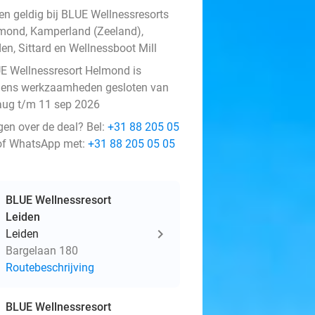
een geldig bij BLUE Wellnessresorts
mond, Kamperland (Zeeland),
en, Sittard en Wellnessboot Mill
E Wellnessresort Helmond is
ens werkzaamheden gesloten van
aug t/m 11 sep 2026
gen over de deal? Bel:
+31 88 205 05
f WhatsApp met:
+31 88 205 05 05
BLUE Wellnessresort
Leiden
Leiden
Bargelaan 180
Routebeschrijving
BLUE Wellnessresort