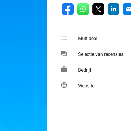
whatsapp
linkedin
fb
mai
list
keybo
Multideal
chat
keybo
Selectie van recensies
work
keybo
Bedrijf
language
keybo
Website