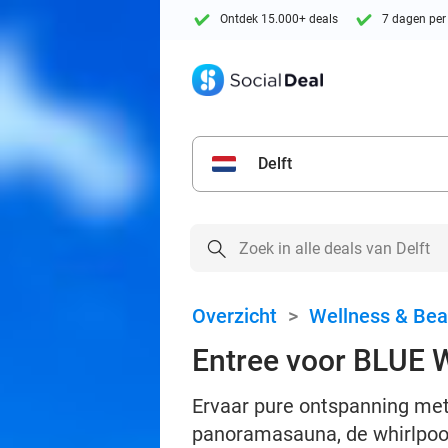
Ontdek 15.000+ deals
7 dagen per
Delft
Overzicht
>
Wellness & Bea
Entree voor BLUE 
Ervaar pure ontspanning met
panoramasauna, de whirlpool