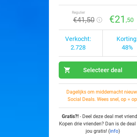
Regulier
€21
€41
,50
,50
Verkocht:
Korting
2.728
48%
shopping_cart
Selecteer deal
navi
Dagelijks om middernacht nieuw
Social Deals. Wees snel, op = op
Gratis?!
- Deel deze deal met vrien
Kopen drie vrienden? Dan is de deal
jou gratis! (
info
)