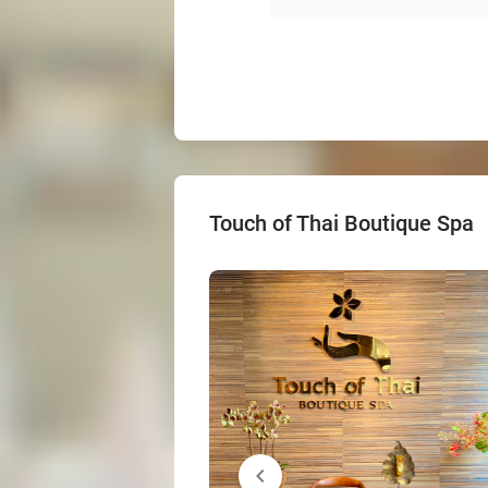
Touch of Thai Boutique Spa
chevron_left