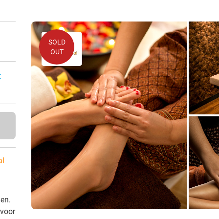
SOLD
OUT
:
al
den.
 voor