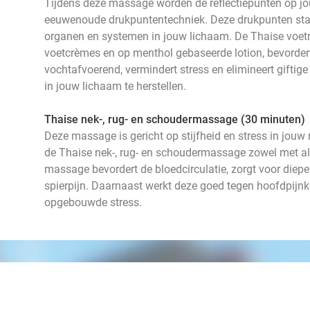
Tijdens deze massage worden de reflectiepunten op j
eeuwenoude drukpuntentechniek. Deze drukpunten staa
organen en systemen in jouw lichaam. De Thaise voe
voetcrèmes en op menthol gebaseerde lotion, bevordert 
vochtafvoerend, vermindert stress en elimineert giftige
in jouw lichaam te herstellen.
Thaise nek-, rug- en schoudermassage (30 minuten)
Deze massage is gericht op stijfheid en stress in jouw
de Thaise nek-, rug- en schoudermassage zowel met als
massage bevordert de bloedcirculatie, zorgt voor diep
spierpijn. Daarnaast werkt deze goed tegen hoofdpijn
opgebouwde stress.