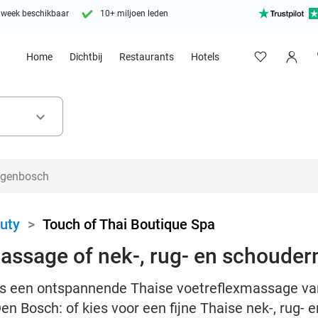
 week beschikbaar
10+ miljoen leden
Home
Dichtbij
Restaurants
Hotels
keyboard_arrow_down
uty
>
Touch of Thai Boutique Spa
assage of nek-, rug- en schoude
ns een ontspannende Thaise voetreflexmassage van
Den Bosch: of kies voor een fijne Thaise nek-, rug