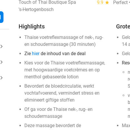
Touch of Thai Boutique Spa
9.9
star
Perfect 
's-Hertogenbosch
l
Highlights
Grote
Thaise voetreflexmassage of nek-, rug-
Gel
en schoudermassage (30 minuten)
14 
ard_arrow_right
Zie
hier
de inhoud van de deal
Gel
ard_arrow_right
Kies voor de Thaise voetreflexmassage,
Res
met hoogwaardige voetcrèmes en op
menthol gebaseerde lotion
ard_arrow_right
r
Bevordert de bloedcirculatie, werkt
S
vochtafvoerend, vermindert stress en
v
elimineert giftige stoffen
b
Of ga voor de Thaise nek-, rug- en
m
schoudermassage
m
Deze massage bevordert de
​Ma