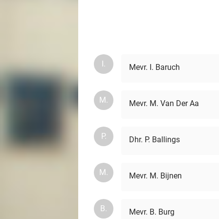
I.
Mevr. I. Baruch
M.
Mevr. M. Van Der Aa
P.
Dhr. P. Ballings
M.
Mevr. M. Bijnen
B.
Mevr. B. Burg