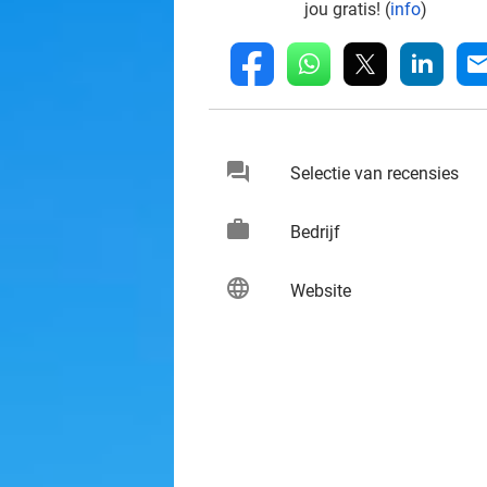
jou gratis! (
info
)
whatsapp
linkedin
fb
mai
chat
keybo
Selectie van recensies
work
keybo
Bedrijf
language
keybo
Website