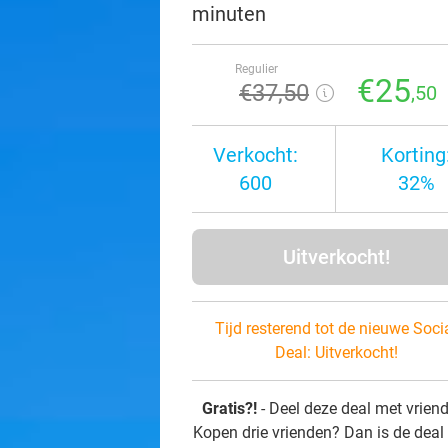
minuten
Regulier
€25
€37
,50
,50
Verkocht:
Korting
600
32%
Uitverkocht!
Tijd resterend tot de nieuwe Soci
Deal:
Uitverkocht!
Gratis?!
- Deel deze deal met vrien
Kopen drie vrienden? Dan is de deal