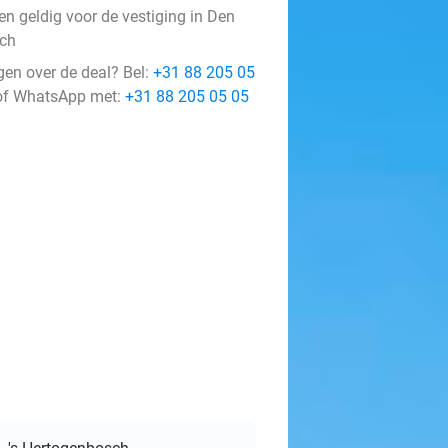
en geldig voor de vestiging in Den
ch
gen over de deal? Bel:
+31 88 205 05
f WhatsApp met:
+31 88 205 05 05