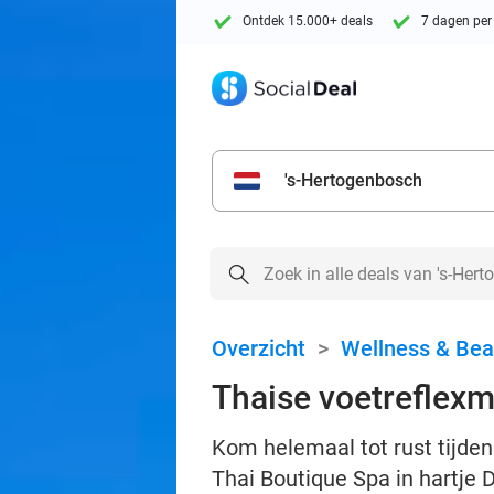
Ontdek 15.000+ deals
7 dagen per
's-Hertogenbosch
Overzicht
>
Wellness & Bea
Thaise voetreflexm
Kom helemaal tot rust tijde
Thai Boutique Spa in hartje 