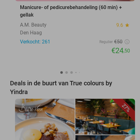
Manicure- of pedicurebehandeling (60 min) +
gellak
A.M. Beauty
9.6
star
Den Haag
Verkocht: 261
€50
Regulier
€24
,50
Deals in de buurt van True colours by
Yindra
27%