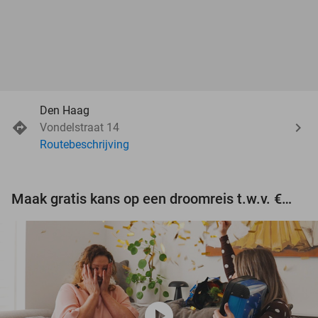
Den Haag
Vondelstraat 14
Routebeschrijving
Maak gratis kans op een droomreis t.w.v. €3.000!
play_circle