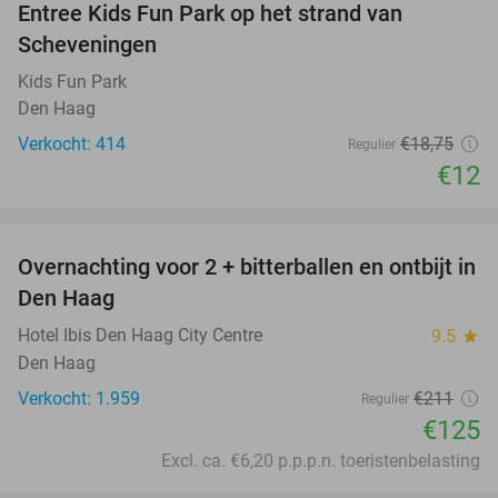
Entree Kids Fun Park op het strand van
36%
Scheveningen
Kids Fun Park
Den Haag
Verkocht: 414
€18
,75
Regulier
€12
favorite_border
Overnachting voor 2 + bitterballen en ontbijt in
41%
Den Haag
Hotel Ibis Den Haag City Centre
9.5
star
Den Haag
Verkocht: 1.959
€211
Regulier
€125
Excl. ca. €6,20 p.p.p.n. toeristenbelasting
favorite_border