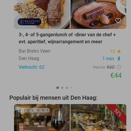
favorite_border
3-, 4- of 5-gangenlunch of -diner van de chef +
evt. aperitief, wijnarrangement en meer
Bar Bistro Veen
10
star
Den Haag
1 min.
directions_walk
Verkocht: 62
€60
Regulier
€44
Populair bij mensen uit Den Haag:
52%