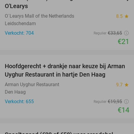
O'Learys
O´Learys Mall of the Netherlands
8.5
star
Leidschendam
Verkocht: 704
€33
,65
Regulier
€21
favorite_border
Hoofdgerecht + drankje naar keuze bij Arman
30%
Uyghur Restaurant in hartje Den Haag
Arman Uyghur Restaurant
9.7
star
Den Haag
Verkocht: 655
€19
,95
Regulier
€14
favorite_border