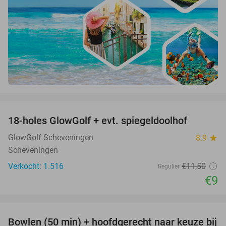
favorite_border
18-holes GlowGolf + evt. spiegeldoolhof
22%
GlowGolf Scheveningen
8.9
star
Scheveningen
Verkocht: 1.516
€11
,50
Regulier
€9
favorite_border
Bowlen (50 min) + hoofdgerecht naar keuze bij
38%