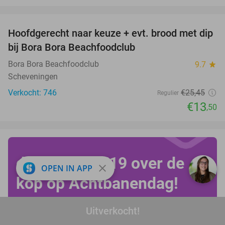
favorite_border
Hoofdgerecht naar keuze + evt. brood met dip
47%
bij Bora Bora Beachfoodclub
Bora Bora Beachfoodclub
9.7
star
Scheveningen
Verkocht: 746
€25
,45
Regulier
€13
,50
draai vanaf €19 over de
close
OPEN IN APP
kop op Achtbanendag!
Uitverkocht!
Bekijk alle deals!