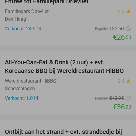
Entree tot Familiepark Drievliet
21%
Familiepark Drievliet
9.2
star
Den Haag
Verkocht: 24.918
€33
,50
Regulier
€26
,50
favorite_border
All-You-Can-Eat & Drink (2 uur) + evt.
16%
Koreaanse BBQ bij Wereldrestaurant HiBBQ
Wereldrestaurant HiBBQ
9.4
star
Scheveningen
Verkocht: 1.014
€43
,95
Regulier
€36
,90
favorite_border
Ontbijt aan het strand + evt. strandbedje bij
54%