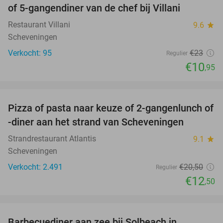
of 5-gangendiner van de chef bij Villani
Restaurant Villani
9.6
star
Scheveningen
Verkocht: 95
€23
Regulier
€10
,95
favorite_border
Pizza of pasta naar keuze of 2-gangenlunch of
39%
-diner aan het strand van Scheveningen
Strandrestaurant Atlantis
9.1
star
Scheveningen
Verkocht: 2.491
€20
,50
Regulier
€12
,50
favorite_border
Barbecuediner aan zee bij Solbeach in