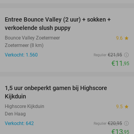
favorite_border
Entree Bounce Valley (2 uur) + sokken +
46%
verkoelende slush puppy
Bounce Valley Zoetermeer
9.6
star
Zoetermeer (8 km)
Verkocht: 1.560
€21
,95
Regulier
€11
,95
favorite_border
1,5 uur onbeperkt gamen bij Highscore
33%
Kijkduin
Highscore Kijkduin
9.5
star
Den Haag
Verkocht: 642
€20
,95
Regulier
€13
,95