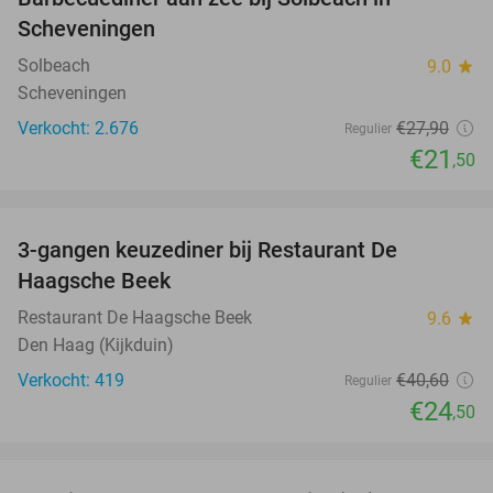
23%
Scheveningen
Solbeach
9.0
star
Scheveningen
Verkocht: 2.676
€27
,90
Regulier
€21
,50
favorite_border
3-gangen keuzediner bij Restaurant De
40%
Haagsche Beek
Restaurant De Haagsche Beek
9.6
star
Den Haag (Kijkduin)
Verkocht: 419
€40
,60
Regulier
€24
,50
favorite_border