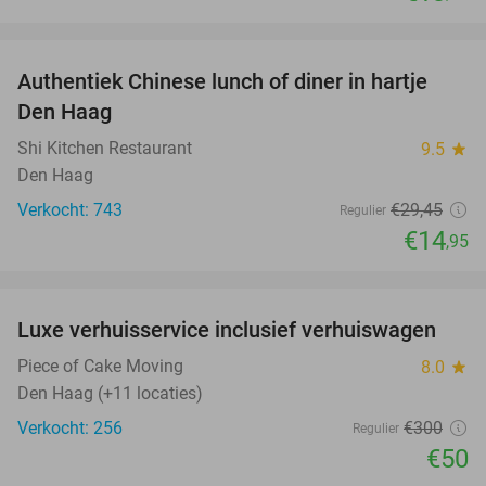
favorite_border
Authentiek Chinese lunch of diner in hartje
49%
Den Haag
Shi Kitchen Restaurant
9.5
star
Den Haag
Verkocht: 743
€29
,45
Regulier
€14
,95
favorite_border
Luxe verhuisservice inclusief verhuiswagen
83%
Piece of Cake Moving
8.0
star
Den Haag (+11 locaties)
Verkocht: 256
€300
Regulier
€50