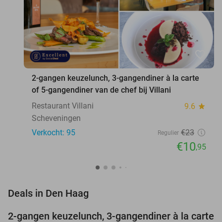
favorite_border
2-gangen keuzelunch, 3-gangendiner à la carte
of 5-gangendiner van de chef bij Villani
Restaurant Villani
9.6
star
Scheveningen
Verkocht: 95
€23
Regulier
€10
,95
favorite_border
Deals in Den Haag
2-gangen keuzelunch, 3-gangendiner à la carte
52%