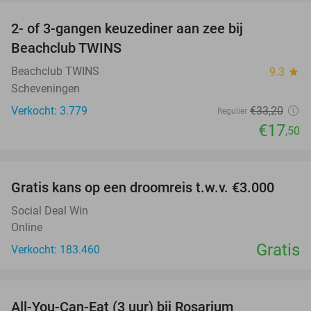
2- of 3-gangen keuzediner aan zee bij
47%
Beachclub TWINS
Beachclub TWINS
9.3
star
Scheveningen
Verkocht: 3.779
€33
,20
Regulier
€17
,50
favorite_border
Gratis kans op een droomreis t.w.v. €3.000
Social Deal Win
Online
Gratis
Verkocht: 183.460
favorite_border
All-You-Can-Eat (3 uur) bij Rosarium