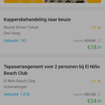
favorite_border
Kappersbehandeling naar keuze
37%
Beauty Brown Totaal
9.8
star
Den Haag
Verkocht: 142
€29
,50
Regulier
€18
,50
favorite_border
Tapasarrangement voor 2 personen bij El Niño
51%
Beach Club
El Niño Beach Club
9.5
star
Scheveningen
Verkocht: 1.016
€51
,25
Regulier
€24
,95