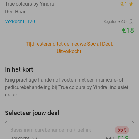
True colours by Yindra
9.1
star
Den Haag
Verkocht: 120
€40
Regulier
€18
Tijd resterend tot de nieuwe Social Deal:
Uitverkocht!
In het kort
Krijg prachtige handen of voeten met een manicure- of
pedicurebehandeling bij True colours by Yindra: inclusief
gellak
Selecteer jouw deal
Basis manicurebehandeling + gellak
55%
€18
Verkocht: 37
€40