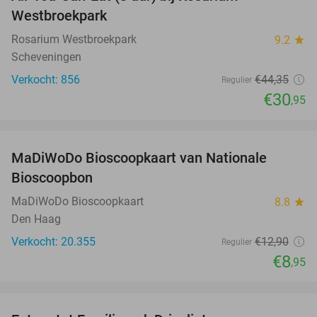
30%
Westbroekpark
Rosarium Westbroekpark
9.2
star
Scheveningen
Verkocht: 856
€44
,35
Regulier
€30
,95
favorite_border
MaDiWoDo Bioscoopkaart van Nationale
31%
Bioscoopbon
MaDiWoDo Bioscoopkaart
8.8
star
Den Haag
Verkocht: 20.355
€12
,90
Regulier
€8
,95
favorite_border