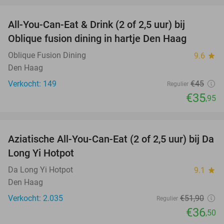
All-You-Can-Eat & Drink (2 of 2,5 uur) bij
20%
Oblique fusion dining in hartje Den Haag
Oblique Fusion Dining
9.6
star
Den Haag
Verkocht: 149
€45
Regulier
€35
,95
favorite_border
Aziatische All-You-Can-Eat (2 of 2,5 uur) bij Da
30%
Long Yi Hotpot
Da Long Yi Hotpot
9.1
star
Den Haag
Verkocht: 2.035
€51
,90
Regulier
€36
,50