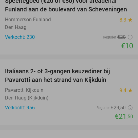
Speeltegoed (€20 of €50) voor arcadehal
50%
Funland aan de boulevard van Scheveningen
Hommerson Funland
8.3
star
Den Haag
Verkocht: 230
€20
Regulier
€10
favorite_border
Italiaans 2- of 3-gangen keuzediner bij
27%
Pavarotti aan het strand van Kijkduin
Pavarotti Kijkduin
9.4
star
Den Haag (Kijkduin)
Verkocht: 956
€29
,50
Regulier
€21
,50
favorite_border