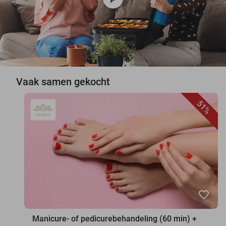
Vaak samen gekocht
51%
favorite_border
Manicure- of pedicurebehandeling (60 min) +