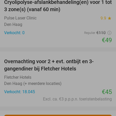
Cryolipolyse-afslankbehandeling(en) voor 1 tot
55%
NEW
3 zone(s) (vanaf 60 min)
TODAY
Pulse Laser Clinic
9.9
star
Den Haag
Verkocht: 0
€110
Regulier
€49
favorite_border
Overnachting voor 2 + evt. ontbijt en 3-
gangendiner bij Fletcher Hotels
Fletcher Hotels
Den Haag (+ meerdere locaties)
€45
Verkocht: 18.045
Excl. ca. €3 p.p.p.n. toeristenbelasting