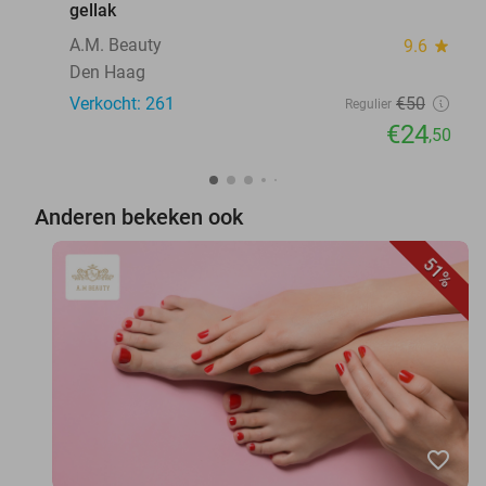
gellak
A.M. Beauty
9.6
star
Den Haag
Verkocht: 261
€50
Regulier
€24
,50
Anderen bekeken ook
51%
favorite_border