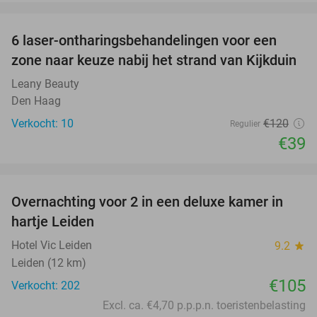
favorite_border
6 laser-ontharingsbehandelingen voor een
68%
zone naar keuze nabij het strand van Kijkduin
Leany Beauty
Den Haag
Verkocht: 10
€120
Regulier
€39
favorite_border
Overnachting voor 2 in een deluxe kamer in
hartje Leiden
Hotel Vic Leiden
9.2
star
Leiden (12 km)
€105
Verkocht: 202
Excl. ca. €4,70 p.p.p.n. toeristenbelasting