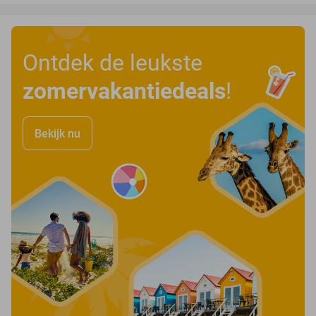
Ontdek de leukste
zomervakantiedeals
!
Bekijk nu