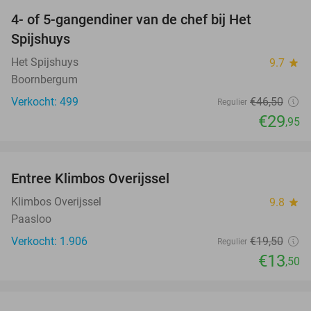
4- of 5-gangendiner van de chef bij Het
36%
Spijshuys
Het Spijshuys
9.7
star
Boornbergum
Verkocht: 499
€46
,50
Regulier
€29
,95
favorite_border
Entree Klimbos Overijssel
31%
Klimbos Overijssel
9.8
star
Paasloo
Verkocht: 1.906
€19
,50
Regulier
€13
,50
favorite_border