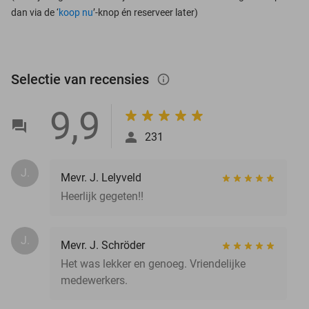
dan via de ‘
koop nu
’-knop én reserveer later)
Selectie van recensies
info_outlined
9,9
231
J.
Mevr. J. Lelyveld
Heerlijk gegeten!!
J.
Mevr. J. Schröder
Het was lekker en genoeg. Vriendelijke
medewerkers.