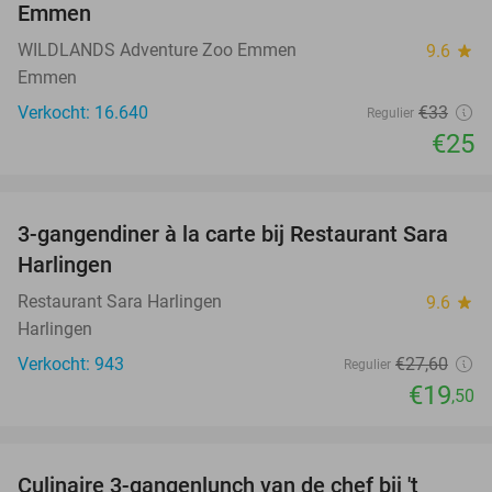
Emmen
WILDLANDS Adventure Zoo Emmen
9.6
star
Emmen
Verkocht: 16.640
€33
Regulier
€25
favorite_border
3-gangendiner à la carte bij Restaurant Sara
29%
Harlingen
Restaurant Sara Harlingen
9.6
star
Harlingen
Verkocht: 943
€27
,60
Regulier
€19
,50
favorite_border
Culinaire 3-gangenlunch van de chef bij 't