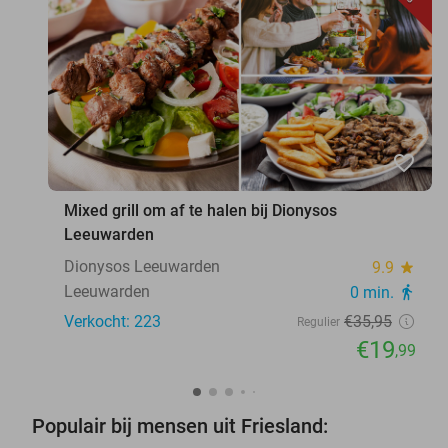
favorite_border
Mixed grill om af te halen bij Dionysos
Leeuwarden
Dionysos Leeuwarden
9.9
star
Leeuwarden
0 min.
directions_walk
Verkocht: 223
€35
,95
Regulier
€19
,99
Populair bij mensen uit Friesland: