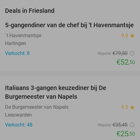
favorite_border
Deals in Friesland
5-gangendiner van de chef bij 't Havenmantsje
34%
NEW
TODAY
´t Havenmantsje
9.9
star
Harlingen
Verkocht: 8
€79
,50
Regulier
€52
,50
favorite_border
Italiaans 3-gangen keuzediner bij De
28%
Burgemeester van Napels
De Burgemeester van Napels
9.5
star
Leeuwarden
Verkocht: 48
€35
,45
Regulier
€25
,50