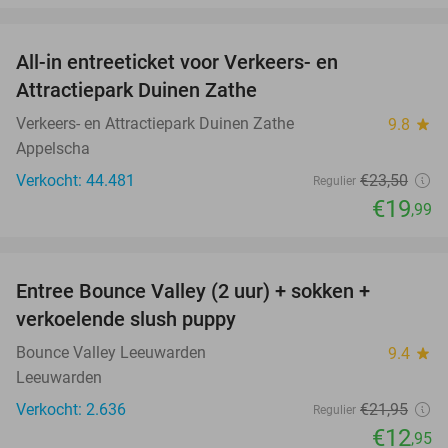
favorite_border
All-in entreeticket voor Verkeers- en
15%
Attractiepark Duinen Zathe
Verkeers- en Attractiepark Duinen Zathe
9.8
star
Appelscha
Verkocht: 44.481
€23
,50
Regulier
€19
,99
favorite_border
Entree Bounce Valley (2 uur) + sokken +
41%
verkoelende slush puppy
Bounce Valley Leeuwarden
9.4
star
Leeuwarden
Verkocht: 2.636
€21
,95
Regulier
€12
,95