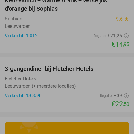
Keuzelunch + warme drank + verse jus
30%
d'orange bij Sophias
Sophias
9.6
star
Leeuwarden
Verkocht: 1.012
€21
,25
Regulier
€14
,95
favorite_border
3-gangendiner bij Fletcher Hotels
42%
Fletcher Hotels
Leeuwarden (+ meerdere locaties)
Verkocht: 13.359
€39
Regulier
€22
,50