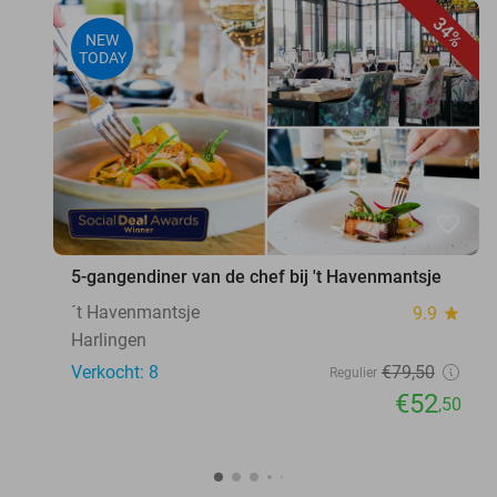
34%
NEW
TODAY
favorite_border
5-gangendiner van de chef bij 't Havenmantsje
´t Havenmantsje
9.9
star
Harlingen
Verkocht: 8
€79
,50
Regulier
€52
,50