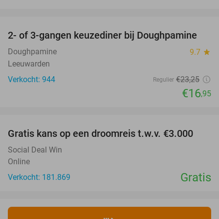
favorite_border
2- of 3-gangen keuzediner bij Doughpamine
27%
Doughpamine
9.7
star
Leeuwarden
Verkocht: 944
€23
,25
Regulier
€16
,95
favorite_border
Gratis kans op een droomreis t.w.v. €3.000
Social Deal Win
Online
Gratis
Verkocht: 181.869