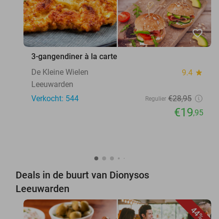
favorite_border
3-gangendiner à la carte
De Kleine Wielen
9.4
star
Leeuwarden
Verkocht: 544
€28
,95
Regulier
€19
,95
Deals in de buurt van Dionysos
Leeuwarden
44%