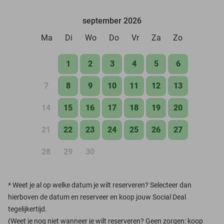
september 2026
Ma
Di
Wo
Do
Vr
Za
Zo
1
2
3
4
5
6
7
8
9
10
11
12
13
14
15
16
17
18
19
20
21
22
23
24
25
26
27
28
29
30
*
Weet je al op welke datum je wilt reserveren? Selecteer dan
hierboven de datum en reserveer en koop jouw Social Deal
tegelijkertijd.
(Weet je nog niet wanneer je wilt reserveren? Geen zorgen: koop