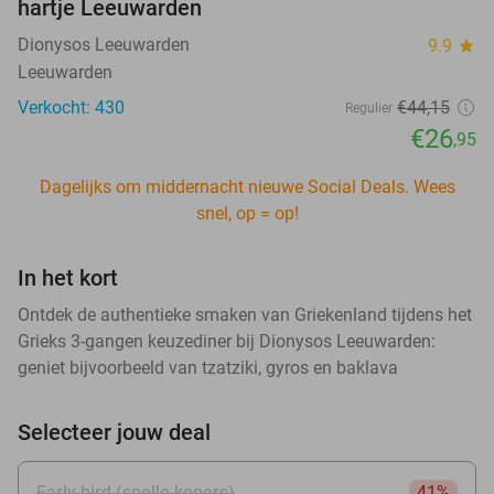
hartje Leeuwarden
Dionysos Leeuwarden
9.9
star
Leeuwarden
Verkocht: 430
€44
,15
Regulier
€26
,95
Dagelijks om middernacht nieuwe Social Deals. Wees
snel, op = op!
In het kort
Ontdek de authentieke smaken van Griekenland tijdens het
Grieks 3-gangen keuzediner bij Dionysos Leeuwarden:
geniet bijvoorbeeld van tzatziki, gyros en baklava
Selecteer jouw deal
Early bird (snelle kopers)
41%