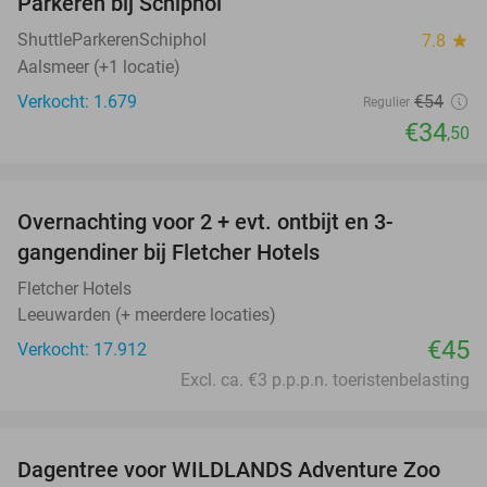
Parkeren bij Schiphol
36%
ShuttleParkerenSchiphol
7.8
star
Aalsmeer (+1 locatie)
Verkocht: 1.679
€54
Regulier
€34
,50
favorite_border
Overnachting voor 2 + evt. ontbijt en 3-
gangendiner bij Fletcher Hotels
Fletcher Hotels
Leeuwarden (+ meerdere locaties)
€45
Verkocht: 17.912
Excl. ca. €3 p.p.p.n. toeristenbelasting
favorite_border
Dagentree voor WILDLANDS Adventure Zoo
24%