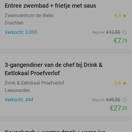
Entree zwembad + frietje met saus
38%
Zwemcentrum de Welle
9.3
star
Drachten
Verkocht: 3.093
€12
,50
Regulier
€7
,75
favorite_border
3-gangendiner van de chef bij Drink &
44%
Eetlokaal Proefverlof
Drink & Eetlokaal Proefverlof
9.8
star
Leeuwarden
Verkocht: 444
€49
,50
Regulier
€27
,50
favorite_border