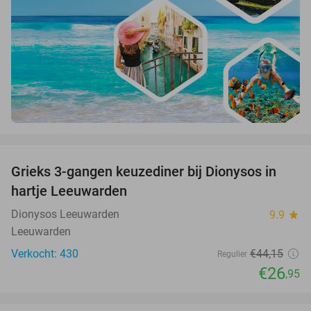
favorite_border
Grieks 3-gangen keuzediner bij Dionysos in
39%
hartje Leeuwarden
Dionysos Leeuwarden
9.9
star
Leeuwarden
Verkocht: 430
€44
,15
Regulier
€26
,95
favorite_border