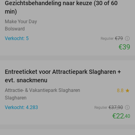
Gezichtsbehandeling naar keuze (30 of 60
51%
min)
Make Your Day
Bolsward
Verkocht: 5
€79
Regulier
€39
favorite_border
Entreeticket voor Attractiepark Slagharen +
41%
evt. snackmenu
Attractie- & Vakantiepark Slagharen
8.8
star
Slagharen
Verkocht: 4.283
€37
,90
Regulier
€22
,40
favorite_border