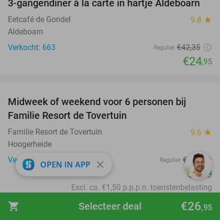
3-gangendiner à la carte in hartje Aldeboarn
41%
Eetcafé de Gondel
9.8
star
Aldeboarn
Verkocht: 663
€42
,35
Regulier
€24
,95
favorite_border
Midweek of weekend voor 6 personen bij
55%
Familie Resort de Tovertuin
Familie Resort de Tovertuin
9.6
star
Hoogerheide
Verkocht: 406
€877
Regulier
close
OPEN IN APP
€399
Excl. ca. €1,50 p.p.p.n. toeristenbelasting
favorite_border
€26
shopping_cart
Selecteer deal
,95