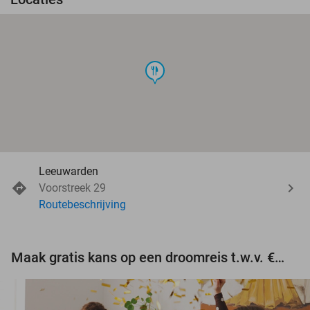
food
Leeuwarden
Voorstreek 29
Routebeschrijving
Maak gratis kans op een droomreis t.w.v. €3.000!