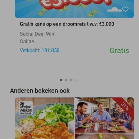
favorite_border
Gratis kans op een droomreis t.w.v. €3.000
Social Deal Win
Online
Gratis
Verkocht: 181.858
Anderen bekeken ook
31%