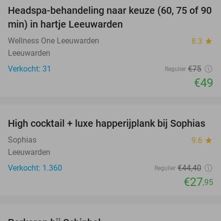
Headspa-behandeling naar keuze (60, 75 of 90
35%
min) in hartje Leeuwarden
Wellness One Leeuwarden
8.3
star
Leeuwarden
Verkocht: 31
€75
Regulier
€49
favorite_border
High cocktail + luxe happerijplank bij Sophias
37%
Sophias
9.6
star
Leeuwarden
Verkocht: 1.360
€44
,40
Regulier
€27
,95
favorite_border