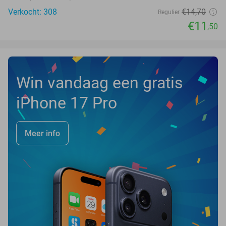
Verkocht: 308
€14
,70
Regulier
€11
,50
Win vandaag een gratis
iPhone 17 Pro
Meer info