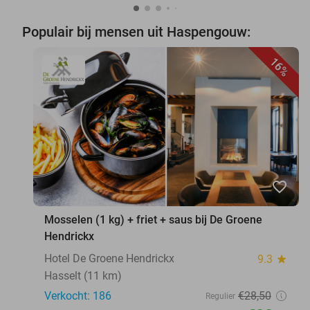
Populair bij mensen uit Haspengouw:
16%
favorite_border
Mosselen (1 kg) + friet + saus bij De Groene
Hendrickx
Hotel De Groene Hendrickx
9.3
star
Hasselt (11 km)
Verkocht: 186
€28
,50
Regulier