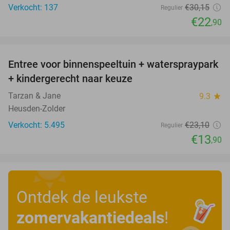
Verkocht: 137
€30
,15
Regulier
€22
,90
favorite_border
Entree voor binnenspeeltuin + waterspraypark
40%
+ kindergerecht naar keuze
Tarzan & Jane
9.3
star
Heusden-Zolder
Verkocht: 5.495
€23
,10
Regulier
€13
,90
Ontdek de leukste
zomervakantiedeals
!