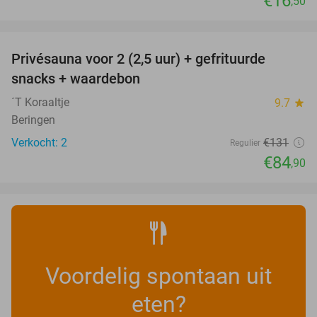
€16
,50
favorite_border
Privésauna voor 2 (2,5 uur) + gefrituurde
35%
NEW
snacks + waardebon
TODAY
´T Koraaltje
9.7
star
Beringen
Verkocht: 2
€131
Regulier
€84
,90
Voordelig spontaan uit
eten?