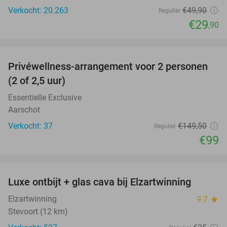
Verkocht: 20.263
€49
,90
Regulier
€29
,90
favorite_border
Privéwellness-arrangement voor 2 personen
34%
(2 of 2,5 uur)
Essentielle Exclusive
Aarschot
Verkocht: 37
€149
,50
Regulier
€99
favorite_border
Luxe ontbijt + glas cava bij Elzartwinning
22%
Elzartwinning
9.7
star
Stevoort (12 km)