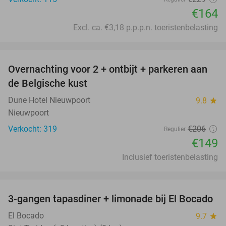
€164
Excl. ca. €3,18 p.p.p.n. toeristenbelasting
favorite_border
Overnachting voor 2 + ontbijt + parkeren aan
28%
de Belgische kust
Dune Hotel Nieuwpoort
9.8
star
Nieuwpoort
Verkocht: 319
€206
Regulier
€149
Inclusief toeristenbelasting
favorite_border
3-gangen tapasdiner + limonade bij El Bocado
26%
El Bocado
9.7
star