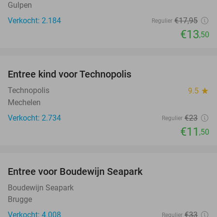
Gulpen
Verkocht: 2.184
€17
,95
Regulier
€13
,50
favorite_border
Entree kind voor Technopolis
50%
Technopolis
9.5
star
Mechelen
Verkocht: 2.734
€23
Regulier
€11
,50
favorite_border
Entree voor Boudewijn Seapark
35%
Boudewijn Seapark
Brugge
Verkocht: 4.008
€33
Regulier