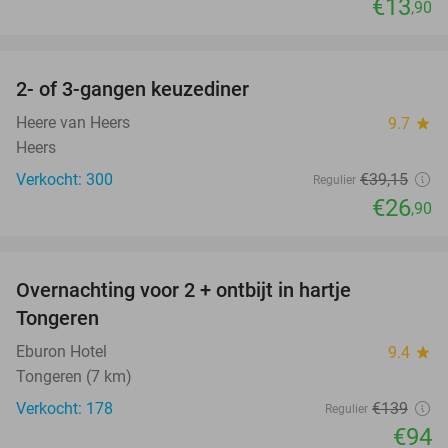
€13
,90
favorite_border
2- of 3-gangen keuzediner
31%
Heere van Heers
9.7
star
Heers
Verkocht: 300
€39
,15
Regulier
€26
,90
favorite_border
Overnachting voor 2 + ontbijt in hartje
32%
Tongeren
Eburon Hotel
9.4
star
Tongeren (7 km)
Verkocht: 178
€139
Regulier
€94