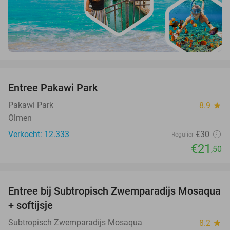
favorite_border
Entree Pakawi Park
28%
Pakawi Park
8.9
star
Olmen
Verkocht: 12.333
€30
Regulier
€21
,50
favorite_border
Entree bij Subtropisch Zwemparadijs Mosaqua
25%
+ softijsje
Subtropisch Zwemparadijs Mosaqua
8.2
star