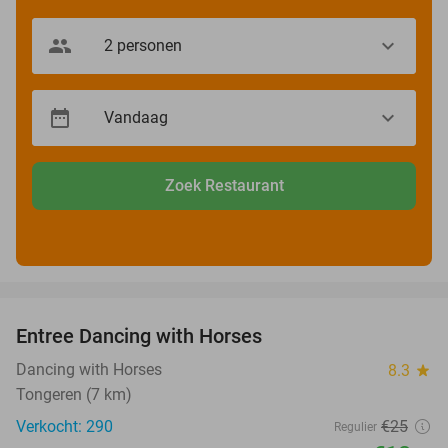
Zoek Restaurant
favorite_border
Entree Dancing with Horses
44%
Dancing with Horses
8.3
star
Tongeren (7 km)
Verkocht: 290
€25
Regulier