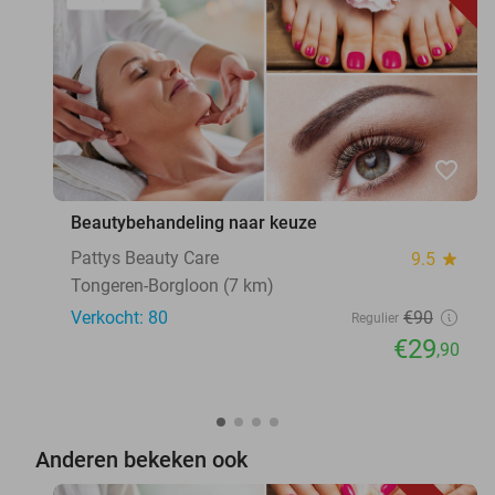
favorite_border
Beautybehandeling naar keuze
Pattys Beauty Care
9.5
star
Tongeren-Borgloon (7 km)
Verkocht: 80
€90
Regulier
€29
,90
Anderen bekeken ook