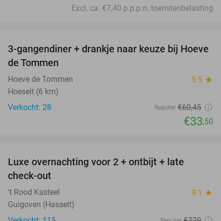
Excl. ca. €7,40 p.p.p.n. toeristenbelasting
favorite_border
3-gangendiner + drankje naar keuze bij Hoeve
45%
de Tommen
Hoeve de Tommen
9.5
star
Hoeselt (6 km)
Verkocht: 28
€60
,45
Regulier
€33
,50
favorite_border
Luxe overnachting voor 2 + ontbijt + late
28%
check-out
't Rood Kasteel
9.1
star
Guigoven (Hasselt)
Verkocht: 115
€229
Regulier