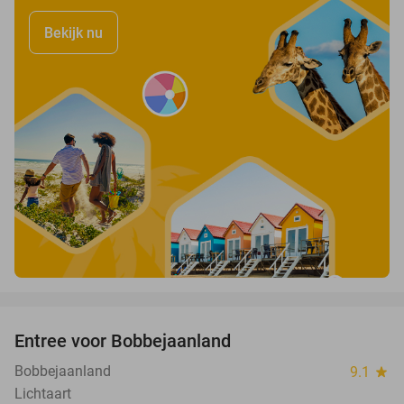
Bekijk nu
favorite_border
Entree voor Bobbejaanland
40%
Bobbejaanland
9.1
star
Lichtaart