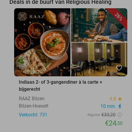
Deals in de buurt van Religious Healing
26%
favorite_border
Indiaas 2- of 3-gangendiner à la carte +
bijgerecht
RAAZ Bilzen
9.8
star
Bilzen-Hoeselt
10 min.
directions_walk
Verkocht: 731
€33
,20
Regulier
€24
,50