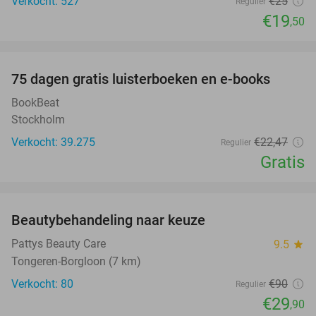
Verkocht: 527
€25
Regulier
€19
,50
favorite_border
100%
75 dagen gratis luisterboeken en e-books
BookBeat
Stockholm
Verkocht: 39.275
€22
,47
Regulier
Gratis
favorite_border
Beautybehandeling naar keuze
67%
Pattys Beauty Care
9.5
star
Tongeren-Borgloon (7 km)
Verkocht: 80
€90
Regulier
€29
,90