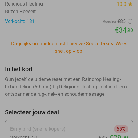
Religious Healing
10.0
star
Bilzen-Hoeselt
Verkocht: 131
€85
Regulier
€34
,90
Dagelijks om middernacht nieuwe Social Deals. Wees
snel, op = op!
In het kort
Gun jezelf de ultieme reset met een Raindrop Healing-
behandeling (60 min) bij Religious Healing: inclusief een
ontspannende rug-, nek- en schoudermassage
Selecteer jouw deal
Early bird (snelle kopers)
65%
€29
Verkocht: 50
€85
,90