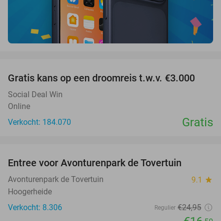
favorite_border
Gratis kans op een droomreis t.w.v. €3.000
Social Deal Win
Online
Gratis
Verkocht: 184.070
favorite_border
Entree voor Avonturenpark de Tovertuin
34%
Avonturenpark de Tovertuin
9.1
star
Hoogerheide
Verkocht: 8.306
€24
,95
Regulier