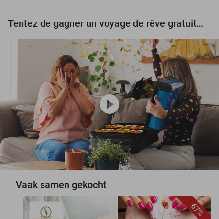
Tentez de gagner un voyage de rêve gratuit d'une valeur de 3.000 € !
play_circle
Vaak samen gekocht
67%