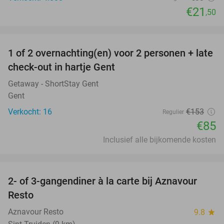
€21
,50
favorite_border
1 of 2 overnachting(en) voor 2 personen + late
44%
check-out in hartje Gent
Getaway - ShortStay Gent
Gent
Verkocht: 16
€153
Regulier
€85
Inclusief alle bijkomende kosten
favorite_border
2- of 3-gangendiner à la carte bij Aznavour
31%
Resto
Aznavour Resto
9.8
star