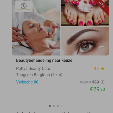
67%
favorite_border
Beautybehandeling naar keuze
Pattys Beauty Care
9.5
star
Tongeren-Borgloon (7 km)
Verkocht: 80
€90
Regulier
€29
,90