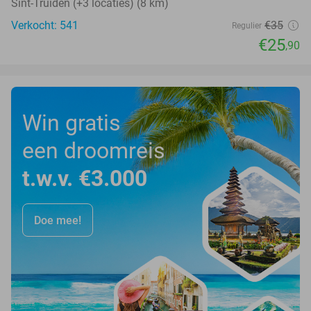
Sint-Truiden (+3 locaties) (8 km)
Verkocht: 541
€35
Regulier
€25
,90
Win gratis
een droomreis
t.w.v. €3.000
Doe mee!