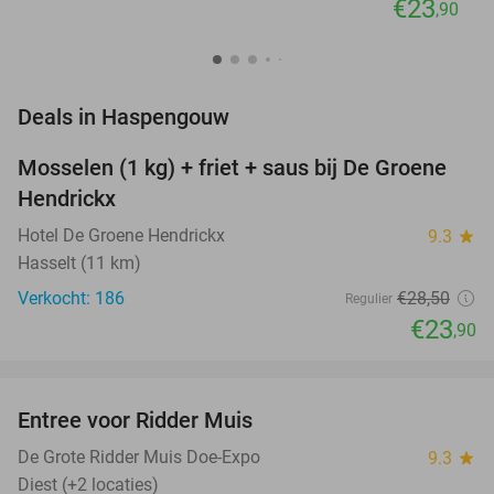
€23
,90
favorite_border
Deals in Haspengouw
Mosselen (1 kg) + friet + saus bij De Groene
16%
Hendrickx
Hotel De Groene Hendrickx
9.3
star
Hasselt (11 km)
Verkocht: 186
€28
,50
Regulier
€23
,90
favorite_border
Entree voor Ridder Muis
22%
NEW
TODAY
De Grote Ridder Muis Doe-Expo
9.3
star
Diest (+2 locaties)