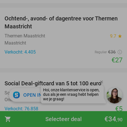
favorite_border
Ochtend-, avond- of dagentree voor Thermen
25%
Maastricht
Thermen Maastricht
9.7
star
Maastricht
Verkocht: 4.405
€36
Regulier
€27
favorite_border
Social Deal-giftcard van 5 tot 100 euro
Social Deal Giftcard
close
OPEN IN APP
Online
€5
Verkocht: 76.858
favorite_border
€34
shopping_cart
Selecteer deal
,90