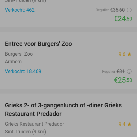
Sint-Truiden (9 km)
Verkocht: 462
€35
,60
Regulier
€24
,50
favorite_border
Entree voor Burgers' Zoo
18%
Burgers´ Zoo
9.6
star
Arnhem
Verkocht: 18.469
€31
Regulier
€25
,50
favorite_border
Grieks 2- of 3-gangenlunch of -diner Grieks
24%
Restaurant Predador
Grieks Restaurant Predador
9.4
star
Sint-Truiden (9 km)