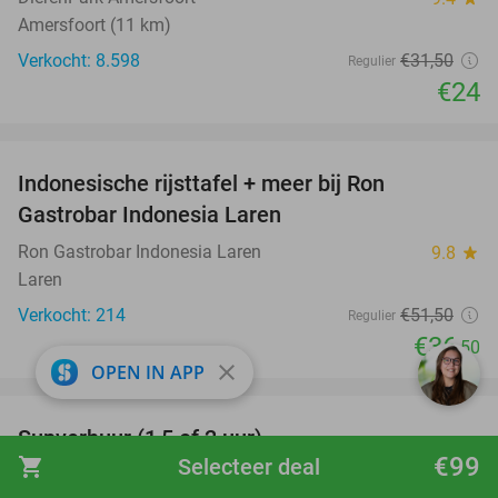
Amersfoort (11 km)
Verkocht: 8.598
€31
,50
Regulier
€24
favorite_border
Indonesische rijsttafel + meer bij Ron
29%
Gastrobar Indonesia Laren
Ron Gastrobar Indonesia Laren
9.8
star
Laren
Verkocht: 214
€51
,50
Regulier
€36
,50
close
OPEN IN APP
favorite_border
Supverhuur (1,5 of 2 uur)
50%
€99
shopping_cart
Selecteer deal
Suppen Loosdrecht
9.3
star