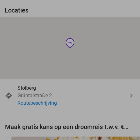
Locaties
hotel
Stolberg
Grüntalstraße 2
Routebeschrijving
Maak gratis kans op een droomreis t.w.v. €3.000!