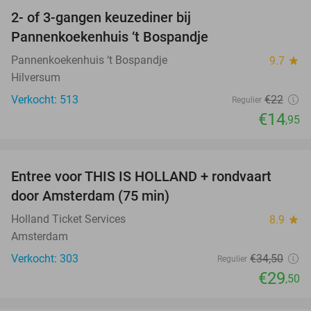
2- of 3-gangen keuzediner bij
32%
Pannenkoekenhuis ‘t Bospandje
Pannenkoekenhuis ‘t Bospandje
9.7
star
Hilversum
Verkocht: 513
€22
Regulier
€14
,95
favorite_border
Entree voor THIS IS HOLLAND + rondvaart
14%
door Amsterdam (75 min)
Holland Ticket Services
8.9
star
Amsterdam
Verkocht: 303
€34
,50
Regulier
€29
,50
favorite_border