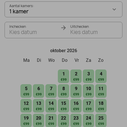
Aantal kamers:
1 kamer
Inchecken
Uitchecken
Kies datum
Kies datum
oktober 2026
Ma
Di
Wo
Do
Vr
Za
Zo
1
2
3
4
€99
€99
€99
€99
5
6
7
8
9
10
11
€99
€99
€99
€99
€99
€99
€99
12
13
14
15
16
17
18
€99
€99
€99
€99
€99
€99
€99
19
20
21
22
23
24
25
€99
€99
€99
€99
€99
€99
€99