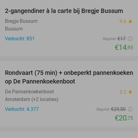
2-gangendiner à la carte bij Bregje Bussum
12%
Bregje Bussum
9.6
star
Bussum
Verkocht: 851
€17
Regulier
€14
,95
favorite_border
Rondvaart (75 min) + onbeperkt pannenkoeken
30%
op De Pannenkoekenboot
De Pannenkoekenboot
9.2
star
Amsterdam (+2 locaties)
Verkocht: 4.377
€29
,50
Regulier
€20
,75
favorite_border