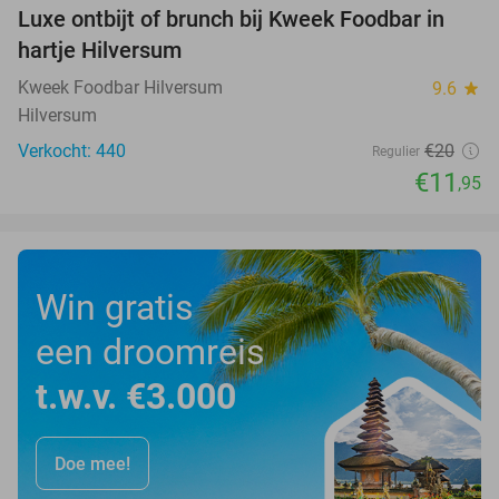
Luxe ontbijt of brunch bij Kweek Foodbar in
40%
hartje Hilversum
Kweek Foodbar Hilversum
9.6
star
Hilversum
Verkocht: 440
€20
Regulier
€11
,95
Win gratis
een droomreis
t.w.v. €3.000
Doe mee!