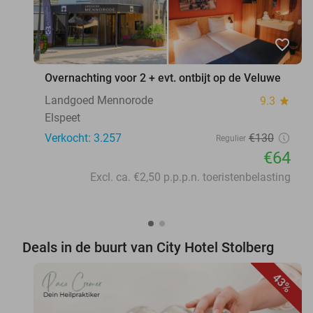
favorite_border
Overnachting voor 2 + evt. ontbijt op de Veluwe
Landgoed Mennorode
9.3
star
Elspeet
Verkocht: 3.257
€130
Regulier
€64
Excl. ca. €2,50 p.p.p.n. toeristenbelasting
Deals in de buurt van City Hotel Stolberg
43%