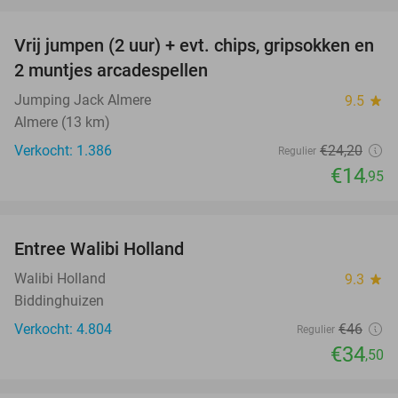
favorite_border
Vrij jumpen (2 uur) + evt. chips, gripsokken en
38%
2 muntjes arcadespellen
Jumping Jack Almere
9.5
star
Almere (13 km)
Verkocht: 1.386
€24
,20
Regulier
€14
,95
favorite_border
Entree Walibi Holland
25%
Walibi Holland
9.3
star
Biddinghuizen
Verkocht: 4.804
€46
Regulier
€34
,50
favorite_border