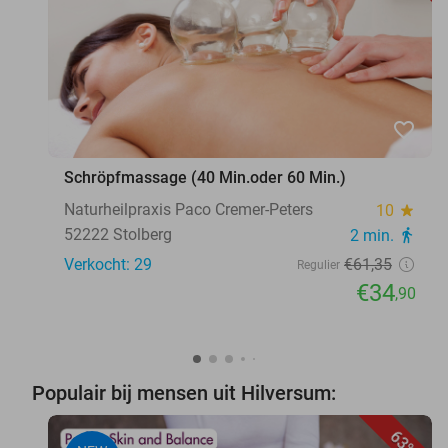
favorite_border
Schröpfmassage (40 Min.oder 60 Min.)
Naturheilpraxis Paco Cremer-Peters
10
star
52222 Stolberg
2 min.
directions_walk
Verkocht: 29
€61
,35
Regulier
€34
,90
Populair bij mensen uit Hilversum:
63%