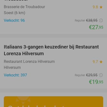
Brasserie de Troubadour
9.8
star
Soest (6 km)
Verkocht: 96
€38
,95
Regulier
€27
,95
favorite_border
Italiaans 3-gangen keuzediner bij Restaurant
33%
Lorenza Hilversum
Restaurant Lorenza Hilversum
9.7
star
Hilversum
Verkocht: 397
€29
,95
Regulier
€19
,95