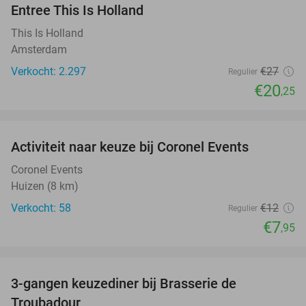
Entree This Is Holland
25%
This Is Holland
Amsterdam
Verkocht: 2.297
€27
Regulier
€20
,25
favorite_border
Activiteit naar keuze bij Coronel Events
34%
Coronel Events
Huizen (8 km)
Verkocht: 58
€12
Regulier
€7
,95
favorite_border
3-gangen keuzediner bij Brasserie de
28%
Troubadour