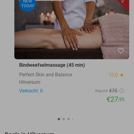
NEW
TODAY
favorite_border
Bindweefselmassage (45 min)
Perfect Skin and Balance
10.0
star
Hilversum
Verkocht: 0
€75
Regulier
€27
,95
favorite_border