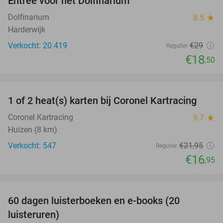
Entree voor het Dolfinarium
36%
Dolfinarium
8.5
star
Harderwijk
Verkocht: 20.419
€29
Regulier
€18
,50
favorite_border
1 of 2 heat(s) karten bij Coronel Kartracing
23%
Coronel Kartracing
9.7
star
Huizen (8 km)
Verkocht: 547
€21
,95
Regulier
€16
,95
favorite_border
100%
60 dagen luisterboeken en e-books (20
luisteruren)