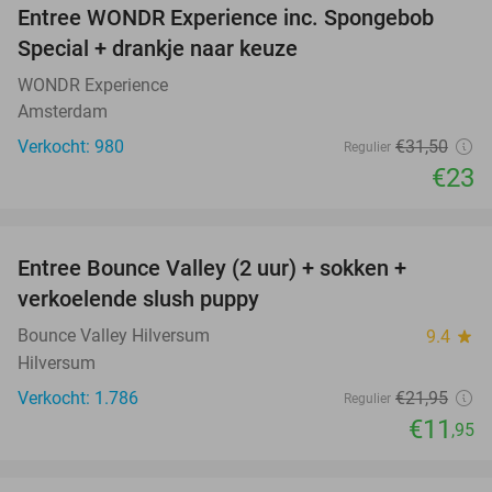
Entree WONDR Experience inc. Spongebob
27%
Special + drankje naar keuze
WONDR Experience
Amsterdam
Verkocht: 980
€31
,50
Regulier
€23
favorite_border
Entree Bounce Valley (2 uur) + sokken +
46%
verkoelende slush puppy
Bounce Valley Hilversum
9.4
star
Hilversum
Verkocht: 1.786
€21
,95
Regulier
€11
,95
favorite_border