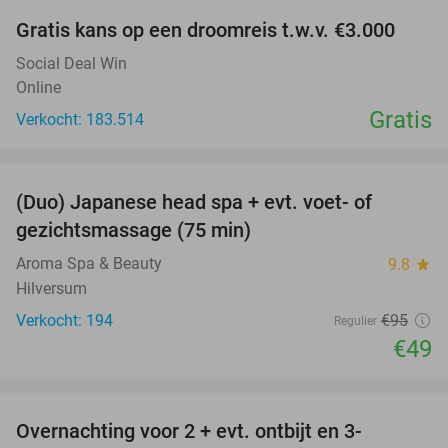
Gratis kans op een droomreis t.w.v. €3.000
Social Deal Win
Online
Gratis
Verkocht: 183.514
favorite_border
(Duo) Japanese head spa + evt. voet- of
48%
gezichtsmassage (75 min)
Aroma Spa & Beauty
9.8
star
Hilversum
Verkocht: 194
€95
Regulier
€49
favorite_border
Overnachting voor 2 + evt. ontbijt en 3-