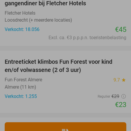
gangendiner bij Fletcher Hotels
Fletcher Hotels
Loosdrecht (+ meerdere locaties)
€45
Verkocht: 18.056
Excl. ca. €3 p.p.p.n. toeristenbelasting
favorite_border
Entreeticket klimbos Fun Forest voor kind
21%
en/of volwassene (2 of 3 uur)
Fun Forest Almere
9.7
star
Almere (11 km)
Verkocht: 1.255
€29
Regulier
€23