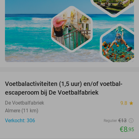
favorite_border
Voetbalactiviteiten (1,5 uur) en/of voetbal-
31%
escaperoom bij De Voetbalfabriek
De Voetbalfabriek
9.8
star
Almere (11 km)
Verkocht: 306
€13
Regulier
€8
,95