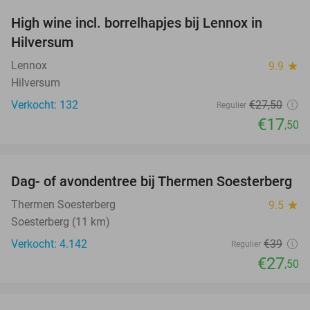
High wine incl. borrelhapjes bij Lennox in
36%
Hilversum
Lennox
9.9
star
Hilversum
Verkocht: 132
€27
,50
Regulier
€17
,50
favorite_border
Dag- of avondentree bij Thermen Soesterberg
29%
Thermen Soesterberg
9.5
star
Soesterberg (11 km)
Verkocht: 4.142
€39
Regulier
€27
,50
favorite_border