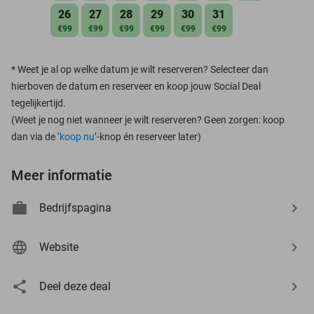
26
27
28
29
30
31
€99
€99
€99
€99
€99
€99
*
Weet je al op welke datum je wilt reserveren? Selecteer dan
hierboven de datum en reserveer en koop jouw Social Deal
tegelijkertijd.
(Weet je nog niet wanneer je wilt reserveren? Geen zorgen: koop
dan via de ‘
koop nu
’-knop én reserveer later)
Meer informatie
Bedrijfspagina
Website
Deel deze deal