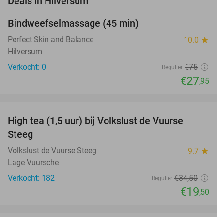
Deals in Hilversum
Bindweefselmassage (45 min)
63%
NEW
TODAY
Perfect Skin and Balance
10.0
star
Hilversum
Verkocht: 0
€75
Regulier
€27
,95
favorite_border
High tea (1,5 uur) bij Volkslust de Vuurse
43%
Steeg
Volkslust de Vuurse Steeg
9.7
star
Lage Vuursche
Verkocht: 182
€34
,50
Regulier
€19
,50
favorite_border