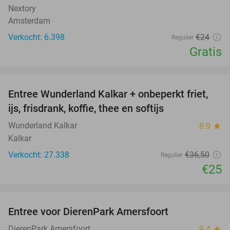
Nextory
Amsterdam
Verkocht: 6.398
€24
Regulier
Gratis
favorite_border
Entree Wunderland Kalkar + onbeperkt friet,
32%
ijs, frisdrank, koffie, thee en softijs
Wunderland Kalkar
8.9
star
Kalkar
Verkocht: 27.338
€36
,50
Regulier
€25
favorite_border
Entree voor DierenPark Amersfoort
24%
DierenPark Amersfoort
9.4
star