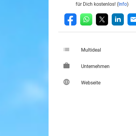
für Dich kostenlos! (
Info
)
whatsapp
linkedin
fb
mai
list
keybo
Multideal
work
keybo
Unternehmen
language
keybo
Webseite