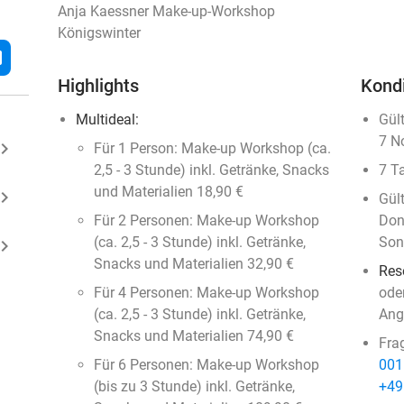
Anja Kaessner Make-up-Workshop
Königswinter
l
Highlights
Kond
Multideal:
Gül
7 N
ard_arrow_right
Für 1 Person: Make-up Workshop (ca.
2,5 - 3 Stunde) inkl. Getränke, Snacks
7 T
und Materialien 18,90 €
ard_arrow_right
Gül
Für 2 Personen: Make-up Workshop
Don
(ca. 2,5 - 3 Stunde) inkl. Getränke,
Son
ard_arrow_right
Snacks und Materialien 32,90 €
Res
Für 4 Personen: Make-up Workshop
ode
(ca. 2,5 - 3 Stunde) inkl. Getränke,
Ang
Snacks und Materialien 74,90 €
Fra
Für 6 Personen: Make-up Workshop
001
(bis zu 3 Stunde) inkl. Getränke,
+49