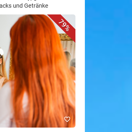
nacks und Getränke
79%
favorite_border