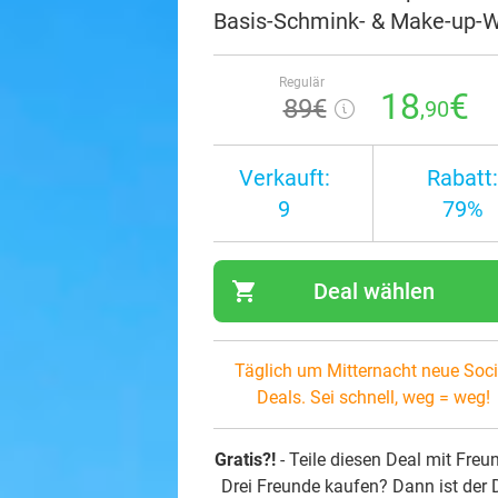
Basis-Schmink- & Make-up-Wo
Regulär
18
€
89€
,90
Verkauft:
Rabatt:
9
79%
shopping_cart
Deal wählen
navi
Täglich um Mitternacht neue Soci
Deals. Sei schnell, weg = weg!
Gratis?!
- Teile diesen Deal mit Freu
Drei Freunde kaufen? Dann ist der 