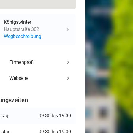
Königswinter
Hauptstraße 302
Wegbeschreibung
keyboard_arrow_right
Firmenprofil
keyboard_arrow_right
Webseite
ungszeiten
ntag
09:30 bis 19:30
nstag
09:30 bis 19:30