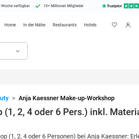
e Woche verfügbar
10+ Millionen Mitglieder
Home
In der Nähe
Restaurants
Hotels
keyboard_arrow_down
uty
>
Anja Kaessner Make-up-Workshop
, 2, 4 oder 6 Pers.) inkl. Materi
p (1, 2, 4 oder 6 Personen) bei Anja Kaessner: Er