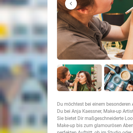
chevron_left
Du möchtest bei einem besonderen 
Du bei Anja Kaessner, Make-up Artist
Sie bietet Dir maßgeschneiderte Loo
Make-up bis zum glamourösen Abend-
perfekten Auftritt, ob im Studio oder