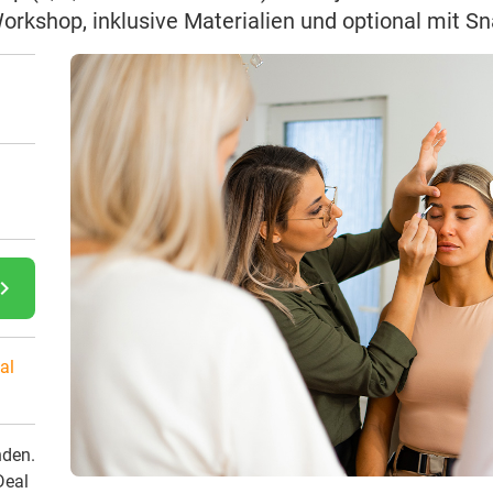
rkshop, inklusive Materialien und optional mit S
gate_next
al
nden.
Deal