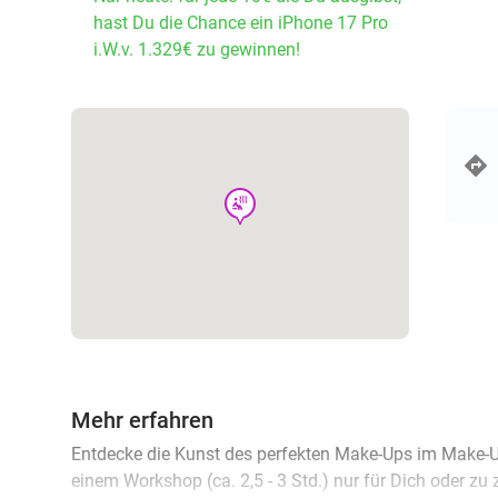
hast Du die Chance ein iPhone 17 Pro
i.W.v. 1.329€ zu gewinnen!
wellness
Mehr erfahren
Entdecke die Kunst des perfekten Make-Ups im Make-
einem Workshop (ca. 2,5 - 3 Std.) nur für Dich oder zu 