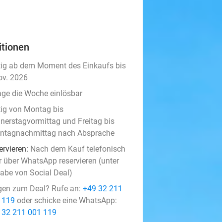
itionen
tig ab dem Moment des Einkaufs bis
ov. 2026
age die Woche einlösbar
tig von Montag bis
nerstagvormittag und Freitag bis
ntagnachmittag nach Absprache
ervieren:
Nach dem Kauf telefonisch
r über WhatsApp reservieren (unter
abe von Social Deal)
gen zum Deal? Rufe an:
+49 32 211
 119
oder schicke eine WhatsApp:
 32 211 001 119