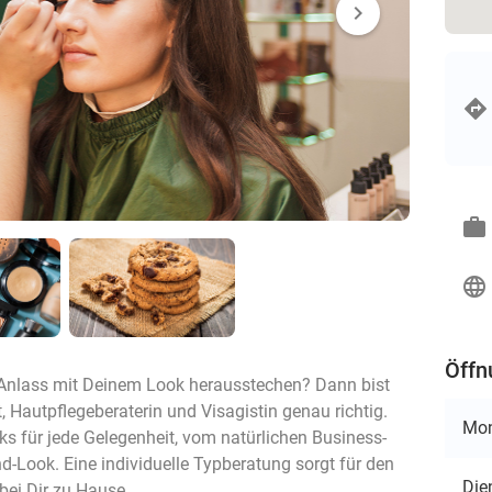
chevron_right
work
language
Öffn
Anlass mit Deinem Look herausstechen? Dann bist
, Hautpflegeberaterin und Visagistin genau richtig.
Mo
ks für jede Gelegenheit, vom natürlichen Business-
Look. Eine individuelle Typberatung sorgt für den
Die
 bei Dir zu Hause.