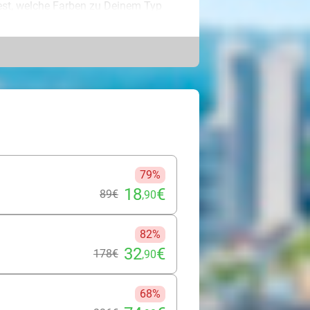
dest, welche Farben zu Deinem Typ
en findest. Der Gruppenkurs findet
gsten Schminktechniken, vom perfekten
Tipps, erfährst, wie Du die richtige
ußerdem bekommst Du Ratschläge,
gten Materialien sind inklusive,
nal unter dem Genuss von Snacks und
Up!
79%
18
€
89€
,90
82%
32
€
178€
,90
68%