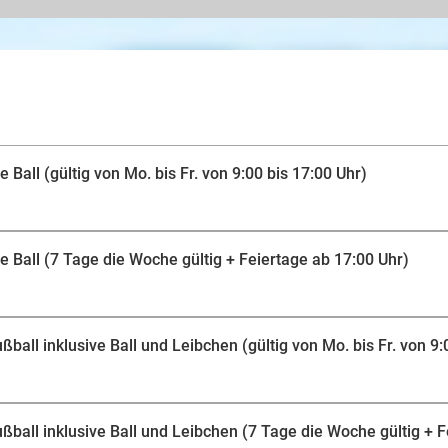
inklusive Ball und Leibchen. Beachvolleyball-Fans ko
Beachvolleyballfeld und tobe Dich eine Stunde im Sa
Beachvolleyball bekommst Du natürlich dazu.
Egal ob Anfänger oder erfahrener Profi: Jeder kann hie
Zum Sport erhältst Du auch immer das passende Zubeh
nicht selbst Schläger oder Bälle mitbringen. Freu Dich
Sportvergnügen. Viel Spaß!
 Ball (gültig von Mo. bis Fr. von 9:00 bis 17:00 Uhr)
e Ball (7 Tage die Woche gültig + Feiertage ab 17:00 Uhr)
ball inklusive Ball und Leibchen (gültig von Mo. bis Fr. von 9:
ßball inklusive Ball und Leibchen (7 Tage die Woche gültig + F