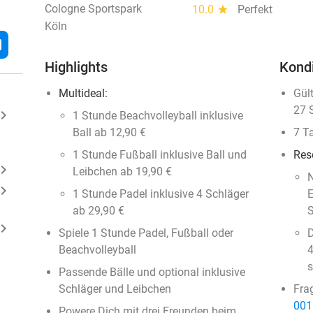
Cologne Sportspark
10.0
star
Perfekt
Köln
l
Highlights
Kond
Multideal:
Gül
27 
ard_arrow_right
1 Stunde Beachvolleyball inklusive
Ball ab 12,90 €
7 T
1 Stunde Fußball inklusive Ball und
Res
ard_arrow_right
Leibchen ab 19,90 €
N
ard_arrow_right
1 Stunde Padel inklusive 4 Schläger
E
ab 29,90 €
S
ard_arrow_right
Spiele 1 Stunde Padel, Fußball oder
D
Beachvolleyball
4
s
Passende Bälle und optional inklusive
Schläger und Leibchen
Fra
001
Powere Dich mit drei Freunden beim