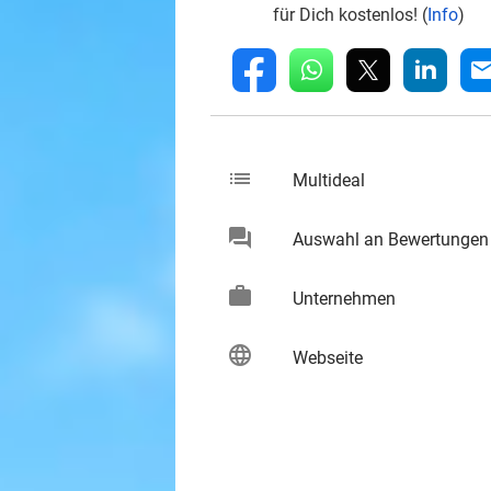
für Dich kostenlos! (
Info
)
whatsapp
linkedin
fb
mai
list
keybo
Multideal
chat
Auswahl an Bewertungen
keybo
work
keybo
Unternehmen
language
keybo
Webseite