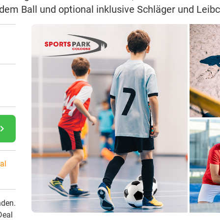
dem Ball und optional inklusive Schläger und Leib
gate_next
al
nden.
Deal