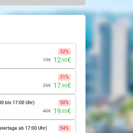
mmen auch auf ihre Kosten: Miete ein
nd aus. Einen passenden
r seinen Lieblingssport ausüben.
ör. Das ist praktisch, so musst Du
 auf ein rundum versorgtes
32%
12
€
19€
,90
31%
17
€
26€
,90
00 bis 17:00 Uhr)
50%
19
€
40€
,90
eiertage ab 17:00 Uhr)
54%