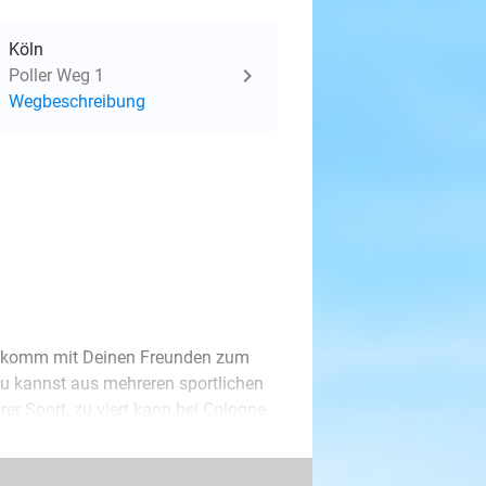
Köln
Poller Weg 1
Wegbeschreibung
n komm mit Deinen Freunden zum
Du kannst aus mehreren sportlichen
er Sport, zu viert kann bei Cologne
4 Schläger und Ball. Schlägt Dein
 Fußballfeld, indoor oder outdoor,