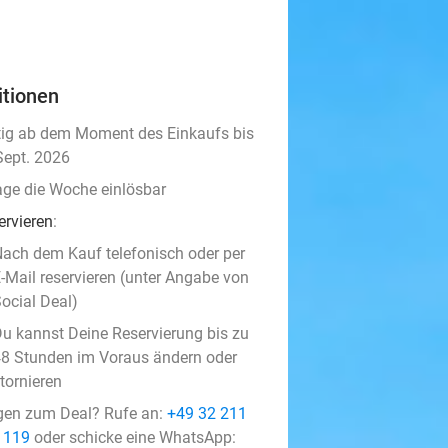
itionen
tig ab dem Moment des Einkaufs bis
Sept. 2026
age die Woche einlösbar
ervieren
:
ach dem Kauf telefonisch oder per
-Mail reservieren (unter Angabe von
ocial Deal)
u kannst Deine Reservierung bis zu
8 Stunden im Voraus ändern oder
tornieren
gen zum Deal? Rufe an:
+49 32 211
 119
oder schicke eine WhatsApp: