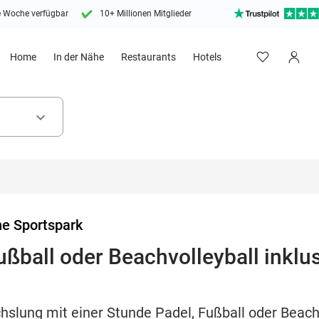
e Woche verfügbar
10+ Millionen Mitglieder
Home
In der Nähe
Restaurants
Hotels
keyboard_arrow_down
e Sportspark
ußball oder Beachvolleyball inkl
hslung mit einer Stunde Padel, Fußball oder Beach