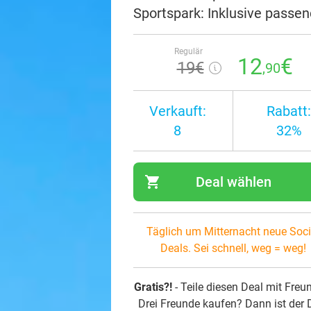
Sportspark: Inklusive passen
Regulär
12
€
19€
,90
Verkauft:
Rabatt:
8
32%
shopping_cart
Deal wählen
navi
Täglich um Mitternacht neue Soci
Deals. Sei schnell, weg = weg!
Gratis?!
- Teile diesen Deal mit Freu
Drei Freunde kaufen? Dann ist der 