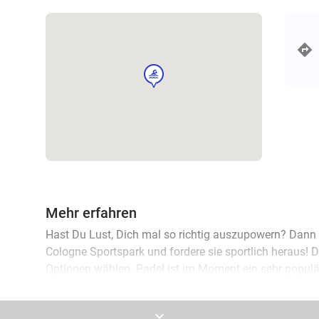
sport
Mehr erfahren
Hast Du Lust, Dich mal so richtig auszupowern? Dan
Cologne Sportspark und fordere sie sportlich heraus! 
Optionen wählen. Padel ist im Moment ein sehr populär
Sportspark eine Padelbahn gemietet werden, inklusive 
Herz mehr für Fußball? Miete dann eine Stunde lang ein
keyboard_arrow_down