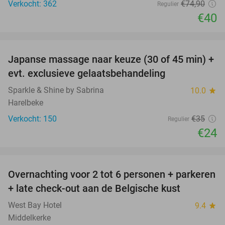
Verkocht: 362
€74
,90
Regulier
€40
favorite_border
Japanse massage naar keuze (30 of 45 min) +
31%
evt. exclusieve gelaatsbehandeling
Sparkle & Shine by Sabrina
10.0
star
Harelbeke
Verkocht: 150
€35
Regulier
€24
favorite_border
Overnachting voor 2 tot 6 personen + parkeren
40%
+ late check-out aan de Belgische kust
West Bay Hotel
9.4
star
Middelkerke