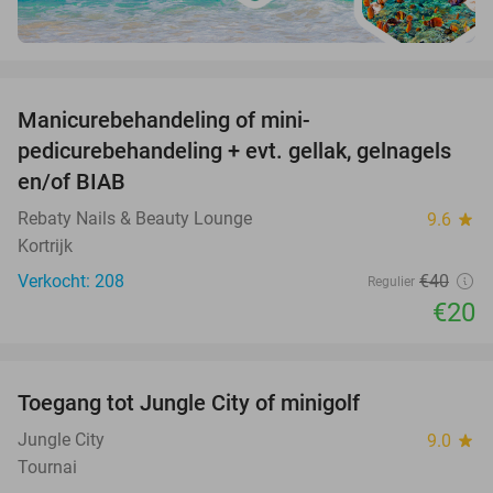
favorite_border
Manicurebehandeling of mini-
50%
pedicurebehandeling + evt. gellak, gelnagels
en/of BIAB
Rebaty Nails & Beauty Lounge
9.6
star
Kortrijk
Verkocht: 208
€40
Regulier
€20
favorite_border
Toegang tot Jungle City of minigolf
18%
Jungle City
9.0
star
Tournai