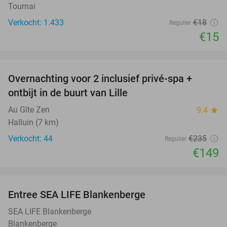
Tournai
Verkocht: 1.433
€18
Regulier
€15
favorite_border
Overnachting voor 2 inclusief privé-spa +
37%
ontbijt in de buurt van Lille
Au Gîte Zen
9.4
star
Halluin (7 km)
Verkocht: 44
€235
Regulier
€149
favorite_border
Entree SEA LIFE Blankenberge
20%
SEA LIFE Blankenberge
Blankenberge