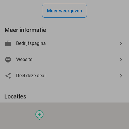
Meer weergeven
Meer informatie
Bedrijfspagina
Website
Deel deze deal
Locaties
events