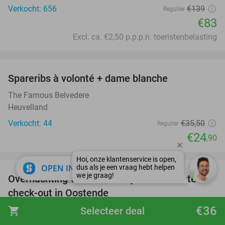
Verkocht: 656
€139
Regulier
€83
Excl. ca. €2,50 p.p.p.n. toeristenbelasting
favorite_border
Spareribs à volonté + dame blanche
30%
The Famous Belvedere
Heuvelland
Verkocht: 44
€35
,50
Regulier
€24
,90
favorite_border
close
OPEN IN APP
Overnachting voor 2 + ontbijt + cava + late
49%
check-out in Oostende
€36
De Hofkamers
shopping_cart
Selecteer deal
9.6
star
Oostende