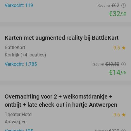
Verkocht: 119
€62
Regulier
€32
,90
favorite_border
Karten met augmented reality bij BattleKart
23%
BattleKart
9.5
star
Kortrijk (+4 locaties)
Verkocht: 1.785
€19
,50
Regulier
€14
,95
favorite_border
Overnachting voor 2 + welkomstdrankje +
46%
ontbijt + late check-out in hartje Antwerpen
Theater Hotel
9.6
star
Antwerpen