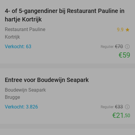
4- of 5-gangendiner bij Restaurant Pauline in
16%
hartje Kortrijk
Restaurant Pauline
9.9
star
Kortrijk
Verkocht: 63
€70
Regulier
€59
favorite_border
Entree voor Boudewijn Seapark
35%
Boudewijn Seapark
Brugge
Verkocht: 3.826
€33
Regulier
€21
,50
favorite_border