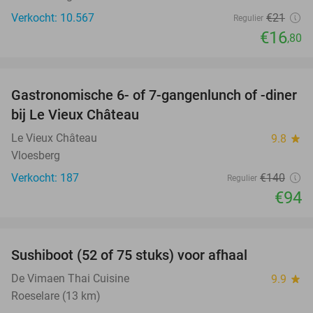
Verkocht: 10.567
€21
Regulier
€16
,80
favorite_border
Gastronomische 6- of 7-gangenlunch of -diner
33%
bij Le Vieux Château
Le Vieux Château
9.8
star
Vloesberg
Verkocht: 187
€140
Regulier
€94
favorite_border
Sushiboot (52 of 75 stuks) voor afhaal
47%
De Vimaen Thai Cuisine
9.9
star
Roeselare (13 km)