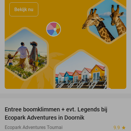
Bekijk nu
favorite_border
Entree boomklimmen + evt. Legends bij
17%
Ecopark Adventures in Doornik
Ecopark Adventures Tournai
9.9
star