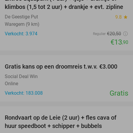
32%
klimbos (1,5 tot 2 uur) + drankje + evt. zipline
De Geestige Put
9.8
star
Waregem (9 km)
Verkocht: 3.974
€20
,50
Regulier
€13
,90
favorite_border
Gratis kans op een droomreis t.w.v. €3.000
Social Deal Win
Online
Gratis
Verkocht: 183.008
favorite_border
Rondvaart op de Leie (2 uur) + fles cava of
37%
huur speedboot + schipper + bubbels