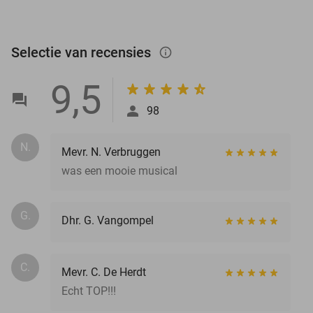
Selectie van recensies
info_outlined
9,5
98
N.
Mevr. N. Verbruggen
was een mooie musical
G.
Dhr. G. Vangompel
C.
Mevr. C. De Herdt
Echt TOP!!!