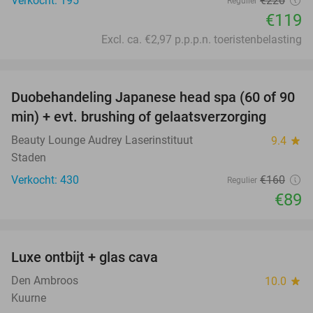
Verkocht: 195
€220
Regulier
€119
Excl. ca. €2,97 p.p.p.n. toeristenbelasting
favorite_border
Duobehandeling Japanese head spa (60 of 90
44%
min) + evt. brushing of gelaatsverzorging
Beauty Lounge Audrey Laserinstituut
9.4
star
Staden
Verkocht: 430
€160
Regulier
€89
favorite_border
Luxe ontbijt + glas cava
35%
Den Ambroos
10.0
star
Kuurne