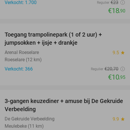
Verkocht: 1.700
€23
Regulier
€18
,90
favorite_border
Toegang trampolinepark (1 of 2 uur) +
47%
jumpsokken + ijsje + drankje
Arenal Roeselare
9.5
star
Roeselare (12 km)
Verkocht: 366
€20
,70
Regulier
€10
,95
favorite_border
3-gangen keuzediner + amuse bij De Gekruide
47%
Verbeelding
De Gekruide Verbeelding
9.9
star
Meulebeke (11 km)