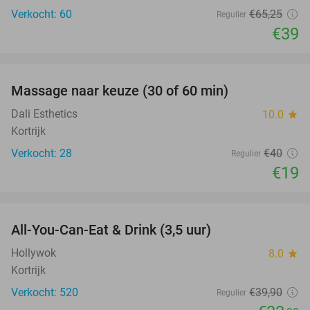
Verkocht: 60
€65
,25
Regulier
€39
favorite_border
Massage naar keuze (30 of 60 min)
53%
Dali Esthetics
10.0
star
Kortrijk
Verkocht: 28
€40
Regulier
€19
favorite_border
All-You-Can-Eat & Drink (3,5 uur)
15%
Hollywok
8.0
star
Kortrijk
Verkocht: 520
€39
,90
Regulier