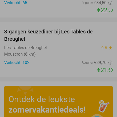
Verkocht: 65
€34
,50
Regulier
€22
,50
favorite_border
3-gangen keuzediner bij Les Tables de
46%
Breughel
Les Tables de Breughel
9.6
star
Mouscron (6 km)
Verkocht: 102
€39
,70
Regulier
€21
,50
Ontdek de leukste
zomervakantiedeals
!