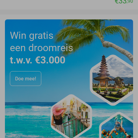
€33
,90
Win gratis
een droomreis
t.w.v. €3.000
Doe mee!