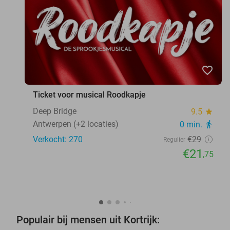
favorite_border
Ticket voor musical Roodkapje
Deep Bridge
9.5
star
Antwerpen (+2 locaties)
0 min.
directions_walk
Verkocht: 270
€29
Regulier
€21
,75
Populair bij mensen uit Kortrijk: