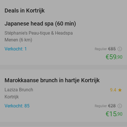
favorite_border
Deals in Kortrijk
Japanese head spa (60 min)
30%
NEW
TODAY
Stéphanie's Peau-tique & Headspa
Menen (6 km)
Verkocht: 1
€85
Regulier
€59
,90
favorite_border
Marokkaanse brunch in hartje Kortrijk
43%
Laziza Brunch
9.4
star
Kortrijk
Verkocht: 85
€28
Regulier
€15
,90
favorite_border