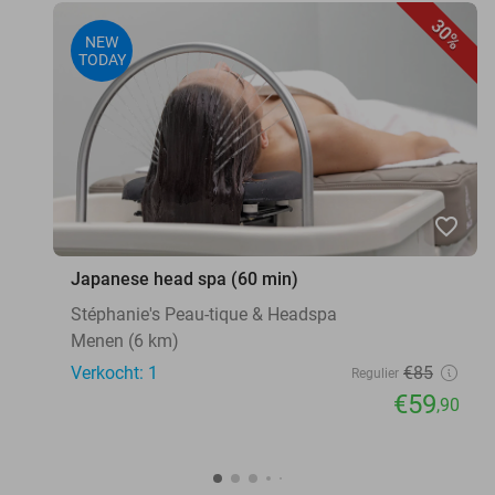
30%
NEW
TODAY
favorite_border
Japanese head spa (60 min)
Stéphanie's Peau-tique & Headspa
Menen (6 km)
Verkocht: 1
€85
Regulier
€59
,90