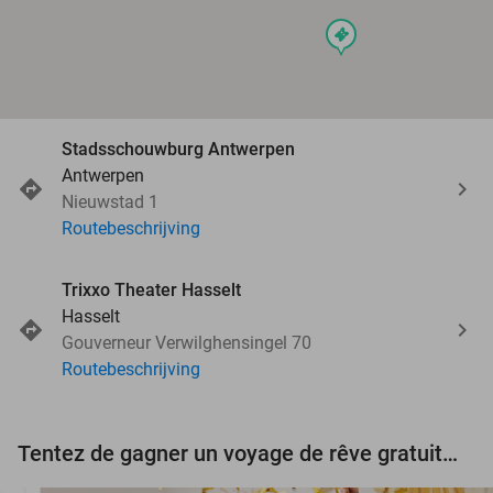
events
Stadsschouwburg Antwerpen
Antwerpen
Nieuwstad 1
Routebeschrijving
Trixxo Theater Hasselt
Hasselt
Gouverneur Verwilghensingel 70
Routebeschrijving
Tentez de gagner un voyage de rêve gratuit d'une valeur de 3.000 € !