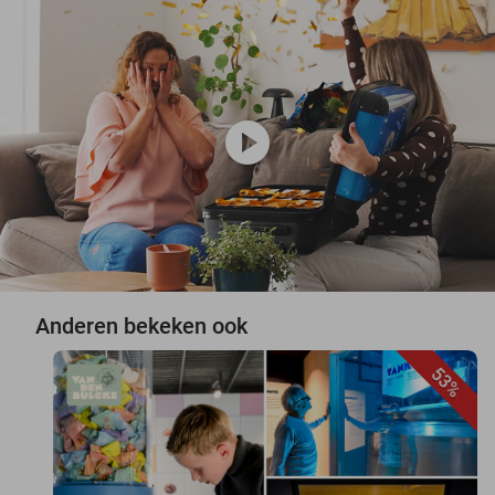
play_circle
Anderen bekeken ook
53%