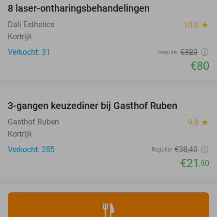
8 laser-ontharingsbehandelingen
75%
Dali Esthetics
10.0
star
Kortrijk
Verkocht: 31
€320
Regulier
€80
favorite_border
3-gangen keuzediner bij Gasthof Ruben
43%
Gasthof Ruben
9.8
star
Kortrijk
Verkocht: 285
€38
,40
Regulier
€21
,90