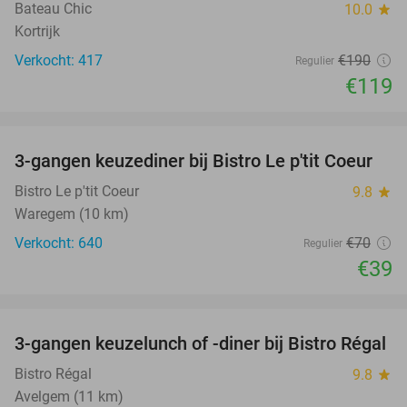
Bateau Chic
10.0
star
Kortrijk
Verkocht: 417
€190
Regulier
€119
favorite_border
3-gangen keuzediner bij Bistro Le p'tit Coeur
44%
Bistro Le p'tit Coeur
9.8
star
Waregem (10 km)
Verkocht: 640
€70
Regulier
€39
favorite_border
3-gangen keuzelunch of -diner bij Bistro Régal
40%
Bistro Régal
9.8
star
Avelgem (11 km)