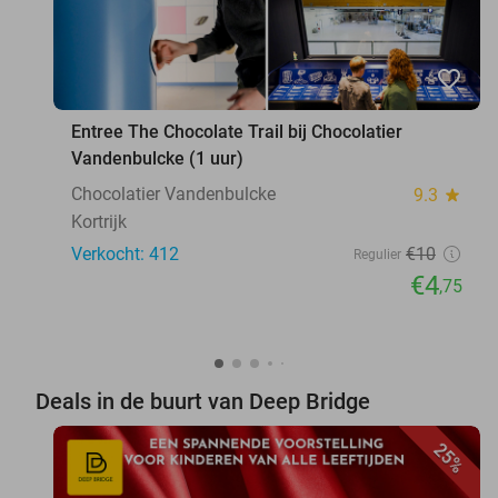
favorite_border
Entree The Chocolate Trail bij Chocolatier
Vandenbulcke (1 uur)
Chocolatier Vandenbulcke
9.3
star
Kortrijk
Verkocht: 412
€10
Regulier
€4
,75
Deals in de buurt van Deep Bridge
25%