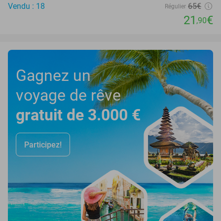
Vendu : 18
65€
Régulier
21
€
,90
Gagnez un
voyage de rêve
gratuit de 3.000 €
Participez!