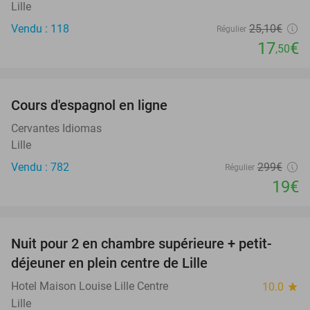
Lille
Vendu : 118
25
,10
€
Régulier
17
€
,50
favorite_border
Cours d'espagnol en ligne
94%
Cervantes Idiomas
Lille
Vendu : 782
299€
Régulier
19€
favorite_border
Nuit pour 2 en chambre supérieure + petit-
33%
déjeuner en plein centre de Lille
Hotel Maison Louise Lille Centre
10.0
star
Lille