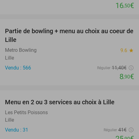
16
€
,50
favorite_border
Partie de bowling + menu au choix au coeur de
22%
Lille
Metro Bowling
9.6
star
Lille
Vendu : 566
11
,40
€
Régulier
8
€
,90
favorite_border
Menu en 2 ou 3 services au choix à Lille
37%
Les Petits Poissons
Lille
Vendu : 31
41€
Régulier
25
€
,90