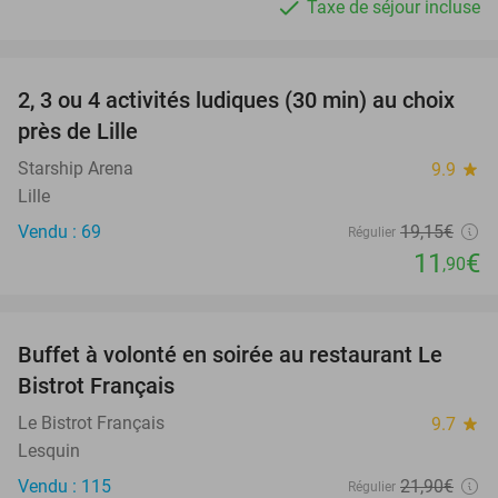
Taxe de séjour incluse
favorite_border
2, 3 ou 4 activités ludiques (30 min) au choix
38%
près de Lille
Starship Arena
9.9
star
Lille
Vendu : 69
19
,15
€
Régulier
11
€
,90
favorite_border
Buffet à volonté en soirée au restaurant Le
25%
Bistrot Français
Le Bistrot Français
9.7
star
Lesquin
Vendu : 115
21
,90
€
Régulier