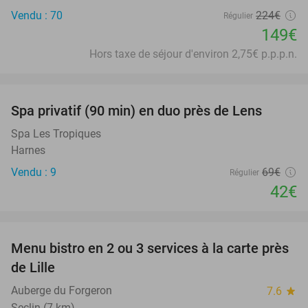
Vendu : 70
224€
Régulier
149€
Hors taxe de séjour d'environ 2,75€ p.p.p.n.
favorite_border
Spa privatif (90 min) en duo près de Lens
39%
Spa Les Tropiques
Harnes
Vendu : 9
69€
Régulier
42€
favorite_border
Menu bistro en 2 ou 3 services à la carte près
41%
de Lille
Auberge du Forgeron
7.6
star
Seclin (7 km)