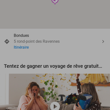
Bondues
5 rond-point des Ravennes
Itinéraire
Tentez de gagner un voyage de rêve gratuit d'une valeur de 3.000 € !
play_circle