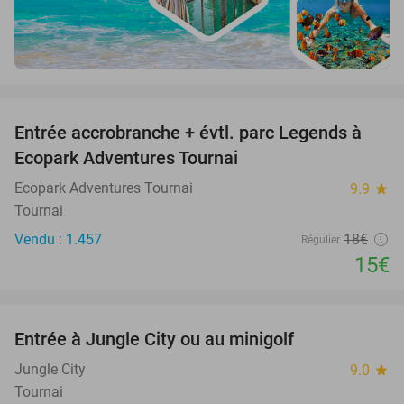
favorite_border
Entrée accrobranche + évtl. parc Legends à
17%
Ecopark Adventures Tournai
Ecopark Adventures Tournai
9.9
star
Tournai
Vendu : 1.457
18€
Régulier
15€
favorite_border
Entrée à Jungle City ou au minigolf
18%
Jungle City
9.0
star
Tournai