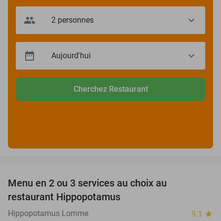
Cherchez Restaurant
favorite_border
Menu en 2 ou 3 services au choix au
30%
restaurant Hippopotamus
Hippopotamus Lomme
9.1
star