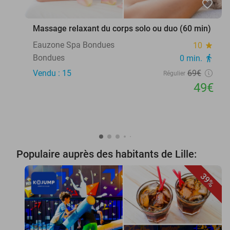
favorite_border
Massage relaxant du corps solo ou duo (60 min)
Eauzone Spa Bondues
10
star
Bondues
0 min.
directions_walk
Vendu : 15
69€
Régulier
49€
Populaire auprès des habitants de Lille:
39%