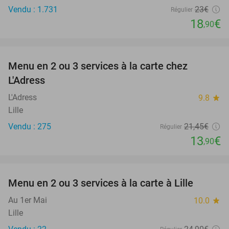
Vendu : 1.731
23€
Régulier
18
€
,90
favorite_border
Menu en 2 ou 3 services à la carte chez
35%
L'Adress
L'Adress
9.8
star
Lille
Vendu : 275
21
,45
€
Régulier
13
€
,90
favorite_border
Menu en 2 ou 3 services à la carte à Lille
32%
Au 1er Mai
10.0
star
Lille