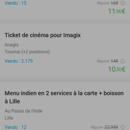
Vendu : 15
16€
Régulier
11
€
,90
favorite_border
Ticket de cinéma pour Imagix
25%
Imagix
Tournai (+2 positions)
Vendu : 2.179
14€
Régulier
10
€
,50
favorite_border
Menu indien en 2 services à la carte + boisson
37%
à Lille
Au Palais de l'Inde
Lille
Vendu : 12
22
,95
€
Régulier