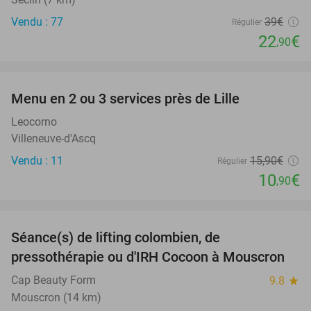
Vendu : 77
39€
Régulier
22
€
,90
favorite_border
Menu en 2 ou 3 services près de Lille
31%
Leocorno
Villeneuve-d'Ascq
Vendu : 11
15
,90
€
Régulier
10
€
,90
favorite_border
Séance(s) de lifting colombien, de
66%
pressothérapie ou d'IRH Cocoon à Mouscron
Cap Beauty Form
9.8
star
Mouscron (14 km)