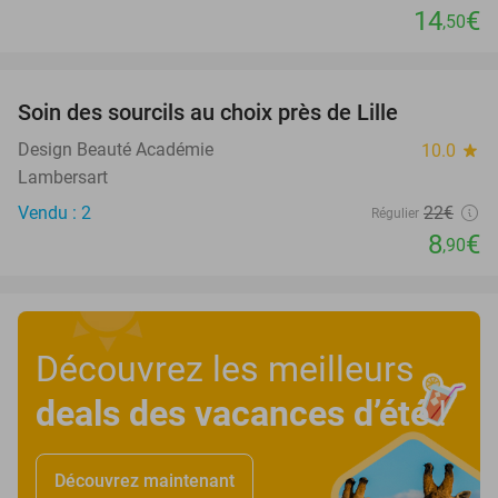
14
€
,50
favorite_border
Soin des sourcils au choix près de Lille
60%
Design Beauté Académie
10.0
star
Lambersart
Vendu : 2
22€
Régulier
8
€
,90
Découvrez les meilleurs
deals des vacances d’été
!
Découvrez maintenant