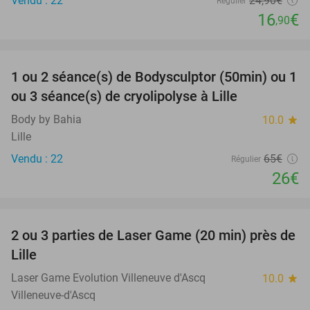
Vendu : 22
24
,90
€
Régulier
16
€
,90
favorite_border
1 ou 2 séance(s) de Bodysculptor (50min) ou 1
60%
ou 3 séance(s) de cryolipolyse à Lille
Body by Bahia
10.0
star
Lille
Vendu : 22
65€
Régulier
26€
favorite_border
2 ou 3 parties de Laser Game (20 min) près de
26%
Lille
Laser Game Evolution Villeneuve d'Ascq
10.0
star
Villeneuve-d'Ascq