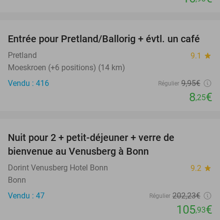
favorite_border
Entrée pour Pretland/Ballorig + évtl. un café
17%
Pretland
9.1
star
Moeskroen (+6 positions) (14 km)
Vendu : 416
9
,95
€
Régulier
8
€
,25
favorite_border
Nuit pour 2 + petit-déjeuner + verre de
48%
bienvenue au Venusberg à Bonn
Dorint Venusberg Hotel Bonn
9.2
star
Bonn
Vendu : 47
202
,23
€
Régulier
105
€
,93