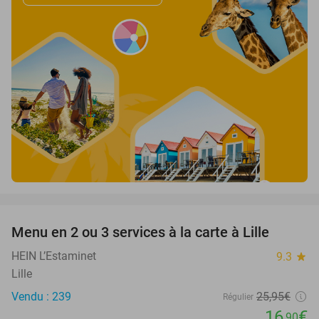
favorite_border
Menu en 2 ou 3 services à la carte à Lille
35%
HEIN L’Estaminet
9.3
star
Lille
Vendu : 239
25
,95
€
Régulier
16
€
,90