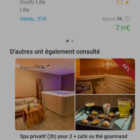
Goolfy Lille
9.3
star
Lille
Vendu : 519
9€
Régulier
7
€
,50
D'autres ont également consulté
44%
favorite_border
Spa privatif (2h) pour 2 + café ou thé gourmand