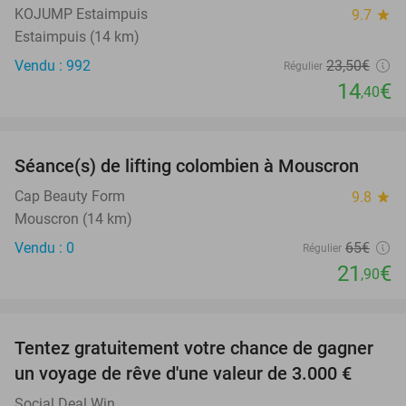
KOJUMP Estaimpuis
9.7
star
Estaimpuis (14 km)
Vendu : 992
23
,50
€
Régulier
14
€
,40
favorite_border
Séance(s) de lifting colombien à Mouscron
66%
NEW
TODAY
Cap Beauty Form
9.8
star
Mouscron (14 km)
Vendu : 0
65€
Régulier
21
€
,90
favorite_border
Tentez gratuitement votre chance de gagner
un voyage de rêve d'une valeur de 3.000 €
Social Deal Win