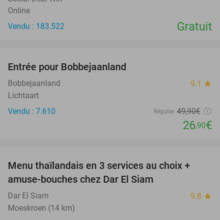
Online
Gratuit
Vendu : 183.522
favorite_border
Entrée pour Bobbejaanland
46%
Bobbejaanland
9.1
star
Lichtaart
Vendu : 7.610
49
,90
€
Régulier
26
€
,90
favorite_border
Menu thaïlandais en 3 services au choix +
38%
amuse-bouches chez Dar El Siam
Dar El Siam
9.8
star
Moeskroen (14 km)