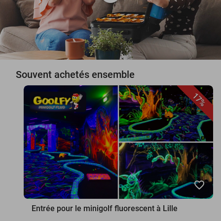
Souvent achetés ensemble
17%
favorite_border
Entrée pour le minigolf fluorescent à Lille