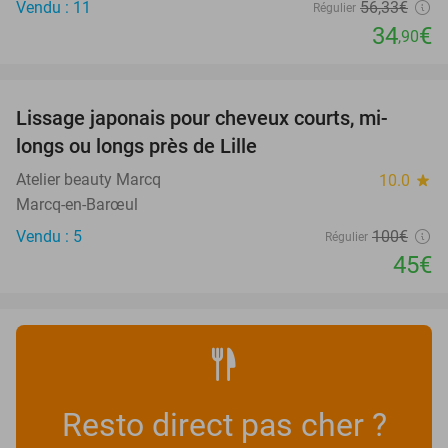
Vendu : 11
56
,33
€
Régulier
34
€
,90
favorite_border
Lissage japonais pour cheveux courts, mi-
55%
longs ou longs près de Lille
Atelier beauty Marcq
10.0
star
Marcq-en-Barœul
Vendu : 5
100€
Régulier
45€
Resto direct pas cher ?