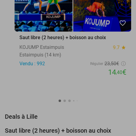
favorite_border
Saut libre (2 heures) + boisson au choix
KOJUMP Estaimpuis
9.7
star
Estaimpuis (14 km)
Vendu : 992
23
,50
€
Régulier
14
€
,40
favorite_border
Deals à Lille
Saut libre (2 heures) + boisson au choix
39%