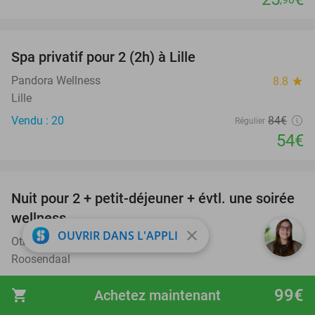
favorite_border
Spa privatif pour 2 (2h) à Lille
36%
Pandora Wellness
8.8
star
Lille
Vendu : 20
84€
Régulier
54€
favorite_border
Nuit pour 2 + petit-déjeuner + évtl. une soirée
21%
wellness
close
OUVRIR DANS L'APPLI
Otium Wellness Hotel
9.5
star
Roosendaal
Vendu : 32
138€
Régulier
99€
shopping_cart
Achetez maintenant
109€