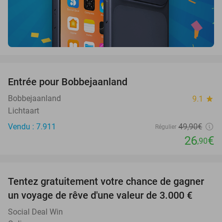
favorite_border
Entrée pour Bobbejaanland
46%
Bobbejaanland
9.1
star
Lichtaart
Vendu : 7.911
49
,90
€
Régulier
26
€
,90
favorite_border
Tentez gratuitement votre chance de gagner
un voyage de rêve d'une valeur de 3.000 €
Social Deal Win