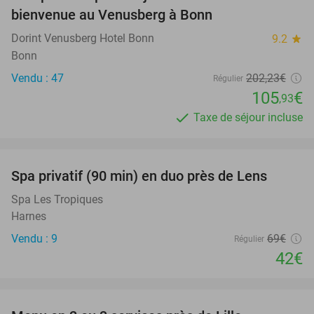
48%
bienvenue au Venusberg à Bonn
Dorint Venusberg Hotel Bonn
9.2
star
Bonn
Vendu : 47
202
,23
€
Régulier
105
€
,93
Taxe de séjour incluse
favorite_border
Spa privatif (90 min) en duo près de Lens
39%
Spa Les Tropiques
Harnes
Vendu : 9
69€
Régulier
42€
favorite_border