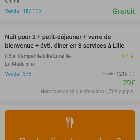
Online
Gratuit
Vendu : 187.113
favorite_border
Nuit pour 2 + petit-déjeuner + verre de
35%
bienvenue + évtl. dîner en 3 services à Lille
Hôtel Campanile Lille Euralille
9.2
star
La Madeleine
Vendu : 375
121€
Régulier
79€
Hors taxe de séjour d'environ 1,76€ p.p.p.n.