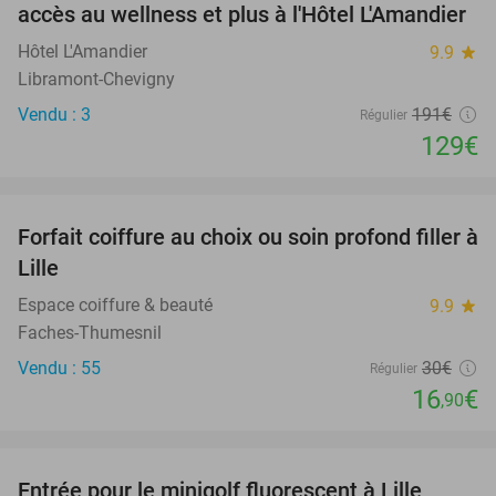
accès au wellness et plus à l'Hôtel L'Amandier
TODAY
Hôtel L'Amandier
9.9
star
Libramont-Chevigny
Vendu : 3
191€
Régulier
129€
favorite_border
Forfait coiffure au choix ou soin profond filler à
44%
Lille
Espace coiffure & beauté
9.9
star
Faches-Thumesnil
Vendu : 55
30€
Régulier
16
€
,90
favorite_border
Entrée pour le minigolf fluorescent à Lille