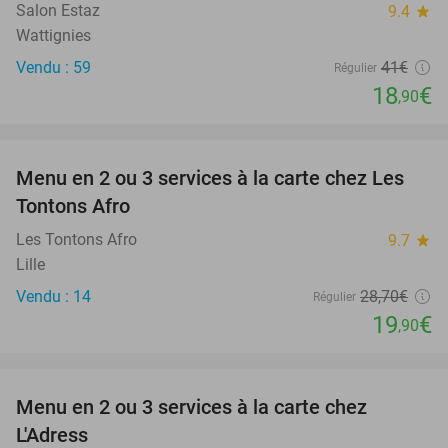
Salon Estaz
9.4
star
Wattignies
Vendu : 59
41€
Régulier
18
€
,90
favorite_border
Menu en 2 ou 3 services à la carte chez Les
31%
Tontons Afro
Les Tontons Afro
9.7
star
Lille
Vendu : 14
28
,70
€
Régulier
19
€
,90
favorite_border
Menu en 2 ou 3 services à la carte chez
35%
L'Adress