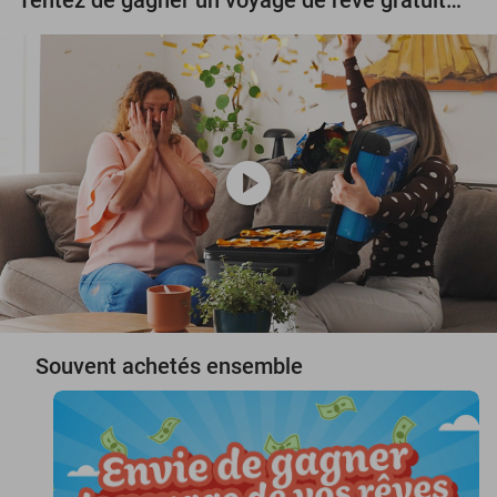
play_circle
Souvent achetés ensemble