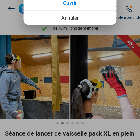
Ouvrir
Découvrez + de 15.000 deals
Disponible 7 jours par semaine
Annuler
Disponible à partir d
+ de 10 millions de membres
9,4
basé sur
206 262 avis
46%
Découvrez + de 15.000 deals
Disponible 7 jours par semaine
+ de 10 millions de membres
favorite_border
Séance de lancer de vaisselle pack XL en plein