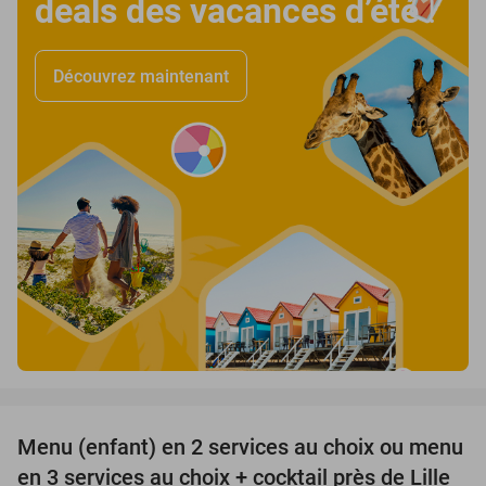
deals des vacances d’été
!
Découvrez maintenant
favorite_border
Menu (enfant) en 2 services au choix ou menu
34%
en 3 services au choix + cocktail près de Lille