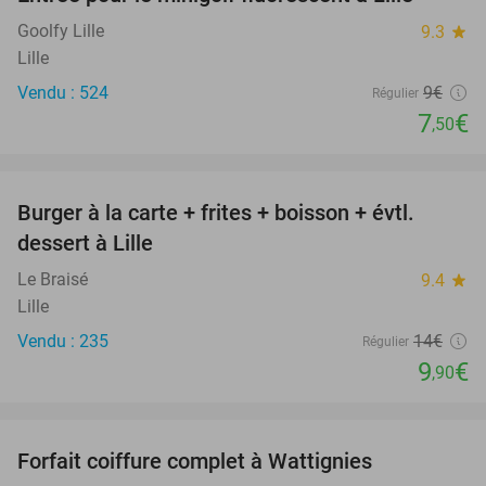
17%
Goolfy Lille
9.3
star
Lille
Vendu : 524
9€
Régulier
7
€
,50
favorite_border
Burger à la carte + frites + boisson + évtl.
29%
dessert à Lille
Le Braisé
9.4
star
Lille
Vendu : 235
14€
Régulier
9
€
,90
favorite_border
Forfait coiffure complet à Wattignies
54%