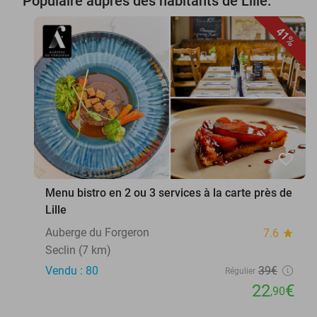
Populaire auprès des habitants de Lille:
41%
favorite_border
Menu bistro en 2 ou 3 services à la carte près de
Lille
Auberge du Forgeron
7.6
star
Seclin (7 km)
Vendu : 80
39€
Régulier
22
€
,90