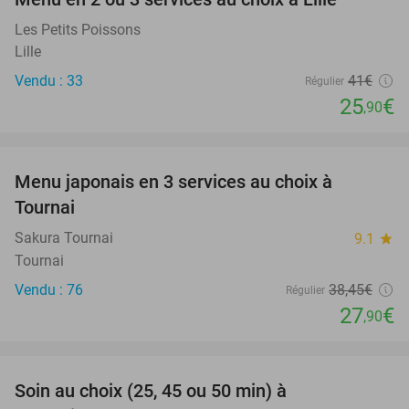
37%
Les Petits Poissons
Lille
Vendu : 33
41€
Régulier
25
€
,90
favorite_border
Menu japonais en 3 services au choix à
27%
Tournai
Sakura Tournai
9.1
star
Tournai
Vendu : 76
38
,45
€
Régulier
27
€
,90
favorite_border
Soin au choix (25, 45 ou 50 min) à
43%