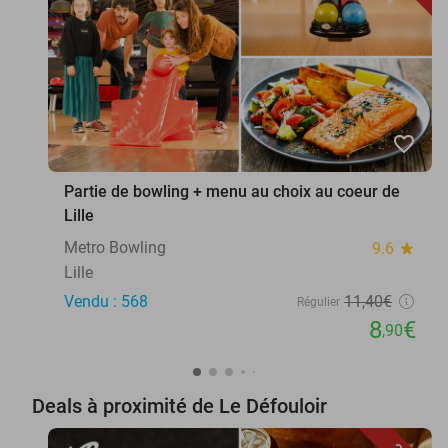
favorite_border
Partie de bowling + menu au choix au coeur de
Lille
Metro Bowling
9.6
star
Lille
Vendu : 568
11
,40
€
Régulier
8
€
,90
Deals à proximité de Le Défouloir