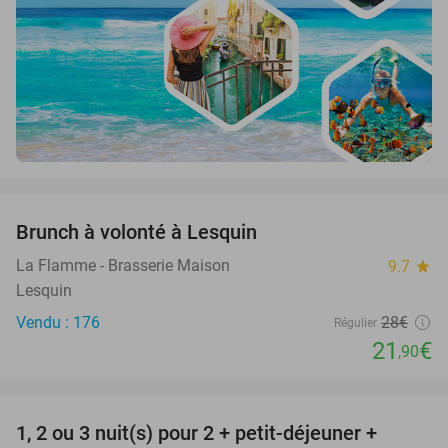
favorite_border
Brunch à volonté à Lesquin
22%
La Flamme - Brasserie Maison
9.7
star
Lesquin
Vendu : 176
28€
Régulier
21
€
,90
favorite_border
1, 2 ou 3 nuit(s) pour 2 + petit-déjeuner +
32%
NEW