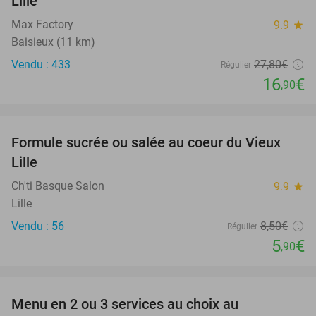
Lille
Max Factory
9.9
star
Baisieux (11 km)
Vendu : 433
27
,80
€
Régulier
16
€
,90
favorite_border
Formule sucrée ou salée au coeur du Vieux
31%
Lille
Ch'ti Basque Salon
9.9
star
Lille
Vendu : 56
8
,50
€
Régulier
5
€
,90
favorite_border
Menu en 2 ou 3 services au choix au
30%