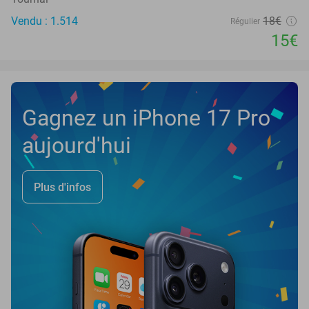
Vendu : 1.514
18€
Régulier
15€
Gagnez un iPhone 17 Pro
aujourd'hui
Plus d'infos