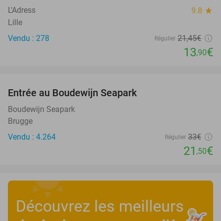
L'Adress
9.8
star
Lille
Vendu : 278
21
,45
€
Régulier
13
€
,90
favorite_border
Entrée au Boudewijn Seapark
35%
Boudewijn Seapark
Brugge
Vendu : 4.264
33€
Régulier
21
€
,50
Découvrez les meilleurs