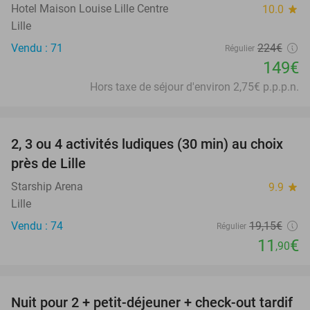
Hotel Maison Louise Lille Centre
10.0
star
Lille
Vendu : 71
224€
Régulier
149€
Hors taxe de séjour d'environ 2,75€ p.p.p.n.
favorite_border
2, 3 ou 4 activités ludiques (30 min) au choix
38%
près de Lille
Starship Arena
9.9
star
Lille
Vendu : 74
19
,15
€
Régulier
11
€
,90
favorite_border
Nuit pour 2 + petit-déjeuner + check-out tardif
43%