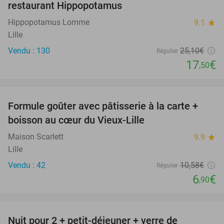
restaurant Hippopotamus
Hippopotamus Lomme
9.1
star
Lille
Vendu : 130
25
,10
€
Régulier
17
€
,50
favorite_border
Formule goûter avec pâtisserie à la carte +
35%
boisson au cœur du Vieux-Lille
Maison Scarlett
9.9
star
Lille
Vendu : 42
10
,58
€
Régulier
6
€
,90
favorite_border
Nuit pour 2 + petit-déjeuner + verre de