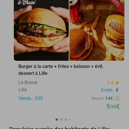
29%
favorite_border
Burger à la carte + frites + boisson + évtl.
dessert à Lille
Le Braisé
9.4
star
Lille
3 min.
directions_walk
Vendu : 235
14€
Régulier
9
€
,90