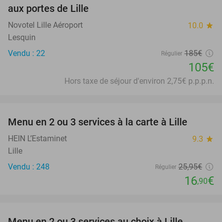
aux portes de Lille
Novotel Lille Aéroport
10.0
star
Lesquin
Vendu : 22
185€
Régulier
105€
Hors taxe de séjour d'environ 2,75€ p.p.p.n.
favorite_border
Menu en 2 ou 3 services à la carte à Lille
35%
HEIN L’Estaminet
9.3
star
Lille
Vendu : 248
25
,95
€
Régulier
16
€
,90
favorite_border
Menu en 2 ou 3 services au choix à Lille