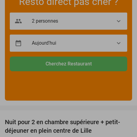
Resto direct pas cher ?
Cherchez Restaurant
favorite_border
Nuit pour 2 en chambre supérieure + petit-
33%
déjeuner en plein centre de Lille