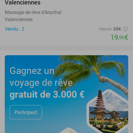
Valenciennes
Massage de rêve d'Anychaï
Valenciennes
Vendu : 2
35€
Régulier
19
€
,90
Gagnez un
voyage de rêve
gratuit de 3.000 €
Participez!