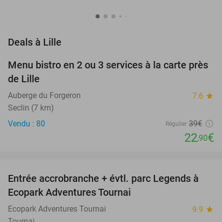
favorite_border
Deals à Lille
Menu bistro en 2 ou 3 services à la carte près
41%
de Lille
Auberge du Forgeron
7.6
star
Seclin (7 km)
Vendu : 80
39€
Régulier
22
€
,90
favorite_border
Entrée accrobranche + évtl. parc Legends à
17%
Ecopark Adventures Tournai
Ecopark Adventures Tournai
9.9
star
Tournai