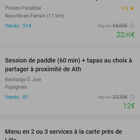
Pirates Paradise
9.8
star
Neuville-en-Ferrain (11 km)
Vendu : 514
34
,85
€
Régulier
22
€
,90
favorite_border
Session de paddle (60 min) + tapas au choix à
49%
partager à proximité de Ath
Recharge Ô Joie
Papignies
Vendu : 81
23
,35
€
Régulier
12€
favorite_border
Menu en 2 ou 3 services à la carte près de
39%