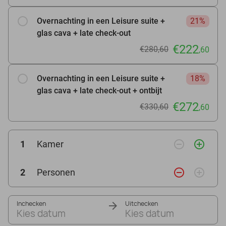
Overnachting in een Leisure suite +
21%
glas cava + late check-out
€222
€280,60
,60
Overnachting in een Leisure suite +
18%
glas cava + late check-out + ontbijt
€272
€330,60
,60
remove_circle_outline
add_circle_outline
1
Kamer
remove_circle_outline
add_circle_outline
2
Personen
Inchecken
Uitchecken
Kies datum
Kies datum