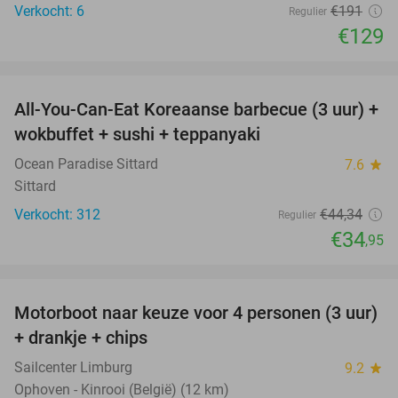
Verkocht: 6
€191
Regulier
€129
favorite_border
All-You-Can-Eat Koreaanse barbecue (3 uur) +
21%
wokbuffet + sushi + teppanyaki
Ocean Paradise Sittard
7.6
star
Sittard
Verkocht: 312
€44
,34
Regulier
€34
,95
favorite_border
Motorboot naar keuze voor 4 personen (3 uur)
31%
+ drankje + chips
Sailcenter Limburg
9.2
star
Ophoven - Kinrooi (België) (12 km)