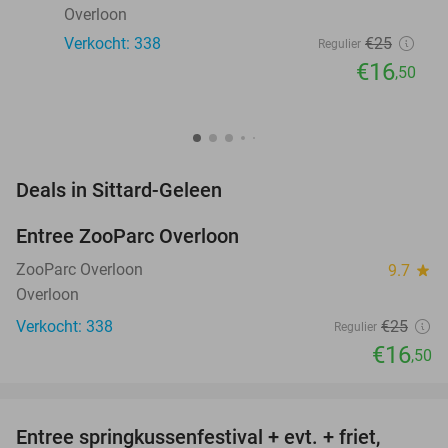
Overloon
Verkocht: 338
€25
Regulier
€16
,50
favorite_border
Deals in Sittard-Geleen
Entree ZooParc Overloon
34%
NEW
TODAY
ZooParc Overloon
9.7
star
Overloon
Verkocht: 338
€25
Regulier
€16
,50
favorite_border
Entree springkussenfestival + evt. + friet,
50%