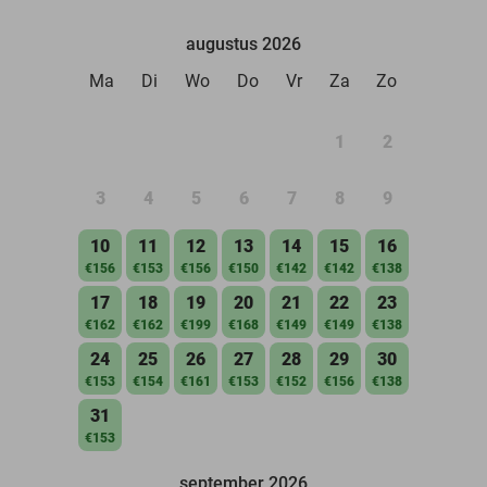
augustus 2026
Ma
Di
Wo
Do
Vr
Za
Zo
1
2
3
4
5
6
7
8
9
10
11
12
13
14
15
16
€156
€153
€156
€150
€142
€142
€138
17
18
19
20
21
22
23
€162
€162
€199
€168
€149
€149
€138
24
25
26
27
28
29
30
€153
€154
€161
€153
€152
€156
€138
31
€153
september 2026