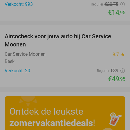
Verkocht: 993
€20
,75
Regulier
€14
,95
favorite_border
Aircocheck voor jouw auto bij Car Service
44%
Moonen
Car Service Moonen
9.7
star
Beek
Verkocht: 20
€89
Regulier
€49
,95
Ontdek de leukste
zomervakantiedeals
!