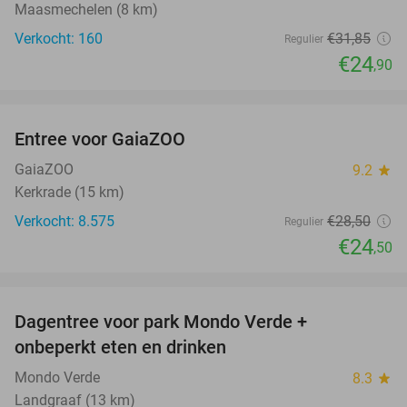
Maasmechelen (8 km)
Verkocht: 160
€31
,85
Regulier
€24
,90
favorite_border
Entree voor GaiaZOO
14%
GaiaZOO
9.2
star
Kerkrade (15 km)
Verkocht: 8.575
€28
,50
Regulier
€24
,50
favorite_border
Dagentree voor park Mondo Verde +
25%
onbeperkt eten en drinken
Mondo Verde
8.3
star
Landgraaf (13 km)