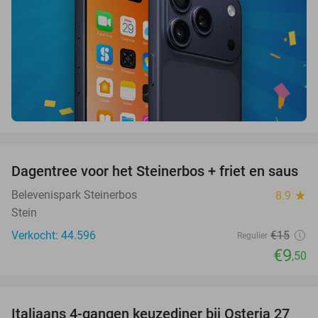
favorite_border
Dagentree voor het Steinerbos + friet en saus
37%
Belevenispark Steinerbos
8.9
star
Stein
Verkocht: 44.596
€15
Regulier
€9
,50
favorite_border
Italiaans 4-gangen keuzediner bij Osteria 27