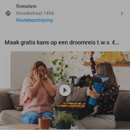
Roeselare
Kwadestraat 149A
Routebeschrijving
Maak gratis kans op een droomreis t.w.v. €3.000!
play_circle