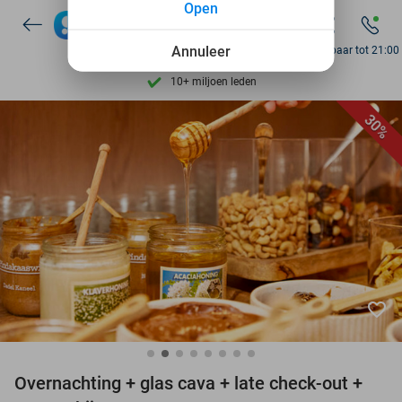
Open
7 dagen per week beschikbaar
Annuleer
Bereikbaar tot 21:00
10+ miljoen leden
9,4
op basis van
206.274 reviews
Ontdek 15.000+ deals
30%
7 dagen per week beschikbaar
10+ miljoen leden
favorite_border
Overnachting + glas cava + late check-out +