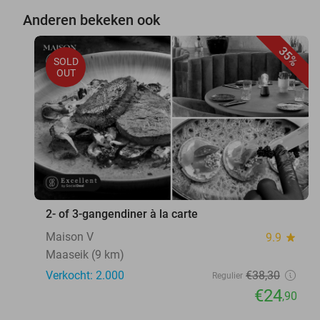
Anderen bekeken ook
35%
SOLD
OUT
2- of 3-gangendiner à la carte
Maison V
9.9
star
Maaseik (9 km)
Verkocht: 2.000
€38
,30
Regulier
€24
,90