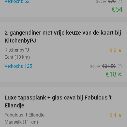
Verkocht: 52
€70
Regulier
€54
favorite_border
2-gangendiner met vrije keuze van de kaart bij
23%
KitchenbyPJ
KitchenbyPJ
9.0
star
Echt (10 km)
Verkocht: 125
€24
,50
Regulier
€18
,95
favorite_border
Luxe tapasplank + glas cava bij Fabulous 't
28%
Eilandje
Fabulous ´t Eilandje
9.4
star
Maaseik (11 km)