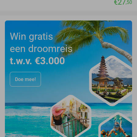
€27
,50
Win gratis
een droomreis
t.w.v. €3.000
Doe mee!