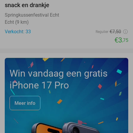
NEW
snack en drankje
TODAY
Springkussenfestival Echt
Echt (9 km)
Verkocht: 33
€7
,50
Regulier
€3
,75
Win vandaag een gratis
iPhone 17 Pro
Meer info