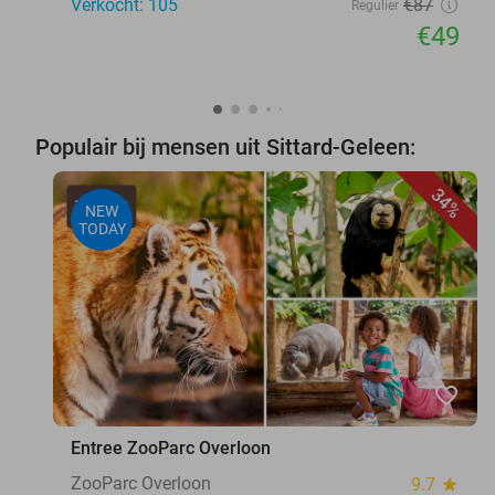
Verkocht: 105
€87
Regulier
€49
Populair bij mensen uit Sittard-Geleen:
34%
NEW
TODAY
favorite_border
Entree ZooParc Overloon
ZooParc Overloon
9.7
star