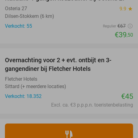
41%
Osteria 27
9.9
star
Dilsen-Stokkem (6 km)
Verkocht: 55
€67
Regulier
€39
,50
favorite_border
Overnachting voor 2 + evt. ontbijt en 3-
gangendiner bij Fletcher Hotels
Fletcher Hotels
Sittard (+ meerdere locaties)
€45
Verkocht: 18.352
Excl. ca. €3 p.p.p.n. toeristenbelasting