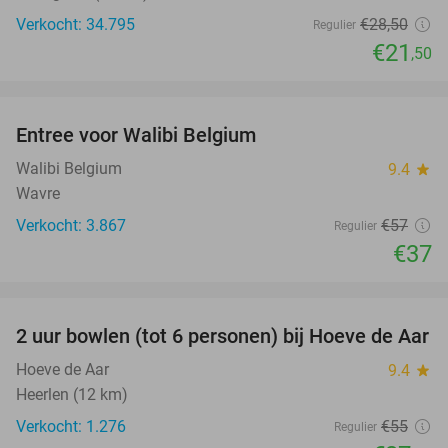
Verkocht: 34.795
€28
,50
Regulier
€21
,50
favorite_border
Entree voor Walibi Belgium
35%
Walibi Belgium
9.4
star
Wavre
Verkocht: 3.867
€57
Regulier
€37
favorite_border
2 uur bowlen (tot 6 personen) bij Hoeve de Aar
50%
Hoeve de Aar
9.4
star
Heerlen (12 km)
Verkocht: 1.276
€55
Regulier