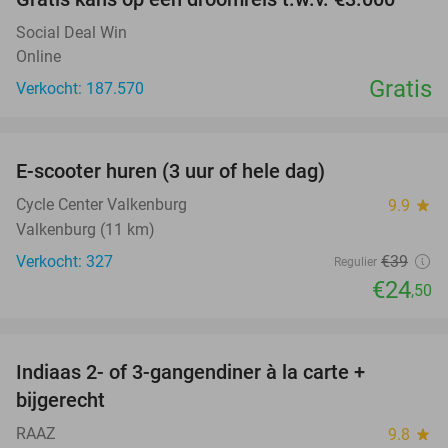
Social Deal Win
Online
Gratis
Verkocht: 187.570
favorite_border
E-scooter huren (3 uur of hele dag)
37%
Cycle Center Valkenburg
9.9
star
Valkenburg (11 km)
Verkocht: 327
€39
Regulier
€24
,50
favorite_border
Indiaas 2- of 3-gangendiner à la carte +
22%
bijgerecht
RAAZ
9.8
star