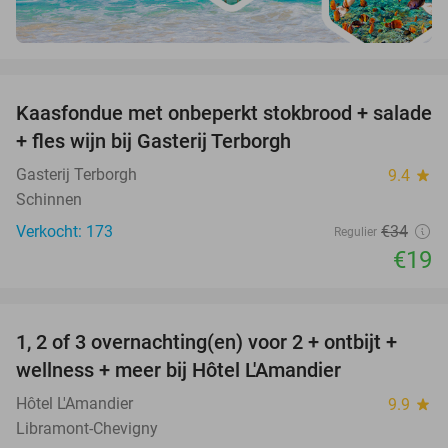
favorite_border
Kaasfondue met onbeperkt stokbrood + salade
44%
+ fles wijn bij Gasterij Terborgh
Gasterij Terborgh
9.4
star
Schinnen
Verkocht: 173
€34
Regulier
€19
favorite_border
1, 2 of 3 overnachting(en) voor 2 + ontbijt +
32%
NEW
wellness + meer bij Hôtel L'Amandier
TODAY
Hôtel L'Amandier
9.9
star
Libramont-Chevigny