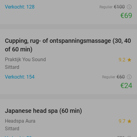
Verkocht: 128
€100
Regulier
€69
favorite_border
Cupping, rug- of ontspanningsmassage (30, 40
60%
of 60 min)
Praktijk You Sound
9.2
star
Sittard
Verkocht: 154
€60
Regulier
€24
favorite_border
Japanese head spa (60 min)
23%
Headspa Aura
9.7
star
Sittard