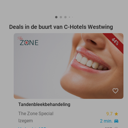
Deals in de buurt van C-Hotels Westwing
44%
favorite_border
Tandenbleekbehandeling
The Zone Special
9.7
star
Izegem
2 min.
directions_car