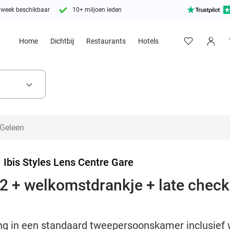
 week beschikbaar
10+ miljoen leden
Home
Dichtbij
Restaurants
Hotels
keyboard_arrow_down
>
Ibis Styles Lens Centre Gare
2 + welkomstdrankje + late check-
ng in een standaard tweepersoonskamer inclusief