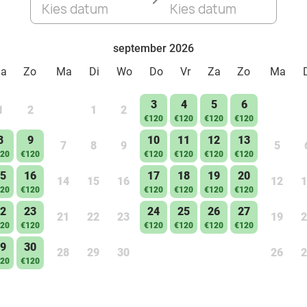
Kies datum
Kies datum
september 2026
Za
Zo
Ma
Di
Wo
Do
Vr
Za
Zo
Ma
3
4
5
6
1
2
1
2
€120
€120
€120
€120
8
9
10
11
12
13
7
8
9
5
20
€120
€120
€120
€120
€120
5
16
17
18
19
20
14
15
16
12
1
20
€120
€120
€120
€120
€120
2
23
24
25
26
27
21
22
23
19
2
20
€120
€120
€120
€120
€120
9
30
28
29
30
26
2
20
€120