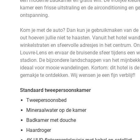
een moderne badkamer en gratis wifi. De vrolijke kleu
kamer een frisse uitstraling en de airconditioning en ge
ontspanning.
Kom je met de auto? Dan kun je gebruikmaken van de p
out hoeven jullie niet te haasten. Vanuit het hotel wand
winkelstraten en sfeervolle adresjes in het centrum. O
Louvre-Lens en ervaar de bruisende sfeer tijdens een wed
stadion. De bijzondere landschappen van het mijnbek
ideaal voor mooie wandelingen. Kortom: dit hotel is de
gemakje te ontdekken. Wij wensen je een fijn verblijf!
Standaard tweepersoonskamer
Tweepersoonsbed
Mineraalwater op de kamer
Badkamer met douche
Haardroger