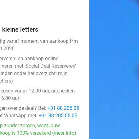
 kleine letters
dig vanaf moment van aankoop t/m
kt 2026
erveren:
na aankoop online
rveren met 'Social Deal Reserveren'
vinden onder het overzicht:
mijn
chers
)
hecken vanaf 12.00 uur, uitchecken
16.00 uur
gen over de deal? Bel:
+31 88 205 05
f WhatsApp met:
+31 88 205 05 05
p zonder zorgen, want jouw
koop is 100% verzekerd (meer info)