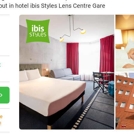
ut in hotel ibis Styles Lens Centre Gare
:
gate_next
e
!