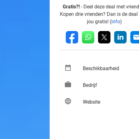
Gratis?!
- Deel deze deal met vrien
Kopen drie vrienden? Dan is de deal
jou gratis! (
info
)
whatsapp
linkedin
fb
mai
date_range
keybo
Beschikbaarheid
work
keybo
Bedrijf
language
keybo
Website