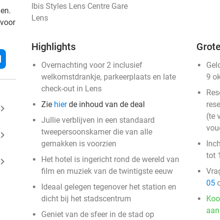
Ibis Styles Lens Centre Gare
den.
Lens
 voor
Highlights
Grote
l
Overnachting voor 2 inclusief
Gel
welkomstdrankje, parkeerplaats en late
9 o
check-out in Lens
Res
Zie
hier
de inhoud van de deal
rese
ard_arrow_right
(te 
Jullie verblijven in een standaard
vou
tweepersoonskamer die van alle
ard_arrow_right
gemakken is voorzien
Inc
tot 
Het hotel is ingericht rond de wereld van
ard_arrow_right
film en muziek van de twintigste eeuw
Vra
05
o
Ideaal gelegen tegenover het station en
dicht bij het stadscentrum
Koo
aan
Geniet van de sfeer in de stad op