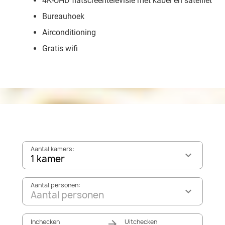
4K-UHD flatscreentelevisie met kabel en satelliet
Bureauhoek
Airconditioning
Gratis wifi
Aantal kamers:
1 kamer
Aantal personen:
Aantal personen
Inchecken
Uitchecken