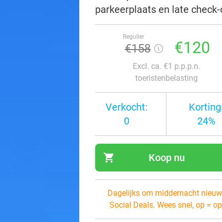
parkeerplaats en late check-o
Regulier
€120
€158
Excl. ca. €1 p.p.p.n.
toeristenbelasting
Verkocht:
Korting
0
24%
shopping_cart
Koop nu
navi
Dagelijks om middernacht nieuw
Social Deals. Wees snel, op = op