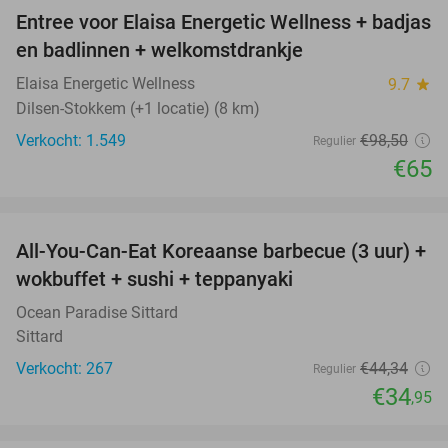
Entree voor Elaisa Energetic Wellness + badjas
34%
en badlinnen + welkomstdrankje
Elaisa Energetic Wellness
9.7
star
Dilsen-Stokkem (+1 locatie) (8 km)
Verkocht: 1.549
€98
,50
Regulier
€65
favorite_border
All-You-Can-Eat Koreaanse barbecue (3 uur) +
21%
wokbuffet + sushi + teppanyaki
Ocean Paradise Sittard
Sittard
Verkocht: 267
€44
,34
Regulier
€34
,95
favorite_border