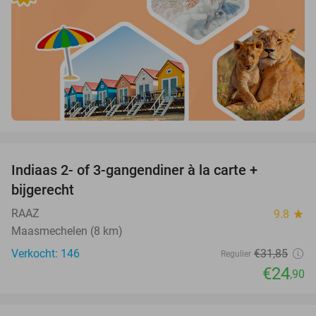
favorite_border
Indiaas 2- of 3-gangendiner à la carte +
22%
bijgerecht
RAAZ
9.8
star
Maasmechelen (8 km)
Verkocht: 146
€31
,85
Regulier
€24
,90
favorite_border