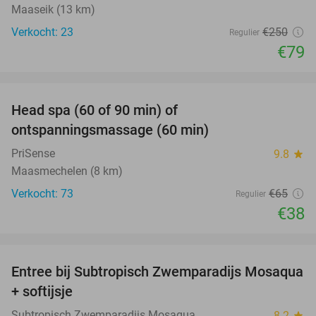
Maaseik (13 km)
Verkocht: 23
€250
Regulier
€79
favorite_border
Head spa (60 of 90 min) of
42%
ontspanningsmassage (60 min)
PriSense
9.8
star
Maasmechelen (8 km)
Verkocht: 73
€65
Regulier
€38
favorite_border
Entree bij Subtropisch Zwemparadijs Mosaqua
25%
+ softijsje
Subtropisch Zwemparadijs Mosaqua
8.2
star