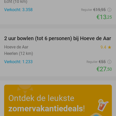
Echt (10 km)
Verkocht: 3.358
€19
,95
Regulier
€13
,25
favorite_border
2 uur bowlen (tot 6 personen) bij Hoeve de Aar
50%
Hoeve de Aar
9.4
star
Heerlen (12 km)
Verkocht: 1.233
€55
Regulier
€27
,50
Ontdek de leukste
zomervakantiedeals
!