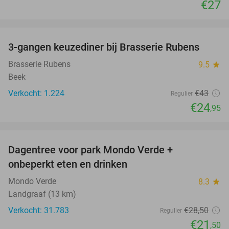
€27
favorite_border
3-gangen keuzediner bij Brasserie Rubens
42%
Brasserie Rubens
9.5
star
Beek
Verkocht: 1.224
€43
Regulier
€24
,95
favorite_border
Dagentree voor park Mondo Verde +
25%
onbeperkt eten en drinken
Mondo Verde
8.3
star
Landgraaf (13 km)
Verkocht: 31.783
€28
,50
Regulier
€21
,50