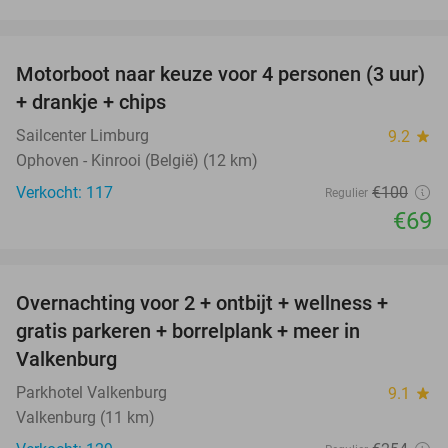
favorite_border
Motorboot naar keuze voor 4 personen (3 uur)
31%
+ drankje + chips
Sailcenter Limburg
9.2
star
Ophoven - Kinrooi (België) (12 km)
Verkocht: 117
€100
Regulier
€69
favorite_border
Overnachting voor 2 + ontbijt + wellness +
33%
gratis parkeren + borrelplank + meer in
Valkenburg
Parkhotel Valkenburg
9.1
star
Valkenburg (11 km)