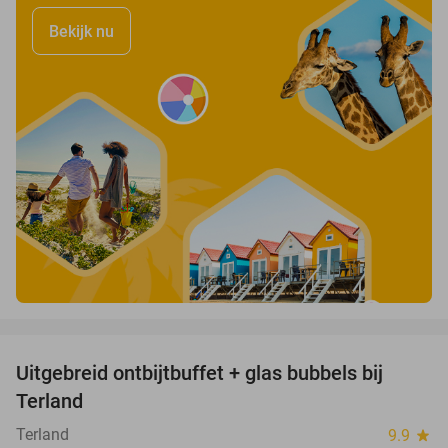
Bekijk nu
favorite_border
Uitgebreid ontbijtbuffet + glas bubbels bij
17%
Terland
Terland
9.9
star