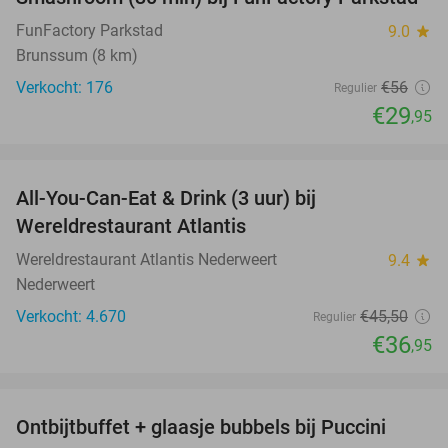
47%
FunFactory Parkstad
9.0
star
Brunssum (8 km)
Verkocht: 176
€56
Regulier
€29
,95
favorite_border
All-You-Can-Eat & Drink (3 uur) bij
19%
Wereldrestaurant Atlantis
Wereldrestaurant Atlantis Nederweert
9.4
star
Nederweert
Verkocht: 4.670
€45
,50
Regulier
€36
,95
favorite_border
Ontbijtbuffet + glaasje bubbels bij Puccini
29%