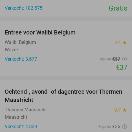
Gratis
Verkocht: 182.575
favorite_border
Entree voor Walibi Belgium
35%
Walibi Belgium
9.4
star
Wavre
Verkocht: 3.677
€57
Regulier
€37
favorite_border
Ochtend-, avond- of dagentree voor Thermen
25%
Maastricht
Thermen Maastricht
9.7
star
Maastricht
Verkocht: 4.323
€36
Regulier