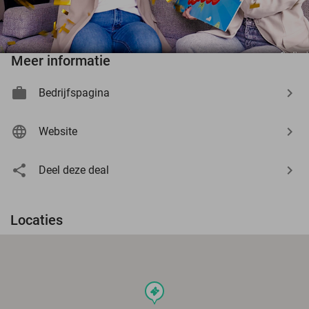
Meer informatie
Bedrijfspagina
Website
Deel deze deal
Locaties
events