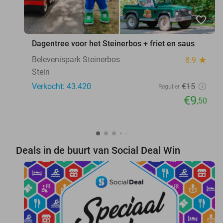
favorite_border
Dagentree voor het Steinerbos + friet en saus
Belevenispark Steinerbos
8.9
star
Stein
Verkocht: 43.420
€15
Regulier
€9
,50
Deals in de buurt van Social Deal Win