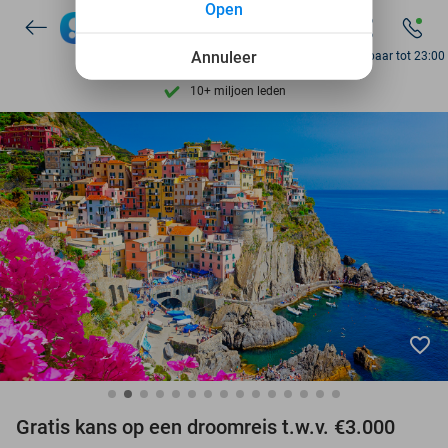
Open
Ontdek 15.000+ deals
7 dagen per week beschikbaar
Annuleer
Bereikbaar tot 23:00
10+ miljoen leden
9,4
op basis van
205.869 reviews
Ontdek 15.000+ deals
7 dagen per week beschikbaar
10+ miljoen leden
favorite_border
Gratis kans op een droomreis t.w.v. €3.000