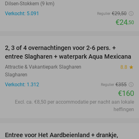
Dilsen-Stokkem (9 km)
Verkocht: 5.091
€29
,50
Regulier
€24
,50
favorite_border
2, 3 of 4 overnachtingen voor 2-6 pers. +
55%
entree Slagharen + waterpark Aqua Mexicana
Attractie & Vakantiepark Slagharen
8.8
star
Slagharen
Verkocht: 1.312
€355
Regulier
€160
Excl. ca. €8,50 per accommodatie per nacht aan lokale
heffingen
favorite_border
Entree voor Het Aardbeienland + drankje,
47%