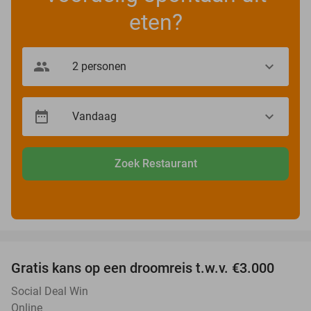
eten?
Zoek Restaurant
favorite_border
Gratis kans op een droomreis t.w.v. €3.000
Social Deal Win
Online