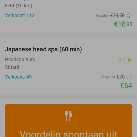
Echt (10 km)
Verkocht: 112
€24
,50
Regulier
€18
,95
favorite_border
Japanese head spa (60 min)
23%
Headspa Aura
9.7
star
Sittard
Verkocht: 49
€70
Regulier
€54
Voordelig spontaan uit