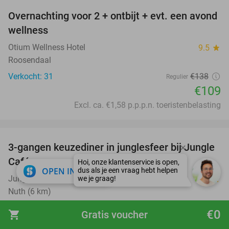
Overnachting voor 2 + ontbijt + evt. een avond
21%
wellness
Otium Wellness Hotel
9.5
star
Roosendaal
Verkocht: 31
€138
Regulier
€109
Excl. ca. €1,58 p.p.p.n. toeristenbelasting
favorite_border
3-gangen keuzediner in junglesfeer bij Jungle
21%
Café
close
OPEN IN APP
Jungle Café
9.2
star
Nuth (6 km)
Verkocht: 1.333
€29
,80
Regulier
€0
shopping_cart
Gratis voucher
€23
,50