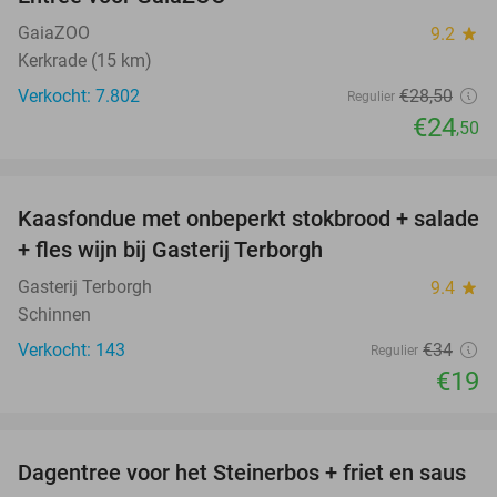
14%
GaiaZOO
9.2
star
Kerkrade (15 km)
Verkocht: 7.802
€28
,50
Regulier
€24
,50
favorite_border
Kaasfondue met onbeperkt stokbrood + salade
44%
+ fles wijn bij Gasterij Terborgh
Gasterij Terborgh
9.4
star
Schinnen
Verkocht: 143
€34
Regulier
€19
favorite_border
Dagentree voor het Steinerbos + friet en saus
37%