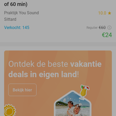
of 60 min)
Praktijk You Sound
10.0
star
Sittard
Verkocht: 145
€60
Regulier
€24
Ontdek de beste
vakantie
deals in eigen land
!
Bekijk hier