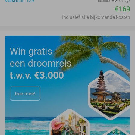
Verkocht: 129
€254
Regulier
€169
Inclusief alle bijkomende kosten
Win gratis
een droomreis
t.w.v. €3.000
Doe mee!