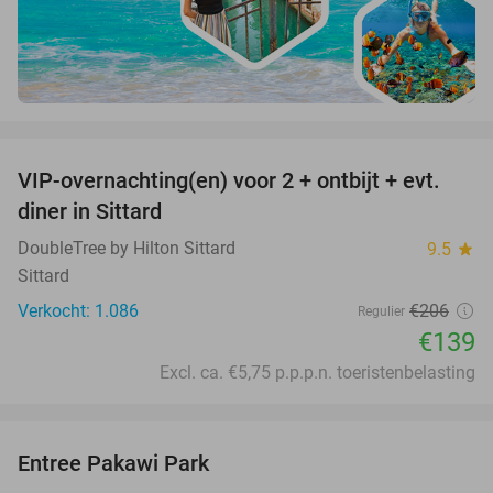
favorite_border
VIP-overnachting(en) voor 2 + ontbijt + evt.
33%
diner in Sittard
DoubleTree by Hilton Sittard
9.5
star
Sittard
Verkocht: 1.086
€206
Regulier
€139
Excl. ca. €5,75 p.p.p.n. toeristenbelasting
favorite_border
Entree Pakawi Park
28%