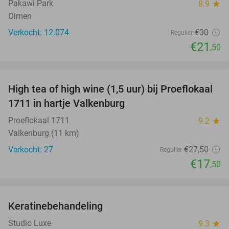
Pakawi Park
8.9
star
Olmen
Verkocht: 12.074
€30
Regulier
€21
,50
favorite_border
High tea of high wine (1,5 uur) bij Proeflokaal
36%
1711 in hartje Valkenburg
Proeflokaal 1711
9.2
star
Valkenburg (11 km)
Verkocht: 27
€27
,50
Regulier
€17
,50
favorite_border
Keratinebehandeling
68%
Studio Luxe
9.3
star