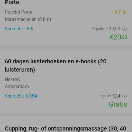
Porta
Puccini Porta
9.7
star
Maasmechelen (8 km)
Verkocht: 956
€29
,50
Regulier
€20
,90
favorite_border
100%
60 dagen luisterboeken en e-books (20
luisteruren)
Nextory
Amsterdam
Verkocht: 6.384
€24
Regulier
Gratis
favorite_border
Cupping, rug- of ontspanningsmassage (30, 40
60%