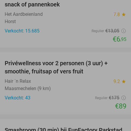
snack of pannenkoek
Het Aardbeienland
7.8
star
Horst
Verkocht: 15.685
€13
,05
Regulier
€6
,95
favorite_border
Privéwellness voor 2 personen (3 uur) +
49%
smoothie, fruitsap of vers fruit
Hair ´n Relax
9.2
star
Maasmechelen (9 km)
Verkocht: 43
€175
Regulier
€89
favorite_border
Smashroom (30 min) bij FunFactory Parkstad