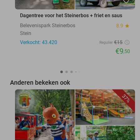
favorite_border
Dagentree voor het Steinerbos + friet en saus
Belevenispark Steinerbos
8.9
star
Stein
Verkocht: 43.420
€15
Regulier
€9
,50
Anderen bekeken ook
37%