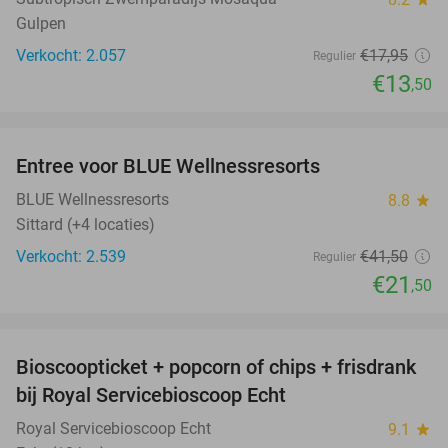
Gulpen
Verkocht: 2.057
€17
,95
Regulier
€13
,50
favorite_border
Entree voor BLUE Wellnessresorts
48%
BLUE Wellnessresorts
8.8
star
Sittard (+4 locaties)
Verkocht: 2.539
€41
,50
Regulier
€21
,50
favorite_border
Bioscoopticket + popcorn of chips + frisdrank
34%
bij Royal Servicebioscoop Echt
Royal Servicebioscoop Echt
9.1
star