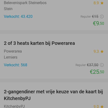
Belevenispark Steinerbos
8.9
star
Stein
Verkocht: 43.420
€15
Regulier
€9
,50
favorite_border
2 of 3 heats karten bij Powerarea
32%
Powerarea
9.3
star
Lemiers
Verkocht: 568
€37
,50
Regulier
€25
,50
favorite_border
2-gangendiner met vrije keuze van de kaart bij
23%
KitchenbyPJ
KitchenbyPJ
9.0
star