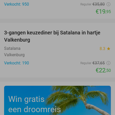
Verkocht: 950
€35
,80
Regulier
€19
,95
favorite_border
3-gangen keuzediner bij Satalana in hartje
40%
Valkenburg
Satalana
8.3
star
Valkenburg
Verkocht: 190
€37
,65
Regulier
€22
,50
Win gratis
een droomreis