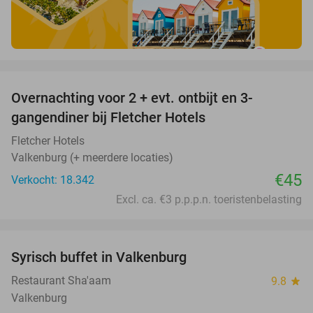
favorite_border
Overnachting voor 2 + evt. ontbijt en 3-
gangendiner bij Fletcher Hotels
Fletcher Hotels
Valkenburg (+ meerdere locaties)
€45
Verkocht: 18.342
Excl. ca. €3 p.p.p.n. toeristenbelasting
favorite_border
Syrisch buffet in Valkenburg
20%
Restaurant Sha'aam
9.8
star
Valkenburg