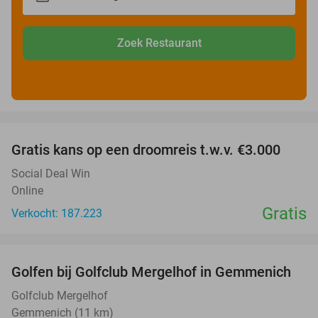
Zoek Restaurant
favorite_border
Gratis kans op een droomreis t.w.v. €3.000
Social Deal Win
Online
Gratis
Verkocht: 187.223
favorite_border
Golfen bij Golfclub Mergelhof in Gemmenich
46%
Golfclub Mergelhof
Gemmenich (11 km)