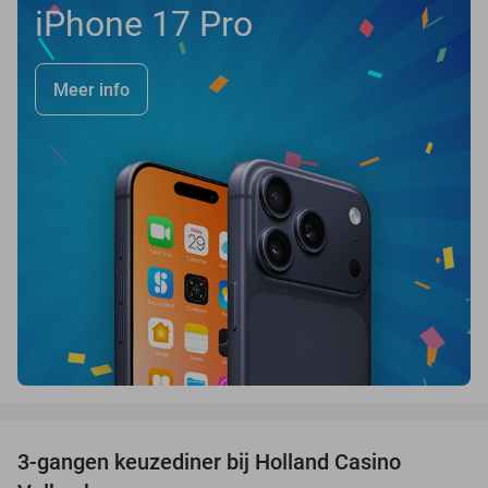
iPhone 17 Pro
Meer info
favorite_border
3-gangen keuzediner bij Holland Casino
50%