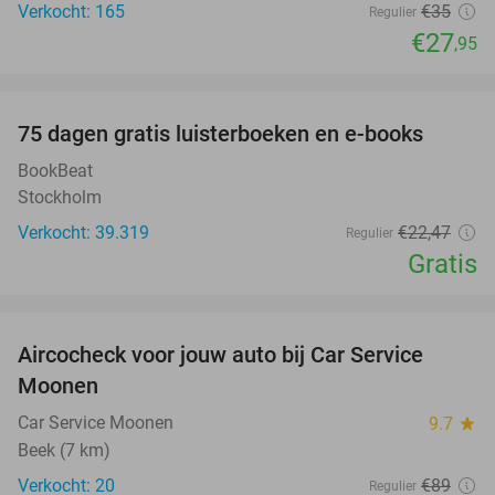
Verkocht: 165
€35
Regulier
€27
,95
favorite_border
100%
75 dagen gratis luisterboeken en e-books
BookBeat
Stockholm
Verkocht: 39.319
€22
,47
Regulier
Gratis
favorite_border
Aircocheck voor jouw auto bij Car Service
44%
Moonen
Car Service Moonen
9.7
star
Beek (7 km)
Verkocht: 20
€89
Regulier