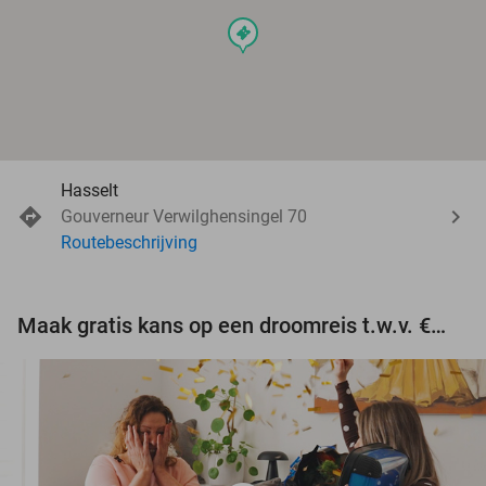
events
Hasselt
Gouverneur Verwilghensingel 70
Routebeschrijving
Maak gratis kans op een droomreis t.w.v. €3.000!