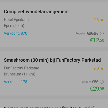
Compleet wandelarrangement
38%
Hotel Eperland
9.3
star
Epen (9 km)
Verkocht: 870
€20
,25
Regulier
€12
,50
favorite_border
Smashroom (30 min) bij FunFactory Parkstad
47%
FunFactory Parkstad
9.0
star
Brunssum (11 km)
Verkocht: 178
€56
Regulier
€29
,95
favorite_border