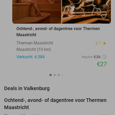
favorite_border
Ochtend-, avond- of dagentree voor Thermen
Maastricht
Thermen Maastricht
9.7
star
Maastricht (10 km)
Verkocht: 4.584
€36
Regulier
€27
favorite_border
Deals in Valkenburg
Ochtend-, avond- of dagentree voor Thermen
25%
Maastricht