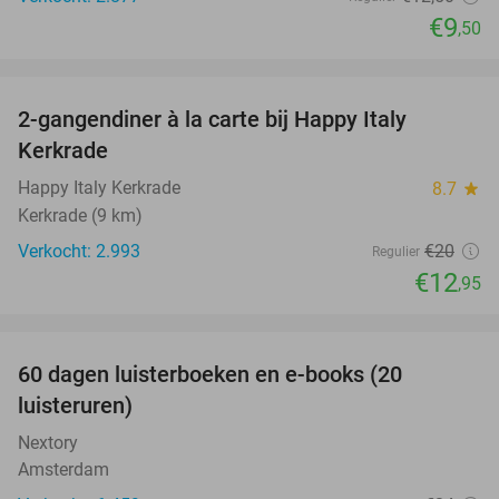
€9
,50
favorite_border
2-gangendiner à la carte bij Happy Italy
35%
Kerkrade
Happy Italy Kerkrade
8.7
star
Kerkrade (9 km)
Verkocht: 2.993
€20
Regulier
€12
,95
favorite_border
100%
60 dagen luisterboeken en e-books (20
luisteruren)
Nextory
Amsterdam