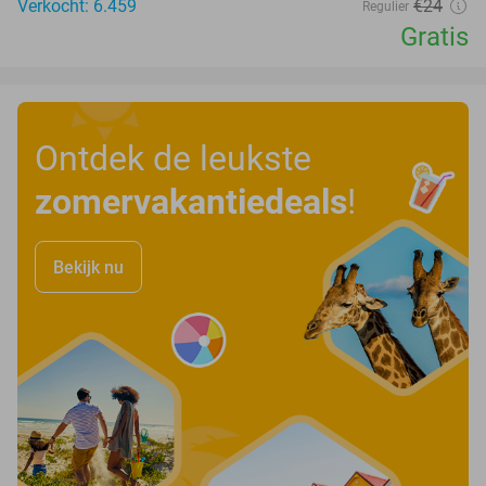
Verkocht: 6.459
€24
Regulier
Gratis
Ontdek de leukste
zomervakantiedeals
!
Bekijk nu