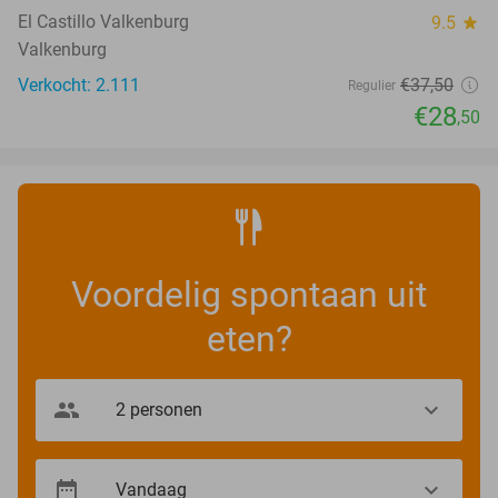
El Castillo Valkenburg
9.5
star
Valkenburg
Verkocht: 2.111
€37
,50
Regulier
€28
,50
Voordelig spontaan uit
eten?