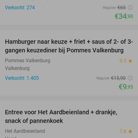
Verkocht: 274
€65
Regulier
€34
,90
favorite_border
Hamburger naar keuze + friet + saus of 2- of 3-
37%
gangen keuzediner bij Pommes Valkenburg
Pommes Valkenburg
9.3
star
Valkenburg
Verkocht: 1.405
€15
,90
Regulier
€9
,95
favorite_border
Entree voor Het Aardbeienland + drankje,
47%
snack of pannenkoek
Het Aardbeienland
7.8
star