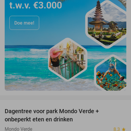
t.w.v. €3.000
Doe mee!
favorite_border
Dagentree voor park Mondo Verde +
25%
onbeperkt eten en drinken
Mondo Verde
8.3
star