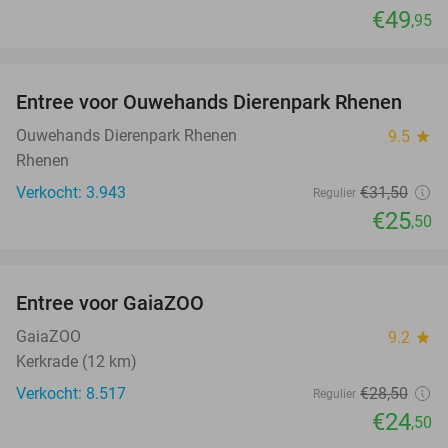
€49
,95
favorite_border
Entree voor Ouwehands Dierenpark Rhenen
19%
Ouwehands Dierenpark Rhenen
9.5
star
Rhenen
Verkocht: 3.943
€31
,50
Regulier
€25
,50
favorite_border
Entree voor GaiaZOO
14%
GaiaZOO
9.2
star
Kerkrade (12 km)
Verkocht: 8.517
€28
,50
Regulier
€24
,50