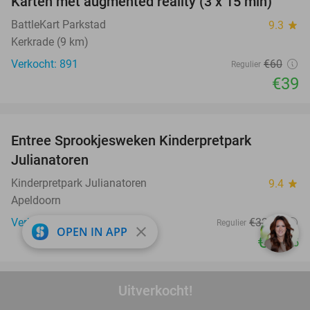
Karten met augmented reality (3 x 15 min)
35%
BattleKart Parkstad
9.3
star
Kerkrade (9 km)
Verkocht: 891
€60
Regulier
€39
favorite_border
Entree Sprookjesweken Kinderpretpark
39%
Julianatoren
Kinderpretpark Julianatoren
9.4
star
Apeldoorn
Verkocht: 10.988
€32
,50
Regulier
close
OPEN IN APP
€19
,95
favorite_border
Uitverkocht!
Entreeticket voor Bommelwereld + patat +
23%