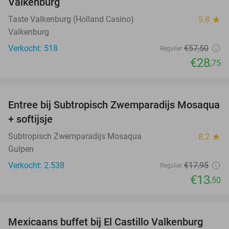
Valkenburg
Taste Valkenburg (Holland Casino)
9.8
star
Valkenburg
Verkocht: 518
€57
,50
Regulier
€28
,75
favorite_border
Entree bij Subtropisch Zwemparadijs Mosaqua
25%
+ softijsje
Subtropisch Zwemparadijs Mosaqua
8.2
star
Gulpen
Verkocht: 2.538
€17
,95
Regulier
€13
,50
favorite_border
Mexicaans buffet bij El Castillo Valkenburg
24%