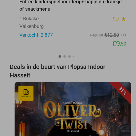
Entree kinderspeelboerderij + hapje en drankje
of snackmenu
't Bukske
9.7
star
Valkenburg
Verkocht: 2.877
€12
,50
Regulier
€9
,50
Deals in de buurt van Plopsa Indoor
Hasselt
31%