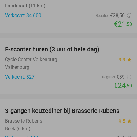
Landgraaf (11 km)
Verkocht: 34.600
€28
,50
Regulier
€21
,50
favorite_border
E-scooter huren (3 uur of hele dag)
37%
Cycle Center Valkenburg
9.9
star
Valkenburg
Verkocht: 327
€39
Regulier
€24
,50
favorite_border
3-gangen keuzediner bij Brasserie Rubens
42%
Brasserie Rubens
9.5
star
Beek (6 km)