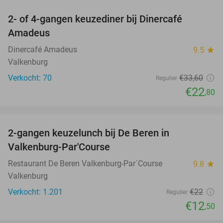
2- of 4-gangen keuzediner bij Dinercafé
32%
Amadeus
Dinercafé Amadeus
9.5
star
Valkenburg
Verkocht: 70
€33
,60
Regulier
€22
,80
favorite_border
2-gangen keuzelunch bij De Beren in
43%
Valkenburg-Par'Course
Restaurant De Beren Valkenburg-Par´Course
9.8
star
Valkenburg
Verkocht: 1.201
€22
Regulier
€12
,50
favorite_border