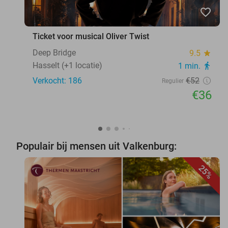
favorite_border
Ticket voor musical Oliver Twist
Deep Bridge
9.5
star
Hasselt (+1 locatie)
1 min.
directions_walk
Verkocht: 186
€52
Regulier
€36
Populair bij mensen uit Valkenburg:
25%