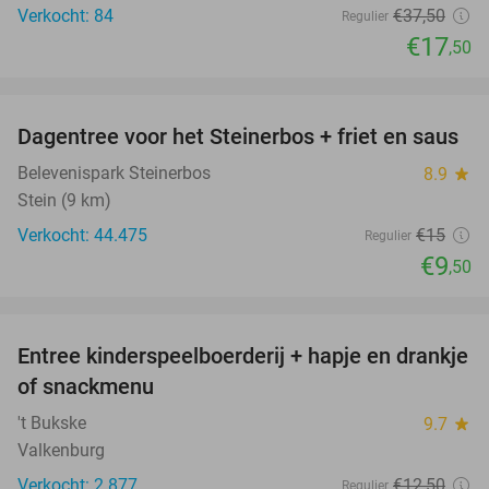
Verkocht: 84
€37
,50
Regulier
€17
,50
favorite_border
Dagentree voor het Steinerbos + friet en saus
37%
Belevenispark Steinerbos
8.9
star
Stein (9 km)
Verkocht: 44.475
€15
Regulier
€9
,50
favorite_border
Entree kinderspeelboerderij + hapje en drankje
24%
of snackmenu
't Bukske
9.7
star
Valkenburg
Verkocht: 2.877
€12
,50
Regulier