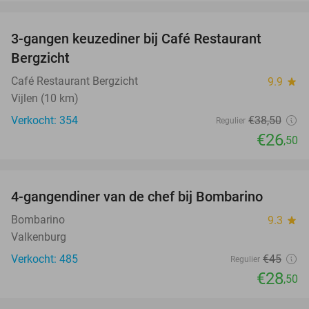
favorite_border
3-gangen keuzediner bij Café Restaurant
31%
Bergzicht
Café Restaurant Bergzicht
9.9
star
Vijlen (10 km)
Verkocht: 354
€38
,50
Regulier
€26
,50
favorite_border
4-gangendiner van de chef bij Bombarino
37%
Bombarino
9.3
star
Valkenburg
Verkocht: 485
€45
Regulier
€28
,50
favorite_border