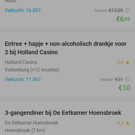
Horst
Verkocht: 16.097
€13
,05
Regulier
€6
,95
favorite_border
Entree + hapje + non-alcoholisch drankje voor
52%
2 bij Holland Casino
Holland Casino
9.6
star
Valkenburg (+12 locaties)
Verkocht: 11.067
€21
Regulier
€10
favorite_border
3-gangendiner bij De Eetkamer Hoensbroek
44%
De Eetkamer Hoensbroek
9.3
star
Hoensbroek (7 km)