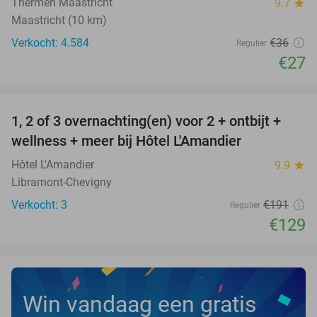
Thermen Maastricht
9.7
star
Maastricht (10 km)
Verkocht: 4.584
€36
Regulier
€27
favorite_border
1, 2 of 3 overnachting(en) voor 2 + ontbijt +
32%
NEW
wellness + meer bij Hôtel L'Amandier
TODAY
Hôtel L'Amandier
9.9
star
Libramont-Chevigny
Verkocht: 3
€191
Regulier
€129
Win vandaag een gratis