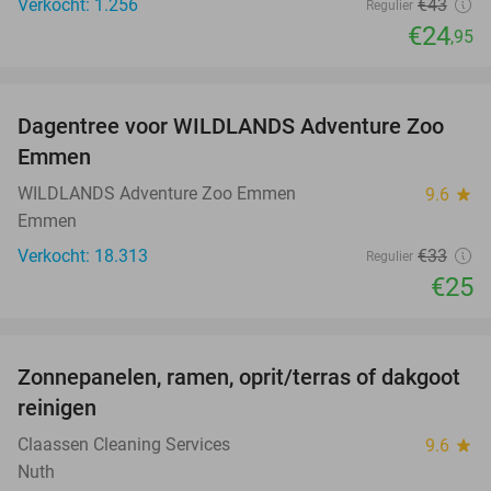
Verkocht: 1.256
€43
Regulier
€24
,95
favorite_border
Dagentree voor WILDLANDS Adventure Zoo
24%
Emmen
WILDLANDS Adventure Zoo Emmen
9.6
star
Emmen
Verkocht: 18.313
€33
Regulier
€25
favorite_border
Zonnepanelen, ramen, oprit/terras of dakgoot
53%
reinigen
Claassen Cleaning Services
9.6
star
Nuth