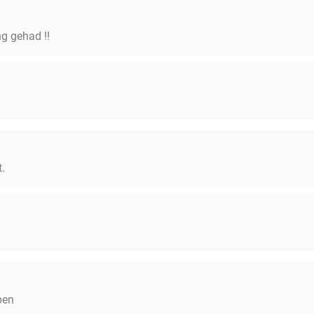
g gehad !!
t.
pen