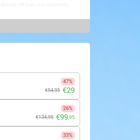
de look. Of kies voor highlights
ar niet alleen straalt, maar ook
et juiste adres. Ga voor een
en en een fillerbehandeling voor een
teint? Kies dan voor een
esprayd, waardoor je direct geniet
ap je stralend en vol zelfvertrouwen
47%
€29
€54
,95
26%
€99
€134
,95
,95
33%