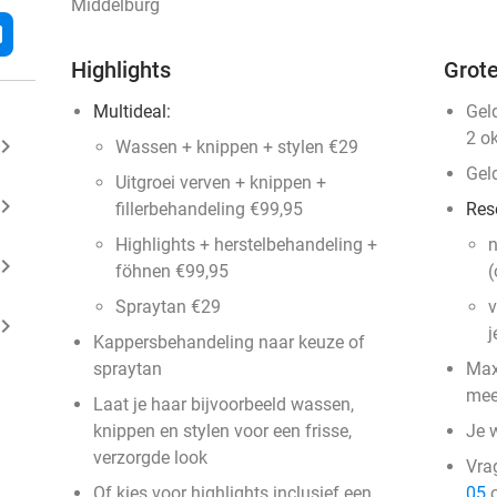
Middelburg
l
Highlights
Grote
Multideal:
Gel
2 o
ard_arrow_right
Wassen + knippen + stylen €29
Gel
Uitgroei verven + knippen +
ard_arrow_right
fillerbehandeling €99,95
Res
Highlights + herstelbehandeling +
n
ard_arrow_right
föhnen €99,95
(
Spraytan €29
v
ard_arrow_right
j
Kappersbehandeling naar keuze of
spraytan
Max
mee
Laat je haar bijvoorbeeld wassen,
knippen en stylen voor een frisse,
Je 
verzorgde look
Vra
Of kies voor highlights inclusief een
05
o