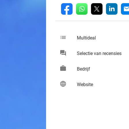
whatsapp
linkedin
fb
mai
list
keybo
Multideal
chat
keybo
Selectie van recensies
work
keybo
Bedrijf
language
keybo
Website