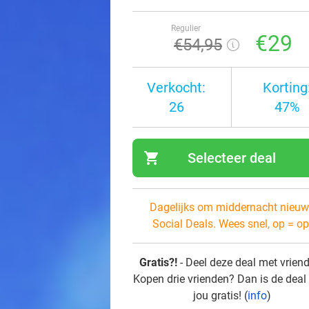
Regulier
€29
€54
,95
Verkocht:
Korting
26
47%
shopping_cart
Selecteer deal
navi
Dagelijks om middernacht nieuw
Social Deals. Wees snel, op = op
Gratis?!
- Deel deze deal met vrien
Kopen drie vrienden? Dan is de deal
jou gratis! (
info
)