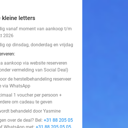
 kleine letters
dig vanaf moment van aankoop t/m
kt 2026
dig op dinsdag, donderdag en vrijdag
erveren:
a aankoop via website reserveren
onder vermelding van Social Deal)
oor de herstelbehandeling reserveer
e via WhatsApp
imaal 1 voucher per persoon +
rdere om cadeau te geven
wordt behandeld door Yasmine
gen over de deal? Bel:
+31 88 205 05
f WhatsApp met:
+31 88 205 05 05