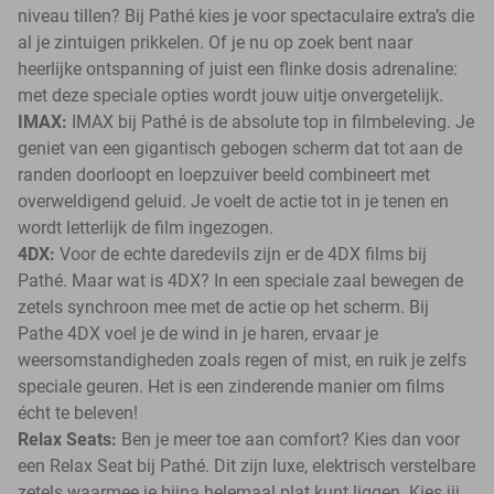
niveau tillen? Bij Pathé kies je voor spectaculaire extra’s die
al je zintuigen prikkelen. Of je nu op zoek bent naar
heerlijke ontspanning of juist een flinke dosis adrenaline:
met deze speciale opties wordt jouw uitje onvergetelijk.
IMAX:
IMAX bij Pathé is de absolute top in filmbeleving. Je
geniet van een gigantisch gebogen scherm dat tot aan de
randen doorloopt en loepzuiver beeld combineert met
overweldigend geluid. Je voelt de actie tot in je tenen en
wordt letterlijk de film ingezogen.
4DX:
Voor de echte daredevils zijn er de 4DX films bij
Pathé. Maar wat is 4DX? In een speciale zaal bewegen de
zetels synchroon mee met de actie op het scherm. Bij
Pathe 4DX voel je de wind in je haren, ervaar je
weersomstandigheden zoals regen of mist, en ruik je zelfs
speciale geuren. Het is een zinderende manier om films
écht te beleven!
Relax Seats:
Ben je meer toe aan comfort? Kies dan voor
een Relax Seat bij Pathé. Dit zijn luxe, elektrisch verstelbare
zetels waarmee je bijna helemaal plat kunt liggen. Kies jij