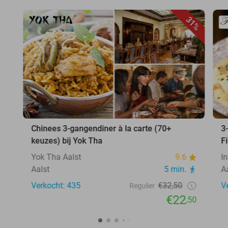
31%
Chinees 3-gangendiner à la carte (70+
3
keuzes) bij Yok Tha
F
Yok Tha Aalst
9.6
In
Aalst
5 min.
A
Verkocht: 435
€32,50
V
Regulier
€22
,50