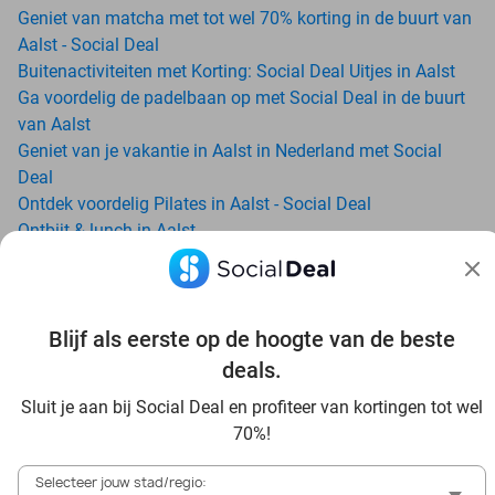
Geniet van matcha met tot wel 70% korting in de buurt van
Aalst - Social Deal
Buitenactiviteiten met Korting: Social Deal Uitjes in Aalst
Ga voordelig de padelbaan op met Social Deal in de buurt
van Aalst
Geniet van je vakantie in Aalst in Nederland met Social
Deal
Ontdek voordelig Pilates in Aalst - Social Deal
Ontbijt & lunch in Aalst
All-You-Can-Eat in Aalst
Avondje uit in regio Aalst? Ontdek 6x inspiratie voor een
onvergetelijke avond
Blijf als eerste op de hoogte van de beste
Date ideeën voor Aalst en omgeving: ontdek 16 tips voor
de ideale dates
deals.
Dagje uit naar Pairi Daiza vanaf Aalst: verwonder je in de
Sluit je aan bij Social Deal en profiteer van kortingen tot wel
beste dierentuin van Europa
70%!
Ontdek de beste restaurants in Aalst via Social Deal
Voordelig sushi scoren? Ontdek de beste sushi restaurants
Selecteer jouw stad/regio: