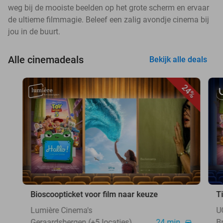
weg bij de mooiste beelden op het grote scherm en ervaar
de ultieme filmmagie. Beleef een zalig avondje cinema bij
jou in de buurt.
Alle cinemadeals
Bekijk alle deals
24%
Bioscoopticket voor film naar keuze
T
Lumière Cinema's
U
Geraardsbergen (+5 locaties)
24 min.
B