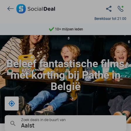
Ontdek 15.000+ deals
7 dagen per week beschikbaar
Bereikbaar tot 21:00
10+ miljoen leden
9,4
Ontdek 15.000+ deals
Beleef fantastische films
met korting bij Pathé in
België
Bij mij in de buurt
Zoek deals in de buurt van
Aalst