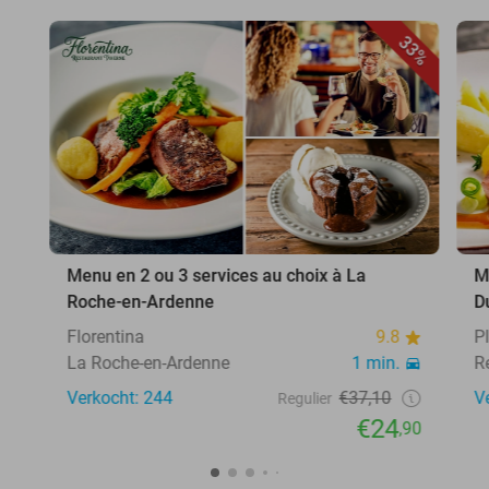
33%
Menu en 2 ou 3 services au choix à La
M
Roche-en-Ardenne
D
Florentina
9.8
P
La Roche-en-Ardenne
1 min.
R
Verkocht: 244
€37,10
V
Regulier
€24
,90