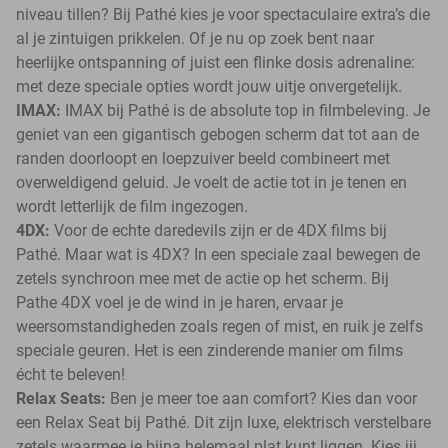
niveau tillen? Bij Pathé kies je voor spectaculaire extra’s die
al je zintuigen prikkelen. Of je nu op zoek bent naar
heerlijke ontspanning of juist een flinke dosis adrenaline:
met deze speciale opties wordt jouw uitje onvergetelijk.
IMAX:
IMAX bij Pathé is de absolute top in filmbeleving. Je
geniet van een gigantisch gebogen scherm dat tot aan de
randen doorloopt en loepzuiver beeld combineert met
overweldigend geluid. Je voelt de actie tot in je tenen en
wordt letterlijk de film ingezogen.
4DX:
Voor de echte daredevils zijn er de 4DX films bij
Pathé. Maar wat is 4DX? In een speciale zaal bewegen de
zetels synchroon mee met de actie op het scherm. Bij
Pathe 4DX voel je de wind in je haren, ervaar je
weersomstandigheden zoals regen of mist, en ruik je zelfs
speciale geuren. Het is een zinderende manier om films
écht te beleven!
Relax Seats:
Ben je meer toe aan comfort? Kies dan voor
een Relax Seat bij Pathé. Dit zijn luxe, elektrisch verstelbare
zetels waarmee je bijna helemaal plat kunt liggen. Kies jij