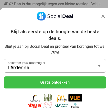
4DX? Dan is dat mogelijk tegen een kleine toeslag. Bekijk
hiervoor altijd even de voorwaarden van de specifieke deal.
Blijf als eerste op de hoogte van de beste
deals.
Ontdek alle topdeals in jouw omgeving
Sluit je aan bij Social Deal en profiteer van kortingen tot wel
70%!
Selecteer jouw stad/regio:
L'Ardenne
Gratis ontdekken
Voordelig genieten in L'Ardenne: haal deal-inspiratie uit
onze blogs
Mangez des sushis à L'Ardenne
Mangez à volonté à L'Ardenne