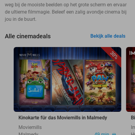
weg bij de mooiste beelden op het grote scherm en ervaar
de ultieme filmmagie. Beleef een zalig avondje cinema bij
jou in de buurt.
Alle cinemadeals
Bekijk alle deals
30%
Kinokarte für das Moviemills in Malmedy
B
Moviemills
I
Malmedy
49 min.
H