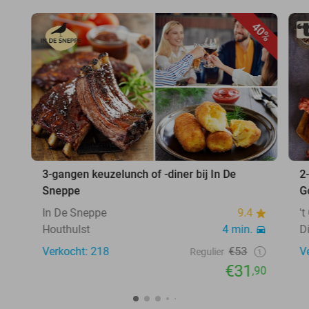
40%
3-gangen keuzelunch of -diner bij In De
2
Sneppe
G
In De Sneppe
9.4
'
Houthulst
4 min.
D
Verkocht: 218
€53
V
Regulier
€31
,90