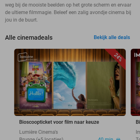
weg bij de mooiste beelden op het grote scherm en ervaar
de ultieme filmmagie. Beleef een zalig avondje cinema bij
jou in de buurt.
Alle cinemadeals
Bekijk alle deals
24%
Bioscoopticket voor film naar keuze
B
Lumière Cinema's
I
Brugge (+5 locaties)
40 min.
T