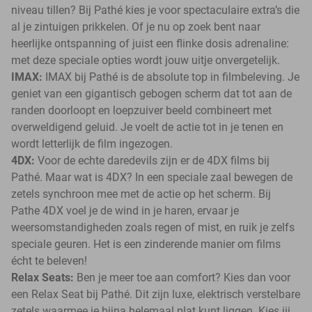
niveau tillen? Bij Pathé kies je voor spectaculaire extra’s die
al je zintuigen prikkelen. Of je nu op zoek bent naar
heerlijke ontspanning of juist een flinke dosis adrenaline:
met deze speciale opties wordt jouw uitje onvergetelijk.
IMAX:
IMAX bij Pathé is de absolute top in filmbeleving. Je
geniet van een gigantisch gebogen scherm dat tot aan de
randen doorloopt en loepzuiver beeld combineert met
overweldigend geluid. Je voelt de actie tot in je tenen en
wordt letterlijk de film ingezogen.
4DX:
Voor de echte daredevils zijn er de 4DX films bij
Pathé. Maar wat is 4DX? In een speciale zaal bewegen de
zetels synchroon mee met de actie op het scherm. Bij
Pathe 4DX voel je de wind in je haren, ervaar je
weersomstandigheden zoals regen of mist, en ruik je zelfs
speciale geuren. Het is een zinderende manier om films
écht te beleven!
Relax Seats:
Ben je meer toe aan comfort? Kies dan voor
een Relax Seat bij Pathé. Dit zijn luxe, elektrisch verstelbare
zetels waarmee je bijna helemaal plat kunt liggen. Kies jij