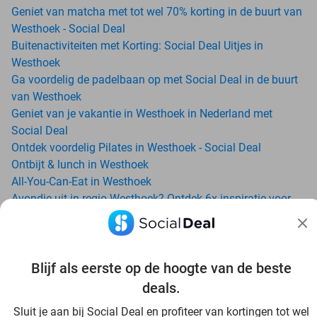
Geniet van matcha met tot wel 70% korting in de buurt van
Westhoek - Social Deal
Buitenactiviteiten met Korting: Social Deal Uitjes in
Westhoek
Ga voordelig de padelbaan op met Social Deal in de buurt
van Westhoek
Geniet van je vakantie in Westhoek in Nederland met
Social Deal
Ontdek voordelig Pilates in Westhoek - Social Deal
Ontbijt & lunch in Westhoek
All-You-Can-Eat in Westhoek
Avondje uit in regio Westhoek? Ontdek 6x inspiratie voor
een onvergetelijke avond
Bellewaerde Aquapark: zoveel zwemplezier, da’s nie
normaal!
Blijf als eerste op de hoogte van de beste
Date ideeën voor Westhoek en omgeving: ontdek 16 tips
voor de ideale dates
deals.
Dagje uit naar Pairi Daiza vanaf Westhoek: verwonder je in
Sluit je aan bij Social Deal en profiteer van kortingen tot wel