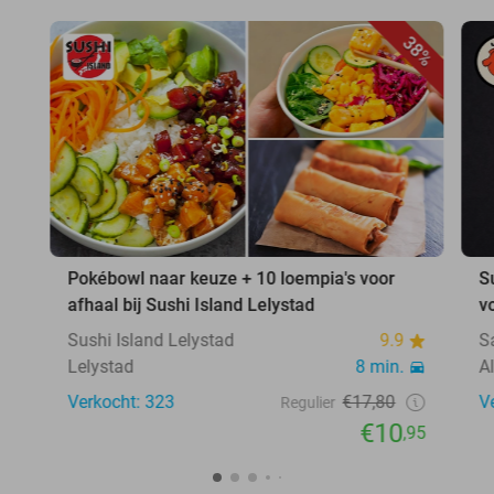
38%
Pokébowl naar keuze + 10 loempia's voor
S
afhaal bij Sushi Island Lelystad
v
Sushi Island Lelystad
9.9
S
Lelystad
8 min.
A
Verkocht: 323
€17,80
V
Regulier
€10
,95