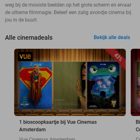
weg bij de mooiste beelden op het grote scherm en ervaar
de ultieme filmmagie. Beleef een zalig avondje cinema bij
jou in de buurt.
Alle cinemadeals
Bekijk alle deals
43%
1 bioscoopkaartje bij Vue Cinemas
B
Amsterdam
C
Vue Cinemas Amsterdam
C