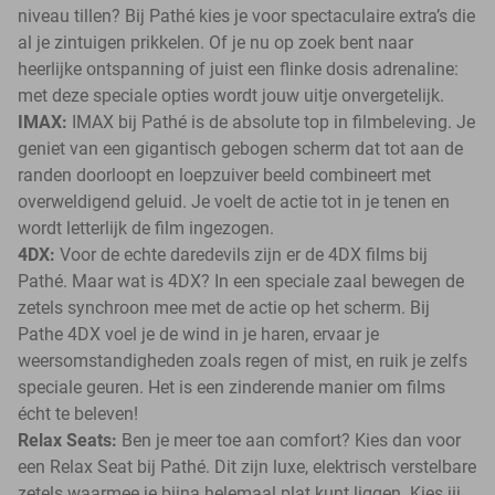
niveau tillen? Bij Pathé kies je voor spectaculaire extra’s die
al je zintuigen prikkelen. Of je nu op zoek bent naar
heerlijke ontspanning of juist een flinke dosis adrenaline:
met deze speciale opties wordt jouw uitje onvergetelijk.
IMAX:
IMAX bij Pathé is de absolute top in filmbeleving. Je
geniet van een gigantisch gebogen scherm dat tot aan de
randen doorloopt en loepzuiver beeld combineert met
overweldigend geluid. Je voelt de actie tot in je tenen en
wordt letterlijk de film ingezogen.
4DX:
Voor de echte daredevils zijn er de 4DX films bij
Pathé. Maar wat is 4DX? In een speciale zaal bewegen de
zetels synchroon mee met de actie op het scherm. Bij
Pathe 4DX voel je de wind in je haren, ervaar je
weersomstandigheden zoals regen of mist, en ruik je zelfs
speciale geuren. Het is een zinderende manier om films
écht te beleven!
Relax Seats:
Ben je meer toe aan comfort? Kies dan voor
een Relax Seat bij Pathé. Dit zijn luxe, elektrisch verstelbare
zetels waarmee je bijna helemaal plat kunt liggen. Kies jij